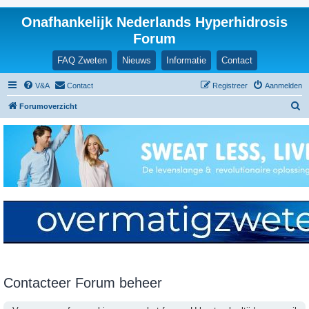
Onafhankelijk Nederlands Hyperhidrosis
Forum
FAQ Zweten
Nieuws
Informatie
Contact
V&A
Contact
Registreer
Aanmelden
Z
Forumoverzicht
o
e
k
Contacteer Forum beheer