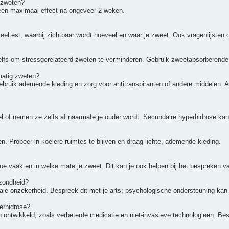
 zweten?
een maximaal effect na ongeveer 2 weken.
eeltest, waarbij zichtbaar wordt hoeveel en waar je zweet. Ook vragenlijsten
zelfs om stressgerelateerd zweten te verminderen. Gebruik zweetabsorberen
matig zweten?
Gebruik ademende kleding en zorg voor antitranspiranten of andere middelen. 
el of nemen ze zelfs af naarmate je ouder wordt. Secundaire hyperhidrose kan
 Probeer in koelere ruimtes te blijven en draag lichte, ademende kleding.
e vaak en in welke mate je zweet. Dit kan je ook helpen bij het bespreken va
ezondheid?
iale onzekerheid. Bespreek dit met je arts; psychologische ondersteuning kan
perhidrose?
ontwikkeld, zoals verbeterde medicatie en niet-invasieve technologieën. Bes