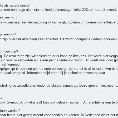
te als eerste doen?
ban met een hoge aluminiumchloride percentage; liefst 20% of meer. S’avond
ten, wat nu?
erwijzen naar een dermatoloog of kan je glycopyrronium creme voorschrijven. Di
selzweten?
n zijn over het algemeen zeer effectief. Dit wordt doorgaans gedaan door een
okselzweten?
 De resultaten zijn wisselend en er is kans op littekens. Dit wordt niet vergo
rd voor okselzweten en is een permanente oplossing. Dit wordt veel door (pr
 niet vergoed.
/geclipt is ook een permanente oplossing. Echter dit is af te raden ivm ris
dt vaak vergoed. Informeer altijd eerst bij je ziektekostenverzekeraar.
straling de zweetklieren onder de oksels vernietigd. Deze groeien niet meer 
u?
ijv. Syneo5. Antihydral zalf kan ook gebruikt worden. Dit is echter alleen te b
edaan worden?
maar het is niet geregistreerd voor handen en voeten. In Nederland wordt het n