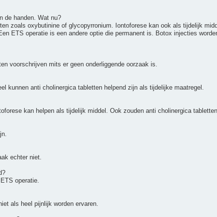
an de handen. Wat nu?
etten zoals oxybutinine of glycopyrronium. Iontoforese kan ook als tijdelijk 
. Een ETS operatie is een andere optie die permanent is. Botox injecties wo
tten voorschrijven mits er geen onderliggende oorzaak is.
el kunnen anti cholinergica tabletten helpend zijn als tijdelijke maatregel.
toforese kan helpen als tijdelijk middel. Ook zouden anti cholinergica tablett
jn.
ak echter niet.
d?
n ETS operatie.
iet als heel pijnlijk worden ervaren.