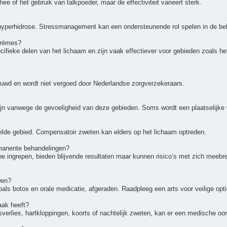
 of het gebruik van talkpoeder, maar de effectiviteit varieert sterk.
e hyperhidrose. Stressmanagement kan een ondersteunende rol spelen in de be
crèmes?
ifieke delen van het lichaam en zijn vaak effectiever voor gebieden zoals het 
uwd en wordt niet vergoed door Nederlandse zorgverzekeraars.
 zijn vanwege de gevoeligheid van deze gebieden. Soms wordt een plaatselijke
delde gebied. Compensatoir zweten kan elders op het lichaam optreden.
permanente behandelingen?
 ingrepen, bieden blijvende resultaten maar kunnen risico’s met zich meebren
wen?
s botox en orale medicatie, afgeraden. Raadpleeg een arts voor veilige optie
aak heeft?
rlies, hartkloppingen, koorts of nachtelijk zweten, kan er een medische oorza