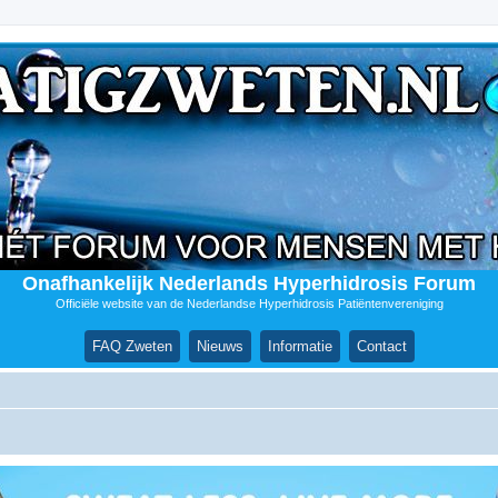
Onafhankelijk Nederlands Hyperhidrosis Forum
Officiële website van de Nederlandse Hyperhidrosis Patiëntenvereniging
FAQ Zweten
Nieuws
Informatie
Contact