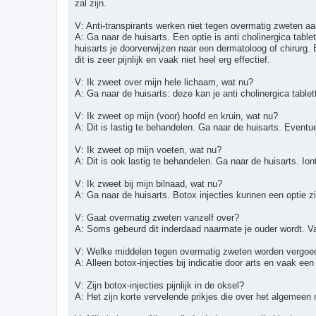
zal zijn.
V: Anti-transpirants werken niet tegen overmatig zweten a
A: Ga naar de huisarts. Een optie is anti cholinergica tabl
huisarts je doorverwijzen naar een dermatoloog of chirurg
dit is zeer pijnlijk en vaak niet heel erg effectief.
V: Ik zweet over mijn hele lichaam, wat nu?
A: Ga naar de huisarts: deze kan je anti cholinergica table
V: Ik zweet op mijn (voor) hoofd en kruin, wat nu?
A: Dit is lastig te behandelen. Ga naar de huisarts. Eventue
V: Ik zweet op mijn voeten, wat nu?
A: Dit is ook lastig te behandelen. Ga naar de huisarts. Ion
V: Ik zweet bij mijn bilnaad, wat nu?
A: Ga naar de huisarts. Botox injecties kunnen een optie zi
V: Gaat overmatig zweten vanzelf over?
A: Soms gebeurd dit inderdaad naarmate je ouder wordt. Va
V: Welke middelen tegen overmatig zweten worden vergoe
A: Alleen botox-injecties bij indicatie door arts en vaak ee
V: Zijn botox-injecties pijnlijk in de oksel?
A: Het zijn korte vervelende prikjes die over het algemeen n