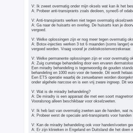
V: Ik zweet overmatig onder mijn oksels wat kan ik het bes
A: Probeer anti-transiprants zoals deoleen, syneo5 of oda
V: Anti-transpirants werken niet tegen overmatig okselzwe
A: Ga naar de huisarts en overleg. De huisarts kan je doorv
vergoed.
V: Welke oplossingen zijn er nog meer tegen overmatig ok
A: Botox-injecties werken 3 tot 6 maanden (soms langer) e
vergoed worden. Vraag vooraf je ziektekostenverzekeraar.
V: Welke permanente oplossingen zijn er voor overmatig 
A: Zuig curretage behandeling door een ervaren dermatoloog.
Een miradry behandeling is tegenwoordig de gouden standaa
behandeling en 1000 euro voor de tweede. Dit wordt helaas
Een ETS operatie waarbij de zenuwbanen worden doorgeknipt
onder algehele narcose en is een vrij zware ingreep. Dit wor
V: Wat is de miradry behandeling?
A: De miradry is een apparaat die met een soort magnetron
Vooralsnog alleen beschikbaar voor okselzweten.
V: Ik heb last van overmatig zweten aan de handen, wat n
A: Probeer eerst de speciale anti-transpirants voor handen b
V: Kan de miradry behandeling ook voor handen/voeten g
A: Er zijn klinieken in Engeland en Duitsland die het doen 