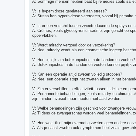
A: Sommige mensen hebben baat bij remedies zoals saliethee
V: Is hyperhidrose gerelateerd aan stress?
A: Stress kan hyperhidrose verergeren, vooral bij primair
V: Is er een verschil tussen zweetreducerende sprays en 
A: Crèmes, zoals glycopyrroniumcrème, zijn gericht op spec
oppervlakken.
V: Wordt miradry vergoed door de verzekering?
A: Nee, miradry wordt als een cosmetische ingreep bescho
V: Hoe pijnlijk zijn botox-injecties in de handen en voeten?
A: Botox-injecties in de handen en voeten kunnen pijnlijk
V: Kan een operatie altijd zweten volledig stoppen?
A: Nee, een operatie stopt het zweten alleen in het behan
V: Zijn er verschillen in effectiviteit tussen tijdelijke en 
A: Permanente behandelingen, zoals miradry en chirurgische
zijn minder invasief maar moeten herhaald worden.
V: Welke behandelingen zijn geschikt voor zwangere vrou
A: Tijdens de zwangerschap worden veel behandelingen, zoal
V: Hoe weet ik of mijn overmatig zweten geen andere oorz
A: Als je naast zweten ook symptomen hebt zoals gewichtsve