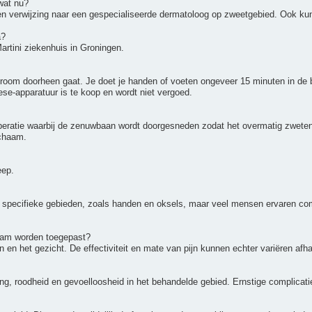
 wat nu?
 verwijzing naar een gespecialiseerde dermatoloog op zweetgebied. Ook kun
a?
rtini ziekenhuis in Groningen.
oom doorheen gaat. Je doet je handen of voeten ongeveer 15 minuten in de bak
ese-apparatuur is te koop en wordt niet vergoed.
eratie waarbij de zenuwbaan wordt doorgesneden zodat het overmatig zweten
ichaam.
eep.
in specifieke gebieden, zoals handen en oksels, maar veel mensen ervaren c
haam worden toegepast?
 en het gezicht. De effectiviteit en mate van pijn kunnen echter variëren afh
ing, roodheid en gevoelloosheid in het behandelde gebied. Ernstige complicati