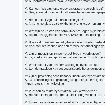
A: Bij iontoforese wordt zwak elektrische stroom door water
V: Kan een huisarts iontoforese-apparatuur voorschrijven?
A: Nee, meestal moet je dit zelf aanschaffen via een gespe
V: Hoe effectief zijn orale anticholinergica?
A: Anticholinergica, zoals oxybutinine of glycopyrronium,
V: Wat zijn de kosten van botox-injecties tegen hyperhidro
A: De kosten liggen rond de €400-€800 per behandeling, af
V: Hoe vaak moet een miradry-behandeling worden herhaa
A: Veel mensen hebben aan één of twee behandelingen gen
V: Zijn er medicijnen zonder recept tegen hyperhidrose?
A: Ja, sterke antitranspiranten met aluminiumchloride zijn 
V: Wat is de rol van een dermatoloog bij hyperhidrose?
A: Een dermatoloog kan gespecialiseerde behandelingen uitv
V: Zijn er psychologische behandelingen voor hyperhidrose
A: Ja, counseling of cognitieve gedragstherapie (CGT) ka
hyperhidrosis in ontwikkeling.
V: Is er een dieet dat hyperhidrose kan verminderen?
A: Het vermijden van cafeïne, alcohol, pittig voedsel en s
V: Kunnen natuurlijke remedies effectief zijn tegen hyperh