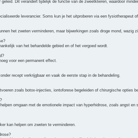
 geleid. Dit verandert tijdelijk de functie van de zweetklieren, waardoor mind
cialiseerde leverancier. Soms kun je het uitproberen via een fysiotherapeut of
 kunnen het zweten verminderen, maar bijwerkingen zoals droge mond, wazig zi
se?
hankelijk van het behandelde gebied en of het vergoed wordt.
ld?
oeg voor een permanent effect.
zonder recept verkrijgbaar en vaak de eerste stap in de behandeling.
oeren zoals botox-injecties, iontoforese begeleiden of chirurgische opties b
?
n helpen omgaan met de emotionele impact van hyperhidrose, zoals angst en 
uiker kan helpen om zweten te verminderen.
idrose?