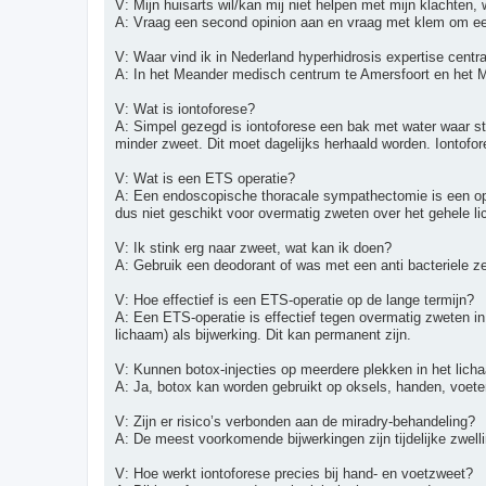
V: Mijn huisarts wil/kan mij niet helpen met mijn klachten,
A: Vraag een second opinion aan en vraag met klem om een
V: Waar vind ik in Nederland hyperhidrosis expertise centr
A: In het Meander medisch centrum te Amersfoort en het Ma
V: Wat is iontoforese?
A: Simpel gezegd is iontoforese een bak met water waar str
minder zweet. Dit moet dagelijks herhaald worden. Iontofor
V: Wat is een ETS operatie?
A: Een endoscopische thoracale sympathectomie is een op
dus niet geschikt voor overmatig zweten over het gehele l
V: Ik stink erg naar zweet, wat kan ik doen?
A: Gebruik een deodorant of was met een anti bacteriele z
V: Hoe effectief is een ETS-operatie op de lange termijn?
A: Een ETS-operatie is effectief tegen overmatig zweten 
lichaam) als bijwerking. Dit kan permanent zijn.
V: Kunnen botox-injecties op meerdere plekken in het lic
A: Ja, botox kan worden gebruikt op oksels, handen, voeten
V: Zijn er risico’s verbonden aan de miradry-behandeling?
A: De meest voorkomende bijwerkingen zijn tijdelijke zwell
V: Hoe werkt iontoforese precies bij hand- en voetzweet?