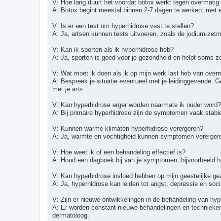
V: Hoe lang duurt het voordat botox werkt tegen overmatig
A: Botox begint meestal binnen 2-7 dagen te werken, met 
V: Is er een test om hyperhidrose vast te stellen?
A: Ja, artsen kunnen tests uitvoeren, zoals de jodium-zetm
V: Kan ik sporten als ik hyperhidrose heb?
A: Ja, sporten is goed voor je gezondheid en helpt soms 
V: Wat moet ik doen als ik op mijn werk last heb van over
A: Bespreek je situatie eventueel met je leidinggevende. 
met je arts.
V: Kan hyperhidrose erger worden naarmate ik ouder word?
A: Bij primaire hyperhidrose zijn de symptomen vaak stabi
V: Kunnen warme klimaten hyperhidrose verergeren?
A: Ja, warmte en vochtigheid kunnen symptomen verergeren.
V: Hoe weet ik of een behandeling effectief is?
A: Houd een dagboek bij van je symptomen, bijvoorbeeld ho
V: Kan hyperhidrose invloed hebben op mijn geestelijke g
A: Ja, hyperhidrose kan leiden tot angst, depressie en soc
V: Zijn er nieuwe ontwikkelingen in de behandeling van hy
A: Er worden constant nieuwe behandelingen en technieken 
dermatoloog.