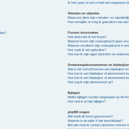
Ik heb spam of een e-mail met ongepaste i
Vrienden en vijanden
Waarvoor dient mijn vrienden- en vijandenlij
Hoe verwijder of voeg ik gebruikers toe aan m
Forums doorzoeken
lden?
Hoe doorzoek ik het forum?
Waarom levert mijn zoekopdracht geen resu
Waarom resulteert mijn zoekopdracht in een
Hoe zoek ik een gebruiker?
Hoe kan ik mijn eigen berichten en onderw
Onderwerpabonnementen en bladwijzer
Wat is het verschil tussen een bladwijzer 
Hoe kan ik een bladwijzer of abonnement in
Hoe kan ik een bladwijzer of abonnement ins
Hoe zeg ik mijn abonnement op?
Bijlagen
Welke bijlagen worden toegestaan op dit fo
Hoe vind ik al mijn bijlagen?
phpBB vragen
Wie heeft dit forum geschreven?
Waarom is de optie X niet beschikbaar?
Met wie moet ik contact opnemen omtrent mis