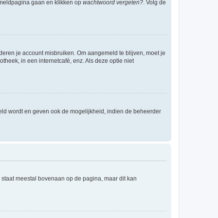
anmeldpagina gaan en klikken op
wachtwoord vergeten?
. Volg de
nderen je account misbruiken. Om aangemeld te blijven, moet je
theek, in een internetcafé, enz. Als deze optie niet
eld wordt en geven ook de mogelijkheid, indien de beheerder
e staat meestal bovenaan op de pagina, maar dit kan