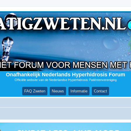
Onafhankelijk Nederlands Hyperhidrosis Forum
Officiële website van de Nederlandse Hyperhidrosis Patiëntenvereniging
FAQ Zweten
Nieuws
Informatie
Contact