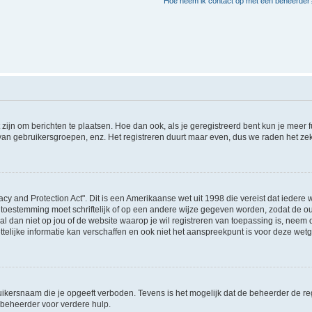
Hoe neem ik contact op met een beheerder
 zijn om berichten te plaatsen. Hoe dan ook, als je geregistreerd bent kun je meer
 van gebruikersgroepen, enz. Het registreren duurt maar even, dus we raden het ze
acy and Protection Act". Dit is een Amerikaanse wet uit 1998 die vereist dat ieder
 toestemming moet schriftelijk of op een andere wijze gegeven worden, zodat de 
et al dan niet op jou of de website waarop je wil registreren van toepassing is, nee
lijke informatie kan verschaffen en ook niet het aanspreekpunt is voor deze wetge
ikersnaam die je opgeeft verboden. Tevens is het mogelijk dat de beheerder de regi
beheerder voor verdere hulp.