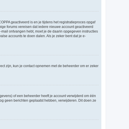
OPPA geactiveerd is en je tijdens het registratieproces opgaf
ommige forums vereisen dat iedere nieuwe account geactiveerd
 e-mail ontvangen hebt, moet je de daarin opgegeven instructies
lse accounts te doen dalen. Als je zeker bent dat je e-
rect zijn, kun je contact opnemen met de beheerder om er zeker
egevens) of een beheerder heeft je account verwijderd om één
e nog geen berichten geplaatst hebben, verwijderen. Dit doen ze