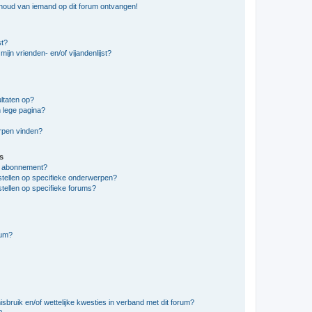
nhoud van iemand op dit forum ontvangen!
st?
ijn vrienden- en/of vijandenlijst?
ltaten op?
 lege pagina?
erpen vinden?
s
en abonnement?
stellen op specifieke onderwerpen?
tellen op specifieke forums?
rum?
bruik en/of wettelijke kwesties in verband met dit forum?