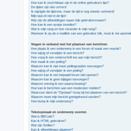
Hoe kan ik onzichtbaar zijn in de online gebruikers lijst?
De tijden zijn niet correct!
Ik wijzigde de tijdzone, maar de tijd is nog steeds verkeerd!
Mijn taal zit niet in de lijst!
Wat zijn de afbeeldingen naast mijn gebruikersnaam?
Hoe kan ik een avatar instellen?
Wat is mijn rang en hoe verander ik mijn rang?
Wanneer ik op de e-maillink van een gebruiker klik, moet ik me aanme
Vragen in verband met het plaatsen van berichten
Hoe plaats ik een onderwerp in een forum of maak een reactie?
Hoe wijzig of verwijder ik een bericht?
Hoe voeg ik een onderschrift toe aan mijn bericht?
Hoe maak ik een peiling?
Waarom kan ik niet meer peilingsopties toevoegen?
Hoe wijzig of verwijder ik een peiling?
Waarom kan ik een bepaald forum niet openen?
Waarom kan ik geen bijlagen toevoegen?
Waarom ontving ik een waarschuwing?
Hoe kan ik berichten aan een moderator melden?
Waarvoor dient de "Opslaan"-knop bij het plaatsen van een bericht?
Waarom moet mijn bericht goedgekeurd worden?
Hoe bump ik mijn onderwerp?
Tekstopmaak en onderwerp soorten
Wat is BBCode?
Kan ik HTML gebruiken?
Wat zijn Smilies?
Kan ik afbeeldingen plaatsen?