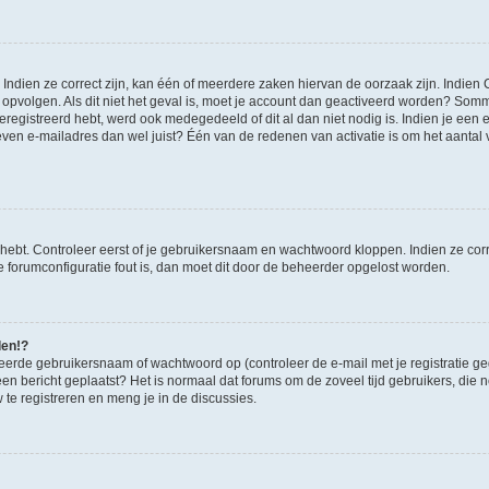
ndien ze correct zijn, kan één of meerdere zaken hiervan de oorzaak zijn. Indien C
es opvolgen. Als dit niet het geval is, moet je account dan geactiveerd worden? S
geregistreerd hebt, werd ook medegedeeld of dit al dan niet nodig is. Indien je een
ven e-mailadres dan wel juist? Één van de redenen van activatie is om het aantal va
 hebt. Controleer eerst of je gebruikersnaam en wachtwoord kloppen. Indien ze cor
 de forumconfiguratie fout is, dan moet dit door de beheerder opgelost worden.
den!?
eerde gebruikersnaam of wachtwoord op (controleer de e-mail met je registratie g
it een bericht geplaatst? Het is normaal dat forums om de zoveel tijd gebruikers, di
e registreren en meng je in de discussies.