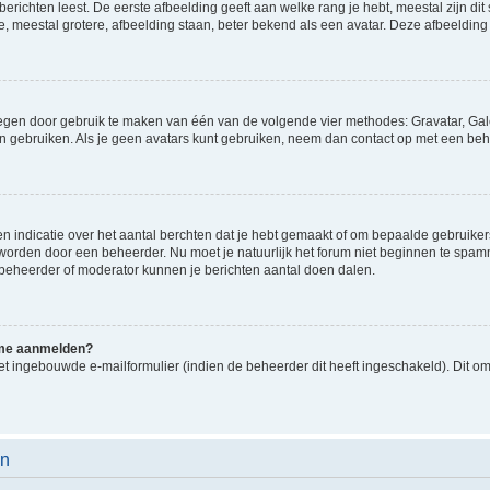
richten leest. De eerste afbeelding geeft aan welke rang je hebt, meestal zijn dit 
e, meestal grotere, afbeelding staan, beter bekend als een avatar. Deze afbeelding 
oegen door gebruik te maken van één van de volgende vier methodes: Gravatar, Gale
n gebruiken. Als je geen avatars kunt gebruiken, neem dan contact op met een beh
indicatie over het aantal berchten dat je hebt gemaakt of om bepaalde gebruikers 
d worden door een beheerder. Nu moet je natuurlijk het forum niet beginnen te sp
en beheerder of moderator kunnen je berichten aantal doen dalen.
k me aanmelden?
t ingebouwde e-mailformulier (indien de beheerder dit heeft ingeschakeld). Dit o
en