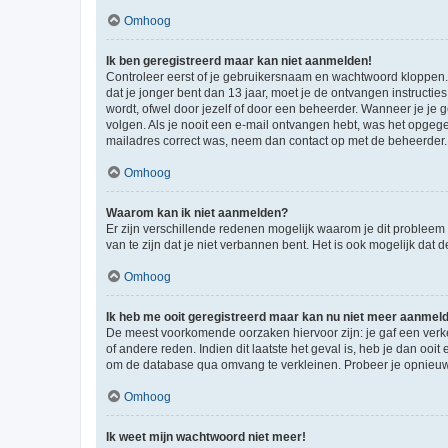
Omhoog
Ik ben geregistreerd maar kan niet aanmelden!
Controleer eerst of je gebruikersnaam en wachtwoord kloppen. I
dat je jonger bent dan 13 jaar, moet je de ontvangen instructi
wordt, ofwel door jezelf of door een beheerder. Wanneer je je 
volgen. Als je nooit een e-mail ontvangen hebt, was het opgege
mailadres correct was, neem dan contact op met de beheerder.
Omhoog
Waarom kan ik niet aanmelden?
Er zijn verschillende redenen mogelijk waarom je dit probleem
van te zijn dat je niet verbannen bent. Het is ook mogelijk dat
Omhoog
Ik heb me ooit geregistreerd maar kan nu niet meer aanmel
De meest voorkomende oorzaken hiervoor zijn: je gaf een verk
of andere reden. Indien dit laatste het geval is, heb je dan oo
om de database qua omvang te verkleinen. Probeer je opnieuw t
Omhoog
Ik weet mijn wachtwoord niet meer!