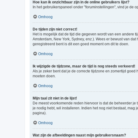
Hoe kan ik onzichtbaar zijn in de online gebruikers lijst?
In het gebruikerspaneel onder "foruminstellingen", vind je de o
Omhoog
De tijden zijn niet correct!
Het is mogelijk dat de tijd die gegeven wordt van een andere ti
Amsterdam, New York, Sydney, enz.). Wees er bewust van dat he
geregistreerd bent is dit een goed moment om dit te doen.
Omhoog
Ik wijzigde de tijdzone, maar de tijd is nog steeds verkeerd!
Als je zeker bent dat je de correcte tijdzone en zomertijd goed
moeten doen.
Omhoog
Mijn taal zit niet in de lijst!
De meest voorkomende reden hiervoor is dat de beheerder je taal 
je nodig hebt, wil installeren. Indien het nog niet bestaat, m
pagina).
Omhoog
Wat zijn de afbeeldingen naast mijn gebruikersnaam?