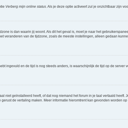
ptie
Verberg mijn online status
. Als je deze optie activeert zul je onzichtbaar zijn 
jdzone is dan waarin jij woont. Als dit het geval is, moet je naar het gebruikerspan
t veranderen van de tijdzone, zoals de meeste instellingen, alleen gedaan kunnen
 hebt ingevuld en de tijd is nog steeds anders, is waarschijnlijk de tijd op de serv
niet geïnstalleerd heeft, of dat nog niemand het forum in je taal vertaald heeft. Je
ag je gerust de vertaling maken. Meer informatie hieromtrent kan gevonden worden o