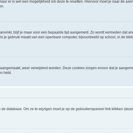
 maar er is wel een mogelijkheid om deze te resetten. Hiervoor moet je naar de a
en.
aanvinkt, blijf je maar voor een bepaalde tijd aangemeld. Zo wordt vermeden dat a
ls je gebruik maakt van een openbare computer, bijvoorbeeld op school, in de biblio
ijn aangemaakt, weer verwijderd worden. Deze cookies zorgen ervoor dat je aangem
en hebt.
n de database. Om ze te wijzigen moet je op de
gebruikerspaneel
link klikken (dez