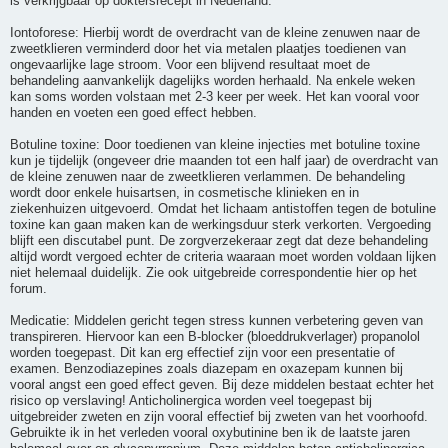
is verkrijgbaar op doktersrecept in Nederland.
Iontoforese: Hierbij wordt de overdracht van de kleine zenuwen naar de
zweetklieren verminderd door het via metalen plaatjes toedienen van
ongevaarlijke lage stroom. Voor een blijvend resultaat moet de
behandeling aanvankelijk dagelijks worden herhaald. Na enkele weken
kan soms worden volstaan met 2-3 keer per week. Het kan vooral voor
handen en voeten een goed effect hebben.
Botuline toxine: Door toedienen van kleine injecties met botuline toxine
kun je tijdelijk (ongeveer drie maanden tot een half jaar) de overdracht van
de kleine zenuwen naar de zweetklieren verlammen. De behandeling
wordt door enkele huisartsen, in cosmetische klinieken en in
ziekenhuizen uitgevoerd. Omdat het lichaam antistoffen tegen de botuline
toxine kan gaan maken kan de werkingsduur sterk verkorten. Vergoeding
blijft een discutabel punt. De zorgverzekeraar zegt dat deze behandeling
altijd wordt vergoed echter de criteria waaraan moet worden voldaan lijken
niet helemaal duidelijk. Zie ook uitgebreide correspondentie hier op het
forum.
Medicatie: Middelen gericht tegen stress kunnen verbetering geven van
transpireren. Hiervoor kan een B-blocker (bloeddrukverlager) propanolol
worden toegepast. Dit kan erg effectief zijn voor een presentatie of
examen. Benzodiazepines zoals diazepam en oxazepam kunnen bij
vooral angst een goed effect geven. Bij deze middelen bestaat echter het
risico op verslaving! Anticholinergica worden veel toegepast bij
uitgebreider zweten en zijn vooral effectief bij zweten van het voorhoofd.
Gebruikte ik in het verleden vooral oxybutinine ben ik de laatste jaren