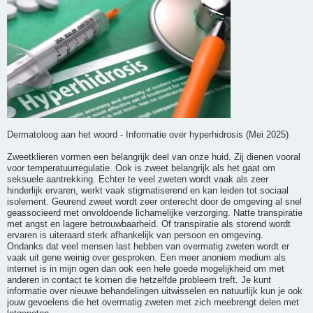
Dermatoloog aan het woord - Informatie over hyperhidrosis (Mei 2025)
Zweetklieren vormen een belangrijk deel van onze huid. Zij dienen vooral
voor temperatuurregulatie. Ook is zweet belangrijk als het gaat om
seksuele aantrekking. Echter te veel zweten wordt vaak als zeer
hinderlijk ervaren, werkt vaak stigmatiserend en kan leiden tot sociaal
isolement. Geurend zweet wordt zeer onterecht door de omgeving al snel
geassocieerd met onvoldoende lichamelijke verzorging. Natte transpiratie
met angst en lagere betrouwbaarheid. Of transpiratie als storend wordt
ervaren is uiteraard sterk afhankelijk van persoon en omgeving.
Ondanks dat veel mensen last hebben van overmatig zweten wordt er
vaak uit gene weinig over gesproken. Een meer anoniem medium als
internet is in mijn ogen dan ook een hele goede mogelijkheid om met
anderen in contact te komen die hetzelfde probleem treft. Je kunt
informatie over nieuwe behandelingen uitwisselen en natuurlijk kun je ook
jouw gevoelens die het overmatig zweten met zich meebrengt delen met