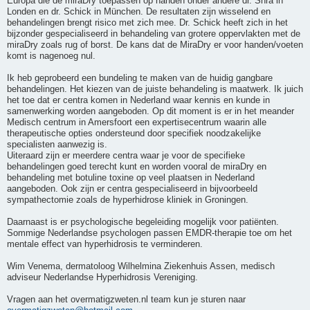
Europa die de miraDry toepassen op handen onder andere dr. Shra in
Londen en dr. Schick in München. De resultaten zijn wisselend en
behandelingen brengt risico met zich mee. Dr. Schick heeft zich in het
bijzonder gespecialiseerd in behandeling van grotere oppervlakten met de
miraDry zoals rug of borst. De kans dat de MiraDry er voor handen/voeten
komt is nagenoeg nul.
Ik heb geprobeerd een bundeling te maken van de huidig gangbare
behandelingen. Het kiezen van de juiste behandeling is maatwerk. Ik juich
het toe dat er centra komen in Nederland waar kennis en kunde in
samenwerking worden aangeboden. Op dit moment is er in het meander
Medisch centrum in Amersfoort een expertisecentrum waarin alle
therapeutische opties ondersteund door specifiek noodzakelijke
specialisten aanwezig is.
Uiteraard zijn er meerdere centra waar je voor de specifieke
behandelingen goed terecht kunt en worden vooral de miraDry en
behandeling met botuline toxine op veel plaatsen in Nederland
aangeboden. Ook zijn er centra gespecialiseerd in bijvoorbeeld
sympathectomie zoals de hyperhidrose kliniek in Groningen.
Daarnaast is er psychologische begeleiding mogelijk voor patiënten.
Sommige Nederlandse psychologen passen EMDR-therapie toe om het
mentale effect van hyperhidrosis te verminderen.
Wim Venema, dermatoloog Wilhelmina Ziekenhuis Assen, medisch
adviseur Nederlandse Hyperhidrosis Vereniging.
Vragen aan het overmatigzweten.nl team kun je sturen naar