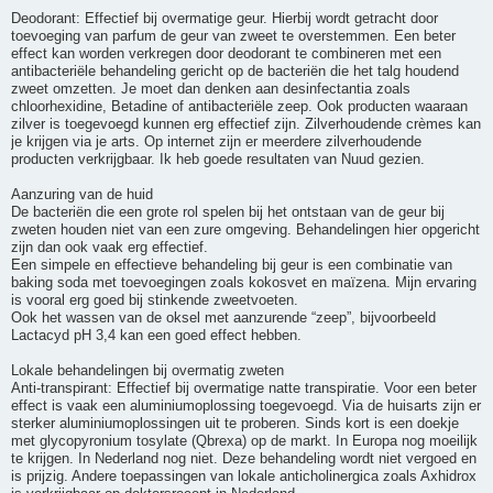
Deodorant: Effectief bij overmatige geur. Hierbij wordt getracht door
toevoeging van parfum de geur van zweet te overstemmen. Een beter
effect kan worden verkregen door deodorant te combineren met een
antibacteriële behandeling gericht op de bacteriën die het talg houdend
zweet omzetten. Je moet dan denken aan desinfectantia zoals
chloorhexidine, Betadine of antibacteriële zeep. Ook producten waaraan
zilver is toegevoegd kunnen erg effectief zijn. Zilverhoudende crèmes kan
je krijgen via je arts. Op internet zijn er meerdere zilverhoudende
producten verkrijgbaar. Ik heb goede resultaten van Nuud gezien.
Aanzuring van de huid
De bacteriën die een grote rol spelen bij het ontstaan van de geur bij
zweten houden niet van een zure omgeving. Behandelingen hier opgericht
zijn dan ook vaak erg effectief.
Een simpele en effectieve behandeling bij geur is een combinatie van
baking soda met toevoegingen zoals kokosvet en maïzena. Mijn ervaring
is vooral erg goed bij stinkende zweetvoeten.
Ook het wassen van de oksel met aanzurende “zeep”, bijvoorbeeld
Lactacyd pH 3,4 kan een goed effect hebben.
Lokale behandelingen bij overmatig zweten
Anti-transpirant: Effectief bij overmatige natte transpiratie. Voor een beter
effect is vaak een aluminiumoplossing toegevoegd. Via de huisarts zijn er
sterker aluminiumoplossingen uit te proberen. Sinds kort is een doekje
met glycopyronium tosylate (Qbrexa) op de markt. In Europa nog moeilijk
te krijgen. In Nederland nog niet. Deze behandeling wordt niet vergoed en
is prijzig. Andere toepassingen van lokale anticholinergica zoals Axhidrox