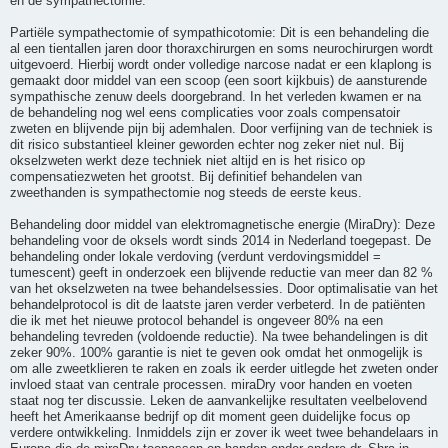
en de sympathectomie.
Partiële sympathectomie of sympathicotomie: Dit is een behandeling die
al een tientallen jaren door thoraxchirurgen en soms neurochirurgen wordt
uitgevoerd. Hierbij wordt onder volledige narcose nadat er een klaplong is
gemaakt door middel van een scoop (een soort kijkbuis) de aansturende
sympathische zenuw deels doorgebrand. In het verleden kwamen er na
de behandeling nog wel eens complicaties voor zoals compensatoir
zweten en blijvende pijn bij ademhalen. Door verfijning van de techniek is
dit risico substantieel kleiner geworden echter nog zeker niet nul. Bij
okselzweten werkt deze techniek niet altijd en is het risico op
compensatiezweten het grootst. Bij definitief behandelen van
zweethanden is sympathectomie nog steeds de eerste keus.
Behandeling door middel van elektromagnetische energie (MiraDry): Deze
behandeling voor de oksels wordt sinds 2014 in Nederland toegepast. De
behandeling onder lokale verdoving (verdunt verdovingsmiddel =
tumescent) geeft in onderzoek een blijvende reductie van meer dan 82 %
van het okselzweten na twee behandelsessies. Door optimalisatie van het
behandelprotocol is dit de laatste jaren verder verbeterd. In de patiënten
die ik met het nieuwe protocol behandel is ongeveer 80% na een
behandeling tevreden (voldoende reductie). Na twee behandelingen is dit
zeker 90%. 100% garantie is niet te geven ook omdat het onmogelijk is
om alle zweetklieren te raken en zoals ik eerder uitlegde het zweten onder
invloed staat van centrale processen. miraDry voor handen en voeten
staat nog ter discussie. Leken de aanvankelijke resultaten veelbelovend
heeft het Amerikaanse bedrijf op dit moment geen duidelijke focus op
verdere ontwikkeling. Inmiddels zijn er zover ik weet twee behandelaars in