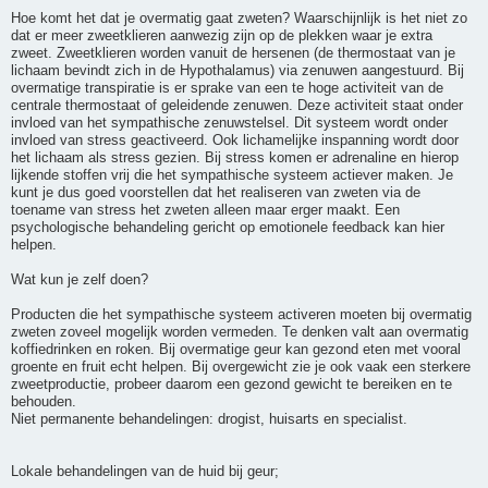
Hoe komt het dat je overmatig gaat zweten? Waarschijnlijk is het niet zo
dat er meer zweetklieren aanwezig zijn op de plekken waar je extra
zweet. Zweetklieren worden vanuit de hersenen (de thermostaat van je
lichaam bevindt zich in de Hypothalamus) via zenuwen aangestuurd. Bij
overmatige transpiratie is er sprake van een te hoge activiteit van de
centrale thermostaat of geleidende zenuwen. Deze activiteit staat onder
invloed van het sympathische zenuwstelsel. Dit systeem wordt onder
invloed van stress geactiveerd. Ook lichamelijke inspanning wordt door
het lichaam als stress gezien. Bij stress komen er adrenaline en hierop
lijkende stoffen vrij die het sympathische systeem actiever maken. Je
kunt je dus goed voorstellen dat het realiseren van zweten via de
toename van stress het zweten alleen maar erger maakt. Een
psychologische behandeling gericht op emotionele feedback kan hier
helpen.
Wat kun je zelf doen?
Producten die het sympathische systeem activeren moeten bij overmatig
zweten zoveel mogelijk worden vermeden. Te denken valt aan overmatig
koffiedrinken en roken. Bij overmatige geur kan gezond eten met vooral
groente en fruit echt helpen. Bij overgewicht zie je ook vaak een sterkere
zweetproductie, probeer daarom een gezond gewicht te bereiken en te
behouden.
Niet permanente behandelingen: drogist, huisarts en specialist.
Lokale behandelingen van de huid bij geur;