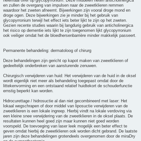
helemaal over op glycopyrronium. Deze middelen heten anticholinergica
en zullen de overgang van impulsen naar de zweetklieren remmen
waardoor het zweten afneemt. Bijwerkingen zijn vooral droge mond en
droge ogen. Deze bijwerkingen zie je minder bij het gebruik van
glycopyrronium terwijl het effect iets beter lijkt te zijn op het zweten.
Gezien recente studies waarin bij langdurig gebruik van anticholinergica
het risico op dementie iets lijkt te zijn toegenomen lijkt glycopyrronium
ook veiliger omdat het de bloedhersenbarrière minder makkelijk passeert.
Permanente behandeling: dermatoloog of chirurg
Deze behandelingen zijn gericht op kapot maken van zweetklieren of
gedeeltelijk onderbreken van aansturende zenuwen.
Chirurgisch verwijderen van huid: Het verwijderen van de huid in de oksel
wordt eigenlijk niet meer als behandeling toegepast omdat door de
littekenvorming en een ontstaand relatief huidtekort de schouderfunctie
ernstig beperkt kan worden.
Hidrocurettage / hidrosuctie al dan niet gecombineerd met laser: Het
lokaal wegschrapen of door middel van liposuctie verwijderen van de
zweetklieren is een lokale ingreep. Hierbij vindt na lokale verdoving via
een kleine snee verwijdering van de zweetklieren in de oksel plaats. De
resultaten kunnen heel goed zijn maar kunnen niet goed worden
voorspeld. De toevoeging van laser leek mogelijk een beter effect te
geven omdat hierbij de zweetklieren ook worden dicht gebrand. De laatste
jaren zijn deze behandelingen grotendeels overgenomen door de miraDry