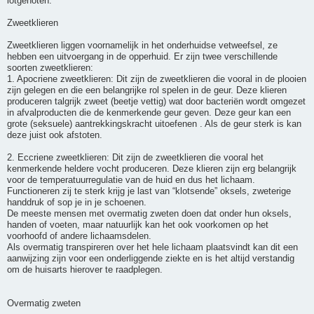
lotgenoten.
Zweetklieren
Zweetklieren liggen voornamelijk in het onderhuidse vetweefsel, ze
hebben een uitvoergang in de opperhuid. Er zijn twee verschillende
soorten zweetklieren:
1. Apocriene zweetklieren: Dit zijn de zweetklieren die vooral in de plooien
zijn gelegen en die een belangrijke rol spelen in de geur. Deze klieren
produceren talgrijk zweet (beetje vettig) wat door bacteriën wordt omgezet
in afvalproducten die de kenmerkende geur geven. Deze geur kan een
grote (seksuele) aantrekkingskracht uitoefenen . Als de geur sterk is kan
deze juist ook afstoten.
2. Eccriene zweetklieren: Dit zijn de zweetklieren die vooral het
kenmerkende heldere vocht produceren. Deze klieren zijn erg belangrijk
voor de temperatuurregulatie van de huid en dus het lichaam.
Functioneren zij te sterk krijg je last van “klotsende” oksels, zweterige
handdruk of sop je in je schoenen.
De meeste mensen met overmatig zweten doen dat onder hun oksels,
handen of voeten, maar natuurlijk kan het ook voorkomen op het
voorhoofd of andere lichaamsdelen.
Als overmatig transpireren over het hele lichaam plaatsvindt kan dit een
aanwijzing zijn voor een onderliggende ziekte en is het altijd verstandig
om de huisarts hierover te raadplegen.
Overmatig zweten