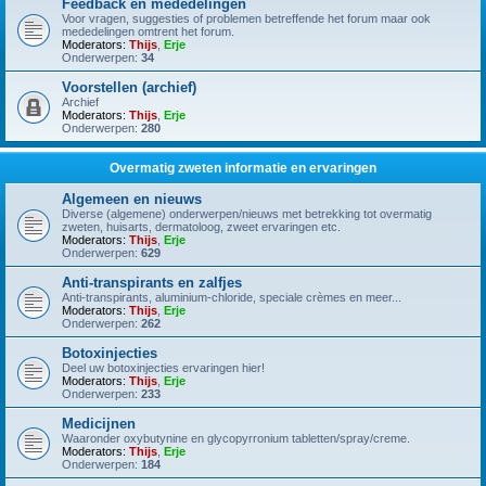
Feedback en mededelingen
Voor vragen, suggesties of problemen betreffende het forum maar ook
mededelingen omtrent het forum.
Moderators:
Thijs
,
Erje
Onderwerpen:
34
Voorstellen (archief)
Archief
Moderators:
Thijs
,
Erje
Onderwerpen:
280
Overmatig zweten informatie en ervaringen
Algemeen en nieuws
Diverse (algemene) onderwerpen/nieuws met betrekking tot overmatig
zweten, huisarts, dermatoloog, zweet ervaringen etc.
Moderators:
Thijs
,
Erje
Onderwerpen:
629
Anti-transpirants en zalfjes
Anti-transpirants, aluminium-chloride, speciale crèmes en meer...
Moderators:
Thijs
,
Erje
Onderwerpen:
262
Botoxinjecties
Deel uw botoxinjecties ervaringen hier!
Moderators:
Thijs
,
Erje
Onderwerpen:
233
Medicijnen
Waaronder oxybutynine en glycopyrronium tabletten/spray/creme.
Moderators:
Thijs
,
Erje
Onderwerpen:
184