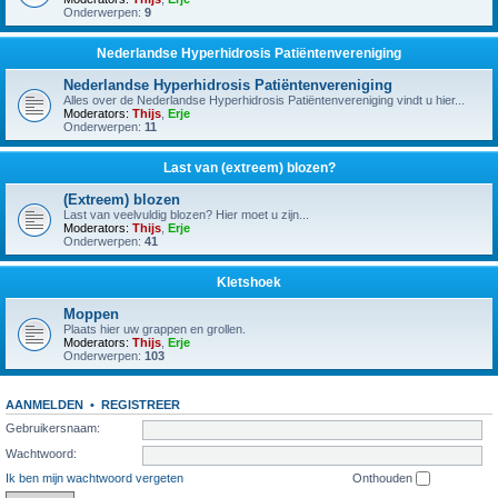
Onderwerpen:
9
Nederlandse Hyperhidrosis Patiëntenvereniging
Nederlandse Hyperhidrosis Patiëntenvereniging
Alles over de Nederlandse Hyperhidrosis Patiëntenvereniging vindt u hier...
Moderators:
Thijs
,
Erje
Onderwerpen:
11
Last van (extreem) blozen?
(Extreem) blozen
Last van veelvuldig blozen? Hier moet u zijn...
Moderators:
Thijs
,
Erje
Onderwerpen:
41
Kletshoek
Moppen
Plaats hier uw grappen en grollen.
Moderators:
Thijs
,
Erje
Onderwerpen:
103
AANMELDEN
•
REGISTREER
Gebruikersnaam:
Wachtwoord:
Ik ben mijn wachtwoord vergeten
Onthouden