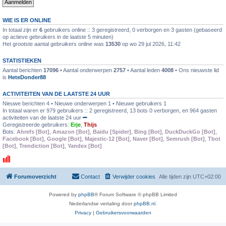
WIE IS ER ONLINE
In totaal zijn er
6
gebruikers online :: 3 geregistreerd, 0 verborgen en 3 gasten (gebaseerd
op actieve gebruikers in de laatste 5 minuten)
Het grootste aantal gebruikers online was
13530
op wo 29 jul 2026, 11:42
STATISTIEKEN
Aantal berichten
17096
• Aantal onderwerpen
2757
• Aantal leden
4008
• Ons nieuwste lid
is
HeteDonder88
ACTIVITEITEN VAN DE LAATSTE 24 UUR
Nieuwe berichten 4 • Nieuwe onderwerpen 1 • Nieuwe gebruikers 1
In totaal waren er 979 gebruikers :: 2 geregistreerd, 13 bots 0 verborgen, en 964 gasten
activiteiten van de laatste 24 uur
Geregistreerde gebruikers:
Erje
,
Thijs
Bots:
Ahrefs [Bot]
,
Amazon [Bot]
,
Baidu [Spider]
,
Bing [Bot]
,
DuckDuckGo [Bot]
,
Facebook [Bot]
,
Google [Bot]
,
Majestic-12 [Bot]
,
Naver [Bot]
,
Semrush [Bot]
,
Tbot
[Bot]
,
Trendiction [Bot]
,
Yandex [Bot]
Forumoverzicht
Contact
Verwijder cookies
Alle tijden zijn
UTC+02:00
Powered by
phpBB
® Forum Software © phpBB Limited
Nederlandse vertaling door
phpBB.nl
.
Privacy
|
Gebruikersvoorwaarden