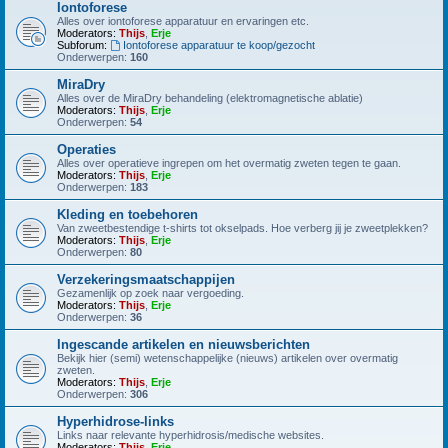
Iontoforese
Alles over iontoforese apparatuur en ervaringen etc.
Moderators:
Thijs
,
Erje
Subforum:
Iontoforese apparatuur te koop/gezocht
Onderwerpen:
160
MiraDry
Alles over de MiraDry behandeling (elektromagnetische ablatie)
Moderators:
Thijs
,
Erje
Onderwerpen:
54
Operaties
Alles over operatieve ingrepen om het overmatig zweten tegen te gaan.
Moderators:
Thijs
,
Erje
Onderwerpen:
183
Kleding en toebehoren
Van zweetbestendige t-shirts tot okselpads. Hoe verberg jij je zweetplekken?
Moderators:
Thijs
,
Erje
Onderwerpen:
80
Verzekeringsmaatschappijen
Gezamenlijk op zoek naar vergoeding.
Moderators:
Thijs
,
Erje
Onderwerpen:
36
Ingescande artikelen en nieuwsberichten
Bekijk hier (semi) wetenschappelijke (nieuws) artikelen over overmatig
zweten.
Moderators:
Thijs
,
Erje
Onderwerpen:
306
Hyperhidrose-links
Links naar relevante hyperhidrosis/medische websites.
Moderators:
Thijs
,
Erje