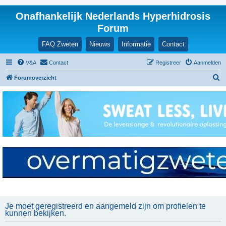
Onafhankelijk Nederlands Hyperhidrosis
Forum
FAQ Zweten
Nieuws
Informatie
Contact
V&A
Contact
Registreer
Aanmelden
Z
Forumoverzicht
o
e
k
Je moet geregistreerd en aangemeld zijn om profielen te
kunnen bekijken.