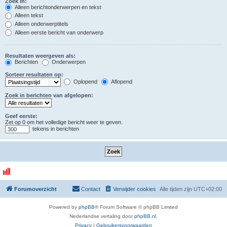
Zoek in:
Alleen berichtonderwerpen en tekst
Alleen tekst
Alleen onderwerptitels
Alleen eerste bericht van onderwerp
Resultaten weergeven als:
Berichten
Onderwerpen
Sorteer resultaten op:
Oplopend
Aflopend
Zoek in berichten van afgelopen:
Geef eerste:
Zet op 0 om het volledige bericht weer te geven.
tekens in berichten
Forumoverzicht
Contact
Verwijder cookies
Alle tijden zijn
UTC+02:00
Powered by
phpBB
® Forum Software © phpBB Limited
Nederlandse vertaling door
phpBB.nl
.
Privacy
|
Gebruikersvoorwaarden