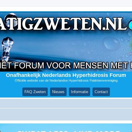
Onafhankelijk Nederlands Hyperhidrosis Forum
Officiële website van de Nederlandse Hyperhidrosis Patiëntenvereniging
FAQ Zweten
Nieuws
Informatie
Contact