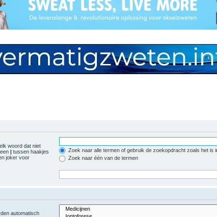
elk woord dat niet
Zoek naar alle termen of gebruik de zoekopdracht zoals het is 
r een
|
tussen haakjes
n joker voor
Zoek naar één van de termen
orden automatisch