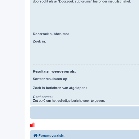
doorzocht als je “Doorzoek subforums“ hieronder niet uitschakelt.
Doorzoek subforums:
Zoek in:
Resultaten weergeven als:
Sorteer resultaten op:
Zoek in berichten van afgelopen:
Geef eerste:
Zet op 0 om het volledige bericht weer te geven.
Forumoverzicht