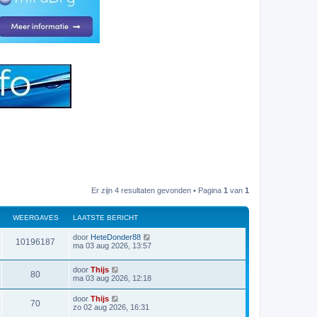
Er zijn 4 resultaten gevonden • Pagina
1
van
1
WEERGAVES
LAATSTE BERICHT
L
door
HeteDonder88
W
10196187
a
ma 03 aug 2026, 13:57
a
e
t
L
door
Thijs
s
W
80
e
a
ma 03 aug 2026, 12:18
t
a
e
e
t
r
b
L
door
Thijs
W
70
s
e
a
zo 02 aug 2026, 16:31
e
t
r
g
a