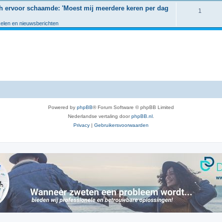
e
ich ervoor schaamde: 'Moest mij meerdere keren per dag
c
R
1
i
a
t
e
kelen en nieuwsberichten
e
c
i
a
s
t
e
c
i
s
t
e
i
s
e
s
Powered by
phpBB
® Forum Software © phpBB Limited
Nederlandse vertaling door
phpBB.nl
.
Privacy
|
Gebruikersvoorwaarden