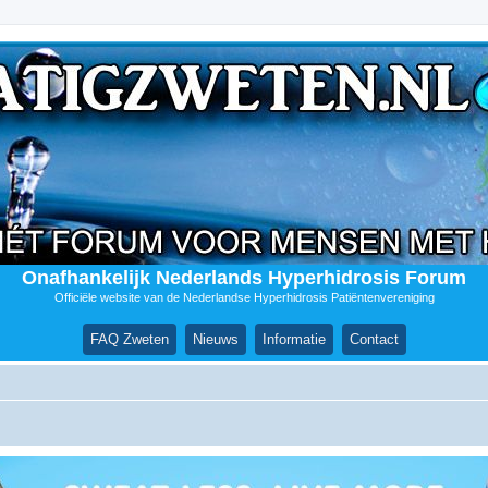
Onafhankelijk Nederlands Hyperhidrosis Forum
Officiële website van de Nederlandse Hyperhidrosis Patiëntenvereniging
FAQ Zweten
Nieuws
Informatie
Contact