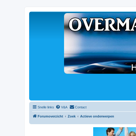
Snelle links
V&A
Contact
Forumoverzicht
Zoek
Actieve onderwerpen