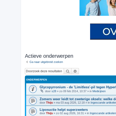
Actieve onderwerpen
Ga naar uitgebreid zoeken
Zoek
Uitgebreid zoeken
ONDERWERPEN
Glycopyrronium - de 'Limitless'-pil tegen Hype
door
s28
»
zo 09 feb 2014, 10:37
» in
Medicijnen
Zomers weer leidt tot zweterige oksels: welke 
door
Thijs
»
ma 03 aug 2026, 12:18
» in
Ingescande artikele
Liposuctie helpt superzweters
door
Thijs
»
zo 02 aug 2026, 16:31
» in
Ingescande artikele