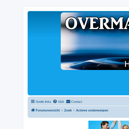
Snelle links
V&A
Contact
Forumoverzicht
Zoek
Actieve onderwerpen