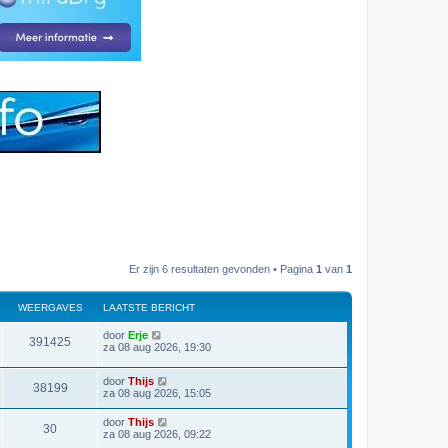
Er zijn 6 resultaten gevonden • Pagina
1
van
1
WEERGAVES
LAATSTE BERICHT
L
door
Erje
W
391425
a
za 08 aug 2026, 19:30
a
e
t
L
door
Thijs
s
W
38199
e
a
za 08 aug 2026, 15:05
t
a
e
e
t
r
b
L
door
Thijs
W
30
s
e
a
za 08 aug 2026, 09:22
e
t
r
g
a