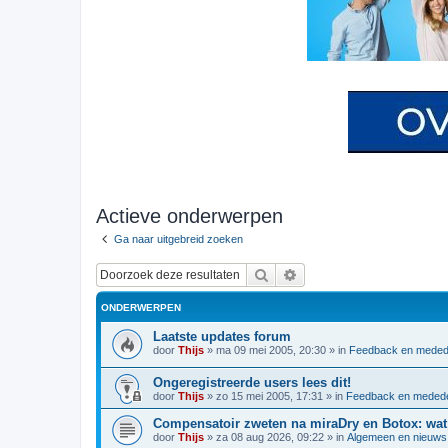
Actieve onderwerpen
Ga naar uitgebreid zoeken
Zoek
Uitgebreid zoeken
ONDERWERPEN
Laatste updates forum
door
Thijs
»
ma 09 mei 2005, 20:30
» in
Feedback en meded
Ongeregistreerde users lees dit!
door
Thijs
»
zo 15 mei 2005, 17:31
» in
Feedback en medede
Compensatoir zweten na miraDry en Botox: wat
door
Thijs
»
za 08 aug 2026, 09:22
» in
Algemeen en nieuws