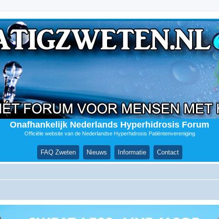
Onafhankelijk Nederlands Hyperhidrosis Forum
Officiële website van de Nederlandse Hyperhidrosis Patiëntenvereniging
FAQ Zweten
Nieuws
Informatie
Contact