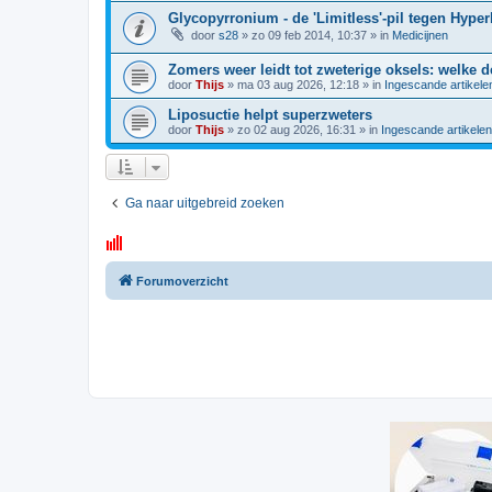
Glycopyrronium - de 'Limitless'-pil tegen Hype
door
s28
»
zo 09 feb 2014, 10:37
» in
Medicijnen
Zomers weer leidt tot zweterige oksels: welke 
door
Thijs
»
ma 03 aug 2026, 12:18
» in
Ingescande artikele
Liposuctie helpt superzweters
door
Thijs
»
zo 02 aug 2026, 16:31
» in
Ingescande artikele
Ga naar uitgebreid zoeken
Forumoverzicht