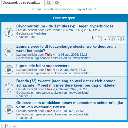
Zoek
Uitgebreid zoeken
Er zijn 5 resultaten gevonden • Pagina
1
van
1
Onderwerpen
Glycopyrronium - de 'Limitless'-pil tegen Hyperhidrose
Laatste bericht door
HeteDonder88
«
ma 03 aug 2026, 13:57
Geplaatst in
Medicijnen
Reacties:
195
1
5
6
7
8
…
Zomers weer leidt tot zweterige oksels: welke deodorant
werkt het beste?
Laatste bericht door
Thijs
«
ma 03 aug 2026, 12:18
Geplaatst in
Ingescande artikelen en nieuwsberichten
Liposuctie helpt superzweters
Laatste bericht door
Thijs
«
zo 02 aug 2026, 16:31
Geplaatst in
Ingescande artikelen en nieuwsberichten
Brenda (32) zweette jarenlang zo veel dat ze zich ervoor
schaamde: 'Moest mij meerdere keren per dag omkleden'
Laatste bericht door
Thijs
«
zo 02 aug 2026, 09:23
Geplaatst in
Ingescande artikelen en nieuwsberichten
Reacties:
1
Onderzoekers ontdekken nieuw mechanisme achter erfelijke
vorm van overmatig zweten
Laatste bericht door
Thijs
«
vr 31 jul 2026, 21:02
Geplaatst in
Ingescande artikelen en nieuwsberichten
Reacties:
2