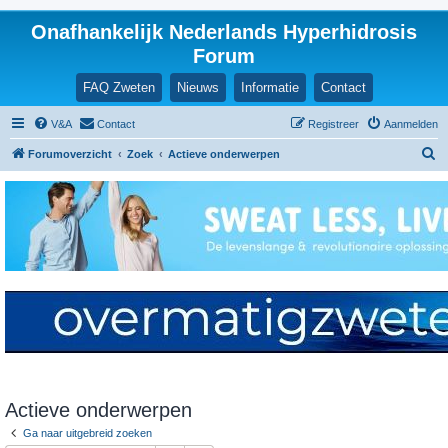
Onafhankelijk Nederlands Hyperhidrosis
Forum
FAQ Zweten
Nieuws
Informatie
Contact
V&A
Contact
Registreer
Aanmelden
Z
Forumoverzicht
Zoek
Actieve onderwerpen
o
e
k
Actieve onderwerpen
Ga naar uitgebreid zoeken