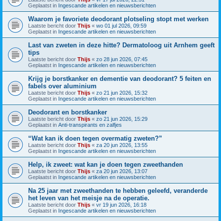
Geplaatst in
Ingescande artikelen en nieuwsberichten
Waarom je favoriete deodorant plotseling stopt met werken
Laatste bericht door
Thijs
«
wo 01 jul 2026, 09:59
Geplaatst in
Ingescande artikelen en nieuwsberichten
Last van zweten in deze hitte? Dermatoloog uit Arnhem geeft
tips
Laatste bericht door
Thijs
«
zo 28 jun 2026, 07:45
Geplaatst in
Ingescande artikelen en nieuwsberichten
Krijg je borstkanker en dementie van deodorant? 5 feiten en
fabels over aluminium
Laatste bericht door
Thijs
«
zo 21 jun 2026, 15:32
Geplaatst in
Ingescande artikelen en nieuwsberichten
Deodorant en borstkanker
Laatste bericht door
Thijs
«
zo 21 jun 2026, 15:29
Geplaatst in
Anti-transpirants en zalfjes
“Wat kan ik doen tegen overmatig zweten?”
Laatste bericht door
Thijs
«
za 20 jun 2026, 13:55
Geplaatst in
Ingescande artikelen en nieuwsberichten
Help, ik zweet: wat kan je doen tegen zweethanden
Laatste bericht door
Thijs
«
za 20 jun 2026, 13:07
Geplaatst in
Ingescande artikelen en nieuwsberichten
Na 25 jaar met zweethanden te hebben geleefd, veranderde
het leven van het meisje na de operatie.
Laatste bericht door
Thijs
«
vr 19 jun 2026, 16:18
Geplaatst in
Ingescande artikelen en nieuwsberichten