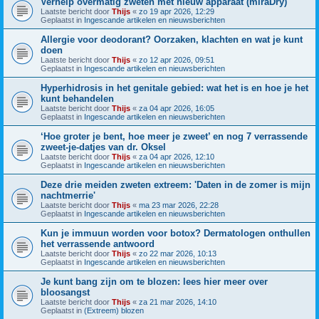
Verhelp overmatig zweten met nieuw apparaat (miraDry)
Laatste bericht door
Thijs
«
zo 19 apr 2026, 12:29
Geplaatst in
Ingescande artikelen en nieuwsberichten
Allergie voor deodorant? Oorzaken, klachten en wat je kunt
doen
Laatste bericht door
Thijs
«
zo 12 apr 2026, 09:51
Geplaatst in
Ingescande artikelen en nieuwsberichten
Hyperhidrosis in het genitale gebied: wat het is en hoe je het
kunt behandelen
Laatste bericht door
Thijs
«
za 04 apr 2026, 16:05
Geplaatst in
Ingescande artikelen en nieuwsberichten
‘Hoe groter je bent, hoe meer je zweet’ en nog 7 verrassende
zweet-je-datjes van dr. Oksel
Laatste bericht door
Thijs
«
za 04 apr 2026, 12:10
Geplaatst in
Ingescande artikelen en nieuwsberichten
Deze drie meiden zweten extreem: 'Daten in de zomer is mijn
nachtmerrie'
Laatste bericht door
Thijs
«
ma 23 mar 2026, 22:28
Geplaatst in
Ingescande artikelen en nieuwsberichten
Kun je immuun worden voor botox? Dermatologen onthullen
het verrassende antwoord
Laatste bericht door
Thijs
«
zo 22 mar 2026, 10:13
Geplaatst in
Ingescande artikelen en nieuwsberichten
Je kunt bang zijn om te blozen: lees hier meer over
bloosangst
Laatste bericht door
Thijs
«
za 21 mar 2026, 14:10
Geplaatst in
(Extreem) blozen