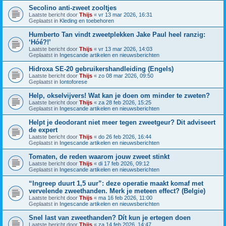
Secolino anti-zweet zooltjes
Laatste bericht door
Thijs
«
vr 13 mar 2026, 16:31
Geplaatst in
Kleding en toebehoren
Humberto Tan vindt zweetplekken Jake Paul heel ranzig:
‘Hóé?!’
Laatste bericht door
Thijs
«
vr 13 mar 2026, 14:03
Geplaatst in
Ingescande artikelen en nieuwsberichten
Hidroxa SE-20 gebruikershandleiding (Engels)
Laatste bericht door
Thijs
«
zo 08 mar 2026, 09:50
Geplaatst in
Iontoforese
Help, okselvijvers! Wat kan je doen om minder te zweten?
Laatste bericht door
Thijs
«
za 28 feb 2026, 15:25
Geplaatst in
Ingescande artikelen en nieuwsberichten
Helpt je deodorant niet meer tegen zweetgeur? Dit adviseert
de expert
Laatste bericht door
Thijs
«
do 26 feb 2026, 16:44
Geplaatst in
Ingescande artikelen en nieuwsberichten
Tomaten, de reden waarom jouw zweet stinkt
Laatste bericht door
Thijs
«
di 17 feb 2026, 09:12
Geplaatst in
Ingescande artikelen en nieuwsberichten
“Ingreep duurt 1,5 uur”: deze operatie maakt komaf met
vervelende zweethanden. Merk je meteen effect? (Belgie)
Laatste bericht door
Thijs
«
ma 16 feb 2026, 11:00
Geplaatst in
Ingescande artikelen en nieuwsberichten
Snel last van zweethanden? Dít kun je ertegen doen
Laatste bericht door
Thijs
«
za 14 feb 2026, 14:47