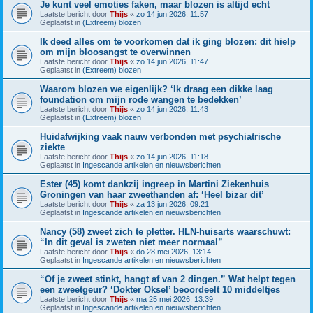
Je kunt veel emoties faken, maar blozen is altijd echt
Laatste bericht door
Thijs
«
zo 14 jun 2026, 11:57
Geplaatst in
(Extreem) blozen
Ik deed alles om te voorkomen dat ik ging blozen: dit hielp
om mijn bloosangst te overwinnen
Laatste bericht door
Thijs
«
zo 14 jun 2026, 11:47
Geplaatst in
(Extreem) blozen
Waarom blozen we eigenlijk? ‘Ik draag een dikke laag
foundation om mijn rode wangen te bedekken’
Laatste bericht door
Thijs
«
zo 14 jun 2026, 11:43
Geplaatst in
(Extreem) blozen
Huidafwijking vaak nauw verbonden met psychiatrische
ziekte
Laatste bericht door
Thijs
«
zo 14 jun 2026, 11:18
Geplaatst in
Ingescande artikelen en nieuwsberichten
Ester (45) komt dankzij ingreep in Martini Ziekenhuis
Groningen van haar zweethanden af: ‘Heel bizar dit’
Laatste bericht door
Thijs
«
za 13 jun 2026, 09:21
Geplaatst in
Ingescande artikelen en nieuwsberichten
Nancy (58) zweet zich te pletter. HLN-huisarts waarschuwt:
“In dit geval is zweten niet meer normaal”
Laatste bericht door
Thijs
«
do 28 mei 2026, 13:14
Geplaatst in
Ingescande artikelen en nieuwsberichten
“Of je zweet stinkt, hangt af van 2 dingen.” Wat helpt tegen
een zweetgeur? ‘Dokter Oksel’ beoordeelt 10 middeltjes
Laatste bericht door
Thijs
«
ma 25 mei 2026, 13:39
Geplaatst in
Ingescande artikelen en nieuwsberichten