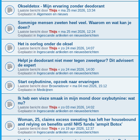
Okseldetox - Mijn ervaring zonder deodorant
Laatste bericht door
Thijs
«
ma 25 mei 2026, 13:34
Geplaatst in
Algemeen en nieuws
Sommige mensen zweten heel veel. Waarom en wat kan je
doen?
Laatste bericht door
Thijs
«
ma 25 mei 2026, 12:24
Geplaatst in
Ingescande artikelen en nieuwsberichten
Het is oorlog onder de oksel
Laatste bericht door
Thijs
«
zo 24 mei 2026, 14:07
Geplaatst in
Ingescande artikelen en nieuwsberichten
Helpt je deodorant niet meer tegen zweetgeur? Dit adviseert
de expert
Laatste bericht door
Thijs
«
zo 24 mei 2026, 14:00
Geplaatst in
Ingescande artikelen en nieuwsberichten
Start oxybutinine, opzoek naar ervaringen
Laatste bericht door
Brownielover
«
ma 04 mei 2026, 15:12
Geplaatst in
Medicijnen
Ik heb een vieze smaak in mijn mond door oxybutynine: wat
nu?
Laatste bericht door
Thijs
«
zo 03 mei 2026, 14:02
Geplaatst in
Ingescande artikelen en nieuwsberichten
Woman, 25, claims excess sweating has left her housebound
and relying on benefits until NHS funds 'armpit Botox'
Laatste bericht door
Thijs
«
zo 19 apr 2026, 12:37
Geplaatst in
Ingescande artikelen en nieuwsberichten