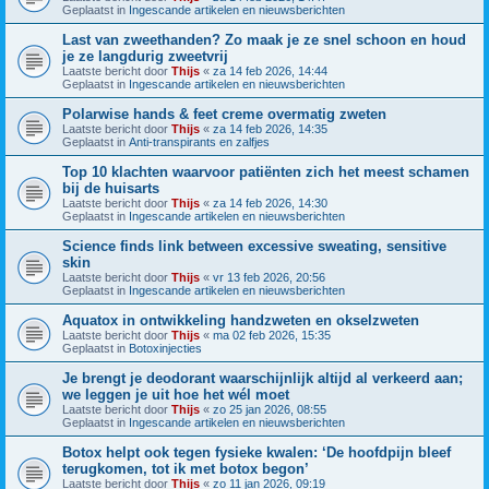
Geplaatst in
Ingescande artikelen en nieuwsberichten
Last van zweethanden? Zo maak je ze snel schoon en houd
je ze langdurig zweetvrij
Laatste bericht door
Thijs
«
za 14 feb 2026, 14:44
Geplaatst in
Ingescande artikelen en nieuwsberichten
Polarwise hands & feet creme overmatig zweten
Laatste bericht door
Thijs
«
za 14 feb 2026, 14:35
Geplaatst in
Anti-transpirants en zalfjes
Top 10 klachten waarvoor patiënten zich het meest schamen
bij de huisarts
Laatste bericht door
Thijs
«
za 14 feb 2026, 14:30
Geplaatst in
Ingescande artikelen en nieuwsberichten
Science finds link between excessive sweating, sensitive
skin
Laatste bericht door
Thijs
«
vr 13 feb 2026, 20:56
Geplaatst in
Ingescande artikelen en nieuwsberichten
Aquatox in ontwikkeling handzweten en okselzweten
Laatste bericht door
Thijs
«
ma 02 feb 2026, 15:35
Geplaatst in
Botoxinjecties
Je brengt je deodorant waarschijnlijk altijd al verkeerd aan;
we leggen je uit hoe het wél moet
Laatste bericht door
Thijs
«
zo 25 jan 2026, 08:55
Geplaatst in
Ingescande artikelen en nieuwsberichten
Botox helpt ook tegen fysieke kwalen: ‘De hoofdpijn bleef
terugkomen, tot ik met botox begon’
Laatste bericht door
Thijs
«
zo 11 jan 2026, 09:19