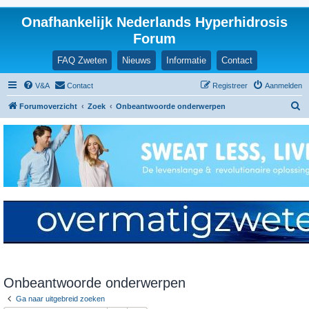
Onafhankelijk Nederlands Hyperhidrosis
Forum
FAQ Zweten
Nieuws
Informatie
Contact
V&A
Contact
Registreer
Aanmelden
Z
Forumoverzicht
Zoek
Onbeantwoorde onderwerpen
o
e
k
Onbeantwoorde onderwerpen
Ga naar uitgebreid zoeken