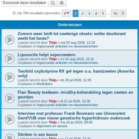
Zoek
Uitgebreid zoeken
Pagina
1
van
16
1
2
3
4
5
16
Volge
Er zijn 784 resultaten gevonden
…
Onderwerpen
Zomers weer leidt tot zweterige oksels: welke deodorant
werkt het beste?
Laatste bericht door
Thijs
«
ma 03 aug 2026, 12:18
Geplaatst in
Ingescande artikelen en nieuwsberichten
Liposuctie helpt superzweters
Laatste bericht door
Thijs
«
zo 02 aug 2026, 16:31
Geplaatst in
Ingescande artikelen en nieuwsberichten
Twofold oxybutynine RX gel tegen o.a. handzweten (Amerika
only)
Laatste bericht door
Thijs
«
do 30 jul 2026, 11:05
Geplaatst in
Medicijnen
Flair Beauty testteam: miraDry-behandeling tegen zweten en
geurtjes
Laatste bericht door
Thijs
«
di 21 jul 2026, 15:38
Geplaatst in
Ingescande artikelen en nieuwsberichten
Interview met professor Frank Bosmans van Universiteit
Gent/VUB over nieuw genetische hyperhidrosis onderzoek
Laatste bericht door
Thijs
«
ma 20 jul 2026, 09:05
Geplaatst in
Algemeen en nieuws
Stinken is een keuze
Laatste bericht door
Thijs
«
vr 17 jul 2026, 22:31