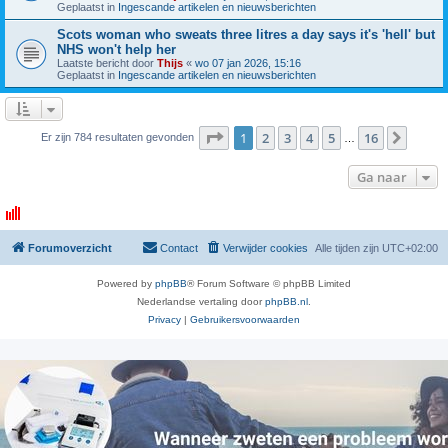
Geplaatst in
Ingescande artikelen en nieuwsberichten
Scots woman who sweats three litres a day says it's 'hell' but
NHS won't help her
Laatste bericht door
Thijs
«
wo 07 jan 2026, 15:16
Geplaatst in
Ingescande artikelen en nieuwsberichten
Pagina
1
van
16
1
2
3
4
5
16
Volge
Er zijn 784 resultaten gevonden
…
Ga naar
Forumoverzicht
Contact
Verwijder cookies
Alle tijden zijn
UTC+02:00
Powered by
phpBB
® Forum Software © phpBB Limited
Nederlandse vertaling door
phpBB.nl
.
Privacy
|
Gebruikersvoorwaarden