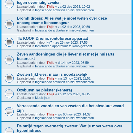
tegen overmatig zweten
Laatste bericht door
Thijs
«
za 02 dec 2023, 10:02
Geplaatst in
Ingescande artikelen en nieuwsberichten
Bromhidrosis: Alles wat je moet weten over deze
onaangename lichaamsgeur
Laatste bericht door
Thijs
«
za 02 dec 2023, 09:59
Geplaatst in
Ingescande artikelen en nieuwsberichten
TE KOOP Drionic iontoforese apparaat
Laatste bericht door
kv7
«
zo 26 nov 2023, 17:53
Geplaatst in
Iontoforese apparatuur te koop/gezocht
Zeven aandoeningen die je liever niet met je huisarts
bespreekt
Laatste bericht door
Thijs
«
di 14 nov 2023, 08:59
Geplaatst in
Ingescande artikelen en nieuwsberichten
Zweten lijkt vies, maar is noodzakelijk
Laatste bericht door
Thijs
«
ma 13 nov 2023, 11:51
Geplaatst in
Ingescande artikelen en nieuwsberichten
Oxybutynine pleister (kentera)
Laatste bericht door
Thijs
«
zo 12 nov 2023, 09:15
Geplaatst in
Medicijnen
Verrassende voordelen van zweten die het absoluut waard
zijn
Laatste bericht door
Thijs
«
wo 08 nov 2023, 14:37
Geplaatst in
Ingescande artikelen en nieuwsberichten
De strijd tegen overmatig zweten: Wat je moet weten over
hyperhidrose