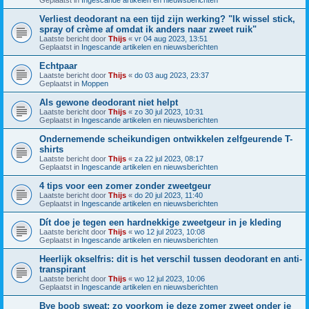
Geplaatst in
Ingescande artikelen en nieuwsberichten
Verliest deodorant na een tijd zijn werking? "Ik wissel stick,
spray of crème af omdat ik anders naar zweet ruik"
Laatste bericht door
Thijs
«
vr 04 aug 2023, 13:51
Geplaatst in
Ingescande artikelen en nieuwsberichten
Echtpaar
Laatste bericht door
Thijs
«
do 03 aug 2023, 23:37
Geplaatst in
Moppen
Als gewone deodorant niet helpt
Laatste bericht door
Thijs
«
zo 30 jul 2023, 10:31
Geplaatst in
Ingescande artikelen en nieuwsberichten
Ondernemende scheikundigen ontwikkelen zelfgeurende T-
shirts
Laatste bericht door
Thijs
«
za 22 jul 2023, 08:17
Geplaatst in
Ingescande artikelen en nieuwsberichten
4 tips voor een zomer zonder zweetgeur
Laatste bericht door
Thijs
«
do 20 jul 2023, 11:40
Geplaatst in
Ingescande artikelen en nieuwsberichten
Dít doe je tegen een hardnekkige zweetgeur in je kleding
Laatste bericht door
Thijs
«
wo 12 jul 2023, 10:08
Geplaatst in
Ingescande artikelen en nieuwsberichten
Heerlijk okselfris: dit is het verschil tussen deodorant en anti-
transpirant
Laatste bericht door
Thijs
«
wo 12 jul 2023, 10:06
Geplaatst in
Ingescande artikelen en nieuwsberichten
Bye boob sweat: zo voorkom je deze zomer zweet onder je