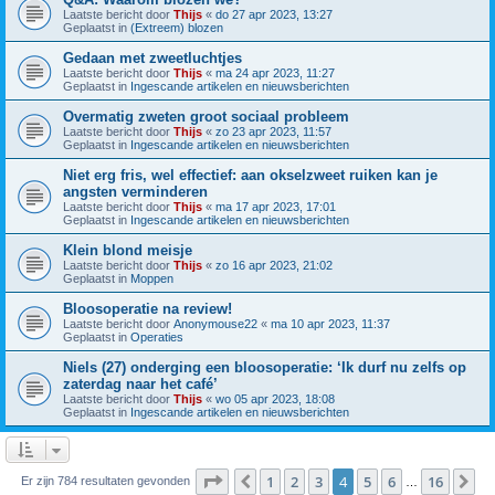
Laatste bericht door
Thijs
«
do 27 apr 2023, 13:27
Geplaatst in
(Extreem) blozen
Gedaan met zweetluchtjes
Laatste bericht door
Thijs
«
ma 24 apr 2023, 11:27
Geplaatst in
Ingescande artikelen en nieuwsberichten
Overmatig zweten groot sociaal probleem
Laatste bericht door
Thijs
«
zo 23 apr 2023, 11:57
Geplaatst in
Ingescande artikelen en nieuwsberichten
Niet erg fris, wel effectief: aan okselzweet ruiken kan je
angsten verminderen
Laatste bericht door
Thijs
«
ma 17 apr 2023, 17:01
Geplaatst in
Ingescande artikelen en nieuwsberichten
Klein blond meisje
Laatste bericht door
Thijs
«
zo 16 apr 2023, 21:02
Geplaatst in
Moppen
Bloosoperatie na review!
Laatste bericht door
Anonymouse22
«
ma 10 apr 2023, 11:37
Geplaatst in
Operaties
Niels (27) onderging een bloosoperatie: ‘Ik durf nu zelfs op
zaterdag naar het café’
Laatste bericht door
Thijs
«
wo 05 apr 2023, 18:08
Geplaatst in
Ingescande artikelen en nieuwsberichten
Pagina
4
van
16
1
2
3
4
5
6
16
Vorige
Vo
Er zijn 784 resultaten gevonden
…