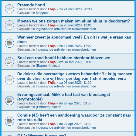
Pratende hond
Laatste bericht door
Thijs
«
zo 21 mei 2023, 20:33
Geplaatst in
Moppen
Moeten we ons zorgen maken om aluminium in deodorant?
Laatste bericht door
Thijs
«
za 20 mei 2023, 13:01
Geplaatst in
Ingescande artikelen en nieuwsberichten
Wanneer zweet je abnormaal veel? En dit is wat je eraan kan
doen
Laatste bericht door
Thijs
«
zo 14 mei 2023, 12:27
Geplaatst in
Ingescande artikelen en nieuwsberichten
Snel een rood hoofd hebben: hierdoor blozen we
Laatste bericht door
Thijs
«
wo 10 mei 2023, 10:46
Geplaatst in
(Extreem) blozen
De dokter die overmatige zweters behandelt: ‘Ik krijg mensen
over de vloer die vijf keer per dag van T-shirt moeten vera
Laatste bericht door
Thijs
«
za 06 mei 2023, 11:29
Geplaatst in
Ingescande artikelen en nieuwsberichten
Ervaringsverhaal: Mikkie had last van bloosangst
(erythrofobie)
Laatste bericht door
Thijs
«
do 27 apr 2023, 13:56
Geplaatst in
(Extreem) blozen
Connie (43) heeft een aandoening waardoor ze constant naar
rotte vis ruikt
Laatste bericht door
Thijs
«
do 27 apr 2023, 13:32
Geplaatst in
Ingescande artikelen en nieuwsberichten
Q&A: Waarom blozen we?