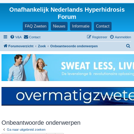
Onafhankelijk Nederlands Hyperhidrosis
Forum
FAQ Zweten
Nieuws
Informatie
Contact
V&A
Contact
Registreer
Aanmelden
Z
Forumoverzicht
Zoek
Onbeantwoorde onderwerpen
o
e
k
Onbeantwoorde onderwerpen
Ga naar uitgebreid zoeken