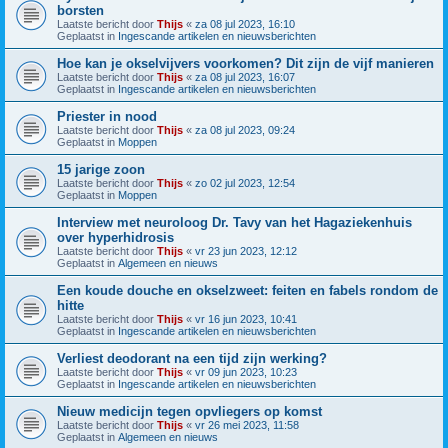
borsten
Laatste bericht door
Thijs
«
za 08 jul 2023, 16:10
Geplaatst in
Ingescande artikelen en nieuwsberichten
Hoe kan je okselvijvers voorkomen? Dit zijn de vijf manieren
Laatste bericht door
Thijs
«
za 08 jul 2023, 16:07
Geplaatst in
Ingescande artikelen en nieuwsberichten
Priester in nood
Laatste bericht door
Thijs
«
za 08 jul 2023, 09:24
Geplaatst in
Moppen
15 jarige zoon
Laatste bericht door
Thijs
«
zo 02 jul 2023, 12:54
Geplaatst in
Moppen
Interview met neuroloog Dr. Tavy van het Hagaziekenhuis
over hyperhidrosis
Laatste bericht door
Thijs
«
vr 23 jun 2023, 12:12
Geplaatst in
Algemeen en nieuws
Een koude douche en okselzweet: feiten en fabels rondom de
hitte
Laatste bericht door
Thijs
«
vr 16 jun 2023, 10:41
Geplaatst in
Ingescande artikelen en nieuwsberichten
Verliest deodorant na een tijd zijn werking?
Laatste bericht door
Thijs
«
vr 09 jun 2023, 10:23
Geplaatst in
Ingescande artikelen en nieuwsberichten
Nieuw medicijn tegen opvliegers op komst
Laatste bericht door
Thijs
«
vr 26 mei 2023, 11:58
Geplaatst in
Algemeen en nieuws