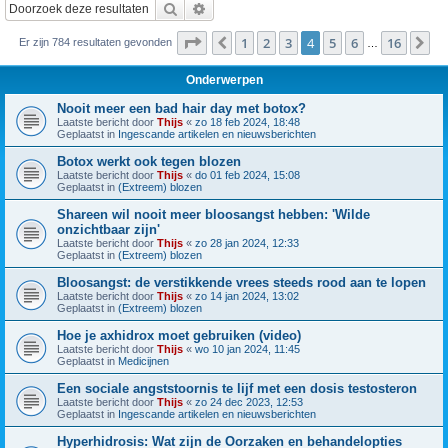
Zoek
Uitgebreid zoeken
Pagina
4
van
16
1
2
3
4
5
6
16
Vorige
Vo
Er zijn 784 resultaten gevonden
…
Onderwerpen
Nooit meer een bad hair day met botox?
Laatste bericht door
Thijs
«
zo 18 feb 2024, 18:48
Geplaatst in
Ingescande artikelen en nieuwsberichten
Botox werkt ook tegen blozen
Laatste bericht door
Thijs
«
do 01 feb 2024, 15:08
Geplaatst in
(Extreem) blozen
Shareen wil nooit meer bloosangst hebben: 'Wilde
onzichtbaar zijn'
Laatste bericht door
Thijs
«
zo 28 jan 2024, 12:33
Geplaatst in
(Extreem) blozen
Bloosangst: de verstikkende vrees steeds rood aan te lopen
Laatste bericht door
Thijs
«
zo 14 jan 2024, 13:02
Geplaatst in
(Extreem) blozen
Hoe je axhidrox moet gebruiken (video)
Laatste bericht door
Thijs
«
wo 10 jan 2024, 11:45
Geplaatst in
Medicijnen
Een sociale angststoornis te lijf met een dosis testosteron
Laatste bericht door
Thijs
«
zo 24 dec 2023, 12:53
Geplaatst in
Ingescande artikelen en nieuwsberichten
Hyperhidrosis: Wat zijn de Oorzaken en behandelopties