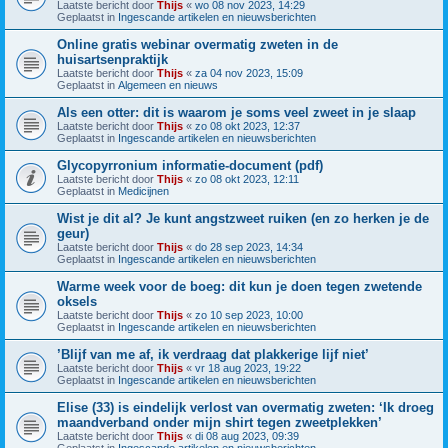
Laatste bericht door
Thijs
«
wo 08 nov 2023, 14:29
Geplaatst in
Ingescande artikelen en nieuwsberichten
Online gratis webinar overmatig zweten in de
huisartsenpraktijk
Laatste bericht door
Thijs
«
za 04 nov 2023, 15:09
Geplaatst in
Algemeen en nieuws
Als een otter: dit is waarom je soms veel zweet in je slaap
Laatste bericht door
Thijs
«
zo 08 okt 2023, 12:37
Geplaatst in
Ingescande artikelen en nieuwsberichten
Glycopyrronium informatie-document (pdf)
Laatste bericht door
Thijs
«
zo 08 okt 2023, 12:11
Geplaatst in
Medicijnen
Wist je dit al? Je kunt angstzweet ruiken (en zo herken je de
geur)
Laatste bericht door
Thijs
«
do 28 sep 2023, 14:34
Geplaatst in
Ingescande artikelen en nieuwsberichten
Warme week voor de boeg: dit kun je doen tegen zwetende
oksels
Laatste bericht door
Thijs
«
zo 10 sep 2023, 10:00
Geplaatst in
Ingescande artikelen en nieuwsberichten
’Blijf van me af, ik verdraag dat plakkerige lijf niet’
Laatste bericht door
Thijs
«
vr 18 aug 2023, 19:22
Geplaatst in
Ingescande artikelen en nieuwsberichten
Elise (33) is eindelijk verlost van overmatig zweten: ‘Ik droeg
maandverband onder mijn shirt tegen zweetplekken’
Laatste bericht door
Thijs
«
di 08 aug 2023, 09:39