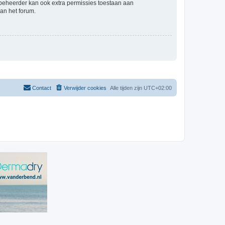
mbeheerder kan ook extra permissies toestaan aan
an het forum.
Contact
Verwijder cookies
Alle tijden zijn
UTC+02:00