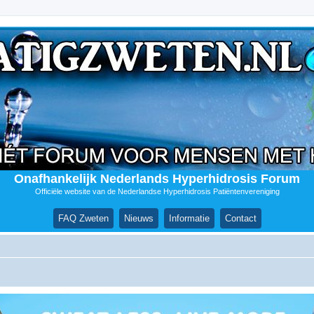
Onafhankelijk Nederlands Hyperhidrosis Forum
Officiële website van de Nederlandse Hyperhidrosis Patiëntenvereniging
FAQ Zweten
Nieuws
Informatie
Contact