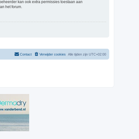
mbeheerder kan ook extra permissies toestaan aan
an het forum.
Contact
Verwijder cookies
Alle tijden zijn
UTC+02:00