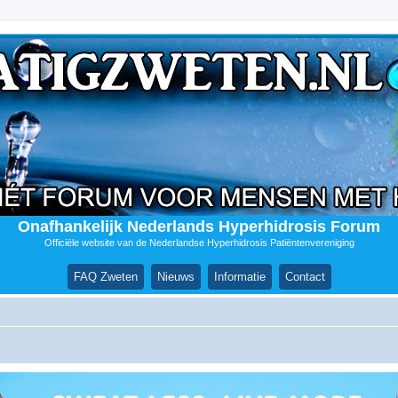
Onafhankelijk Nederlands Hyperhidrosis Forum
Officiële website van de Nederlandse Hyperhidrosis Patiëntenvereniging
FAQ Zweten
Nieuws
Informatie
Contact