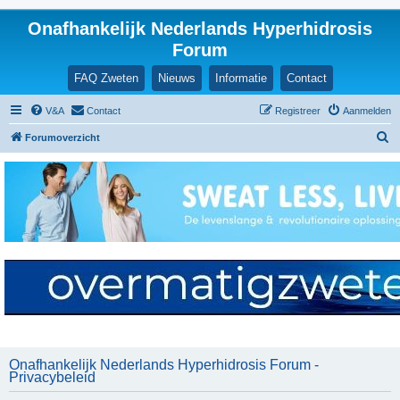
Onafhankelijk Nederlands Hyperhidrosis
Forum
FAQ Zweten
Nieuws
Informatie
Contact
V&A
Contact
Registreer
Aanmelden
Z
Forumoverzicht
o
e
k
Onafhankelijk Nederlands Hyperhidrosis Forum -
Privacybeleid