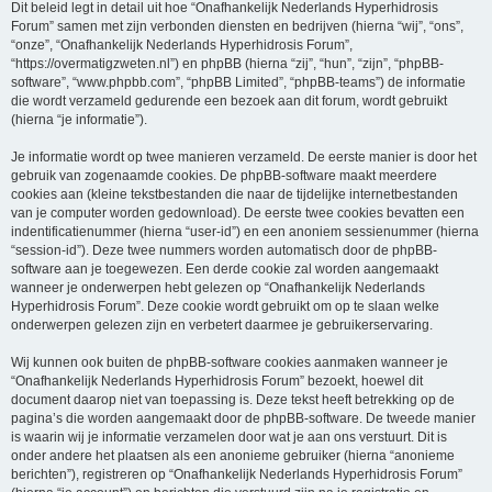
Dit beleid legt in detail uit hoe “Onafhankelijk Nederlands Hyperhidrosis
Forum” samen met zijn verbonden diensten en bedrijven (hierna “wij”, “ons”,
“onze”, “Onafhankelijk Nederlands Hyperhidrosis Forum”,
“https://overmatigzweten.nl”) en phpBB (hierna “zij”, “hun”, “zijn”, “phpBB-
software”, “www.phpbb.com”, “phpBB Limited”, “phpBB-teams”) de informatie
die wordt verzameld gedurende een bezoek aan dit forum, wordt gebruikt
(hierna “je informatie”).
Je informatie wordt op twee manieren verzameld. De eerste manier is door het
gebruik van zogenaamde cookies. De phpBB-software maakt meerdere
cookies aan (kleine tekstbestanden die naar de tijdelijke internetbestanden
van je computer worden gedownload). De eerste twee cookies bevatten een
indentificatienummer (hierna “user-id”) en een anoniem sessienummer (hierna
“session-id”). Deze twee nummers worden automatisch door de phpBB-
software aan je toegewezen. Een derde cookie zal worden aangemaakt
wanneer je onderwerpen hebt gelezen op “Onafhankelijk Nederlands
Hyperhidrosis Forum”. Deze cookie wordt gebruikt om op te slaan welke
onderwerpen gelezen zijn en verbetert daarmee je gebruikerservaring.
Wij kunnen ook buiten de phpBB-software cookies aanmaken wanneer je
“Onafhankelijk Nederlands Hyperhidrosis Forum” bezoekt, hoewel dit
document daarop niet van toepassing is. Deze tekst heeft betrekking op de
pagina’s die worden aangemaakt door de phpBB-software. De tweede manier
is waarin wij je informatie verzamelen door wat je aan ons verstuurt. Dit is
onder andere het plaatsen als een anonieme gebruiker (hierna “anonieme
berichten”), registreren op “Onafhankelijk Nederlands Hyperhidrosis Forum”