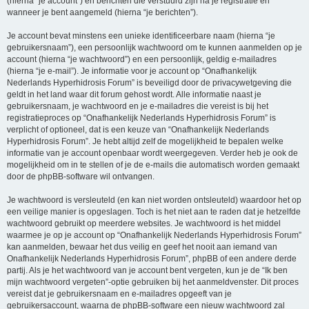
(hierna “je account”) en berichten die verstuurd zijn na je registratie en
wanneer je bent aangemeld (hierna “je berichten”).
Je account bevat minstens een unieke identificeerbare naam (hierna “je
gebruikersnaam”), een persoonlijk wachtwoord om te kunnen aanmelden op je
account (hierna “je wachtwoord”) en een persoonlijk, geldig e-mailadres
(hierna “je e-mail”). Je informatie voor je account op “Onafhankelijk
Nederlands Hyperhidrosis Forum” is beveiligd door de privacywetgeving die
geldt in het land waar dit forum gehost wordt. Alle informatie naast je
gebruikersnaam, je wachtwoord en je e-mailadres die vereist is bij het
registratieproces op “Onafhankelijk Nederlands Hyperhidrosis Forum” is
verplicht of optioneel, dat is een keuze van “Onafhankelijk Nederlands
Hyperhidrosis Forum”. Je hebt altijd zelf de mogelijkheid te bepalen welke
informatie van je account openbaar wordt weergegeven. Verder heb je ook de
mogelijkheid om in te stellen of je de e-mails die automatisch worden gemaakt
door de phpBB-software wil ontvangen.
Je wachtwoord is versleuteld (en kan niet worden ontsleuteld) waardoor het op
een veilige manier is opgeslagen. Toch is het niet aan te raden dat je hetzelfde
wachtwoord gebruikt op meerdere websites. Je wachtwoord is het middel
waarmee je op je account op “Onafhankelijk Nederlands Hyperhidrosis Forum”
kan aanmelden, bewaar het dus veilig en geef het nooit aan iemand van
Onafhankelijk Nederlands Hyperhidrosis Forum”, phpBB of een andere derde
partij. Als je het wachtwoord van je account bent vergeten, kun je de “Ik ben
mijn wachtwoord vergeten”-optie gebruiken bij het aanmeldvenster. Dit proces
vereist dat je gebruikersnaam en e-mailadres opgeeft van je
gebruikersaccount, waarna de phpBB-software een nieuw wachtwoord zal