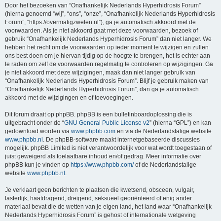
Door het bezoeken van “Onafhankelijk Nederlands Hyperhidrosis Forum”
(hierna genoemd “wij”, “ons”, “onze”, “Onafhankelijk Nederlands Hyperhidrosis
Forum”, “https://overmatigzweten.nl”), ga je automatisch akkoord met de
voorwaarden. Als je niet akkoord gaat met deze voorwaarden, bezoek of
gebruik “Onafhankelijk Nederlands Hyperhidrosis Forum” dan niet langer. We
hebben het recht om de voorwaarden op ieder moment te wijzigen en zullen
ons best doen om je hiervan tijdig op de hoogte te brengen, het is echter aan
te raden om zelf de voorwaarden regelmatig te controleren op wijzigingen. Ga
je niet akkoord met deze wijzigingen, maak dan niet langer gebruik van
“Onafhankelijk Nederlands Hyperhidrosis Forum”. Blijf je gebruik maken van
“Onafhankelijk Nederlands Hyperhidrosis Forum”, dan ga je automatisch
akkoord met de wijzigingen en of toevoegingen.
Dit forum draait op phpBB. phpBB is een bulletinboardoplossing die is
uitgebracht onder de “
GNU General Public License v2
” (hierna “GPL”) en kan
gedownload worden via
www.phpbb.com
en via de Nederlandstalige website
www.phpbb.nl
. De phpBB-software maakt internetgebaseerde discussies
mogelijk. phpBB Limited is niet verantwoordelijk voor wat wordt toegestaan of
juist geweigerd als toelaatbare inhoud en/of gedrag. Meer informatie over
phpBB kun je vinden op
https://www.phpbb.com/
of de Nederlandstalige
website
www.phpbb.nl
.
Je verklaart geen berichten te plaatsen die kwetsend, obsceen, vulgair,
lasterlijk, haatdragend, dreigend, seksueel georiënteerd of enig ander
materiaal bevat die de wetten van je eigen land, het land waar “Onafhankelijk
Nederlands Hyperhidrosis Forum” is gehost of internationale wetgeving