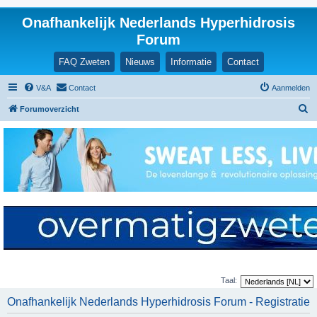
Onafhankelijk Nederlands Hyperhidrosis
Forum
FAQ Zweten
Nieuws
Informatie
Contact
V&A
Contact
Aanmelden
Z
Forumoverzicht
o
e
k
Taal:
Onafhankelijk Nederlands Hyperhidrosis Forum - Registratie