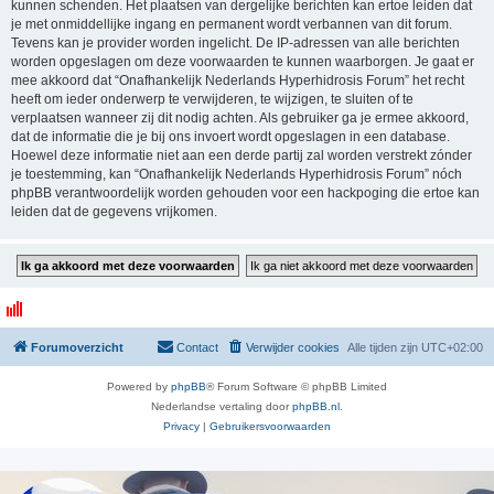
kunnen schenden. Het plaatsen van dergelijke berichten kan ertoe leiden dat
je met onmiddellijke ingang en permanent wordt verbannen van dit forum.
Tevens kan je provider worden ingelicht. De IP-adressen van alle berichten
worden opgeslagen om deze voorwaarden te kunnen waarborgen. Je gaat er
mee akkoord dat “Onafhankelijk Nederlands Hyperhidrosis Forum” het recht
heeft om ieder onderwerp te verwijderen, te wijzigen, te sluiten of te
verplaatsen wanneer zij dit nodig achten. Als gebruiker ga je ermee akkoord,
dat de informatie die je bij ons invoert wordt opgeslagen in een database.
Hoewel deze informatie niet aan een derde partij zal worden verstrekt zónder
je toestemming, kan “Onafhankelijk Nederlands Hyperhidrosis Forum” nóch
phpBB verantwoordelijk worden gehouden voor een hackpoging die ertoe kan
leiden dat de gegevens vrijkomen.
Forumoverzicht
Contact
Verwijder cookies
Alle tijden zijn
UTC+02:00
Powered by
phpBB
® Forum Software © phpBB Limited
Nederlandse vertaling door
phpBB.nl
.
Privacy
|
Gebruikersvoorwaarden