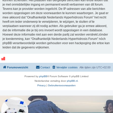
kunnen schenden. Het plaatsen van dergelijke berichten kan ertoe leiden dat
je met onmiddellijke ingang en permanent wordt verbannen van dit forum.
Tevens kan je provider worden ingelicht. De IP-adressen van alle berichten
worden opgeslagen om deze voorwaarden te kunnen waarborgen. Je gaat er
mee akkoord dat “Onafhankelijk Nederlands Hyperhidrosis Forum” het recht
heeft om ieder onderwerp te verwijderen, te wijzigen, te sluiten of te
verplaatsen wanneer zij dit nodig achten. Als gebruiker ga je ermee akkoord,
dat de informatie die je bij ons invoert wordt opgeslagen in een database.
Hoewel deze informatie niet aan een derde partij zal worden verstrekt zónder
je toestemming, kan “Onafhankelijk Nederlands Hyperhidrosis Forum” nóch
phpBB verantwoordelijk worden gehouden voor een hackpoging die ertoe kan
leiden dat de gegevens vrijkomen.
Forumoverzicht
Contact
Verwijder cookies
Alle tijden zijn
UTC+02:00
Powered by
phpBB
® Forum Software © phpBB Limited
Nederlandse vertaling door
phpBB.nl
.
Privacy
|
Gebruikersvoorwaarden