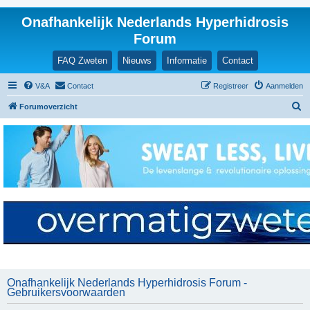
Onafhankelijk Nederlands Hyperhidrosis
Forum
FAQ Zweten
Nieuws
Informatie
Contact
V&A
Contact
Registreer
Aanmelden
Z
Forumoverzicht
o
e
k
Onafhankelijk Nederlands Hyperhidrosis Forum -
Gebruikersvoorwaarden