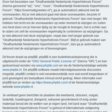
Door het bezoeken van “Onafhankelijk Nederlands Hyperhidrosis Forum”
(hierna genoemd “wij”, “ons”, “onze”, “Onafhankelijk Nederlands Hyperhidrosis
Forum”, “https://overmatigzweten.nl”), ga je automatisch akkoord met de
voorwaarden. Als je niet akkoord gaat met deze voorwaarden, bezoek of
gebruik “Onafhankelijk Nederlands Hyperhidrosis Forum” dan niet langer. We
hebben het recht om de voorwaarden op ieder moment te wijzigen en zullen
ons best doen om je hiervan tijdig op de hoogte te brengen, het is echter aan
te raden om zelf de voorwaarden regelmatig te controleren op wijzigingen. Ga
je niet akkoord met deze wijzigingen, maak dan niet langer gebruik van
“Onafhankelijk Nederlands Hyperhidrosis Forum”. Blijf je gebruik maken van
“Onafhankelijk Nederlands Hyperhidrosis Forum”, dan ga je automatisch
akkoord met de wijzigingen en of toevoegingen.
Dit forum draait op phpBB. phpBB is een bulletinboardoplossing die is
uitgebracht onder de “
GNU General Public License v2
” (hierna “GPL”) en kan
gedownload worden via
www.phpbb.com
en via de Nederlandstalige website
www.phpbb.nl
. De phpBB-software maakt internetgebaseerde discussies
mogelijk. phpBB Limited is niet verantwoordelijk voor wat wordt toegestaan of
juist geweigerd als toelaatbare inhoud en/of gedrag. Meer informatie over
phpBB kun je vinden op
https://www.phpbb.com/
of de Nederlandstalige
website
www.phpbb.nl
.
Je verklaart geen berichten te plaatsen die kwetsend, obsceen, vulgair,
lasterlijk, haatdragend, dreigend, seksueel georiënteerd of enig ander
materiaal bevat die de wetten van je eigen land, het land waar “Onafhankelijk
Nederlands Hyperhidrosis Forum” is gehost of internationale wetgeving