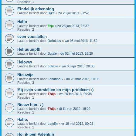
Reacties:
1
Eindelijk erkenning
Laatste bericht door
Bijke
«
zo 28 jul 2013, 21:52
Hallo
Laatste bericht door
Erje
«
zo 23 jun 2013, 16:37
Reacties:
2
even voostellen
Laatste bericht door
Delicious
«
wo 08 mei 2013, 11:52
Helluuuup!!!!
Laatste bericht door
Butsie
«
do 02 mei 2013, 16:29
Heloww
Laatste bericht door
Juliaxo
«
wo 03 apr 2013, 20:00
Nieuwtje
Laatste bericht door
JohannaS
«
do 28 mar 2013, 10:03
Reacties:
3
Mij even voorstellen en mijn probleem :)
Laatste bericht door
Thijs
«
wo 20 feb 2013, 09:38
Reacties:
1
Nieuw hier! :-)
Laatste bericht door
Thijs
«
di 11 sep 2012, 18:22
Reacties:
1
Hallo,
Laatste bericht door
catelijn
«
vr 18 mei 2012, 00:02
Reacties:
1
Hoi ik ben Valentijn