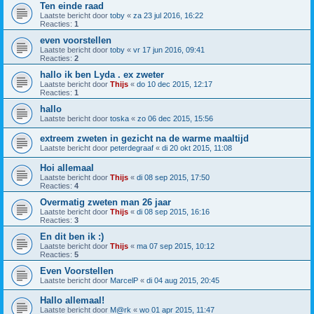
Ten einde raad
Laatste bericht door
toby
«
za 23 jul 2016, 16:22
Reacties:
1
even voorstellen
Laatste bericht door
toby
«
vr 17 jun 2016, 09:41
Reacties:
2
hallo ik ben Lyda . ex zweter
Laatste bericht door
Thijs
«
do 10 dec 2015, 12:17
Reacties:
1
hallo
Laatste bericht door
toska
«
zo 06 dec 2015, 15:56
extreem zweten in gezicht na de warme maaltijd
Laatste bericht door
peterdegraaf
«
di 20 okt 2015, 11:08
Hoi allemaal
Laatste bericht door
Thijs
«
di 08 sep 2015, 17:50
Reacties:
4
Overmatig zweten man 26 jaar
Laatste bericht door
Thijs
«
di 08 sep 2015, 16:16
Reacties:
3
En dit ben ik :)
Laatste bericht door
Thijs
«
ma 07 sep 2015, 10:12
Reacties:
5
Even Voorstellen
Laatste bericht door
MarcelP
«
di 04 aug 2015, 20:45
Hallo allemaal!
Laatste bericht door
M@rk
«
wo 01 apr 2015, 11:47