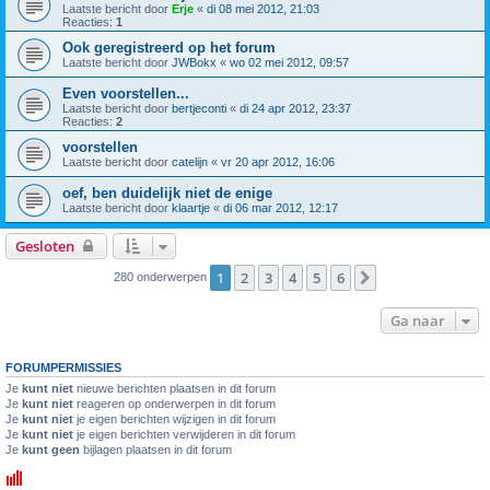
Laatste bericht door
Erje
«
di 08 mei 2012, 21:03
Reacties:
1
Ook geregistreerd op het forum
Laatste bericht door
JWBokx
«
wo 02 mei 2012, 09:57
Even voorstellen...
Laatste bericht door
bertjeconti
«
di 24 apr 2012, 23:37
Reacties:
2
voorstellen
Laatste bericht door
catelijn
«
vr 20 apr 2012, 16:06
oef, ben duidelijk niet de enige
Laatste bericht door
klaartje
«
di 06 mar 2012, 12:17
Gesloten
1
2
3
4
5
6
Volgende
280 onderwerpen
Ga naar
FORUMPERMISSIES
Je
kunt niet
nieuwe berichten plaatsen in dit forum
Je
kunt niet
reageren op onderwerpen in dit forum
Je
kunt niet
je eigen berichten wijzigen in dit forum
Je
kunt niet
je eigen berichten verwijderen in dit forum
Je
kunt geen
bijlagen plaatsen in dit forum