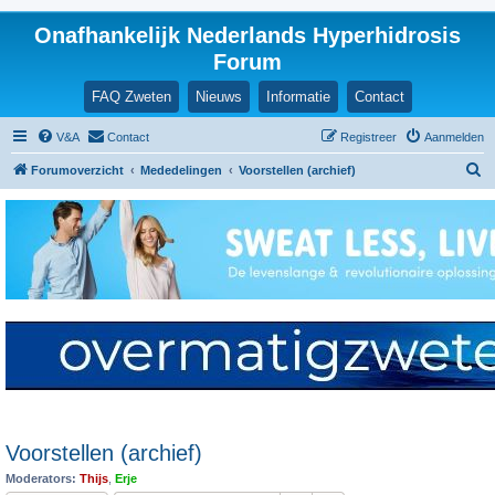
Onafhankelijk Nederlands Hyperhidrosis
Forum
FAQ Zweten
Nieuws
Informatie
Contact
V&A
Contact
Registreer
Aanmelden
Z
Forumoverzicht
Mededelingen
Voorstellen (archief)
o
e
k
Voorstellen (archief)
Moderators:
Thijs
,
Erje