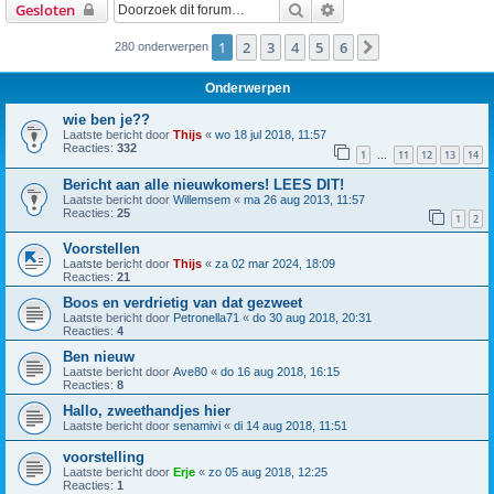
Zoek
Uitgebreid zoeken
Gesloten
1
2
3
4
5
6
Volgende
280 onderwerpen
Onderwerpen
wie ben je??
Laatste bericht door
Thijs
«
wo 18 jul 2018, 11:57
Reacties:
332
1
11
12
13
14
…
Bericht aan alle nieuwkomers! LEES DIT!
Laatste bericht door
Willemsem
«
ma 26 aug 2013, 11:57
Reacties:
25
1
2
Voorstellen
Laatste bericht door
Thijs
«
za 02 mar 2024, 18:09
Reacties:
21
Boos en verdrietig van dat gezweet
Laatste bericht door
Petronella71
«
do 30 aug 2018, 20:31
Reacties:
4
Ben nieuw
Laatste bericht door
Ave80
«
do 16 aug 2018, 16:15
Reacties:
8
Hallo, zweethandjes hier
Laatste bericht door
senamivi
«
di 14 aug 2018, 11:51
voorstelling
Laatste bericht door
Erje
«
zo 05 aug 2018, 12:25
Reacties:
1