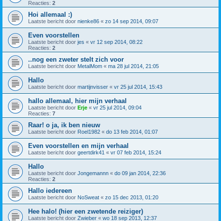
Reacties:
2
Hoi allemaal :)
Laatste bericht door
nienke86
«
zo 14 sep 2014, 09:07
Even voorstellen
Laatste bericht door
jes
«
vr 12 sep 2014, 08:22
Reacties:
2
..nog een zweter stelt zich voor
Laatste bericht door
MetalMom
«
ma 28 jul 2014, 21:05
Hallo
Laatste bericht door
martijnvisser
«
vr 25 jul 2014, 15:43
hallo allemaal, hier mijn verhaal
Laatste bericht door
Erje
«
vr 25 jul 2014, 09:04
Reacties:
7
Raar! o ja, ik ben nieuw
Laatste bericht door
Roel1982
«
do 13 feb 2014, 01:07
Even voorstellen en mijn verhaal
Laatste bericht door
geertdirk41
«
vr 07 feb 2014, 15:24
Hallo
Laatste bericht door
Jongemannn
«
do 09 jan 2014, 22:36
Reacties:
2
Hallo iedereen
Laatste bericht door
NoSweat
«
zo 15 dec 2013, 01:20
Hee halo! (hier een zwetende reiziger)
Laatste bericht door
Zwieber
«
wo 18 sep 2013, 12:37