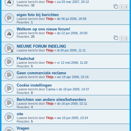
Laatste bericht door
Thijs
«
za 03 mar 2007, 20:12
Reacties:
32
1
2
eigen foto bij berichten
Laatste bericht door
Thijs
«
do 06 jul 2006, 18:58
Reacties:
1
Welkom op ons nieuw forum!
Laatste bericht door
Thijs
«
do 22 jun 2006, 20:00
Reacties:
25
1
2
NIEUWE FORUM INDELING
Laatste bericht door
Thijs
«
di 20 jun 2006, 11:11
Flashchat
Laatste bericht door
Thijs
«
vr 12 mei 2006, 11:28
Reacties:
5
Geen commerciele reclame
Laatste bericht door
Thijs
«
wo 19 apr 2006, 22:16
Cookie instellingen
Laatste bericht door
Carina
«
do 16 jun 2005, 14:37
Reacties:
8
Berichten van andere sites/beheerders
Laatste bericht door
Thijs
«
do 16 jun 2005, 02:11
Reacties:
4
site
Laatste bericht door
Thijs
«
wo 15 jun 2005, 23:24
Reacties:
5
Vragen