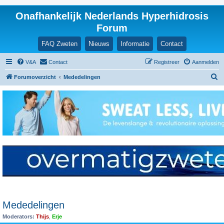
Onafhankelijk Nederlands Hyperhidrosis
Forum
FAQ Zweten
Nieuws
Informatie
Contact
V&A
Contact
Registreer
Aanmelden
Z
Forumoverzicht
Mededelingen
o
e
k
Mededelingen
Moderators:
Thijs
,
Erje