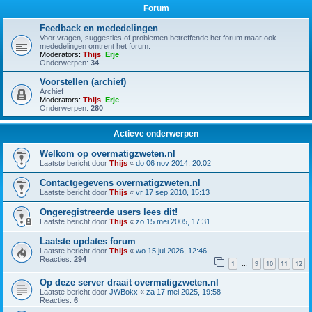
Forum
Feedback en mededelingen
Voor vragen, suggesties of problemen betreffende het forum maar ook
mededelingen omtrent het forum.
Moderators:
Thijs
,
Erje
Onderwerpen:
34
Voorstellen (archief)
Archief
Moderators:
Thijs
,
Erje
Onderwerpen:
280
Actieve onderwerpen
Welkom op overmatigzweten.nl
Laatste bericht door
Thijs
«
do 06 nov 2014, 20:02
Contactgegevens overmatigzweten.nl
Laatste bericht door
Thijs
«
vr 17 sep 2010, 15:13
Ongeregistreerde users lees dit!
Laatste bericht door
Thijs
«
zo 15 mei 2005, 17:31
Laatste updates forum
Laatste bericht door
Thijs
«
wo 15 jul 2026, 12:46
Reacties:
294
1
9
10
11
12
…
Op deze server draait overmatigzweten.nl
Laatste bericht door
JWBokx
«
za 17 mei 2025, 19:58
Reacties:
6