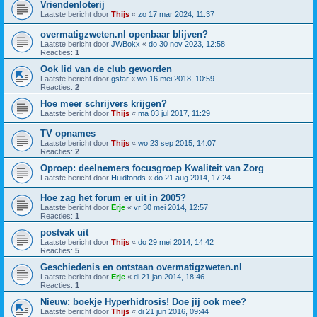
Vriendenloterij
Laatste bericht door
Thijs
«
zo 17 mar 2024, 11:37
overmatigzweten.nl openbaar blijven?
Laatste bericht door
JWBokx
«
do 30 nov 2023, 12:58
Reacties:
1
Ook lid van de club geworden
Laatste bericht door
gstar
«
wo 16 mei 2018, 10:59
Reacties:
2
Hoe meer schrijvers krijgen?
Laatste bericht door
Thijs
«
ma 03 jul 2017, 11:29
TV opnames
Laatste bericht door
Thijs
«
wo 23 sep 2015, 14:07
Reacties:
2
Oproep: deelnemers focusgroep Kwaliteit van Zorg
Laatste bericht door
Huidfonds
«
do 21 aug 2014, 17:24
Hoe zag het forum er uit in 2005?
Laatste bericht door
Erje
«
vr 30 mei 2014, 12:57
Reacties:
1
postvak uit
Laatste bericht door
Thijs
«
do 29 mei 2014, 14:42
Reacties:
5
Geschiedenis en ontstaan overmatigzweten.nl
Laatste bericht door
Erje
«
di 21 jan 2014, 18:46
Reacties:
1
Nieuw: boekje Hyperhidrosis! Doe jij ook mee?
Laatste bericht door
Thijs
«
di 21 jun 2016, 09:44