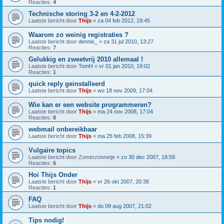
Reacties:
4
Technische storing 3-2 en 4-2-2012
Laatste bericht door
Thijs
«
za 04 feb 2012, 19:45
Waarom zo weinig registraties ?
Laatste bericht door
dennis_
«
za 31 jul 2010, 13:27
Reacties:
7
Gelukkig en zweetvrij 2010 allemaal !
Laatste bericht door
TomH
«
vr 01 jan 2010, 19:02
Reacties:
1
quick reply geinstalleerd
Laatste bericht door
Thijs
«
wo 18 nov 2009, 17:04
Wie kan er een website programmeren?
Laatste bericht door
Thijs
«
ma 24 nov 2008, 17:04
Reacties:
8
webmail onbereikbaar
Laatste bericht door
Thijs
«
ma 25 feb 2008, 15:39
Vulgaire topics
Laatste bericht door
Zomerzonnetje
«
zo 30 dec 2007, 18:59
Reacties:
6
Hoi Thijs Onder
Laatste bericht door
Thijs
«
vr 26 okt 2007, 20:38
Reacties:
1
FAQ
Laatste bericht door
Thijs
«
do 09 aug 2007, 21:02
Tips nodig!