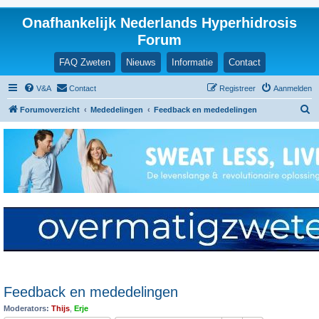
Onafhankelijk Nederlands Hyperhidrosis
Forum
FAQ Zweten
Nieuws
Informatie
Contact
V&A
Contact
Registreer
Aanmelden
Z
Forumoverzicht
Mededelingen
Feedback en mededelingen
o
e
k
Feedback en mededelingen
Moderators:
Thijs
,
Erje