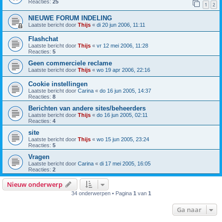
Reacties:
25
1
2
NIEUWE FORUM INDELING
Laatste bericht door
Thijs
«
di 20 jun 2006, 11:11
Flashchat
Laatste bericht door
Thijs
«
vr 12 mei 2006, 11:28
Reacties:
5
Geen commerciele reclame
Laatste bericht door
Thijs
«
wo 19 apr 2006, 22:16
Cookie instellingen
Laatste bericht door
Carina
«
do 16 jun 2005, 14:37
Reacties:
8
Berichten van andere sites/beheerders
Laatste bericht door
Thijs
«
do 16 jun 2005, 02:11
Reacties:
4
site
Laatste bericht door
Thijs
«
wo 15 jun 2005, 23:24
Reacties:
5
Vragen
Laatste bericht door
Carina
«
di 17 mei 2005, 16:05
Reacties:
2
Nieuw onderwerp
34 onderwerpen • Pagina
1
van
1
Ga naar