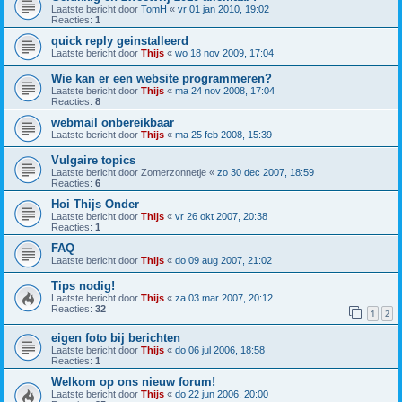
Laatste bericht door
TomH
«
vr 01 jan 2010, 19:02
Reacties:
1
quick reply geinstalleerd
Laatste bericht door
Thijs
«
wo 18 nov 2009, 17:04
Wie kan er een website programmeren?
Laatste bericht door
Thijs
«
ma 24 nov 2008, 17:04
Reacties:
8
webmail onbereikbaar
Laatste bericht door
Thijs
«
ma 25 feb 2008, 15:39
Vulgaire topics
Laatste bericht door
Zomerzonnetje
«
zo 30 dec 2007, 18:59
Reacties:
6
Hoi Thijs Onder
Laatste bericht door
Thijs
«
vr 26 okt 2007, 20:38
Reacties:
1
FAQ
Laatste bericht door
Thijs
«
do 09 aug 2007, 21:02
Tips nodig!
Laatste bericht door
Thijs
«
za 03 mar 2007, 20:12
Reacties:
32
1
2
eigen foto bij berichten
Laatste bericht door
Thijs
«
do 06 jul 2006, 18:58
Reacties:
1
Welkom op ons nieuw forum!
Laatste bericht door
Thijs
«
do 22 jun 2006, 20:00