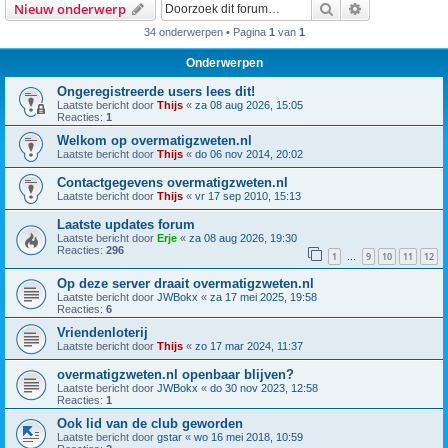
Zoek
Uitgebreid z
Nieuw onderwerp
34 onderwerpen • Pagina
1
van
1
Onderwerpen
Ongeregistreerde users lees dit!
Laatste bericht door
Thijs
«
za 08 aug 2026, 15:05
Reacties:
1
Welkom op overmatigzweten.nl
Laatste bericht door
Thijs
«
do 06 nov 2014, 20:02
Contactgegevens overmatigzweten.nl
Laatste bericht door
Thijs
«
vr 17 sep 2010, 15:13
Laatste updates forum
Laatste bericht door
Erje
«
za 08 aug 2026, 19:30
Reacties:
296
1
9
10
11
12
…
Op deze server draait overmatigzweten.nl
Laatste bericht door
JWBokx
«
za 17 mei 2025, 19:58
Reacties:
6
Vriendenloterij
Laatste bericht door
Thijs
«
zo 17 mar 2024, 11:37
overmatigzweten.nl openbaar blijven?
Laatste bericht door
JWBokx
«
do 30 nov 2023, 12:58
Reacties:
1
Ook lid van de club geworden
Laatste bericht door
gstar
«
wo 16 mei 2018, 10:59