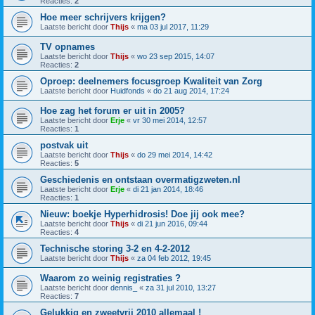
Reacties:
2
Hoe meer schrijvers krijgen?
Laatste bericht door
Thijs
«
ma 03 jul 2017, 11:29
TV opnames
Laatste bericht door
Thijs
«
wo 23 sep 2015, 14:07
Reacties:
2
Oproep: deelnemers focusgroep Kwaliteit van Zorg
Laatste bericht door
Huidfonds
«
do 21 aug 2014, 17:24
Hoe zag het forum er uit in 2005?
Laatste bericht door
Erje
«
vr 30 mei 2014, 12:57
Reacties:
1
postvak uit
Laatste bericht door
Thijs
«
do 29 mei 2014, 14:42
Reacties:
5
Geschiedenis en ontstaan overmatigzweten.nl
Laatste bericht door
Erje
«
di 21 jan 2014, 18:46
Reacties:
1
Nieuw: boekje Hyperhidrosis! Doe jij ook mee?
Laatste bericht door
Thijs
«
di 21 jun 2016, 09:44
Reacties:
4
Technische storing 3-2 en 4-2-2012
Laatste bericht door
Thijs
«
za 04 feb 2012, 19:45
Waarom zo weinig registraties ?
Laatste bericht door
dennis_
«
za 31 jul 2010, 13:27
Reacties:
7
Gelukkig en zweetvrij 2010 allemaal !