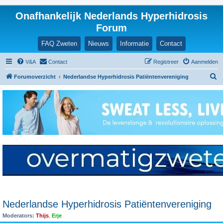
Onafhankelijk Nederlands Hyperhidrosis
Forum
FAQ Zweten
Nieuws
Informatie
Contact
V&A
Contact
Registreer
Aanmelden
Z
Forumoverzicht
Nederlandse Hyperhidrosis Patiëntenvereniging
o
e
k
Nederlandse Hyperhidrosis Patiëntenvereniging
Moderators:
Thijs
,
Erje