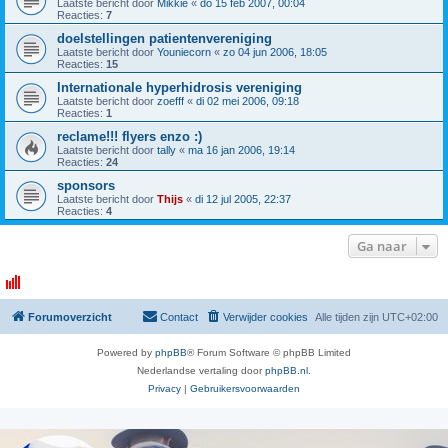
Laatste bericht door
Mikkie
«
do 15 feb 2007, 00:04
Reacties:
7
doelstellingen patientenvereniging
Laatste bericht door
Youniecorn
«
zo 04 jun 2006, 18:05
Reacties:
15
Internationale hyperhidrosis vereniging
Laatste bericht door
zoefff
«
di 02 mei 2006, 09:18
Reacties:
1
reclame!!! flyers enzo :)
Laatste bericht door
tally
«
ma 16 jan 2006, 19:14
Reacties:
24
sponsors
Laatste bericht door
Thijs
«
di 12 jul 2005, 22:37
Reacties:
4
Ga naar
Forumoverzicht
Contact
Verwijder cookies
Alle tijden zijn
UTC+02:00
Powered by
phpBB
® Forum Software © phpBB Limited
Nederlandse vertaling door
phpBB.nl
.
Privacy
|
Gebruikersvoorwaarden