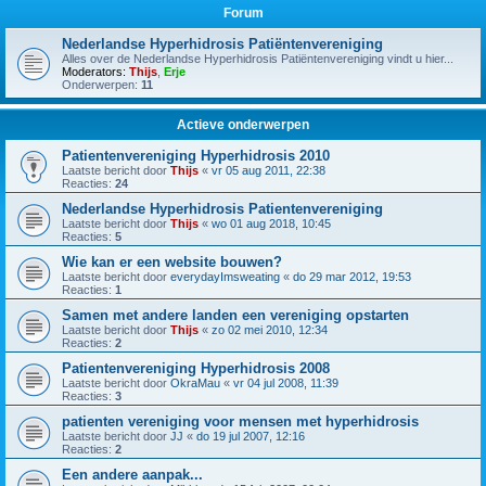
Forum
Nederlandse Hyperhidrosis Patiëntenvereniging
Alles over de Nederlandse Hyperhidrosis Patiëntenvereniging vindt u hier...
Moderators:
Thijs
,
Erje
Onderwerpen:
11
Actieve onderwerpen
Patientenvereniging Hyperhidrosis 2010
Laatste bericht door
Thijs
«
vr 05 aug 2011, 22:38
Reacties:
24
Nederlandse Hyperhidrosis Patientenvereniging
Laatste bericht door
Thijs
«
wo 01 aug 2018, 10:45
Reacties:
5
Wie kan er een website bouwen?
Laatste bericht door
everydayImsweating
«
do 29 mar 2012, 19:53
Reacties:
1
Samen met andere landen een vereniging opstarten
Laatste bericht door
Thijs
«
zo 02 mei 2010, 12:34
Reacties:
2
Patientenvereniging Hyperhidrosis 2008
Laatste bericht door
OkraMau
«
vr 04 jul 2008, 11:39
Reacties:
3
patienten vereniging voor mensen met hyperhidrosis
Laatste bericht door
JJ
«
do 19 jul 2007, 12:16
Reacties:
2
Een andere aanpak...