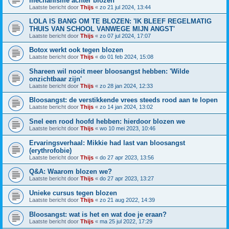
mechanisme achter blozen
Laatste bericht door
Thijs
«
zo 21 jul 2024, 13:44
LOLA IS BANG OM TE BLOZEN: 'IK BLEEF REGELMATIG
THUIS VAN SCHOOL VANWEGE MIJN ANGST'
Laatste bericht door
Thijs
«
zo 07 jul 2024, 17:07
Botox werkt ook tegen blozen
Laatste bericht door
Thijs
«
do 01 feb 2024, 15:08
Shareen wil nooit meer bloosangst hebben: 'Wilde
onzichtbaar zijn'
Laatste bericht door
Thijs
«
zo 28 jan 2024, 12:33
Bloosangst: de verstikkende vrees steeds rood aan te lopen
Laatste bericht door
Thijs
«
zo 14 jan 2024, 13:02
Snel een rood hoofd hebben: hierdoor blozen we
Laatste bericht door
Thijs
«
wo 10 mei 2023, 10:46
Ervaringsverhaal: Mikkie had last van bloosangst
(erythrofobie)
Laatste bericht door
Thijs
«
do 27 apr 2023, 13:56
Q&A: Waarom blozen we?
Laatste bericht door
Thijs
«
do 27 apr 2023, 13:27
Unieke cursus tegen blozen
Laatste bericht door
Thijs
«
zo 21 aug 2022, 14:39
Bloosangst: wat is het en wat doe je eraan?
Laatste bericht door
Thijs
«
ma 25 jul 2022, 17:29