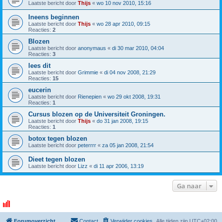
Laatste bericht door
Thijs
«
wo 10 nov 2010, 15:16
Ineens beginnen
Laatste bericht door
Thijs
«
wo 28 apr 2010, 09:15
Reacties:
2
Blozen
Laatste bericht door
anonymaus
«
di 30 mar 2010, 04:04
Reacties:
3
lees dit
Laatste bericht door
Grimmie
«
di 04 nov 2008, 21:29
Reacties:
15
eucerin
Laatste bericht door
Rienepien
«
wo 29 okt 2008, 19:31
Reacties:
1
Cursus blozen op de Universiteit Groningen.
Laatste bericht door
Thijs
«
do 31 jan 2008, 19:15
Reacties:
1
botox tegen blozen
Laatste bericht door
peterrrr
«
za 05 jan 2008, 21:54
Dieet tegen blozen
Laatste bericht door
Lizz
«
di 11 apr 2006, 13:19
Ga naar
Forumoverzicht
Contact
Verwijder cookies
Alle tijden zijn
UTC+02:00