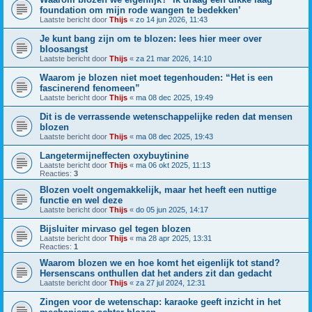
foundation om mijn rode wangen te bedekken’
Laatste bericht door
Thijs
«
zo 14 jun 2026, 11:43
Je kunt bang zijn om te blozen: lees hier meer over
bloosangst
Laatste bericht door
Thijs
«
za 21 mar 2026, 14:10
Waarom je blozen niet moet tegenhouden: “Het is een
fascinerend fenomeen”
Laatste bericht door
Thijs
«
ma 08 dec 2025, 19:49
Dit is de verrassende wetenschappelijke reden dat mensen
blozen
Laatste bericht door
Thijs
«
ma 08 dec 2025, 19:43
Langetermijneffecten oxybuytinine
Laatste bericht door
Thijs
«
ma 06 okt 2025, 11:13
Reacties:
3
Blozen voelt ongemakkelijk, maar het heeft een nuttige
functie en wel deze
Laatste bericht door
Thijs
«
do 05 jun 2025, 14:17
Bijsluiter mirvaso gel tegen blozen
Laatste bericht door
Thijs
«
ma 28 apr 2025, 13:31
Reacties:
1
Waarom blozen we en hoe komt het eigenlijk tot stand?
Hersenscans onthullen dat het anders zit dan gedacht
Laatste bericht door
Thijs
«
za 27 jul 2024, 12:31
Zingen voor de wetenschap: karaoke geeft inzicht in het