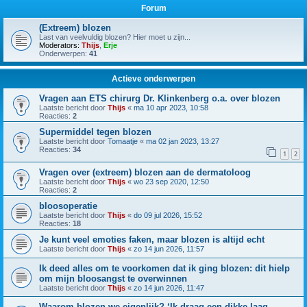
Forum
(Extreem) blozen
Last van veelvuldig blozen? Hier moet u zijn...
Moderators:
Thijs
,
Erje
Onderwerpen:
41
Actieve onderwerpen
Vragen aan ETS chirurg Dr. Klinkenberg o.a. over blozen
Laatste bericht door
Thijs
«
ma 10 apr 2023, 10:58
Reacties:
2
Supermiddel tegen blozen
Laatste bericht door
Tomaatje
«
ma 02 jan 2023, 13:27
Reacties:
34
1
2
Vragen over (extreem) blozen aan de dermatoloog
Laatste bericht door
Thijs
«
wo 23 sep 2020, 12:50
Reacties:
2
bloosoperatie
Laatste bericht door
Thijs
«
do 09 jul 2026, 15:52
Reacties:
18
Je kunt veel emoties faken, maar blozen is altijd echt
Laatste bericht door
Thijs
«
zo 14 jun 2026, 11:57
Ik deed alles om te voorkomen dat ik ging blozen: dit hielp
om mijn bloosangst te overwinnen
Laatste bericht door
Thijs
«
zo 14 jun 2026, 11:47
Waarom blozen we eigenlijk? ‘Ik draag een dikke laag