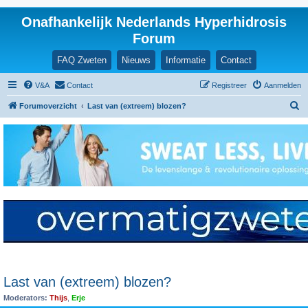
Onafhankelijk Nederlands Hyperhidrosis
Forum
FAQ Zweten
Nieuws
Informatie
Contact
V&A
Contact
Registreer
Aanmelden
Z
Forumoverzicht
Last van (extreem) blozen?
o
e
k
Last van (extreem) blozen?
Moderators:
Thijs
,
Erje