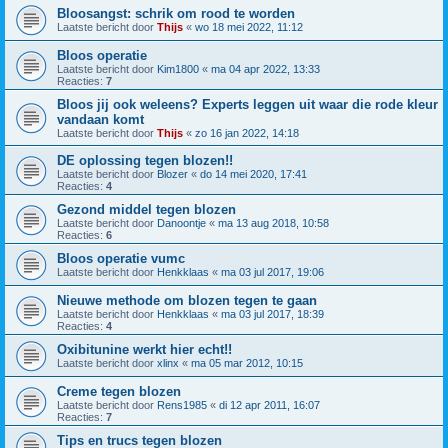
Bloosangst: schrik om rood te worden
Laatste bericht door
Thijs
«
wo 18 mei 2022, 11:12
Bloos operatie
Laatste bericht door
Kim1800
«
ma 04 apr 2022, 13:33
Reacties:
7
Bloos jij ook weleens? Experts leggen uit waar die rode kleur
vandaan komt
Laatste bericht door
Thijs
«
zo 16 jan 2022, 14:18
DE oplossing tegen blozen!!
Laatste bericht door
Blozer
«
do 14 mei 2020, 17:41
Reacties:
4
Gezond middel tegen blozen
Laatste bericht door
Danoontje
«
ma 13 aug 2018, 10:58
Reacties:
6
Bloos operatie vumc
Laatste bericht door
Henkklaas
«
ma 03 jul 2017, 19:06
Nieuwe methode om blozen tegen te gaan
Laatste bericht door
Henkklaas
«
ma 03 jul 2017, 18:39
Reacties:
4
Oxibitunine werkt hier echt!!
Laatste bericht door
xlinx
«
ma 05 mar 2012, 10:15
Creme tegen blozen
Laatste bericht door
Rens1985
«
di 12 apr 2011, 16:07
Reacties:
7
Tips en trucs tegen blozen