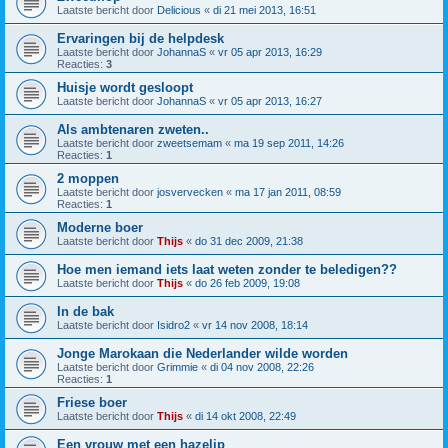
Laatste bericht door
Delicious
«
di 21 mei 2013, 16:51
Ervaringen bij de helpdesk
Laatste bericht door
JohannaS
«
vr 05 apr 2013, 16:29
Reacties:
3
Huisje wordt gesloopt
Laatste bericht door
JohannaS
«
vr 05 apr 2013, 16:27
Als ambtenaren zweten..
Laatste bericht door
zweetsemam
«
ma 19 sep 2011, 14:26
Reacties:
1
2 moppen
Laatste bericht door
josvervecken
«
ma 17 jan 2011, 08:59
Reacties:
1
Moderne boer
Laatste bericht door
Thijs
«
do 31 dec 2009, 21:38
Hoe men iemand iets laat weten zonder te beledigen??
Laatste bericht door
Thijs
«
do 26 feb 2009, 19:08
In de bak
Laatste bericht door
Isidro2
«
vr 14 nov 2008, 18:14
Jonge Marokaan die Nederlander wilde worden
Laatste bericht door
Grimmie
«
di 04 nov 2008, 22:26
Reacties:
1
Friese boer
Laatste bericht door
Thijs
«
di 14 okt 2008, 22:49
Een vrouw met een hazelip