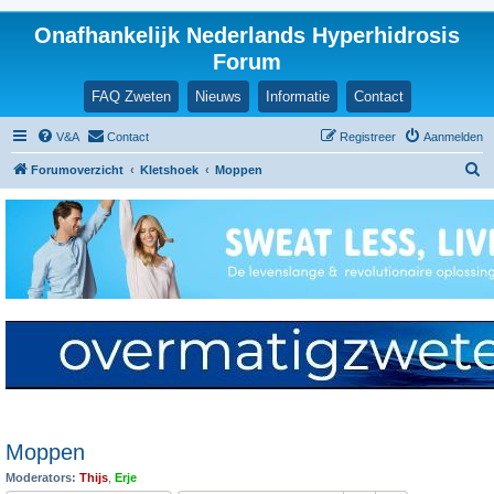
Onafhankelijk Nederlands Hyperhidrosis
Forum
FAQ Zweten
Nieuws
Informatie
Contact
V&A
Contact
Registreer
Aanmelden
Z
Forumoverzicht
Kletshoek
Moppen
o
e
k
Moppen
Moderators:
Thijs
,
Erje