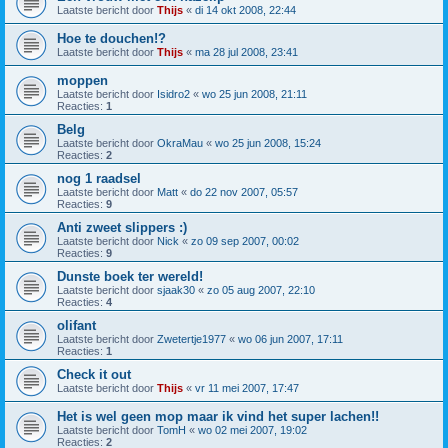
Laatste bericht door
Thijs
«
di 14 okt 2008, 22:44
Hoe te douchen!?
Laatste bericht door
Thijs
«
ma 28 jul 2008, 23:41
moppen
Laatste bericht door
Isidro2
«
wo 25 jun 2008, 21:11
Reacties:
1
Belg
Laatste bericht door
OkraMau
«
wo 25 jun 2008, 15:24
Reacties:
2
nog 1 raadsel
Laatste bericht door
Matt
«
do 22 nov 2007, 05:57
Reacties:
9
Anti zweet slippers :)
Laatste bericht door
Nick
«
zo 09 sep 2007, 00:02
Reacties:
9
Dunste boek ter wereld!
Laatste bericht door
sjaak30
«
zo 05 aug 2007, 22:10
Reacties:
4
olifant
Laatste bericht door
Zwetertje1977
«
wo 06 jun 2007, 17:11
Reacties:
1
Check it out
Laatste bericht door
Thijs
«
vr 11 mei 2007, 17:47
Het is wel geen mop maar ik vind het super lachen!!
Laatste bericht door
TomH
«
wo 02 mei 2007, 19:02
Reacties:
2