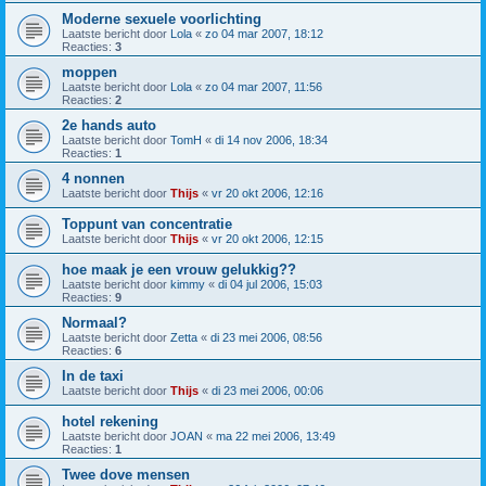
Moderne sexuele voorlichting
Laatste bericht door
Lola
«
zo 04 mar 2007, 18:12
Reacties:
3
moppen
Laatste bericht door
Lola
«
zo 04 mar 2007, 11:56
Reacties:
2
2e hands auto
Laatste bericht door
TomH
«
di 14 nov 2006, 18:34
Reacties:
1
4 nonnen
Laatste bericht door
Thijs
«
vr 20 okt 2006, 12:16
Toppunt van concentratie
Laatste bericht door
Thijs
«
vr 20 okt 2006, 12:15
hoe maak je een vrouw gelukkig??
Laatste bericht door
kimmy
«
di 04 jul 2006, 15:03
Reacties:
9
Normaal?
Laatste bericht door
Zetta
«
di 23 mei 2006, 08:56
Reacties:
6
In de taxi
Laatste bericht door
Thijs
«
di 23 mei 2006, 00:06
hotel rekening
Laatste bericht door
JOAN
«
ma 22 mei 2006, 13:49
Reacties:
1
Twee dove mensen