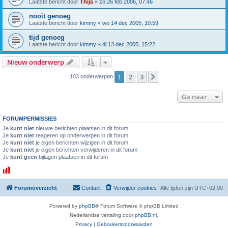
Laatste bericht door
Thijs
«
zo 26 feb 2006, 07:46
nooit genoeg
Laatste bericht door
kimmy
«
wo 14 dec 2005, 10:59
tijd genoeg
Laatste bericht door
kimmy
«
di 13 dec 2005, 15:22
Nieuw onderwerp
1
2
3
Volgende
103 onderwerpen
Ga naar
FORUMPERMISSIES
Je
kunt niet
nieuwe berichten plaatsen in dit forum
Je
kunt niet
reageren op onderwerpen in dit forum
Je
kunt niet
je eigen berichten wijzigen in dit forum
Je
kunt niet
je eigen berichten verwijderen in dit forum
Je
kunt geen
bijlagen plaatsen in dit forum
Forumoverzicht
Contact
Verwijder cookies
Alle tijden zijn
UTC+02:00
Powered by
phpBB
® Forum Software © phpBB Limited
Nederlandse vertaling door
phpBB.nl
.
Privacy
|
Gebruikersvoorwaarden