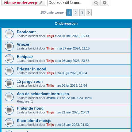
Zoek
Uitgebreid z
Nieuw onderwerp
1
2
3
Volgende
103 onderwerpen
Onderwerpen
Deodorant
Laatste bericht door
Thijs
«
do 01 mei 2025, 15:13
Vriezer
Laatste bericht door
Thijs
«
ma 27 mei 2024, 11:16
Echtpaar
Laatste bericht door
Thijs
«
do 03 aug 2023, 23:37
Priester in nood
Laatste bericht door
Thijs
«
za 08 jul 2023, 09:24
15 jarige zoon
Laatste bericht door
Thijs
«
zo 02 jul 2023, 12:54
Aan de achterkant indrukken
Laatste bericht door
JWBokx
«
do 22 jun 2023, 10:41
Reacties:
1
Pratende hond
Laatste bericht door
Thijs
«
zo 21 mei 2023, 20:33
Klein blond meisje
Laatste bericht door
Thijs
«
zo 16 apr 2023, 21:02