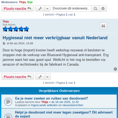
Moderators:
Thijs
,
Erje
Zoek
Uitgebr
Plaats reactie
1 bericht • Pagina
1
van
1
Thijs
Site Admin
Hygieseal niet meer verkrijgbaar vanuit Nederland
B
di 08 okt 2024, 14:06
e
r
Door te hoge (import) kosten heeft webshop nosweat.nl besloten te
i
stoppen met de verkoop van Bluesand Hygieseal anti-transpirant. Erg
c
h
jammer want het was goed spul. Wellicht is het nog te bestellen via
t
amazon of rechtstreeks bij de fabrikant in Canada.
Plaats reactie
1 bericht • Pagina
1
van
1
Vergelijkbare Onderwerpen
Ga je meer zweten en ruiken van deodorant?
Laatste bericht door
Thijs
«
do 16 okt 2025, 11:42
Geplaatst in
Ingescande artikelen en nieuwsberichten
Helpt je deodorant niet meer tegen zweetgeur? Dit adviseert
de expert