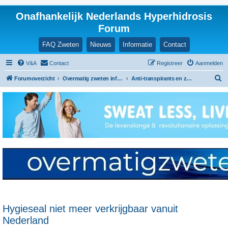
Onafhankelijk Nederlands Hyperhidrosis
Forum
FAQ Zweten
Nieuws
Informatie
Contact
V&A
Contact
Registreer
Aanmelden
Z
Forumoverzicht
Overmatig zweten informatie en ervaringen
Anti-transpirants en zalfjes
o
e
k
Hygieseal niet meer verkrijgbaar vanuit
Nederland