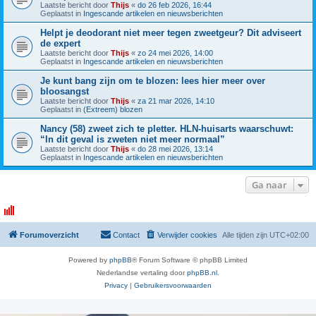
Laatste bericht door
Thijs
«
do 26 feb 2026, 16:44
Geplaatst in
Ingescande artikelen en nieuwsberichten
Helpt je deodorant niet meer tegen zweetgeur? Dit adviseert
de expert
Laatste bericht door
Thijs
«
zo 24 mei 2026, 14:00
Geplaatst in
Ingescande artikelen en nieuwsberichten
Je kunt bang zijn om te blozen: lees hier meer over
bloosangst
Laatste bericht door
Thijs
«
za 21 mar 2026, 14:10
Geplaatst in
(Extreem) blozen
Nancy (58) zweet zich te pletter. HLN-huisarts waarschuwt:
“In dit geval is zweten niet meer normaal”
Laatste bericht door
Thijs
«
do 28 mei 2026, 13:14
Geplaatst in
Ingescande artikelen en nieuwsberichten
Ga naar
Forumoverzicht
Contact
Verwijder cookies
Alle tijden zijn
UTC+02:00
Powered by
phpBB
® Forum Software © phpBB Limited
Nederlandse vertaling door
phpBB.nl
.
Privacy
|
Gebruikersvoorwaarden