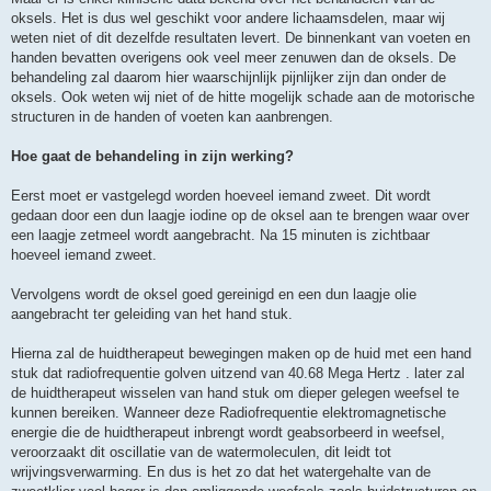
oksels. Het is dus wel geschikt voor andere lichaamsdelen, maar wij
weten niet of dit dezelfde resultaten levert. De binnenkant van voeten en
handen bevatten overigens ook veel meer zenuwen dan de oksels. De
behandeling zal daarom hier waarschijnlijk pijnlijker zijn dan onder de
oksels. Ook weten wij niet of de hitte mogelijk schade aan de motorische
structuren in de handen of voeten kan aanbrengen.
Hoe gaat de behandeling in zijn werking?
Eerst moet er vastgelegd worden hoeveel iemand zweet. Dit wordt
gedaan door een dun laagje iodine op de oksel aan te brengen waar over
een laagje zetmeel wordt aangebracht. Na 15 minuten is zichtbaar
hoeveel iemand zweet.
Vervolgens wordt de oksel goed gereinigd en een dun laagje olie
aangebracht ter geleiding van het hand stuk.
Hierna zal de huidtherapeut bewegingen maken op de huid met een hand
stuk dat radiofrequentie golven uitzend van 40.68 Mega Hertz . later zal
de huidtherapeut wisselen van hand stuk om dieper gelegen weefsel te
kunnen bereiken. Wanneer deze Radiofrequentie elektromagnetische
energie die de huidtherapeut inbrengt wordt geabsorbeerd in weefsel,
veroorzaakt dit oscillatie van de watermoleculen, dit leidt tot
wrijvingsverwarming. En dus is het zo dat het watergehalte van de