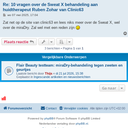
Re: 10 vragen over de Sweat X behandeling aan
huidtherapeut Ruben Zohar van Clinic63
B
wo 07 mei 2025, 17:04
e
r
Zat net op de site van clinic63 en lees niks meer over de Sweat X, wel
i
over de miraDry. Zal wel met een reden zijn
c
h
t
Plaats reactie
3 berichten • Pagina
1
van
1
Vergelijkbare Onderwerpen
Flair Beauty testteam: miraDry-behandeling tegen zweten en
geurtjes
Laatste bericht door
Thijs
«
di 21 jul 2026, 15:38
Geplaatst in
Ingescande artikelen en nieuwsberichten
Ga naar
Forumoverzicht
Contact
Verwijder cookies
Alle tijden zijn
UTC+02:00
Powered by
phpBB
® Forum Software © phpBB Limited
Nederlandse vertaling door
phpBB.nl
.