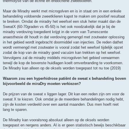
thermolyse van de ecrine en endocriene zweetklieren.
Maar de Miradry werkt met microgolven en is in staat om in een enkele
behandeling voldoende zweetklieren kapot te maken om positief resultaat
te breiken. Omdat de miradry het weefsel een stuk heter maakt dan de
SweatX (60-70graden vs 45-50) is het ook noodzakelijk dat je bij de
miradry verdoving toegedient krijgt in de vorm van Tumescente
anaesthesie dit houdt in dat verdoving gemengd met zoutwater oplossing
in het gebied wordt ingebracht doormiddel van injecties. De reden dathet
wordt vermengd met zoutwater is vooral zodat het weefsel tijdelijk opzet
zodat de kop van de miradry goed vacuüm kan trekken op het weefsel.
Vervolgens zal de miradry middels microgolven het gebied verwarmen
terwijl de kop de bovenste huidlagen koelt omverbranding te voorkomen.
De Miradry kan alleen op de oksels worden toegepast tot nu toe (2019)
Waarom zou een hyperhidrose patiënt de sweat x behandeling boven
bijvoorbeeld de miraDry moeten verkiezen?
De prijzen van de sweat x liggen lager. Dit kan een reden zijn om voor de
sweat X te kiezen. Ook omdat je de meerdere behandelingen nodig hebt,
zijn de kosten verdeeld over een aantal maanden. Dus men hoeft niet
lang te sparen.
De Miradry kan vooralsnog absoluut alleen op de oksels worden
toegepast en nergens anders. Al is er geen statistisch bewijs beschikbaar