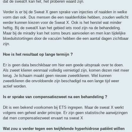
dat de sweatX kan het, het proberen waard zijn.
Verder is er bij de Sweat X geen sprake van injecties of naalden in welke
vorm dan ook. Dus mensen die een naaldenfobie hebben, zouden wellicht
eerder kunnen kiezen voor de Sweat X. Ook is het herstel wat minder
heftig. Bij de sweatX kan het gebied iets rood zijn na de behandeling.
Maar bij de miradry kan het soms beurs aanvoelen en men kan tijdelijke
bloeduitstortingen door de vacuüm hebben die een aantal dagen zichtbaar
zijn.
Hoe is het resultaat op lange termijn ?
Er is geen data beschikbaar om hier een goede uitspraak over te doen.
Als zweet klieren eenmaal volledig vernietigd zijn, komen dezen niet meer
terug. Je lichaam maakt geen nieuwe zweetklieren. Wel kunnen
zweetklieren die onvoldoende zijn beschadigd na een lange tijd weer
actief worden.
Is er sprake van compensatiezweet na een behandeling ?
Dit is een bekend voorkomen bij ETS ingrepen. Maar de sweat X werkt
volgens een geheel ander principe. Er zijn geen statistische aanwijzingen
dat men compensatiezweet ervaart na sweat X
Wat zou u verder tegen een twijfelende hyperhidrose patiënt willen