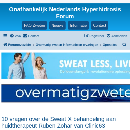
Onafhankelijk Nederlands Hyperhidrosis
Forum
FAQ Zweten
Nieuws
Informatie
Contact
V&A
Contact
Registreer
Aanmelden
Z
Forumoverzicht
Overmatig zweten informatie en ervaringen
Operaties
o
e
k
10 vragen over de Sweat X behandeling aan
huidtherapeut Ruben Zohar van Clinic63