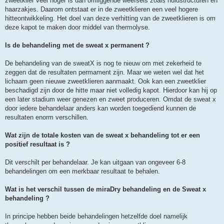
zweetklier veel hoger is dan omliggende weefsels zoals huidstructuren en
haarzakjes. Daarom ontstaat er in de zweetklieren een veel hogere
hitteontwikkeling. Het doel van deze verhitting van de zweetklieren is om
deze kapot te maken door middel van thermolyse.
Is de behandeling met de sweat x permanent ?
De behandeling van de sweatX is nog te nieuw om met zekerheid te
zeggen dat de resultaten permament zijn. Maar we weten wel dat het
lichaam geen nieuwe zweetklieren aanmaakt. Ook kan een zweetklier
beschadigd zijn door de hitte maar niet volledig kapot. Hierdoor kan hij op
een later stadium weer genezen en zweet produceren. Omdat de sweat x
door iedere behandelaar anders kan worden toegediend kunnen de
resultaten enorm verschillen.
Wat zijn de totale kosten van de sweat x behandeling tot er een
positief resultaat is ?
Dit verschilt per behandelaar. Je kan uitgaan van ongeveer 6-8
behandelingen om een merkbaar resultaat te behalen.
Wat is het verschil tussen de miraDry behandeling en de Sweat x
behandeling ?
In principe hebben beide behandelingen hetzelfde doel namelijk