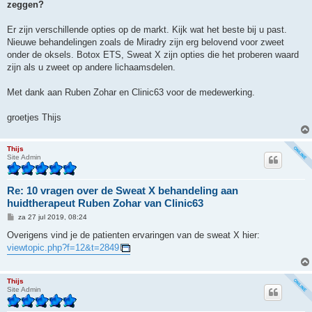
zeggen?
Er zijn verschillende opties op de markt. Kijk wat het beste bij u past.
Nieuwe behandelingen zoals de Miradry zijn erg belovend voor zweet
onder de oksels. Botox ETS, Sweat X zijn opties die het proberen waard
zijn als u zweet op andere lichaamsdelen.
Met dank aan Ruben Zohar en Clinic63 voor de medewerking.
groetjes Thijs
Thijs
Site Admin
Re: 10 vragen over de Sweat X behandeling aan
huidtherapeut Ruben Zohar van Clinic63
B
za 27 jul 2019, 08:24
e
r
Overigens vind je de patienten ervaringen van de sweat X hier:
i
viewtopic.php?f=12&t=2849
c
h
t
Thijs
Site Admin