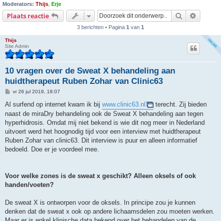
Moderators:
Thijs
,
Erje
Zoek
Uitgebr
Plaats reactie
3 berichten • Pagina
1
van
1
Thijs
Site Admin
10 vragen over de Sweat X behandeling aan
huidtherapeut Ruben Zohar van Clinic63
B
vr 26 jul 2019, 18:07
e
r
Al surfend op internet kwam ik bij
www.clinic63.nl
terecht. Zij bieden
i
naast de miraDry behandeling ook de Sweat X behandeling aan tegen
c
h
hyperhidrosis. Omdat mij niet bekend is wie dit nog meer in Nederland
t
uitvoert werd het hoognodig tijd voor een interview met huidtherapeut
Ruben Zohar van clinic63. Dit interview is puur en alleen informatief
bedoeld. Doe er je voordeel mee.
Voor welke zones is de sweat x geschikt? Alleen oksels of ook
handen/voeten?
De sweat X is ontworpen voor de oksels. In principe zou je kunnen
denken dat de sweat x ook op andere lichaamsdelen zou moeten werken.
Maar er is enkel klinische data bekend over het behandelen van de