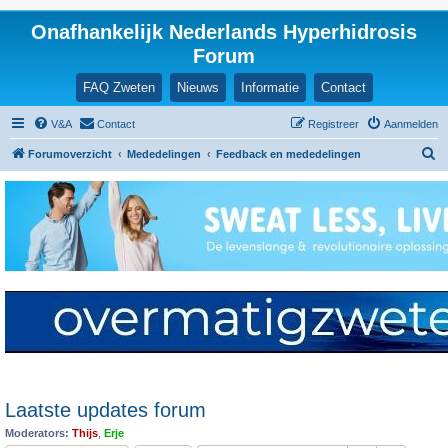
Onafhankelijk Nederlands Hyperhidrosis
Forum
FAQ Zweten
Nieuws
Informatie
Contact
V&A
Contact
Registreer
Aanmelden
Z
Forumoverzicht
Mededelingen
Feedback en mededelingen
o
e
k
Laatste updates forum
Moderators:
Thijs
,
Erje