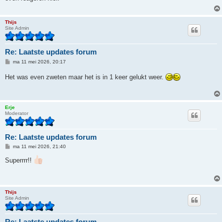
h
t
Thijs
Site Admin
Re: Laatste updates forum
B
ma 11 mei 2026, 20:17
e
r
Het was even zweten maar het is in 1 keer gelukt weer.
i
c
h
t
Erje
Moderator
Re: Laatste updates forum
B
ma 11 mei 2026, 21:40
e
r
Superrrr!!
i
c
h
t
Thijs
Site Admin
Re: Laatste updates forum