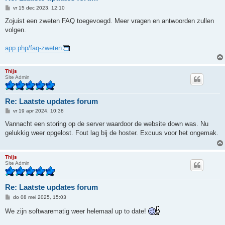
B
vr 15 dec 2023, 12:10
e
r
Zojuist een zweten FAQ toegevoegd. Meer vragen en antwoorden zullen
i
volgen.
c
h
t
app.php/faq-zweten
Thijs
Site Admin
Re: Laatste updates forum
B
vr 19 apr 2024, 10:38
e
r
Vannacht een storing op de server waardoor de website down was. Nu
i
gelukkig weer opgelost. Fout lag bij de hoster. Excuus voor het ongemak.
c
h
t
Thijs
Site Admin
Re: Laatste updates forum
B
do 08 mei 2025, 15:03
e
r
We zijn softwarematig weer helemaal up to date!
i
c