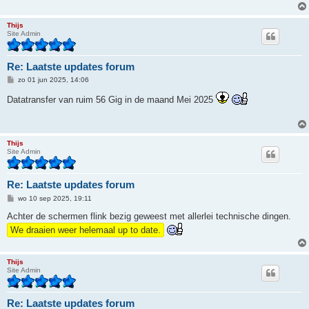
h
t
Thijs
Site Admin
Re: Laatste updates forum
B
zo 01 jun 2025, 14:06
e
r
Datatransfer van ruim 56 Gig in de maand Mei 2025
i
c
h
t
Thijs
Site Admin
Re: Laatste updates forum
B
wo 10 sep 2025, 19:11
e
r
Achter de schermen flink bezig geweest met allerlei technische dingen.
i
We draaien weer helemaal up to date.
c
h
t
Thijs
Site Admin
Re: Laatste updates forum