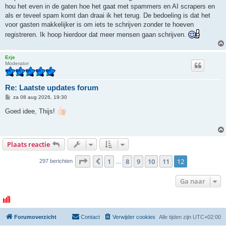
hou het even in de gaten hoe het gaat met spammers en AI scrapers en
als er teveel spam komt dan draai ik het terug. De bedoeling is dat het
voor gasten makkelijker is om iets te schrijven zonder te hoeven
registreren. Ik hoop hierdoor dat meer mensen gaan schrijven.
Erje
Moderator
Re: Laatste updates forum
B
za 08 aug 2026, 19:30
e
r
Goed idee, Thijs!
i
c
h
t
Plaats reactie
Pagina
12
van
12
1
8
9
10
11
12
Vorige
297 berichten
…
Ga naar
Forumoverzicht
Contact
Verwijder cookies
Alle tijden zijn
UTC+02:00