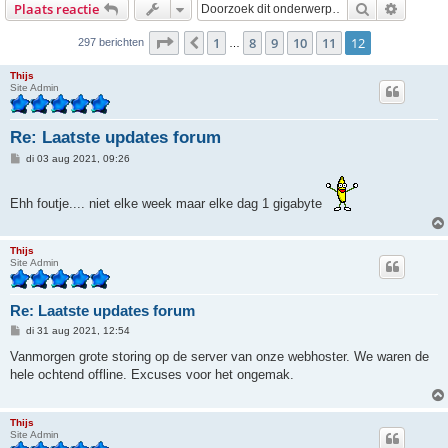
Zoek
Uitgebr
Plaats reactie
Pagina
12
van
12
1
8
9
10
11
12
Vorige
297 berichten
…
Thijs
Site Admin
Re: Laatste updates forum
B
di 03 aug 2021, 09:26
e
r
i
Ehh foutje.... niet elke week maar elke dag 1 gigabyte
c
h
t
Thijs
Site Admin
Re: Laatste updates forum
B
di 31 aug 2021, 12:54
e
r
Vanmorgen grote storing op de server van onze webhoster. We waren de
i
hele ochtend offline. Excuses voor het ongemak.
c
h
t
Thijs
Site Admin