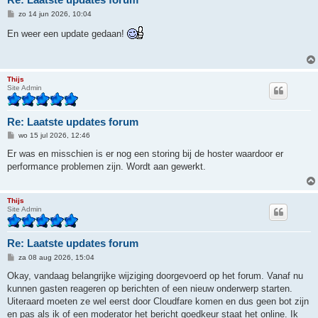
B
zo 14 jun 2026, 10:04
e
r
En weer een update gedaan!
i
c
h
t
Thijs
Site Admin
Re: Laatste updates forum
B
wo 15 jul 2026, 12:46
e
r
Er was en misschien is er nog een storing bij de hoster waardoor er
i
performance problemen zijn. Wordt aan gewerkt.
c
h
t
Thijs
Site Admin
Re: Laatste updates forum
B
za 08 aug 2026, 15:04
e
r
Okay, vandaag belangrijke wijziging doorgevoerd op het forum. Vanaf nu
i
kunnen gasten reageren op berichten of een nieuw onderwerp starten.
c
h
Uiteraard moeten ze wel eerst door Cloudfare komen en dus geen bot zijn
t
en pas als ik of een moderator het bericht goedkeur staat het online. Ik