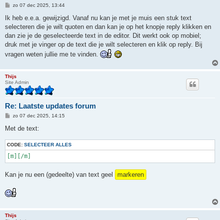
B
zo 07 dec 2025, 13:44
e
r
Ik heb e.e.a. gewijzigd. Vanaf nu kan je met je muis een stuk text
i
selecteren die je wilt quoten en dan kan je op het knopje reply klikken en
c
h
dan zie je de geselecteerde text in de editor. Dit werkt ook op mobiel;
t
druk met je vinger op de text die je wilt selecteren en klik op reply. Bij
vragen weten jullie me te vinden.
Thijs
Site Admin
Re: Laatste updates forum
B
zo 07 dec 2025, 14:15
e
r
Met de text:
i
c
CODE:
h
SELECTEER ALLES
t
[m][/m]
Kan je nu een (gedeelte) van text geel
markeren
Thijs