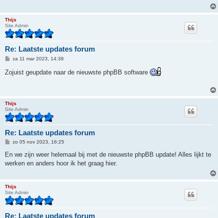
h
t
Thijs
Site Admin
Re: Laatste updates forum
B
za 11 mar 2023, 14:39
e
r
Zojuist geupdate naar de nieuwste phpBB software
i
c
h
t
Thijs
Site Admin
Re: Laatste updates forum
B
zo 05 nov 2023, 16:25
e
r
En we zijn weer helemaal bij met de nieuwste phpBB update! Alles lijkt te
i
werken en anders hoor ik het graag hier.
c
h
t
Thijs
Site Admin
Re: Laatste updates forum