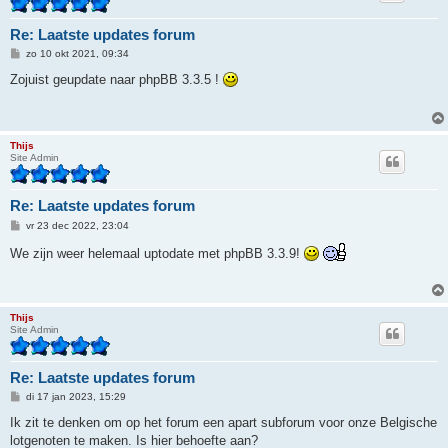
Re: Laatste updates forum
B
zo 10 okt 2021, 09:34
e
r
Zojuist geupdate naar phpBB 3.3.5 !
i
c
h
t
Thijs
Site Admin
Re: Laatste updates forum
B
vr 23 dec 2022, 23:04
e
r
We zijn weer helemaal uptodate met phpBB 3.3.9!
i
c
h
t
Thijs
Site Admin
Re: Laatste updates forum
B
di 17 jan 2023, 15:29
e
r
Ik zit te denken om op het forum een apart subforum voor onze Belgische
i
lotgenoten te maken. Is hier behoefte aan?
c