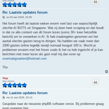
Site Admin
Re: Laatste updates forum
B
zo 03 mei 2026, 22:50
e
r
Het forum heeft de laatste weken enorm veel last van waarschijnlijk
i
slechte AI BOTS uit Singapore. Wat zij doen heet scraping en dat houdt
c
h
in dat ze alle content van dit forum lezen (soms 30+ keer hetzelfde
t
bericht) om te verwerken in AI. Ik heb maatregelen genomen om het
aantal slechte gasten terug te dringen. Nu hadden we vaak meer dan
1000 gasten online tegelijk terwijl normaal hooguit 100 is. Mocht je
problemen ervaren met het forum zoals ik het nu heb ingericht of je kan
berichten niet meer lezen als gast mail mij dan even op
overmatigzweten@hotmail.com
Thx.
Thijs
Site Admin
Re: Laatste updates forum
B
ma 11 mei 2026, 20:13
e
r
Geupdate naar de nieuwste phpBB software versie. Bij problemen graag
i
even reageren hier.
c