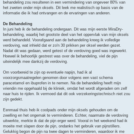
behandeling zou resulteren in een vermindering van ongeveer 80% van
het zweten onder mijn oksels. Dit leek me realistisch op basis van de
informatie die ik had ontvangen en de ervaringen van anderen.
De Behandeling
In juni heb ik de behandeling ondergaan. Dit was mijn eerste MiraDry-
behandeling, waarbij het grootste deel van het oppervlak van mijn oksels
werd behandeld. Voorafgaand aan de behandeling kreeg ik volledige
verdoving, wat inhield dat er zo'n 30 prikken per oksel werden gezet.
Nadat dit was gedaan, werd getest of de verdoving goed was ingewerkt.
Hoewel ik behoorlijk gestrest was over de behandeling, viel de pijn
uiteindelijk mee dankzij de verdoving.
Om voorbereid te zijn op eventuele napijn, had ik al
voorzorgsmaatregelen genomen door volgens een vast schema
paracetamol en ibuprofen in te nemen. Na de behandeling heeft mijn
vriendin me opgehaald bij de kliniek, omdat het wordt afgeraden om zelf
naar huis te rijden. Ik vermoed dat dit ook verzekeringstechnisch niet zou
zijn gedekt.
Eenmaal thuis heb ik coolpads onder mijn oksels gehouden om de
zwelling en het ongemak te verminderen. Echter, naarmate de verdoving
uitwerkte, merkte ik dat de pijn erger werd. Vooral in het weekend had ik
moeite met slapen door de pijn, ondanks het gebruik van pijnstillers.
Gelukkig begon de pijn na twee dagen te verminderen, waardoor ik me