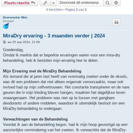
Zoek
Uitgebr
Plaats reactie
6 berichten • Pagina
1
van
1
Doorweekte Wim
Druppel
MiraDry ervaring - 3 maanden verder | 2024
B
wo 25 sep 2024, 21:09
e
r
Goedendag,
i
Omdat ik merkte dat er beperkte ervaringen waren voor een mira-dry
c
h
behandeling, heb ik besloten mijn ervaring hier te delen.
t
Mijn Ervaring met de MiraDry Behandeling
Als iemand die al jaren last heeft van overmatig zweten onder de oksels,
was dit een probleem dat niet alleen ongemak veroorzaakte, maar ook
invloed had op mijn zelfvertrouwen. Het constante transpireren en de nare
geuren die in mijn kleding bleven hangen, maakten het dagelijkse leven
onaangenaam. Het probleem was niet op te lossen met gangbare
deodorants of andere middelen, waardoor ik uiteindelijk besloot om een
MiraDry-behandeling te ondergaan.
Verwachtingen van de Behandeling
Voordat ik aan de behandeling begon, had ik mijn hoop gevestigd op een
aanzienlijke vermindering van het zweten. Ik verwachtte dat de MiraDry-