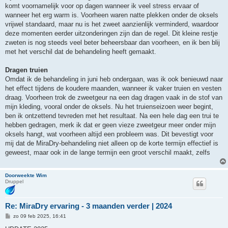
komt voornamelijk voor op dagen wanneer ik veel stress ervaar of
wanneer het erg warm is. Voorheen waren natte plekken onder de oksels
vrijwel standaard, maar nu is het zweet aanzienlijk verminderd, waardoor
deze momenten eerder uitzonderingen zijn dan de regel. Dit kleine restje
zweten is nog steeds veel beter beheersbaar dan voorheen, en ik ben blij
met het verschil dat de behandeling heeft gemaakt.
Dragen truien
Omdat ik de behandeling in juni heb ondergaan, was ik ook benieuwd naar
het effect tijdens de koudere maanden, wanneer ik vaker truien en vesten
draag. Voorheen trok de zweetgeur na een dag dragen vaak in de stof van
mijn kleding, vooral onder de oksels. Nu het truienseizoen weer begint,
ben ik ontzettend tevreden met het resultaat. Na een hele dag een trui te
hebben gedragen, merk ik dat er geen vieze zweetgeur meer onder mijn
oksels hangt, wat voorheen altijd een probleem was. Dit bevestigt voor
mij dat de MiraDry-behandeling niet alleen op de korte termijn effectief is
geweest, maar ook in de lange termijn een groot verschil maakt, zelfs
Doorweekte Wim
Druppel
Re: MiraDry ervaring - 3 maanden verder | 2024
B
zo 09 feb 2025, 16:41
e
r