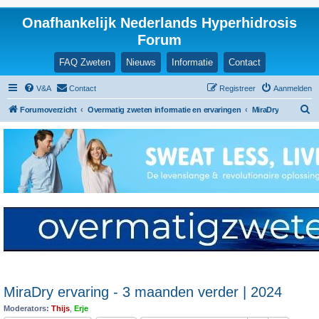
Onafhankelijk Nederlands Hyperhidrosis
Forum
FAQ Zweten
Nieuws
Informatie
Contact
V&A
Contact
Registreer
Aanmelden
Z
Forumoverzicht
Overmatig zweten informatie en ervaringen
MiraDry
o
e
k
MiraDry ervaring - 3 maanden verder | 2024
Moderators:
Thijs
,
Erje