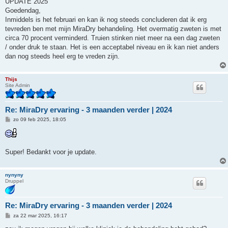
UPDATE 2025
i
Goedendag,
c
h
Inmiddels is het februari en kan ik nog steeds concluderen dat ik erg
t
tevreden ben met mijn MiraDry behandeling. Het overmatig zweten is met
circa 70 procent verminderd. Truien stinken niet meer na een dag zweten
/ onder druk te staan. Het is een acceptabel niveau en ik kan niet anders
dan nog steeds heel erg te vreden zijn.
Thijs
Site Admin
Re: MiraDry ervaring - 3 maanden verder | 2024
B
zo 09 feb 2025, 18:05
e
r
i
c
h
Super! Bedankt voor je update.
t
nynyny
Druppel
Re: MiraDry ervaring - 3 maanden verder | 2024
B
za 22 mar 2025, 16:17
e
r