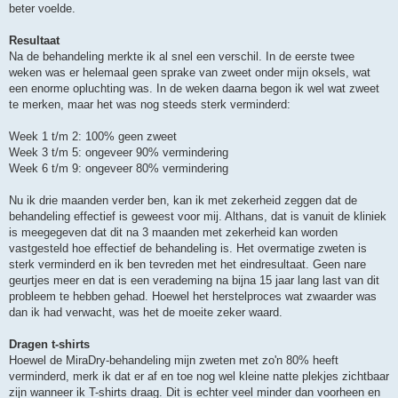
beter voelde.
Resultaat
Na de behandeling merkte ik al snel een verschil. In de eerste twee
weken was er helemaal geen sprake van zweet onder mijn oksels, wat
een enorme opluchting was. In de weken daarna begon ik wel wat zweet
te merken, maar het was nog steeds sterk verminderd:
Week 1 t/m 2: 100% geen zweet
Week 3 t/m 5: ongeveer 90% vermindering
Week 6 t/m 9: ongeveer 80% vermindering
Nu ik drie maanden verder ben, kan ik met zekerheid zeggen dat de
behandeling effectief is geweest voor mij. Althans, dat is vanuit de kliniek
is meegegeven dat dit na 3 maanden met zekerheid kan worden
vastgesteld hoe effectief de behandeling is. Het overmatige zweten is
sterk verminderd en ik ben tevreden met het eindresultaat. Geen nare
geurtjes meer en dat is een verademing na bijna 15 jaar lang last van dit
probleem te hebben gehad. Hoewel het herstelproces wat zwaarder was
dan ik had verwacht, was het de moeite zeker waard.
Dragen t-shirts
Hoewel de MiraDry-behandeling mijn zweten met zo'n 80% heeft
verminderd, merk ik dat er af en toe nog wel kleine natte plekjes zichtbaar
zijn wanneer ik T-shirts draag. Dit is echter veel minder dan voorheen en