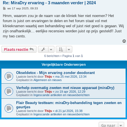
Re: MiraDry ervaring - 3 maanden verder | 2024
B
wo 17 sep 2025, 09:33
e
r
Hmm, waarom zou je de naam van de kliniek hier niet noemen? Het
i
forum is juist om ervaringen te delen en het forum staat vol met
c
h
klinieknamen waarbij een behandeling wel of juist niet goed is gegaan. Wij
t
zijn onafhankelijk... eerlijke recensies worden juist op prijs gesteld!! Just
my two cents.
Plaats reactie
6 berichten • Pagina
1
van
1
Vergelijkbare Onderwerpen
Okseldetox - Mijn ervaring zonder deodorant
Laatste bericht door
Thijs
«
ma 25 mei 2026, 13:34
Geplaatst in
Algemeen en nieuws
Verhelp overmatig zweten met nieuw apparaat (miraDry)
Laatste bericht door
Thijs
«
zo 19 apr 2026, 12:29
Geplaatst in
Ingescande artikelen en nieuwsberichten
Flair Beauty testteam: miraDry-behandeling tegen zweten en
geurtjes
Laatste bericht door
Thijs
«
di 21 jul 2026, 15:38
Geplaatst in
Ingescande artikelen en nieuwsberichten
Ga naar