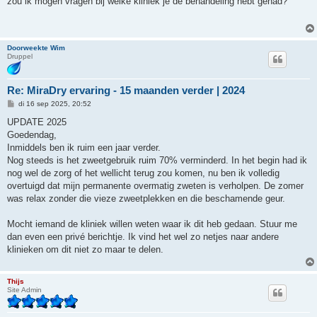
zou ik mogen vragen bij welke kliniek je de behandeling hebt gehad?
i
c
h
t
Doorweekte Wim
Druppel
Re: MiraDry ervaring - 15 maanden verder | 2024
B
di 16 sep 2025, 20:52
e
r
UPDATE 2025
i
Goedendag,
c
h
Inmiddels ben ik ruim een jaar verder.
t
Nog steeds is het zweetgebruik ruim 70% verminderd. In het begin had ik
nog wel de zorg of het wellicht terug zou komen, nu ben ik volledig
overtuigd dat mijn permanente overmatig zweten is verholpen. De zomer
was relax zonder die vieze zweetplekken en die beschamende geur.
Mocht iemand de kliniek willen weten waar ik dit heb gedaan. Stuur me
dan even een privé berichtje. Ik vind het wel zo netjes naar andere
klinieken om dit niet zo maar te delen.
Thijs
Site Admin