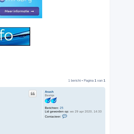
1 bericht • Pagina
1
van
1
Arash
Beekje
Berichten:
25
Lid geworden op:
wo 29 apr 2020, 14:33
C
Contacteer:
o
n
t
a
c