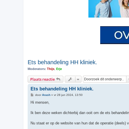
Ets behandeling HH kliniek.
Moderators:
Thijs
,
Erje
Plaats reactie
Ets behandeling HH kliniek.
B
door
Arash
»
vr 28 jun 2024, 13:50
e
r
Hi mensen,
i
c
h
Ik ben deze weken dichterbij dan ooit om de ets behandelin
t
Nu staat er op de website van hun dat de operatie (deels) 