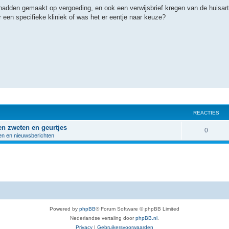
hadden gemaakt op vergoeding, en ook een verwijsbrief kregen van de huisarts
r een specifieke kliniek of was het er eentje naar keuze?
REACTIES
en zweten en geurtjes
R
0
en en nieuwsberichten
e
a
c
t
i
Powered by
phpBB
® Forum Software © phpBB Limited
e
Nederlandse vertaling door
phpBB.nl
.
s
Privacy
|
Gebruikersvoorwaarden