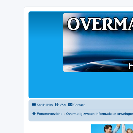
Snelle links
V&A
Contact
Forumoverzicht
Overmatig zweten informatie en ervaringe