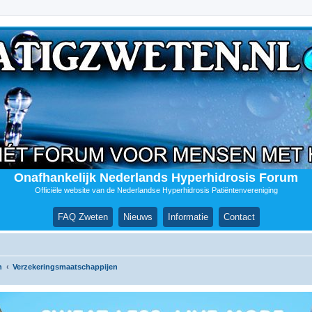
Onafhankelijk Nederlands Hyperhidrosis Forum
Officiële website van de Nederlandse Hyperhidrosis Patiëntenvereniging
FAQ Zweten
Nieuws
Informatie
Contact
n
Verzekeringsmaatschappijen