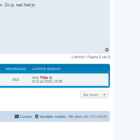
t
. Zo ja, wat had je
e
e
r
A
r
a
s
h
O
m
1 bericht • Pagina
1
van
1
h
o
o
WEERGAVES
LAATSTE BERICHT
g
L
door
Thijs
W
453
a
di 21 jul 2026, 15:38
a
e
t
s
Ga naar
e
t
e
r
b
e
r
g
i
Contact
Verwijder cookies
Alle tijden zijn
UTC+02:00
c
a
h
t
v
e