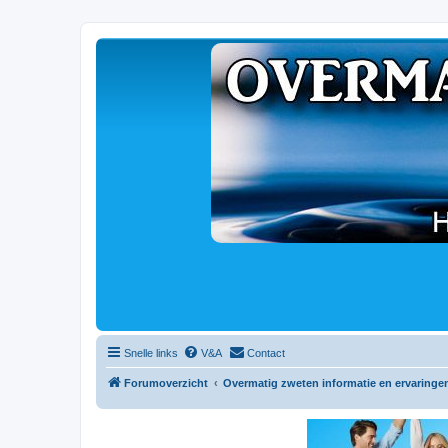
Snelle links
V&A
Contact
Forumoverzicht
Overmatig zweten informatie en ervaringe