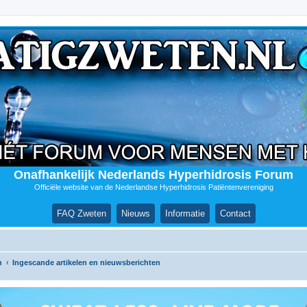
Onafhankelijk Nederlands Hyperhidrosis Forum
Officiële website van de Nederlandse Hyperhidrosis Patiëntenvereniging
FAQ Zweten
Nieuws
Informatie
Contact
n
Ingescande artikelen en nieuwsberichten