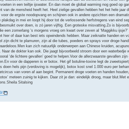
de voeten in een teiltje ijswater. En dan moet de global warming nog goed op
t van de mensheid heeft het. Heel zielige gevallen hebben het het hele jaar d
voor de ergste noodopvang en schijnen ook in andere opzichten een dramatisc
e plakdag in mei en loopt hij door tot de verlossende herfstregens van eind s
muikt over doen, is zó jaren vijftig. Een groteske misvatting.Zo is bijvoorb
, die een zomerlang ’s morgens vroeg om kwart over zeven al ‘Maggikku ijsje?’ 
et hier of daar kan best iets opwindends hebben. Maar zeiknatte handen en voe
 zijn dicht te plamuren, zijn al die tubes, poeders en sprays voor droge ha
 waardeloos.Men kan zich natuurlijk onderwerpen aan Chinese kruiden, acupunc
. Naar de dokter kan ook. Die jaagt bijvoorbeeld stroom door een waterbedje 
ral ‘de lichtere gevallen’ goed te helpen.Voor de allerzwaarste gevallen zijn 
En voor de dapperen is er botox. Het gif botuline-toxine legt de zweetspiertje
s doen hels pijn (verdoving is mogelijk), botox kost snel 1.000 euro per behan
etcircus van voren af aan begint. Permanent droge voeten en handen houden,
otox’ meteen zuinig te kijken. Daar zit je dan: eindelijk droog, maar blut.Met 
ens.Sheila Sitalsing
9/