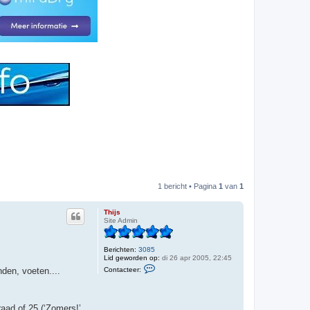
1 bericht • Pagina
1
van
1
Thijs
Site Admin
Berichten:
3085
Lid geworden op:
di 26 apr 2005, 22:45
C
Contacteer:
den, voeten....
o
n
t
a
c
aad of 25 (‘Zomers!’