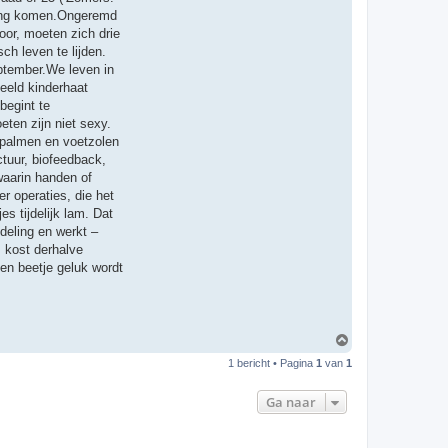
t
 gang komen.Ongeremd
e
e
oor, moeten zich drie
r
h leven te lijden.
T
h
eptember.We leven in
i
eeld kinderhaat
j
s
begint te
ten zijn niet sexy.
ndpalmen en voetzolen
tuur, biofeedback,
waarin handen of
er operaties, die het
s tijdelijk lam. Dat
deling en werkt –
 kost derhalve
een beetje geluk wordt
O
m
1 bericht • Pagina
1
van
1
h
o
o
Ga naar
g