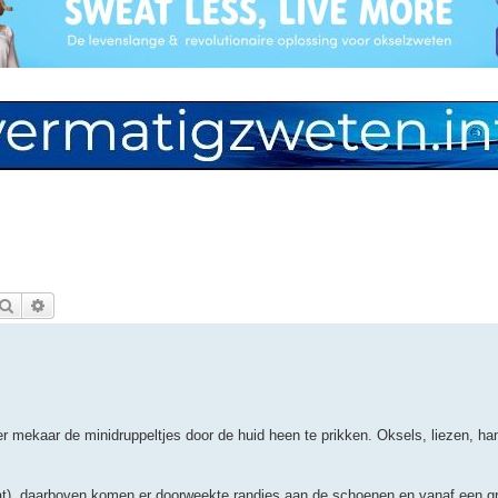
Zoek
Uitgebreid zoeken
 mekaar de minidruppeltjes door de huid heen te prikken. Oksels, liezen, han
at), daarboven komen er doorweekte randjes aan de schoenen en vanaf een gr