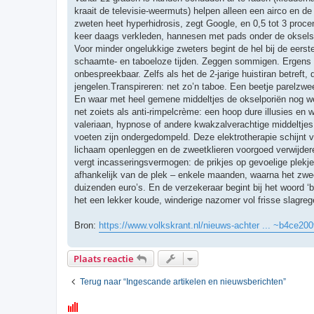
kraait de televisie-weermuts) helpen alleen een airco en 
zweten heet hyperhidrosis, zegt Google, en 0,5 tot 3 procen
keer daags verkleden, hannesen met pads onder de oksels 
Voor minder ongelukkige zweters begint de hel bij de eerst
schaamte- en taboeloze tijden. Zeggen sommigen. Ergens bes
onbespreekbaar. Zelfs als het de 2-jarige huistiran betreft
jengelen.Transpireren: net zo’n taboe. Een beetje parelzwe
En waar met heel gemene middeltjes de okselporiën nog wel
net zoiets als anti-rimpelcrème: een hoop dure illusies en
valeriaan, hypnose of andere kwakzalverachtige middeltjes
voeten zijn ondergedompeld. Deze elektrotherapie schijnt voo
lichaam openleggen en de zweetklieren voorgoed verwijderen.
vergt incasseringsvermogen: de prikjes op gevoelige plekje
afhankelijk van de plek – enkele maanden, waarna het zwe
duizenden euro’s. En de verzekeraar begint bij het woord ‘b
het een lekker koude, winderige nazomer vol frisse slagreg
Bron:
https://www.volkskrant.nl/nieuws-achter ... ~b4ce200
Plaats reactie
Terug naar “Ingescande artikelen en nieuwsberichten”