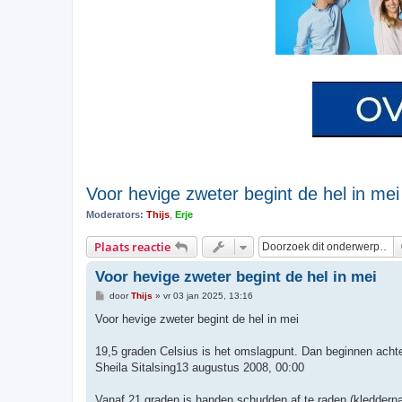
Voor hevige zweter begint de hel in mei
Moderators:
Thijs
,
Erje
Plaats reactie
Voor hevige zweter begint de hel in mei
B
door
Thijs
»
vr 03 jan 2025, 13:16
e
r
Voor hevige zweter begint de hel in mei
i
c
h
19,5 graden Celsius is het omslagpunt. Dan beginnen achter
t
Sheila Sitalsing13 augustus 2008, 00:00
Vanaf 21 graden is handen schudden af te raden (kleddern