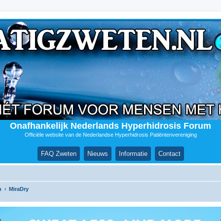
Onafhankelijk Nederlands Hyperhidrosis Forum
Officiële website van de Nederlandse Hyperhidrosis Patiëntenvereniging
FAQ Zweten
Nieuws
Informatie
Contact
n
MiraDry