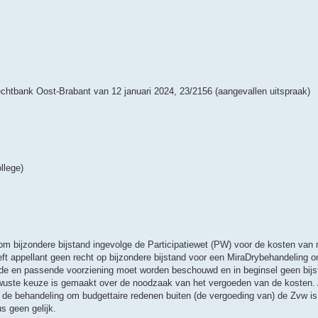
echtbank Oost-Brabant van 12 januari 2024, 23/2156 (aangevallen uitspraak)
llege)
m bijzondere bijstand ingevolge de Participatiewet (PW) voor de kosten van
eft appellant geen recht op bijzondere bijstand voor een MiraDrybehandeling 
nde en passende voorziening moet worden beschouwd en in beginsel geen bij
wuste keuze is gemaakt over de noodzaak van het vergoeden van de kosten. Ap
n de behandeling om budgettaire redenen buiten (de vergoeding van) de Zvw i
us geen gelijk.