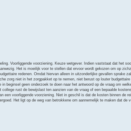
ling. Voorliggende voorziening. Keuze wetgever. Indien vaststaat dat het soo
aanwezig. Het is moeilijk voor te stellen dat ervoor wordt gekozen om op zichz
gettaire redenen. Omdat hiervan alleen in uitzonderlijke gevallen sprake zal 
e zorg niet in het zorgpakket op te nemen, niet berust op louter budgettaire
tie in beginsel geen onderzoek te doen naar het antwoord op de vraag om welk
 college rust de bewijslast ten aanzien van de vraag of een bepaalde kosten
van een voorliggende voorziening. Niet in geschil is dat de kosten binnen de r
ergoed. Het ligt op de weg van betrokkene om aannemelijk te maken dat de vo