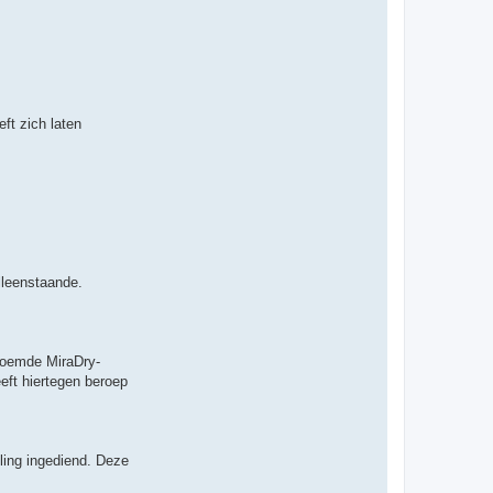
ft zich laten
lleenstaande.
enoemde MiraDry-
eft hiertegen beroep
ling ingediend. Deze