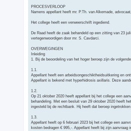
PROCESVERLOOP
Namens appellant heeft mr. P.Th. van Alkemade, advocaat,
Het college heeft een verweerschrift ingediend.
De Raad heeft de zaak behandeld op een zitting van 23 juli
vertegenwoordigen door mr. S. Cavdarci.
OVERWEGINGEN
Inleiding
1. Bij de beoordeling van het hoger beroep zijn de volgend
1.1.
Appellant heeft een arbeidsongeschiktheidsuitkering en on
Appellant is bekend met hyperhidrosis axillaris. Deze aando
1.2.
Op 21 oktober 2020 heeft appellant bij het college een aa
behandeling. Met een besluit van 29 oktober 2020 heeft he
ingesteld bij de rechtbank. Hij heeft dat beroep ingetrokken
1.3.
Appellant heeft op 6 februari 2023 bij het college een aan
kosten bedragen € 995,-. Appellant heeft bij zijn aanvraag i