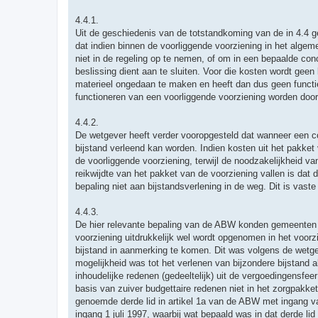
4.4.1.
Uit de geschiedenis van de totstandkoming van de in 4.4 
dat indien binnen de voorliggende voorziening in het alg
niet in de regeling op te nemen, of om in een bepaalde conc
beslissing dient aan te sluiten. Voor die kosten wordt geen 
materieel ongedaan te maken en heeft dan dus geen functie.
functioneren van een voorliggende voorziening worden door
4.4.2.
De wetgever heeft verder vooropgesteld dat wanneer een con
bijstand verleend kan worden. Indien kosten uit het pakket
de voorliggende voorziening, terwijl de noodzakelijkheid van
reikwijdte van het pakket van de voorziening vallen is dat 
bepaling niet aan bijstandsverlening in de weg. Dit is vast
4.4.3.
De hier relevante bepaling van de ABW konden gemeenten zo
voorziening uitdrukkelijk wel wordt opgenomen in het voorzi
bijstand in aanmerking te komen. Dit was volgens de wetgev
mogelijkheid was tot het verlenen van bijzondere bijstand
inhoudelijke redenen (gedeeltelijk) uit de vergoedingensfee
basis van zuiver budgettaire redenen niet in het zorgpakke
genoemde derde lid in artikel 1a van de ABW met ingang v
ingang 1 juli 1997, waarbij wat bepaald was in dat derde l