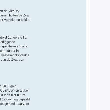
van de MiraDry-
redenen buiten de Zvw
 het verzekerde pakket
tikel 15, eerste lid,
oorliggende
specifieke situatie.
omt kan er in
s vaste rechtspraak.1
e van de Zvw, van
ri 2015 gold.
965 (ABW) en artikel
 zich niet uit tot
el 1a ook nog bepaald
t toegekend, daarvoor