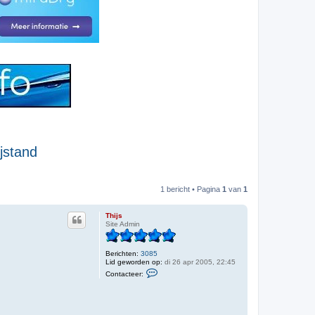
jstand
1 bericht • Pagina
1
van
1
Thijs
Site Admin
Berichten:
3085
Lid geworden op:
di 26 apr 2005, 22:45
C
Contacteer:
o
n
t
a
c