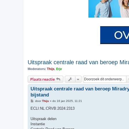
Uitspraak centrale raad van beroep Mira
Moderators:
Thijs
,
Erje
Plaats reactie
Uitspraak centrale raad van beroep Miradry
bijstand
B
door
Thijs
»
do 16 jan 2025, 11:21
e
r
ECLI:NL:CRVB:2024:2313
i
c
h
Uitspraak delen
t
Instantie