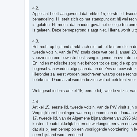
4.2.
Appellant heeft aangevoerd dat artikel 15, eerste lid, twee
behandeling. Hij stelt zich op het standpunt dat hij wel re
is gelaten. Hij meent dat in ieder geval het college ten on
is gelaten. Deze beroepsgrond slaagt niet. Hierna wordt ui
4.3.
Het recht op bijstand strekt zich niet uit tot kosten die in d
tweede volzin, van de PW, zoals deze wet per 1 januari 20
voorziening een bewuste beslissing is genomen over de noo
En indien medische zorg niet behoort tot de zorg die op gr
beginsel van worden uitgegaan dat in de Zvw de bewuste ke
Hieronder zal eerst worden beschreven waarop deze rechts
betekenis. Daarna zal worden bezien wat dit betekent voor
Wetsgeschiedenis artikel 15, eerste lid, tweede volzin, va
4.4.
Artikel 15, eerste lid, tweede volzin, van de PW vindt zijn 
Vergelijkbare bepalingen waren opgenomen in de daaraan v
17, tweede lid, van de Algemene bijstandswet van 1995 (Abw)
kosten die uitdrukkelijk buiten de werkingssfeer van een vo
dat als bij een beroep op een voorliggende voorziening in 
geen bijstand wordt verleend.