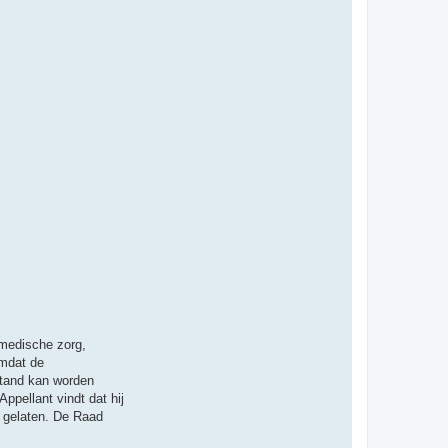
 medische zorg,
omdat de
stand kan worden
pellant vindt dat hij
s gelaten. De Raad