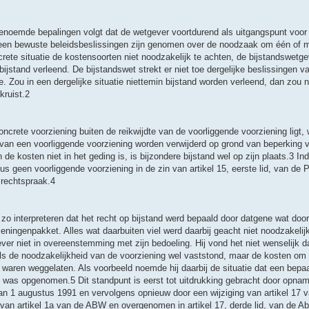
genoemde bepalingen volgt dat de wetgever voortdurend als uitgangspunt voor
emeen bewuste beleidsbeslissingen zijn genomen over de noodzaak om één of 
rete situatie de kostensoorten niet noodzakelijk te achten, de bijstandswetgev
bijstand verleend. De bijstandswet strekt er niet toe dergelijke beslissingen v
 Zou in een dergelijke situatie niettemin bijstand worden verleend, dan zou n
kruist.2
crete voorziening buiten de reikwijdte van de voorliggende voorziening ligt, 
 van een voorliggende voorziening worden verwijderd op grond van beperking v
 de kosten niet in het geding is, is bijzondere bijstand wel op zijn plaats.3 In
dus geen voorliggende voorziening in de zin van artikel 15, eerste lid, van de 
e rechtspraak.4
 interpreteren dat het recht op bijstand werd bepaald door datgene wat door
eningenpakket. Alles wat daarbuiten viel werd daarbij geacht niet noodzakelijk 
er niet in overeenstemming met zijn bedoeling. Hij vond het niet wenselijk d
 als de noodzakelijkheid van de voorziening wel vaststond, maar de kosten om
r waren weggelaten. Als voorbeeld noemde hij daarbij de situatie dat een bepa
t was opgenomen.5 Dit standpunt is eerst tot uitdrukking gebracht door opnam
an 1 augustus 1991 en vervolgens opnieuw door een wijziging van artikel 17
id van artikel 1a van de ABW en overgenomen in artikel 17, derde lid, van de A