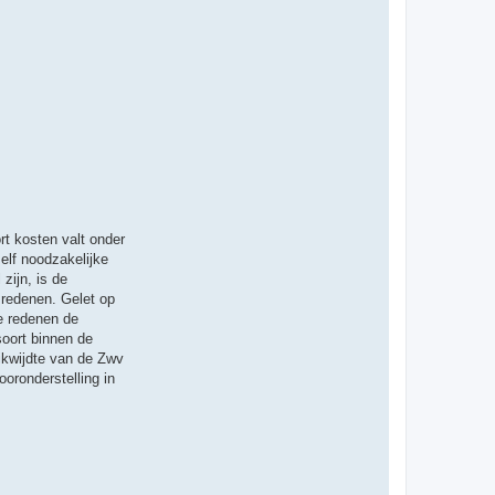
t
e
e
r
T
h
i
j
s
rt kosten valt onder
elf noodzakelijke
zijn, is de
 redenen. Gelet op
e redenen de
soort binnen de
eikwijdte van de Zwv
oronderstelling in