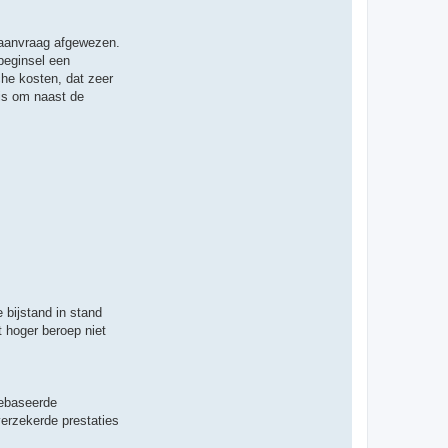
e aanvraag afgewezen.
beginsel een
he kosten, dat zeer
 is om naast de
 bijstand in stand
 hoger beroep niet
gebaseerde
verzekerde prestaties