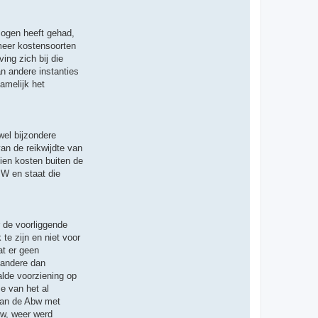
 ogen heeft gehad,
meer kostensoorten
ing zich bij die
an andere instanties
amelijk het
wel bijzondere
an de reikwijdte van
dien kosten buiten de
PW en staat die
 de voorliggende
te zijn en niet voor
at er geen
 andere dan
alde voorziening op
e van het al
 van de Abw met
bw, weer werd