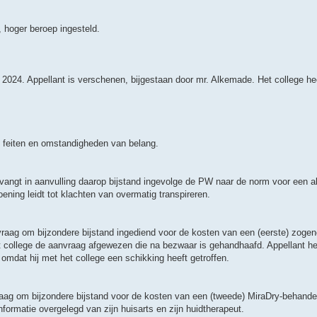
 hoger beroep ingesteld.
 2024. Appellant is verschenen, bijgestaan door mr. Alkemade. Het college hee
e feiten en omstandigheden van belang.
tvangt in aanvulling daarop bijstand ingevolge de PW naar de norm voor een a
ening leidt tot klachten van overmatig transpireren.
nvraag om bijzondere bijstand ingediend voor de kosten van een (eerste) zog
t college de aanvraag afgewezen die na bezwaar is gehandhaafd. Appellant he
 omdat hij met het college een schikking heeft getroffen.
vraag om bijzondere bijstand voor de kosten van een (tweede) MiraDry-behande
nformatie overgelegd van zijn huisarts en zijn huidtherapeut.