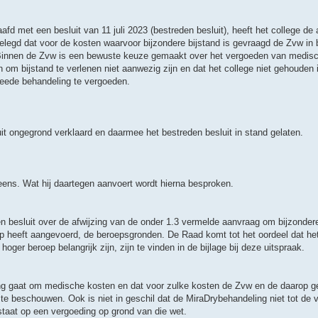
fd met een besluit van 11 juli 2023 (bestreden besluit), heeft het college d
gelegd dat voor de kosten waarvoor bijzondere bijstand is gevraagd de Zvw in 
. Binnen de Zvw is een bewuste keuze gemaakt over het vergoeden van medisc
 om bijstand te verlenen niet aanwezig zijn en dat het college niet gehouden
eede behandeling te vergoeden.
it ongegrond verklaard en daarmee het bestreden besluit in stand gelaten.
 eens. Wat hij daartegen aanvoert wordt hierna besproken.
n besluit over de afwijzing van de onder 1.3 vermelde aanvraag om bijzondere
ep heeft aangevoerd, de beroepsgronden. De Raad komt tot het oordeel dat het
hoger beroep belangrijk zijn, zijn te vinden in de bijlage bij deze uitspraak.
eling gaat om medische kosten en dat voor zulke kosten de Zvw en de daarop 
 te beschouwen. Ook is niet in geschil dat de MiraDrybehandeling niet tot de 
aat op een vergoeding op grond van die wet.