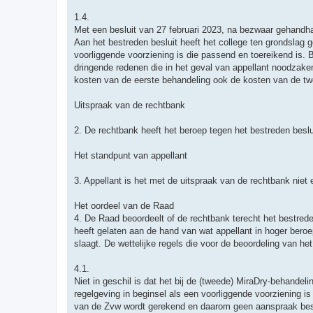
1.4.
Met een besluit van 27 februari 2023, na bezwaar gehandhaa
Aan het bestreden besluit heeft het college ten grondslag 
voorliggende voorziening is die passend en toereikend is
dringende redenen die in het geval van appellant noodzaken
kosten van de eerste behandeling ook de kosten van de tw
Uitspraak van de rechtbank
2. De rechtbank heeft het beroep tegen het bestreden beslu
Het standpunt van appellant
3. Appellant is het met de uitspraak van de rechtbank niet
Het oordeel van de Raad
4. De Raad beoordeelt of de rechtbank terecht het bestrede
heeft gelaten aan de hand van wat appellant in hoger bero
slaagt. De wettelijke regels die voor de beoordeling van het 
4.1.
Niet in geschil is dat het bij de (tweede) MiraDry-behand
regelgeving in beginsel als een voorliggende voorziening is
van de Zvw wordt gerekend en daarom geen aanspraak best