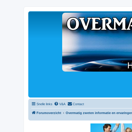
Snelle links
V&A
Contact
Forumoverzicht
Overmatig zweten informatie en ervaringe