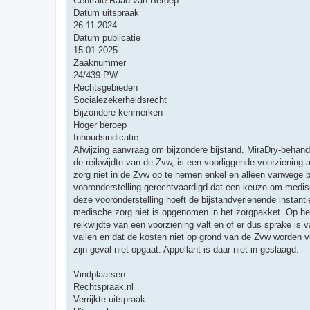
Centrale Raad van Beroep
Datum uitspraak
26-11-2024
Datum publicatie
15-01-2025
Zaaknummer
24/439 PW
Rechtsgebieden
Socialezekerheidsrecht
Bijzondere kenmerken
Hoger beroep
Inhoudsindicatie
Afwijzing aanvraag om bijzondere bijstand. MiraDry-behande
de reikwijdte van de Zvw, is een voorliggende voorziening 
zorg niet in de Zvw op te nemen enkel en alleen vanwege bud
vooronderstelling gerechtvaardigd dat een keuze om medisch
deze vooronderstelling hoeft de bijstandverlenende instan
medische zorg niet is opgenomen in het zorgpakket. Op het
reikwijdte van een voorziening valt en of er dus sprake is 
vallen en dat de kosten niet op grond van de Zvw worden v
zijn geval niet opgaat. Appellant is daar niet in geslaagd.
Vindplaatsen
Rechtspraak.nl
Verrijkte uitspraak