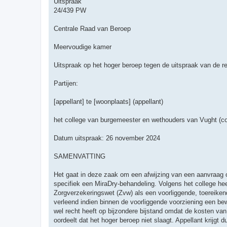
Uitspraak
24/439 PW
Centrale Raad van Beroep
Meervoudige kamer
Uitspraak op het hoger beroep tegen de uitspraak van de r
Partijen:
[appellant] te [woonplaats] (appellant)
het college van burgemeester en wethouders van Vught (co
Datum uitspraak: 26 november 2024
SAMENVATTING
Het gaat in deze zaak om een afwijzing van een aanvraag o
specifiek een MiraDry-behandeling. Volgens het college he
Zorgverzekeringswet (Zvw) als een voorliggende, toereike
verleend indien binnen de voorliggende voorziening een be
wel recht heeft op bijzondere bijstand omdat de kosten va
oordeelt dat het hoger beroep niet slaagt. Appellant krijgt d