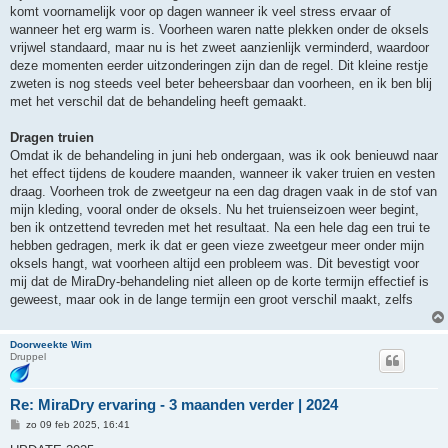
komt voornamelijk voor op dagen wanneer ik veel stress ervaar of
wanneer het erg warm is. Voorheen waren natte plekken onder de oksels
vrijwel standaard, maar nu is het zweet aanzienlijk verminderd, waardoor
deze momenten eerder uitzonderingen zijn dan de regel. Dit kleine restje
zweten is nog steeds veel beter beheersbaar dan voorheen, en ik ben blij
met het verschil dat de behandeling heeft gemaakt.
Dragen truien
Omdat ik de behandeling in juni heb ondergaan, was ik ook benieuwd naar
het effect tijdens de koudere maanden, wanneer ik vaker truien en vesten
draag. Voorheen trok de zweetgeur na een dag dragen vaak in de stof van
mijn kleding, vooral onder de oksels. Nu het truienseizoen weer begint,
ben ik ontzettend tevreden met het resultaat. Na een hele dag een trui te
hebben gedragen, merk ik dat er geen vieze zweetgeur meer onder mijn
oksels hangt, wat voorheen altijd een probleem was. Dit bevestigt voor
mij dat de MiraDry-behandeling niet alleen op de korte termijn effectief is
geweest, maar ook in de lange termijn een groot verschil maakt, zelfs
Doorweekte Wim
Druppel
Re: MiraDry ervaring - 3 maanden verder | 2024
B
zo 09 feb 2025, 16:41
e
r