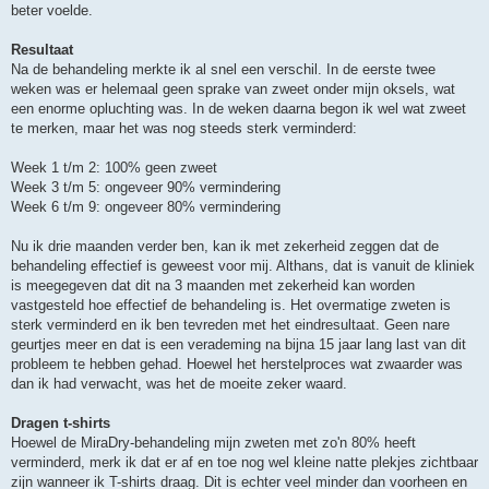
beter voelde.
Resultaat
Na de behandeling merkte ik al snel een verschil. In de eerste twee
weken was er helemaal geen sprake van zweet onder mijn oksels, wat
een enorme opluchting was. In de weken daarna begon ik wel wat zweet
te merken, maar het was nog steeds sterk verminderd:
Week 1 t/m 2: 100% geen zweet
Week 3 t/m 5: ongeveer 90% vermindering
Week 6 t/m 9: ongeveer 80% vermindering
Nu ik drie maanden verder ben, kan ik met zekerheid zeggen dat de
behandeling effectief is geweest voor mij. Althans, dat is vanuit de kliniek
is meegegeven dat dit na 3 maanden met zekerheid kan worden
vastgesteld hoe effectief de behandeling is. Het overmatige zweten is
sterk verminderd en ik ben tevreden met het eindresultaat. Geen nare
geurtjes meer en dat is een verademing na bijna 15 jaar lang last van dit
probleem te hebben gehad. Hoewel het herstelproces wat zwaarder was
dan ik had verwacht, was het de moeite zeker waard.
Dragen t-shirts
Hoewel de MiraDry-behandeling mijn zweten met zo'n 80% heeft
verminderd, merk ik dat er af en toe nog wel kleine natte plekjes zichtbaar
zijn wanneer ik T-shirts draag. Dit is echter veel minder dan voorheen en