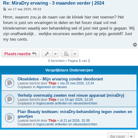
Re: MiraDry ervaring - 3 maanden verder | 2024
B
wo 17 sep 2025, 09:33
e
r
Hmm, waarom zou je de naam van de kliniek hier niet noemen? Het
i
forum is juist om ervaringen te delen en het forum staat vol met
c
h
klinieknamen waarbij een behandeling wel of juist niet goed is gegaan. Wij
t
zijn onafhankelijk... eerlijke recensies worden juist op prijs gesteld!! Just
my two cents.
Plaats reactie
6 berichten • Pagina
1
van
1
Vergelijkbare Onderwerpen
Okseldetox - Mijn ervaring zonder deodorant
Laatste bericht door
Thijs
«
ma 25 mei 2026, 13:34
Geplaatst in
Algemeen en nieuws
Verhelp overmatig zweten met nieuw apparaat (miraDry)
Laatste bericht door
Thijs
«
zo 19 apr 2026, 12:29
Geplaatst in
Ingescande artikelen en nieuwsberichten
Flair Beauty testteam: miraDry-behandeling tegen zweten en
geurtjes
Laatste bericht door
Thijs
«
di 21 jul 2026, 15:38
Geplaatst in
Ingescande artikelen en nieuwsberichten
Ga naar