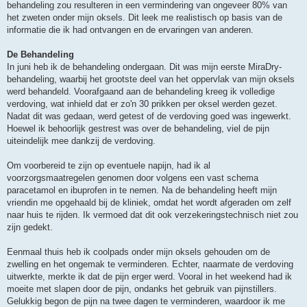
behandeling zou resulteren in een vermindering van ongeveer 80% van
het zweten onder mijn oksels. Dit leek me realistisch op basis van de
informatie die ik had ontvangen en de ervaringen van anderen.
De Behandeling
In juni heb ik de behandeling ondergaan. Dit was mijn eerste MiraDry-
behandeling, waarbij het grootste deel van het oppervlak van mijn oksels
werd behandeld. Voorafgaand aan de behandeling kreeg ik volledige
verdoving, wat inhield dat er zo'n 30 prikken per oksel werden gezet.
Nadat dit was gedaan, werd getest of de verdoving goed was ingewerkt.
Hoewel ik behoorlijk gestrest was over de behandeling, viel de pijn
uiteindelijk mee dankzij de verdoving.
Om voorbereid te zijn op eventuele napijn, had ik al
voorzorgsmaatregelen genomen door volgens een vast schema
paracetamol en ibuprofen in te nemen. Na de behandeling heeft mijn
vriendin me opgehaald bij de kliniek, omdat het wordt afgeraden om zelf
naar huis te rijden. Ik vermoed dat dit ook verzekeringstechnisch niet zou
zijn gedekt.
Eenmaal thuis heb ik coolpads onder mijn oksels gehouden om de
zwelling en het ongemak te verminderen. Echter, naarmate de verdoving
uitwerkte, merkte ik dat de pijn erger werd. Vooral in het weekend had ik
moeite met slapen door de pijn, ondanks het gebruik van pijnstillers.
Gelukkig begon de pijn na twee dagen te verminderen, waardoor ik me