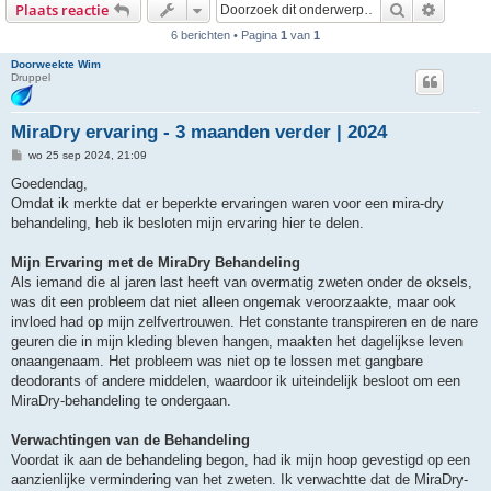
Zoek
Uitgebr
Plaats reactie
6 berichten • Pagina
1
van
1
Doorweekte Wim
Druppel
MiraDry ervaring - 3 maanden verder | 2024
B
wo 25 sep 2024, 21:09
e
r
Goedendag,
i
Omdat ik merkte dat er beperkte ervaringen waren voor een mira-dry
c
h
behandeling, heb ik besloten mijn ervaring hier te delen.
t
Mijn Ervaring met de MiraDry Behandeling
Als iemand die al jaren last heeft van overmatig zweten onder de oksels,
was dit een probleem dat niet alleen ongemak veroorzaakte, maar ook
invloed had op mijn zelfvertrouwen. Het constante transpireren en de nare
geuren die in mijn kleding bleven hangen, maakten het dagelijkse leven
onaangenaam. Het probleem was niet op te lossen met gangbare
deodorants of andere middelen, waardoor ik uiteindelijk besloot om een
MiraDry-behandeling te ondergaan.
Verwachtingen van de Behandeling
Voordat ik aan de behandeling begon, had ik mijn hoop gevestigd op een
aanzienlijke vermindering van het zweten. Ik verwachtte dat de MiraDry-