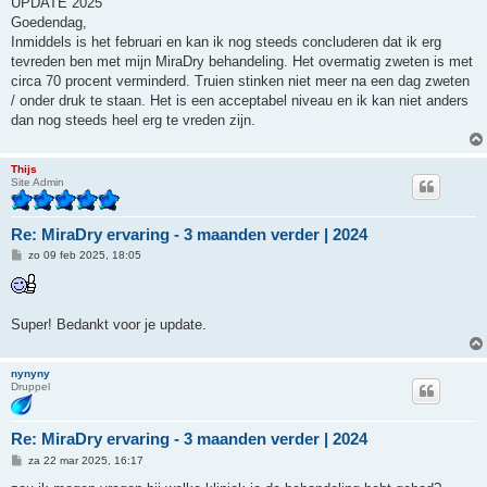
UPDATE 2025
i
Goedendag,
c
h
Inmiddels is het februari en kan ik nog steeds concluderen dat ik erg
t
tevreden ben met mijn MiraDry behandeling. Het overmatig zweten is met
circa 70 procent verminderd. Truien stinken niet meer na een dag zweten
/ onder druk te staan. Het is een acceptabel niveau en ik kan niet anders
dan nog steeds heel erg te vreden zijn.
Thijs
Site Admin
Re: MiraDry ervaring - 3 maanden verder | 2024
B
zo 09 feb 2025, 18:05
e
r
i
c
h
Super! Bedankt voor je update.
t
nynyny
Druppel
Re: MiraDry ervaring - 3 maanden verder | 2024
B
za 22 mar 2025, 16:17
e
r