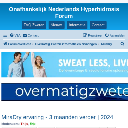
Onafhankelijk Nederlands Hyperhidrosis
Forum
FAQ Zweten
Nieuws
Informatie
Contact
V&A
Contact
Registreer
Aanmelden
Z
Forumoverzicht
Overmatig zweten informatie en ervaringen
MiraDry
o
e
k
MiraDry ervaring - 3 maanden verder | 2024
Moderators:
Thijs
,
Erje