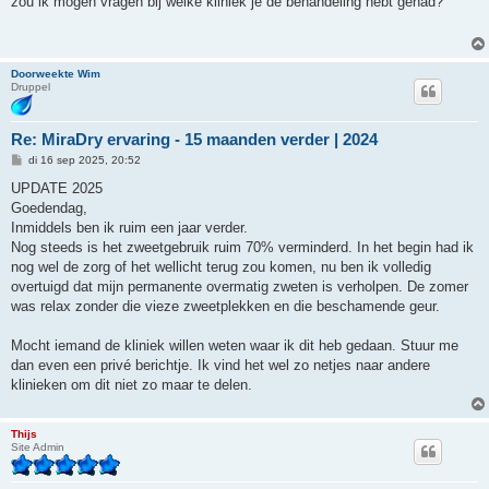
zou ik mogen vragen bij welke kliniek je de behandeling hebt gehad?
i
c
h
t
Doorweekte Wim
Druppel
Re: MiraDry ervaring - 15 maanden verder | 2024
B
di 16 sep 2025, 20:52
e
r
UPDATE 2025
i
Goedendag,
c
h
Inmiddels ben ik ruim een jaar verder.
t
Nog steeds is het zweetgebruik ruim 70% verminderd. In het begin had ik
nog wel de zorg of het wellicht terug zou komen, nu ben ik volledig
overtuigd dat mijn permanente overmatig zweten is verholpen. De zomer
was relax zonder die vieze zweetplekken en die beschamende geur.
Mocht iemand de kliniek willen weten waar ik dit heb gedaan. Stuur me
dan even een privé berichtje. Ik vind het wel zo netjes naar andere
klinieken om dit niet zo maar te delen.
Thijs
Site Admin