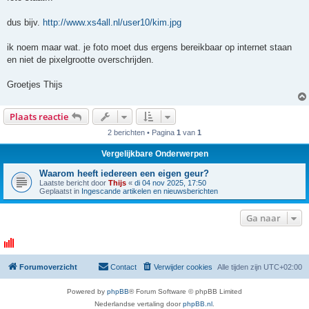
dus bijv.
http://www.xs4all.nl/user10/kim.jpg
ik noem maar wat. je foto moet dus ergens bereikbaar op internet staan
en niet de pixelgrootte overschrijden.
Groetjes Thijs
Plaats reactie
2 berichten • Pagina
1
van
1
Vergelijkbare Onderwerpen
Waarom heeft iedereen een eigen geur?
Laatste bericht door
Thijs
«
di 04 nov 2025, 17:50
Geplaatst in
Ingescande artikelen en nieuwsberichten
Ga naar
Forumoverzicht
Contact
Verwijder cookies
Alle tijden zijn
UTC+02:00
Powered by
phpBB
® Forum Software © phpBB Limited
Nederlandse vertaling door
phpBB.nl
.