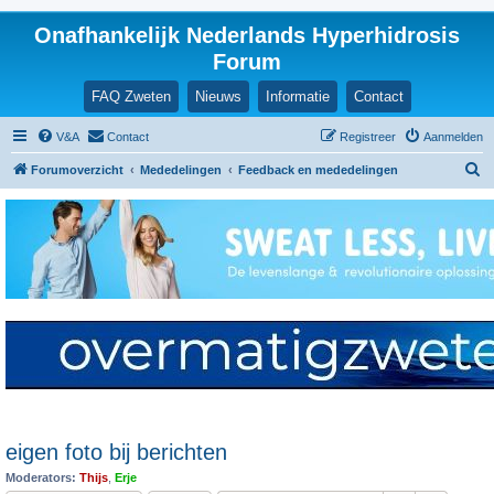
Onafhankelijk Nederlands Hyperhidrosis
Forum
FAQ Zweten
Nieuws
Informatie
Contact
V&A
Contact
Registreer
Aanmelden
Z
Forumoverzicht
Mededelingen
Feedback en mededelingen
o
e
k
eigen foto bij berichten
Moderators:
Thijs
,
Erje