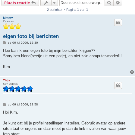
Zoek
Uitgebr
Plaats reactie
2 berichten • Pagina
1
van
1
kimmy
Oceaan
eigen foto bij berichten
B
do 06 jul 2006, 16:30
e
r
Hoe kan ik een eigen foto bij mijn berichten krijgen??
i
Sorry ben blond(beetje uit een potje), en niet zo'n computerwonder!!!
c
h
t
Kim
Thijs
Site Admin
B
do 06 jul 2006, 18:58
e
r
Hoi Kim,
i
c
h
Je kunt dat bij je profielinstellingen instellen. Gebruik avatar op andere
t
site staat er ergens en daar moet je dan de link invullen van waar jouw
foto staat...