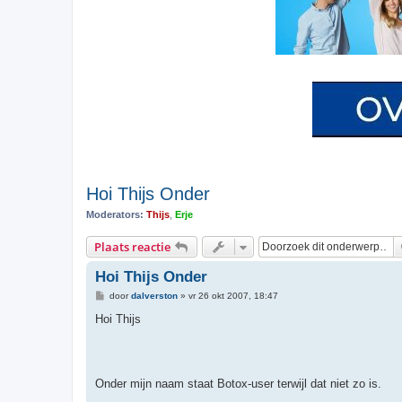
Hoi Thijs Onder
Moderators:
Thijs
,
Erje
Plaats reactie
Hoi Thijs Onder
B
door
dalverston
»
vr 26 okt 2007, 18:47
e
r
Hoi Thijs
i
c
h
t
Onder mijn naam staat Botox-user terwijl dat niet zo is.