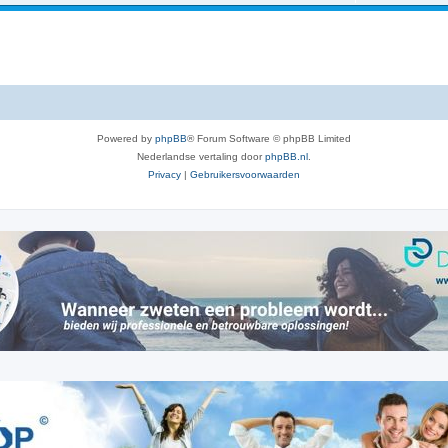
e
a
c
t
i
Powered by
phpBB
® Forum Software © phpBB Limited
e
Nederlandse vertaling door
phpBB.nl
.
s
Privacy
|
Gebruikersvoorwaarden