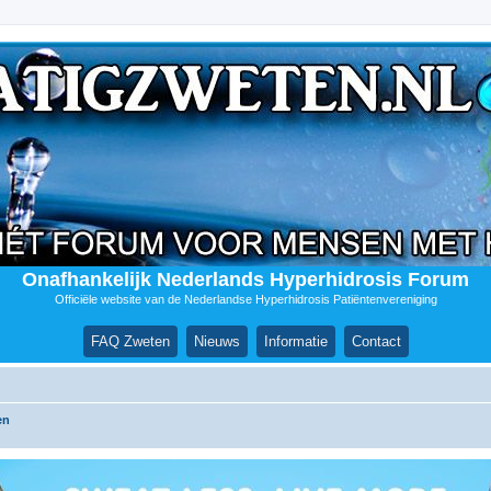
Onafhankelijk Nederlands Hyperhidrosis Forum
Officiële website van de Nederlandse Hyperhidrosis Patiëntenvereniging
FAQ Zweten
Nieuws
Informatie
Contact
en