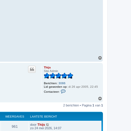
t
e
e
r
d
a
l
v
e
r
s
t
o
n
O
m
h
Thijs
o
Site Admin
o
g
Berichten:
3086
Lid geworden op:
di 26 apr 2005, 22:45
C
Contacteer:
o
n
O
t
m
a
2 berichten • Pagina
1
van
1
h
c
o
t
o
e
WEERGAVES
LAATSTE BERICHT
e
g
r
L
door
Thijs
T
W
961
a
zo 24 mei 2026, 14:07
h