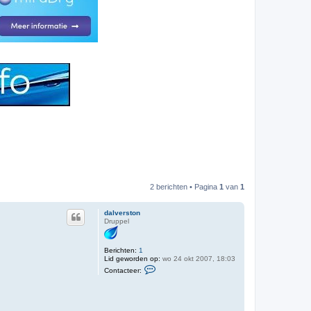
2 berichten • Pagina
1
van
1
dalverston
Druppel
Berichten:
1
Lid geworden op:
wo 24 okt 2007, 18:03
C
Contacteer:
o
n
t
a
c