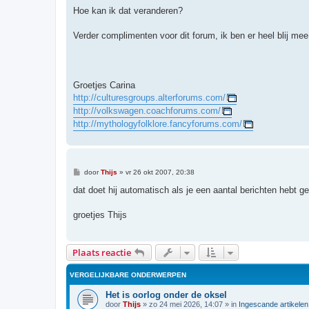
Hoe kan ik dat veranderen?
Verder complimenten voor dit forum, ik ben er heel blij mee
Groetjes Carina
http://culturesgroups.alterforums.com/
http://volkswagen.coachforums.com/
http://mythologyfolklore.fancyforums.com/
B
door
Thijs
»
vr 26 okt 2007, 20:38
e
r
dat doet hij automatisch als je een aantal berichten hebt g
i
c
h
groetjes Thijs
t
Plaats reactie
VERGELIJKBARE ONDERWERPEN
Het is oorlog onder de oksel
door
Thijs
»
zo 24 mei 2026, 14:07
» in
Ingescande artikelen