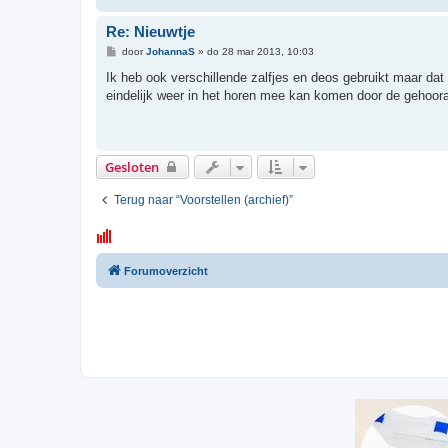
Re: Nieuwtje
B
door
JohannaS
»
do 28 mar 2013, 10:03
e
r
Ik heb ook verschillende zalfjes en deos gebruikt maar dat 
i
eindelijk weer in het horen mee kan komen door de gehoo
c
h
t
Gesloten
Terug naar “Voorstellen (archief)”
Forumoverzicht