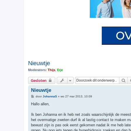
Nieuwtje
Moderators:
Thijs
,
Erje
Zo
Gesloten
Nieuwtje
B
door
JohannaS
»
wo 27 mar 2013, 10:09
e
r
Hallo allen,
i
c
h
Ik ben Johanna en ik heb net zoals waarschijnlijk de meest
t
het overmatige zweten durf ik al lastig contact te maken ma
bewust zijn is pas ook eerst gekomen nadat ik me heb lat
groep. Nu nog iets tegen de hyperhidrosis zoeken en dan 