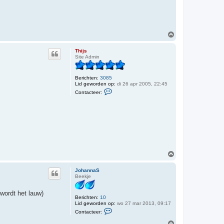
t
e
e
r
J
O
o
h
m
a
h
Thijs
n
o
Site Admin
n
o
a
g
S
Berichten:
3085
Lid geworden op:
di 26 apr 2005, 22:45
C
Contacteer:
o
n
t
a
c
t
e
e
r
T
O
h
m
i
h
j
JohannaS
s
o
Beekje
o
g
wordt het lauw)
Berichten:
10
Lid geworden op:
wo 27 mar 2013, 09:17
C
Contacteer:
o
n
O