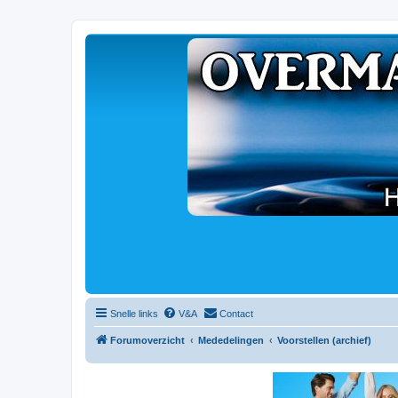
Snelle links
V&A
Contact
Forumoverzicht
Mededelingen
Voorstellen (archief)