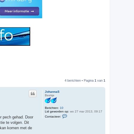
4 berichten • Pagina
1
van
1
JohannaS
Beekje
Berichten:
10
Lid geworden op:
wo 27 mar 2013, 09:17
C
Contacteer:
er pech gehad. Door
o
n
ie te volgen. Dit
t
e kan komen met de
a
c