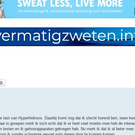
ek
Uitgebreid zoeken
e last van Hyperhidrosis. Daarbij komt nog dat ik slecht horend ben, twee ke
ar in groepen merk ik toch echt dat ik er heel veel moeite mee heb de interact
en testen en ik gehoorapparaten gekregen heb. Nu merk ik dat ik al beter me
hoop ik zonder schaamte gevoel mijn dagen door te kunnen komen.