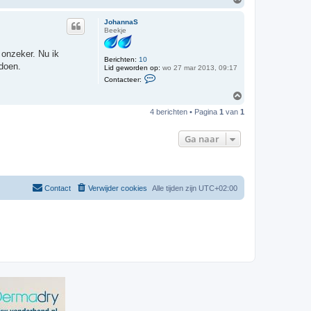
t
m
a
h
c
JohannaS
o
t
Beekje
o
e
e
g
 onzeker. Nu ik
r
Berichten:
10
J
 doen.
Lid geworden op:
wo 27 mar 2013, 09:17
o
C
h
Contacteer:
o
a
n
O
n
t
n
m
a
4 berichten • Pagina
1
van
1
a
h
c
S
o
t
o
e
Ga naar
e
g
r
J
o
h
a
Contact
Verwijder cookies
Alle tijden zijn
UTC+02:00
n
n
a
S