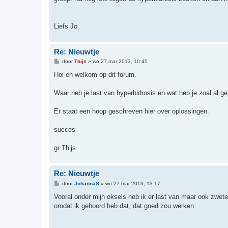
Liefs Jo
Re: Nieuwtje
B
door
Thijs
»
wo 27 mar 2013, 10:45
e
r
Hoi en welkom op dit forum.
i
c
h
Waar heb je last van hyperhidrosis en wat heb je zoal al g
t
Er staat een hoop geschreven hier over oplossingen.
succes
gr Thijs
Re: Nieuwtje
B
door
JohannaS
»
wo 27 mar 2013, 13:17
e
r
Vooral onder mijn oksels heb ik er last van maar ook zwete
i
omdat ik gehoord heb dat, dat goed zou werken
c
h
t