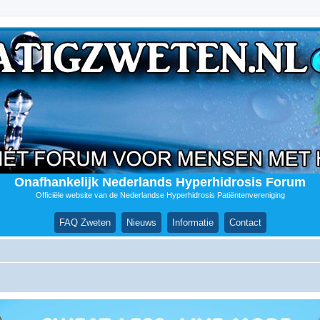
Onafhankelijk Nederlands Hyperhidrosis Forum
Officiële website van de Nederlandse Hyperhidrosis Patiëntenvereniging
FAQ Zweten
Nieuws
Informatie
Contact