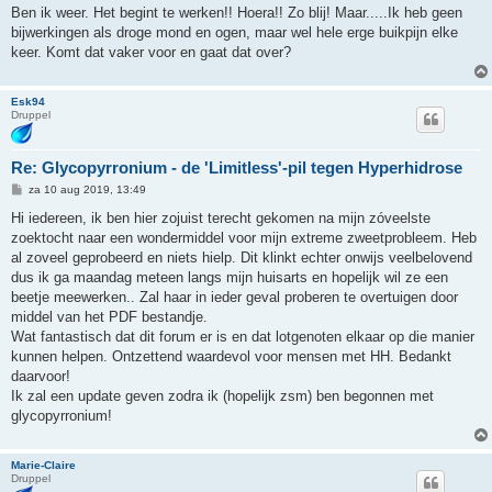
r
Ben ik weer. Het begint te werken!! Hoera!! Zo blij! Maar.....Ik heb geen
i
bijwerkingen als droge mond en ogen, maar wel hele erge buikpijn elke
c
h
keer. Komt dat vaker voor en gaat dat over?
t
Esk94
Druppel
Re: Glycopyrronium - de 'Limitless'-pil tegen Hyperhidrose
B
za 10 aug 2019, 13:49
e
r
Hi iedereen, ik ben hier zojuist terecht gekomen na mijn zóveelste
i
zoektocht naar een wondermiddel voor mijn extreme zweetprobleem. Heb
c
h
al zoveel geprobeerd en niets hielp. Dit klinkt echter onwijs veelbelovend
t
dus ik ga maandag meteen langs mijn huisarts en hopelijk wil ze een
beetje meewerken.. Zal haar in ieder geval proberen te overtuigen door
middel van het PDF bestandje.
Wat fantastisch dat dit forum er is en dat lotgenoten elkaar op die manier
kunnen helpen. Ontzettend waardevol voor mensen met HH. Bedankt
daarvoor!
Ik zal een update geven zodra ik (hopelijk zsm) ben begonnen met
glycopyrronium!
Marie-Claire
Druppel