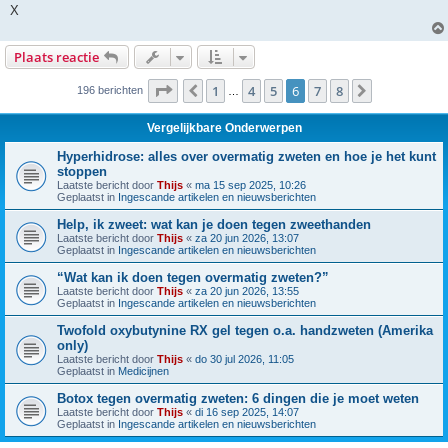
X
Plaats reactie
Pagina
6
van
8
1
4
5
6
7
8
Vorige
Volgende
196 berichten
…
Vergelijkbare Onderwerpen
Hyperhidrose: alles over overmatig zweten en hoe je het kunt
stoppen
Laatste bericht door
Thijs
«
ma 15 sep 2025, 10:26
Geplaatst in
Ingescande artikelen en nieuwsberichten
Help, ik zweet: wat kan je doen tegen zweethanden
Laatste bericht door
Thijs
«
za 20 jun 2026, 13:07
Geplaatst in
Ingescande artikelen en nieuwsberichten
“Wat kan ik doen tegen overmatig zweten?”
Laatste bericht door
Thijs
«
za 20 jun 2026, 13:55
Geplaatst in
Ingescande artikelen en nieuwsberichten
Twofold oxybutynine RX gel tegen o.a. handzweten (Amerika
only)
Laatste bericht door
Thijs
«
do 30 jul 2026, 11:05
Geplaatst in
Medicijnen
Botox tegen overmatig zweten: 6 dingen die je moet weten
Laatste bericht door
Thijs
«
di 16 sep 2025, 14:07
Geplaatst in
Ingescande artikelen en nieuwsberichten