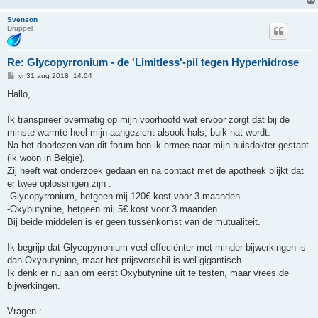
Svenson
Druppel
Re: Glycopyrronium - de 'Limitless'-pil tegen Hyperhidrose
B
vr 31 aug 2018, 14:04
e
r
Hallo,
i
c
h
Ik transpireer overmatig op mijn voorhoofd wat ervoor zorgt dat bij de
t
minste warmte heel mijn aangezicht alsook hals, buik nat wordt.
Na het doorlezen van dit forum ben ik ermee naar mijn huisdokter gestapt
(ik woon in België).
Zij heeft wat onderzoek gedaan en na contact met de apotheek blijkt dat
er twee oplossingen zijn :
-Glycopyrronium, hetgeen mij 120€ kost voor 3 maanden
-Oxybutynine, hetgeen mij 5€ kost voor 3 maanden
Bij beide middelen is er geen tussenkomst van de mutualiteit.
Ik begrijp dat Glycopyrronium veel effeciënter met minder bijwerkingen is
dan Oxybutynine, maar het prijsverschil is wel gigantisch.
Ik denk er nu aan om eerst Oxybutynine uit te testen, maar vrees de
bijwerkingen.
Vragen :