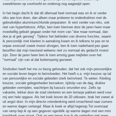
zweetklieren op voorhoofd en onderrug nog wagewijd open.
In het begin dacht ik dat dit allemaal heel normaal was en ik er verder
niks aan kon doen, dan alleen maar proberen te onderdrukken met de
gebruikelijke aluminiumchloride preparaten. Ik wist verder van niks, ook
niet van hyperhidrosis. Affijn, ben toen hiermee door de jaren heen maar
moedwillig gebukt gegaan onder het mom van "doe maar normaal, dan
doe je al gek genoeg". Tijdens het bekleden van diverse functies, waarin
ik persoonlijk met klanten in aanraking kwam en ik telkens te pas en te
onpas exessief zweet moest afvegen, ben ik toen naderhand pas gaan
beseffen dat mijn toestand weleens niet zo normaal als gedacht moest
zijn. Door de jaren heen ben ik toen ernstig gaan twijfelen over het
"normaal" zijn van al dat buitensporig gezweet.
Sindsdien heeft het me zo bezig gehouden, dat het ook mijn persoonlijke
en sociale leven begon te beïnvloeden. Het heeft o.a. mijn keuzes op tal
van persoonlijke en sociale gebieden sterk beïnvloed. Te weten: Kleding
keuzes, sociale gelegenheden bezoeken, tijdstip van de dag, drukke
gebieden vermijden, wachtrijen bij kassa's omzeilen enz. Zelfs op
vakantie, lekker door de stad slenteren en een terrasje pakken werd voor
mij een hele opgave. Als het kwik boven de 20 uitkwam, brak het zweet al
uit angst door. In mijn directe vriendenkring werd smachtend naar zomers
en warme dagen verlangd. Maar ik keek er altijd tegenop.Tot overmaat
van ramp liep ik op een gegeven ogenblik op warme dagen met een mini
handdoek over straat. Ook op een terras kon ik de verleiding niet meer