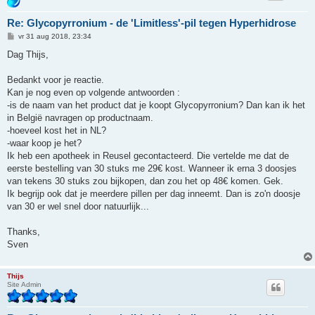
Re: Glycopyrronium - de 'Limitless'-pil tegen Hyperhidrose
B
vr 31 aug 2018, 23:34
e
r
Dag Thijs,
i
c
h
Bedankt voor je reactie.
t
Kan je nog even op volgende antwoorden :
-is de naam van het product dat je koopt Glycopyrronium? Dan kan ik het
in België navragen op productnaam.
-hoeveel kost het in NL?
-waar koop je het?
Ik heb een apotheek in Reusel gecontacteerd. Die vertelde me dat de
eerste bestelling van 30 stuks me 29€ kost. Wanneer ik erna 3 doosjes
van tekens 30 stuks zou bijkopen, dan zou het op 48€ komen. Gek.
Ik begrijp ook dat je meerdere pillen per dag inneemt. Dan is zo'n doosje
van 30 er wel snel door natuurlijk...
Thanks,
Sven
Thijs
Site Admin