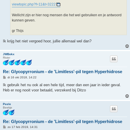
viewtopic.php?f=11&t=3222
Wellicht zijn er hier nog mensen die het wel gebruiken en je antwoord
kunnen geven.
gr Thijs
Ik krijg het niet vergoed hoor, jullie allemaal wel dan?
JWBokx
Rivier
Re: Glycopyrronium - de 'Limitless'-pil tegen Hyperhidrose
B
di 16 okt 2018, 14:22
e
r
Ik gebruik het nu ook al een hele tijd, meer dan een jaar in ieder geval.
i
Heb er nog nooit voor betaald, verzekerd bij Ditzo
c
h
t
Peele
Beekje
Re: Glycopyrronium - de 'Limitless'-pil tegen Hyperhidrose
B
zo 17 feb 2019, 14:31