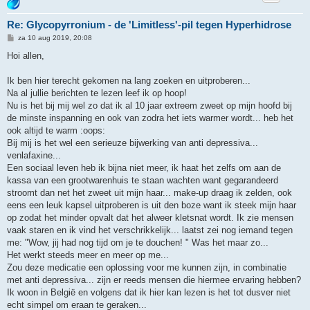
Re: Glycopyrronium - de 'Limitless'-pil tegen Hyperhidrose
B
za 10 aug 2019, 20:08
e
r
Hoi allen,
i
c
h
Ik ben hier terecht gekomen na lang zoeken en uitproberen...
t
Na al jullie berichten te lezen leef ik op hoop!
Nu is het bij mij wel zo dat ik al 10 jaar extreem zweet op mijn hoofd bij
de minste inspanning en ook van zodra het iets warmer wordt... heb het
ook altijd te warm :oops:
Bij mij is het wel een serieuze bijwerking van anti depressiva...
venlafaxine...
Een sociaal leven heb ik bijna niet meer, ik haat het zelfs om aan de
kassa van een grootwarenhuis te staan wachten want gegarandeerd
stroomt dan net het zweet uit mijn haar... make-up draag ik zelden, ook
eens een leuk kapsel uitproberen is uit den boze want ik steek mijn haar
op zodat het minder opvalt dat het alweer kletsnat wordt. Ik zie mensen
vaak staren en ik vind het verschrikkelijk... laatst zei nog iemand tegen
me: "Wow, jij had nog tijd om je te douchen! " Was het maar zo...
Het werkt steeds meer en meer op me...
Zou deze medicatie een oplossing voor me kunnen zijn, in combinatie
met anti depressiva... zijn er reeds mensen die hiermee ervaring hebben?
Ik woon in België en volgens dat ik hier kan lezen is het tot dusver niet
echt simpel om eraan te geraken...