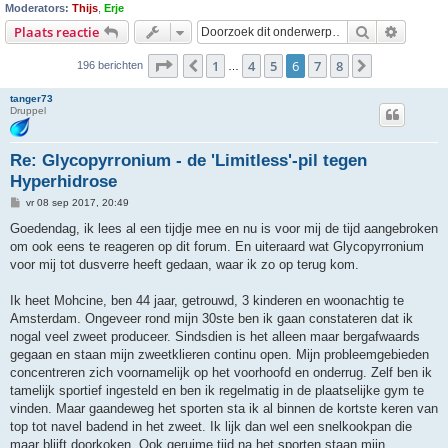
Moderators:
Thijs
,
Erje
Zoek
Uitgebr
Plaats reactie
Pagina
6
van
8
1
4
5
6
7
8
Vorige
Volgende
196 berichten
…
tanger73
Druppel
Re: Glycopyrronium - de 'Limitless'-pil tegen
Hyperhidrose
B
vr 08 sep 2017, 20:49
e
r
Goedendag, ik lees al een tijdje mee en nu is voor mij de tijd aangebroken
i
om ook eens te reageren op dit forum. En uiteraard wat Glycopyrronium
c
h
voor mij tot dusverre heeft gedaan, waar ik zo op terug kom.
t
Ik heet Mohcine, ben 44 jaar, getrouwd, 3 kinderen en woonachtig te
Amsterdam. Ongeveer rond mijn 30ste ben ik gaan constateren dat ik
nogal veel zweet produceer. Sindsdien is het alleen maar bergafwaards
gegaan en staan mijn zweetklieren continu open. Mijn probleemgebieden
concentreren zich voornamelijk op het voorhoofd en onderrug. Zelf ben ik
tamelijk sportief ingesteld en ben ik regelmatig in de plaatselijke gym te
vinden. Maar gaandeweg het sporten sta ik al binnen de kortste keren van
top tot navel badend in het zweet. Ik lijk dan wel een snelkookpan die
maar blijft doorkoken. Ook geruime tijd na het sporten staan mijn