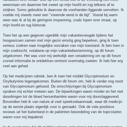
weerstaan om daarmee het zweet op mijn hoofd en rug telkens af te
strijken. Soms gebruikte ik daarvoor de voorhanden liggende servetten. Ik
voelde mij steeds meer een "vreemde eend in de bijt". Vooral bij warm
weer was ik al bij de geringste inspanning, zoals lopen over straat, op
mijn hoofd en rug kletsnat.
Toen het op een gegeven ogenblik mijn vakantievreugde tijdens het
hoogseizoen samen met mijn gezin ernstig ging beperken, ging ik toen
serieus zoeken naar mogelijke oorzaken van mijn toestand. Ik ben toen in
mijn zoektocht, notabene op mijn vakantiebestemming, op dit forum
uitgekomen. Het was voor mij werkelijk een verademing om op dit forum
zoveel informatie te ontdekken omtrent overmatig zweten. Ik heb hier erg
veel aan gehad.
Op het medicijnen rubriek, ben ik toen het middel Glycopirronium en
Oxybutynine tegengekomen. Buiten dit forum om, heb ik verder nog nooit
van Glycopirronium gehoord. De omschrijvingen bij Glycopirronium
spraken mij echter meteen aan. De bijwerkingen waren minder en het niet
doordringen tot de bloed hersenbarrière waren voor mij doorslaggevend.
Bovendien heb ik van nature al veel speekselaanmaak, waar dit medicijn
op de eerste plaats eigenlijk voor is gemaakt. Ook de vele positieve
reviews uit het buitenland in de patiënten beoordeling van de topicstarter,
waren voor mij bepalend.