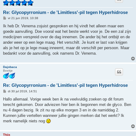
Re: Glycopyrronium - de 'Limitless'-pil tegen Hyperhidrose
B
vr 21 jun 2019, 10:38
e
r
Ik heb Dr. Venema zojuist gesproken en hij vindt het alleen maar een
i
goede aanvulling. Doe vooral wat het beste werkt voor je. De een zal zijn
c
h
medicijnen verspreid over de dag innemen. De ander bij het ontbijt en de
t
ander weer op een lege maag. Het verschilt. Je kunt er last van krijgen
als je het op je lege maag inneemt, maar dit verschilt per persoon. Maar
bedankt voor de aanvulling, ook namens Dr. Venema.
Dajobaca
Beekje
Re: Glycopyrronium - de 'Limitless'-pil tegen Hyperhidrose
B
di 30 jul 2019, 14:51
e
r
Hallo allemaal. Vorige week ben ik na veelvuldig zoeken op dit forum
i
terecht gekomen. Door adviezen hier ben ik begonnen met de glyco. Ben
c
h
nu 4 dagen bezig. Ik zit nu op elke morgen 3 en in de namiddag 2.
t
Kunnen jullie vertellen wanneer jullie gingen merken dat het werkt? Ik
merk namelijk niets nog
Thijs