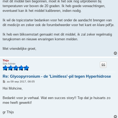
met dit middel ben begonnen, moet ik het ook nog uitproberen bij
temperaturen ver boven de 20 graden. Ik heb goede verwachtingen,
eventueel kan ik het middel kalibreren, indien nodig.
Ik wil de topicstarter bedanken voor het onder de aandacht brengen van
dit medicijn en zeker ook de forumbeheerder voor het kant en klare pdf'je.
Ik heb een bliksemstart gemaakt met dit middel, ik zal zeker regelmatig
terugkomen en nieuwe ervaringen komen melden.
Met vriendelijke groet,
Thijs
Site Admin
Re: Glycopyrronium - de 'Limitless'-pil tegen Hyperhidrose
B
za 09 sep 2017, 08:05
e
r
Hoi Mohcine,
i
c
h
Bedankt voor je verhaal. Wat een succes story!! Top dat je huisarts zo
t
mee heeft gewerkt!
gr Thijs