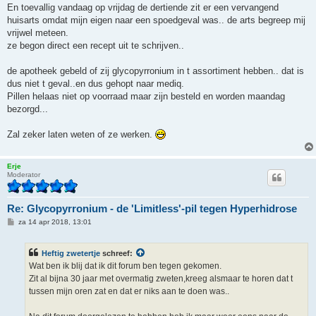
En toevallig vandaag op vrijdag de dertiende zit er een vervangend
huisarts omdat mijn eigen naar een spoedgeval was.. de arts begreep mij
vrijwel meteen.
ze begon direct een recept uit te schrijven..
de apotheek gebeld of zij glycopyrronium in t assortiment hebben.. dat is
dus niet t geval..en dus gehopt naar mediq.
Pillen helaas niet op voorraad maar zijn besteld en worden maandag
bezorgd...
Zal zeker laten weten of ze werken.
Erje
Moderator
Re: Glycopyrronium - de 'Limitless'-pil tegen Hyperhidrose
B
za 14 apr 2018, 13:01
e
r
i
Heftig zwetertje
schreef:
c
h
Wat ben ik blij dat ik dit forum ben tegen gekomen.
t
Zit al bijna 30 jaar met overmatig zweten,kreeg alsmaar te horen dat t
tussen mijn oren zat en dat er niks aan te doen was..