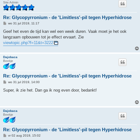
Site Admin
Re: Glycopyrronium - de 'Limitless'-pil tegen Hyperhidrose
B
wo 31 jul 2019, 11:17
e
r
Geef het even de tijd kan wel een week duren. Vaak moet je het ook
i
langzaam opbouwen tot je effect ervaart. Zie
c
h
viewtopic.php?f=11&t=3222
t
Dajobaca
Beekje
Re: Glycopyrronium - de 'Limitless'-pil tegen Hyperhidrose
B
wo 31 jul 2019, 14:00
e
r
Super, ik zie het. Dan ga ik nog even door, bedankt!
i
c
h
t
Dajobaca
Beekje
Re: Glycopyrronium - de 'Limitless'-pil tegen Hyperhidrose
B
vr 02 aug 2019, 15:02
e