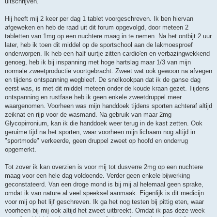
uitschrijven.
Hij heeft mij 2 keer per dag 1 tablet voorgeschreven. Ik ben hiervan
afgeweken en heb de raad uit dit forum opgevolgd, door meteen 2
tabletten van 1mg op een nuchtere maag in te nemen. Na het ontbijt 2 uur
later, heb ik toen dit middel op de sportschool aan de lakmoesproef
onderworpen. Ik heb een half uurtje zitten cardio'en en verbazingwekkend
genoeg, heb ik bij inspanning met hoge hartslag maar 1/3 van mijn
normale zweetproductie voortgebracht. Zweet wat ook gewoon na afvegen
en tijdens ontspanning wegbleef. De snelkookpan dat ik de ganse dag
eerst was, is met dit middel meteen onder de koude kraan gezet. Tijdens
ontspanning en rustfase heb ik geen enkele zweetdruppel meer
waargenomen. Voorheen was mijn handdoek tijdens sporten achteraf altijd
zeiknat en rijp voor de wasmand. Na gebruik van maar 2mg
Glycopirronium, kan ik die handdoek weer terug in de kast zetten. Ook
geruime tijd na het sporten, waar voorheen mijn lichaam nog altijd in
"sportmode" verkeerde, geen druppel zweet op hoofd en onderrug
opgemerkt.
Tot zover ik kan overzien is voor mij tot dusverre 2mg op een nuchtere
maag voor een hele dag voldoende. Verder geen enkele bijwerking
geconstateerd. Van een droge mond is bij mij al helemaal geen sprake,
omdat ik van nature al veel speeksel aanmaak. Eigenlijk is dit medicijn
voor mij op het lijf geschreven. Ik ga het nog testen bij pittig eten, waar
voorheen bij mij ook altijd het zweet uitbreekt. Omdat ik pas deze week