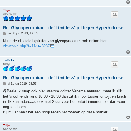
Thijs
Site Admin
Re: Glycopyrronium - de 'Limitless'-pil tegen Hyperhidrose
B
za 08 jun 2019, 19:13
e
r
Nu is de officiele bijsluiter van glycopyrronium ook online hier:
i
viewtopic.php?f=11&t=3287
c
h
t
JWBokx
Rivier
Re: Glycopyrronium - de 'Limitless'-pil tegen Hyperhidrose
B
di 11 jun 2019, 08:57
e
r
@Peele Ik snap ook niet waarom dokter Venema aanraad, maar ik slik
i
het 's ochtends rond 10:00 - 10:30 dan zit ik mooi tussen ontbijt en lunch
c
h
in. Ik kan inderdaad ook niet 2 uur voor het ontbijt innemen om dan weer
t
nog te slapen.
Bij mij scheelt het een hoop tegen het zweten op deze manier.
Thijs
Site Admin