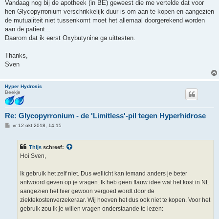
Vandaag nog bij de apotheek (in BE) geweest die me vertelde dat voor
c
h
hen Glycopyrronium verschrikkelijk duur is om aan te kopen en aangezien
t
de mutualiteit niet tussenkomt moet het allemaal doorgerekend worden
aan de patient...
Daarom dat ik eerst Oxybutynine ga uittesten.
Thanks,
Sven
Hyper Hydrosis
Beekje
Re: Glycopyrronium - de 'Limitless'-pil tegen Hyperhidrose
B
vr 12 okt 2018, 14:15
e
r
i
Thijs
schreef:
c
h
Hoi Sven,
t
Ik gebruik het zelf niet. Dus wellicht kan iemand anders je beter
antwoord geven op je vragen. Ik heb geen flauw idee wat het kost in NL
aangezien het hier gewoon vergoed wordt door de
ziektekostenverzekeraar. Wij hoeven het dus ook niet te kopen. Voor het
gebruik zou ik je willen vragen onderstaande te lezen: