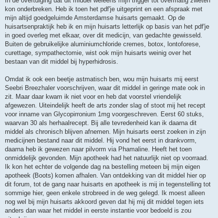
In de overtuiging dat dit middel weleens mijn trigger tot overmatig zweten
kon onderbreken. Heb ik toen het pdf'je uitgeprint en een afspraak met
mijn altijd goedgeluimde Amsterdamse huisarts gemaakt. Op de
huisartsenpraktijk heb ik en mijn huisarts letterlijk op basis van het pdf'je
in goed overleg met elkaar, over dit medicijn, van gedachte gewisseld.
Buiten de gebruikelijke aluminiumchloride cremes, botox, lontoforese,
curettage, sympathectomie, wist ook mijn huisarts weinig over het
bestaan van dit middel bij hyperhidrosis.
Omdat ik ook een beetje astmatisch ben, wou mijn huisarts mij eerst
Seebri Breezhaler voorschrijven, waar dit middel in geringe mate ook in
zit. Maar daar kwam ik niet voor en heb dat voorstel vriendelijk
afgewezen. Uiteindelijk heeft de arts zonder slag of stoot mij het recept
voor inname van Glycopirronium 1mg voorgeschreven. Eerst 60 stuks,
waarvan 30 als herhaalrecept. Bij alle tevredenheid kan ik daarna dit
middel als chronisch blijven afnemen. Mijn huisarts eerst zoeken in zijn
medicijnen bestand naar dit middel. Hij vond het eerst in drankvorm,
daarna heb ik gewezen naar pilvorm via Phamaline. Heeft het toen
onmiddelijk gevonden. Mijn apotheek had het natuurlijk niet op voorraad.
Ik kon het echter de volgende dag na bestelling meteen bij mijn eigen
apotheek (Boots) komen afhalen. Van ontdekking van dit middel hier op
dit forum, tot de gang naar huisarts en apotheek is mij in tegenstelling tot
sommige hier, geen enkele strobreed in de weg gelegd. Ik moest alleen
nog wel bij mijn huisarts akkoord geven dat hij mij dit middel tegen iets
anders dan waar het middel in eerste instantie voor bedoeld is zou