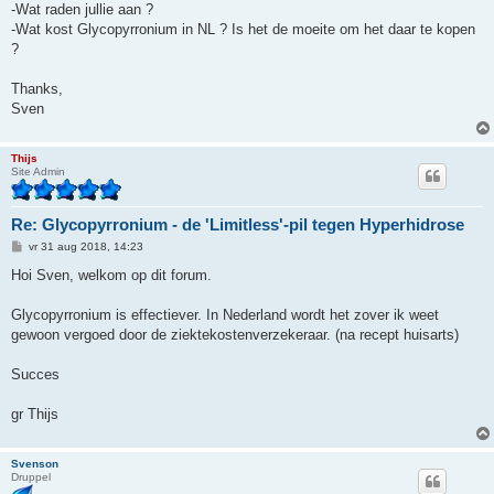
-Wat raden jullie aan ?
-Wat kost Glycopyrronium in NL ? Is het de moeite om het daar te kopen
?
Thanks,
Sven
Thijs
Site Admin
Re: Glycopyrronium - de 'Limitless'-pil tegen Hyperhidrose
B
vr 31 aug 2018, 14:23
e
r
Hoi Sven, welkom op dit forum.
i
c
h
Glycopyrronium is effectiever. In Nederland wordt het zover ik weet
t
gewoon vergoed door de ziektekostenverzekeraar. (na recept huisarts)
Succes
gr Thijs
Svenson
Druppel