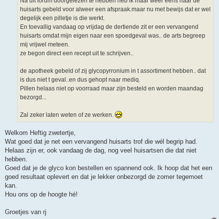
Na dit forum doorgelezen te hebben heb ik maar weer eens naar de
huisarts gebeld voor alweer een afspraak.maar nu met bewijs dat er wel
degelijk een pilletje is die werkt.
En toevallig vandaag op vrijdag de dertiende zit er een vervangend
huisarts omdat mijn eigen naar een spoedgeval was.. de arts begreep
mij vrijwel meteen.
ze begon direct een recept uit te schrijven..
de apotheek gebeld of zij glycopyrronium in t assortiment hebben.. dat
is dus niet t geval..en dus gehopt naar mediq.
Pillen helaas niet op voorraad maar zijn besteld en worden maandag
bezorgd...
Zal zeker laten weten of ze werken.
Welkom Heftig zwetertje,
Wat goed dat je net een vervangend huisarts trof die wél begrip had.
Helaas zijn er, ook vandaag de dag, nog veel huisartsen die dat niet
hebben.
Goed dat je de glyco kon bestellen en spannend ook. Ik hoop dat het een
goed resultaat oplevert en dat je lekker onbezorgd de zomer tegemoet
kan.
Hou ons op de hoogte hé!
Groetjes van rj