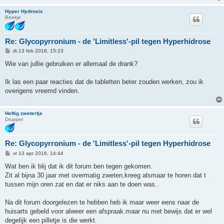
Hyper Hydrosis
Beekje
Re: Glycopyrronium - de 'Limitless'-pil tegen Hyperhidrose
B
di 13 feb 2018, 15:23
e
r
Wie van jullie gebruiken er allemaal de drank?
i
c
h
Ik las een paar reacties dat de tabletten beter zouden werken, zou ik
t
overigens vreemd vinden.
Heftig zwetertje
Druppel
Re: Glycopyrronium - de 'Limitless'-pil tegen Hyperhidrose
B
vr 13 apr 2018, 14:44
e
r
Wat ben ik blij dat ik dit forum ben tegen gekomen.
i
Zit al bijna 30 jaar met overmatig zweten,kreeg alsmaar te horen dat t
c
h
tussen mijn oren zat en dat er niks aan te doen was..
t
Na dit forum doorgelezen te hebben heb ik maar weer eens naar de
huisarts gebeld voor alweer een afspraak.maar nu met bewijs dat er wel
degelijk een pilletje is die werkt.