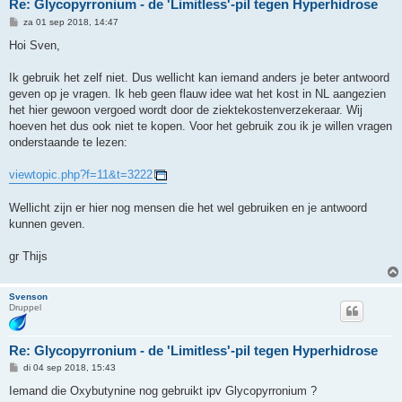
Re: Glycopyrronium - de 'Limitless'-pil tegen Hyperhidrose
B
za 01 sep 2018, 14:47
e
r
Hoi Sven,
i
c
h
Ik gebruik het zelf niet. Dus wellicht kan iemand anders je beter antwoord
t
geven op je vragen. Ik heb geen flauw idee wat het kost in NL aangezien
het hier gewoon vergoed wordt door de ziektekostenverzekeraar. Wij
hoeven het dus ook niet te kopen. Voor het gebruik zou ik je willen vragen
onderstaande te lezen:
viewtopic.php?f=11&t=3222
Wellicht zijn er hier nog mensen die het wel gebruiken en je antwoord
kunnen geven.
gr Thijs
Svenson
Druppel
Re: Glycopyrronium - de 'Limitless'-pil tegen Hyperhidrose
B
di 04 sep 2018, 15:43
e
r
Iemand die Oxybutynine nog gebruikt ipv Glycopyrronium ?
i