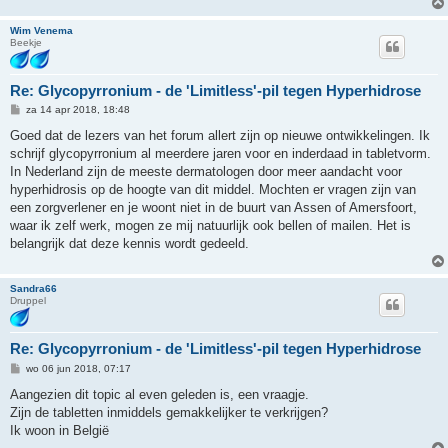
Wim Venema
Beekje
Re: Glycopyrronium - de 'Limitless'-pil tegen Hyperhidrose
B
za 14 apr 2018, 18:48
e
r
Goed dat de lezers van het forum allert zijn op nieuwe ontwikkelingen. Ik
i
schrijf glycopyrronium al meerdere jaren voor en inderdaad in tabletvorm.
c
h
In Nederland zijn de meeste dermatologen door meer aandacht voor
t
hyperhidrosis op de hoogte van dit middel. Mochten er vragen zijn van
een zorgverlener en je woont niet in de buurt van Assen of Amersfoort,
waar ik zelf werk, mogen ze mij natuurlijk ook bellen of mailen. Het is
belangrijk dat deze kennis wordt gedeeld.
Sandra66
Druppel
Re: Glycopyrronium - de 'Limitless'-pil tegen Hyperhidrose
B
wo 06 jun 2018, 07:17
e
r
Aangezien dit topic al even geleden is, een vraagje.
i
Zijn de tabletten inmiddels gemakkelijker te verkrijgen?
c
h
Ik woon in België
t