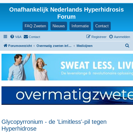
Onafhankelijk Nederlands Hyperhidrosis
Forum
FAQ Zweten
Nieuws
Informatie
Contact
V&A
Contact
Registreer
Aanmelden
Z
Forumoverzicht
Overmatig zweten informatie en ervaringen
Medicijnen
o
e
k
Glycopyrronium - de 'Limitless'-pil tegen
Hyperhidrose