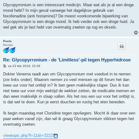
e
r
Glycopyrronium is een interessant medicijn. Maar wat als je al een droge
i
mond hebt? In mijn geval vanwege het dagelijkse gebruik van
c
h
fexofenadine (anti histamine)? De meest voorkomende bijwerking van
t
Glycopyrronium is een droge mond. Ik heb verder ook een droge huid. Ja
wel gek als je last hebt van overmatig zweten op rug en oksels.
Peele
Beekje
Re: Glycopyrronium - de 'Limitless'-pil tegen Hyperhidrose
B
za 23 feb 2019, 23:26
e
r
Dokter Venema raadt aan om Glycopyrronium met voedsel in te nemen
i
(zie links onder). Waarom nemen zo veel mensen op dit forum het dan
c
h
twee uur voor het ontbijt in? Ik ben geen makkelijke slaper. Dus ik kan
t
niet twee uur voor mijn wektijd de wekker zetten, de medicatie inemen en
dan weer makkelijk in slaap vallen. Als het nou een uur voor het ontbijt is,
is dat wel te doen. Kun je eerst douchen en rustig het eten bereiden.
Ik begin maandag met Clonidine tegen opvliegers. Mocht ik daar over een
paar weken vanaf zijn, dan wil ik graag Glycopyrronium slikken tegen het
overmatig zweten.
viewtopic.php?f=11&t=3222