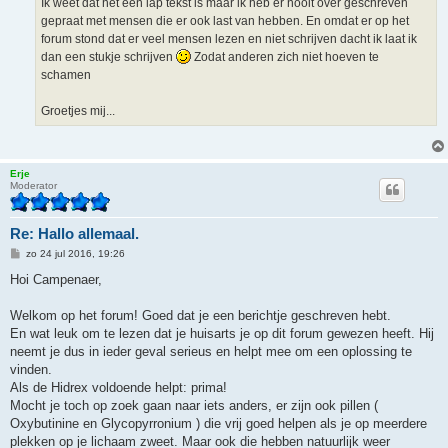
Ik weet dat het een lap tekst is maar ik heb er nooit over geschreven
gepraat met mensen die er ook last van hebben. En omdat er op het
forum stond dat er veel mensen lezen en niet schrijven dacht ik laat ik
dan een stukje schrijven
Zodat anderen zich niet hoeven te
schamen
Groetjes mij...
Erje
Moderator
Re: Hallo allemaal.
B
zo 24 jul 2016, 19:26
e
r
Hoi Campenaer,
i
c
h
Welkom op het forum! Goed dat je een berichtje geschreven hebt.
t
En wat leuk om te lezen dat je huisarts je op dit forum gewezen heeft. Hij
neemt je dus in ieder geval serieus en helpt mee om een oplossing te
vinden.
Als de Hidrex voldoende helpt: prima!
Mocht je toch op zoek gaan naar iets anders, er zijn ook pillen (
Oxybutinine en Glycopyrronium ) die vrij goed helpen als je op meerdere
plekken op je lichaam zweet. Maar ook die hebben natuurlijk weer