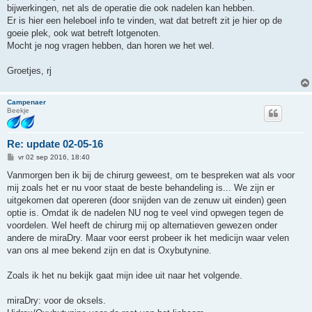
bijwerkingen, net als de operatie die ook nadelen kan hebben.
Er is hier een heleboel info te vinden, wat dat betreft zit je hier op de
goeie plek, ook wat betreft lotgenoten.
Mocht je nog vragen hebben, dan horen we het wel.
Groetjes, rj
Campenaer
Beekje
Re: update 02-05-16
B
vr 02 sep 2016, 18:40
e
r
Vanmorgen ben ik bij de chirurg geweest, om te bespreken wat als voor
i
mij zoals het er nu voor staat de beste behandeling is... We zijn er
c
h
uitgekomen dat opereren (door snijden van de zenuw uit einden) geen
t
optie is. Omdat ik de nadelen NU nog te veel vind opwegen tegen de
voordelen. Wel heeft de chirurg mij op alternatieven gewezen onder
andere de miraDry. Maar voor eerst probeer ik het medicijn waar velen
van ons al mee bekend zijn en dat is Oxybutynine.
Zoals ik het nu bekijk gaat mijn idee uit naar het volgende.
miraDry: voor de oksels.