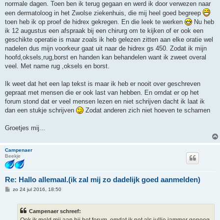
normale dagen. Toen ben ik terug gegaan en werd ik door verwezen naar
een dermatoloog in het Zwolse ziekenhuis, die mij heel goed begreep
toen heb ik op proef de hidrex gekregen. En die leek te werken
Nu heb
ik 12 augustus een afspraak bij een chirurg om te kijken of er ook een
geschikte operatie is maar zoals ik heb gelezen zitten aan elke oratie wel
nadelen dus mijn voorkeur gaat uit naar de hidrex gs 450. Zodat ik mijn
hoofd,oksels,rug,borst en handen kan behandelen want ik zweet overal
veel. Met name rug ,oksels en borst.
Ik weet dat het een lap tekst is maar ik heb er nooit over geschreven
gepraat met mensen die er ook last van hebben. En omdat er op het
forum stond dat er veel mensen lezen en niet schrijven dacht ik laat ik
dan een stukje schrijven
Zodat anderen zich niet hoeven te schamen
Groetjes mij...
Campenaer
Beekje
Re: Hallo allemaal.(ik zal mij zo dadelijk goed aanmelden)
B
zo 24 jul 2016, 18:50
e
r
i
Campenaer schreef:
c
h
Ook ik meld mij aan bij het forum, omdat ik net als jullie jammer genoeg