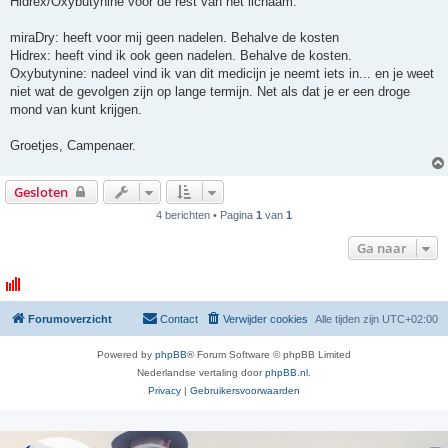
Hidrex/Oxybutynine voor de rest van het lichaam.
miraDry: heeft voor mij geen nadelen. Behalve de kosten
Hidrex: heeft vind ik ook geen nadelen. Behalve de kosten.
Oxybutynine: nadeel vind ik van dit medicijn je neemt iets in... en je weet
niet wat de gevolgen zijn op lange termijn. Net als dat je er een droge
mond van kunt krijgen.
Groetjes, Campenaer.
Gesloten
4 berichten • Pagina
1
van
1
Ga naar
Forumoverzicht
Contact
Verwijder cookies
Alle tijden zijn
UTC+02:00
Powered by
phpBB
® Forum Software © phpBB Limited
Nederlandse vertaling door
phpBB.nl
.
Privacy
|
Gebruikersvoorwaarden