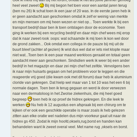
t
heel veel zweet
Bij mij begon het toen voor een aantal jaren terug
(ben nu 26) Ik schat toen ik een jaar of 20 was. In de eerste jaren heb ik
er geen aandacht aan geschonken omdat ik zelf er weinig van merkte
en mijn mensen om mij heen wezen er niet op... Toen werkte Ik bij een
transport bedrijf daar ben ik toen ontslagen door de economie. Toen
ging ik werken bij een recycling bedrijf en daar mijn chef wees mij erop
dat ik naar zweet rook :oops: wat schaamde ik mij toen ik kon wel door
de grond zakken... Ook omdat een collega in de pauze bij mij uit de
buurt bleef (achter af gezien) Ik wist dus wel dat er iets niet klopte maar
niet wat...Toen ben ik een paar maand werkloos geraakt en totaal geen
aandacht meer aan geschonken. Sindsdien werk ik weer bij een ander
bedrijf in het magazijn en daar zei mijn chef het zelfde. Vervolgens ben
ik naar mijn huisarts gegaan om het probleem voor te leggen en die
reageerde vrij goed (die kwam ook met dit forum) daar heb ik aluminium
cloride van gekregen. Dat hielp wel maar van 1 tot 10 was het een 6 bij
normale dagen. Toen ben ik terug gegaan en werd ik door verwezen
naar een dermatoloog in het Zwolse ziekenhuis, die mij heel goed
begreep
toen heb ik op proef de hidrex gekregen. En die leek te
werken
Nu heb ik 12 augustus een afspraak bij een chirurg om te
kijken of er ook een geschikte operatie is maar zoals ik heb gelezen
zitten aan elke oratie wel nadelen dus mijn voorkeur gaat uit naar de
hidrex gs 450. Zodat ik mijn hoofd,oksels,rug,borst en handen kan
behandelen want ik zweet overal veel. Met name rug ,oksels en borst.