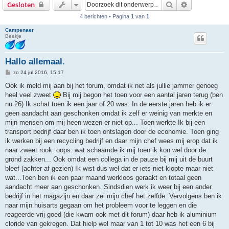
Zoek
Uitgebreid z
Gesloten
4 berichten • Pagina
1
van
1
Campenaer
Beekje
Hallo allemaal.
B
zo 24 jul 2016, 15:17
e
r
Ook ik meld mij aan bij het forum, omdat ik net als jullie jammer genoeg
i
heel veel zweet
Bij mij begon het toen voor een aantal jaren terug (ben
c
h
nu 26) Ik schat toen ik een jaar of 20 was. In de eerste jaren heb ik er
t
geen aandacht aan geschonken omdat ik zelf er weinig van merkte en
mijn mensen om mij heen wezen er niet op... Toen werkte Ik bij een
transport bedrijf daar ben ik toen ontslagen door de economie. Toen ging
ik werken bij een recycling bedrijf en daar mijn chef wees mij erop dat ik
naar zweet rook :oops: wat schaamde ik mij toen ik kon wel door de
grond zakken... Ook omdat een collega in de pauze bij mij uit de buurt
bleef (achter af gezien) Ik wist dus wel dat er iets niet klopte maar niet
wat...Toen ben ik een paar maand werkloos geraakt en totaal geen
aandacht meer aan geschonken. Sindsdien werk ik weer bij een ander
bedrijf in het magazijn en daar zei mijn chef het zelfde. Vervolgens ben ik
naar mijn huisarts gegaan om het probleem voor te leggen en die
reageerde vrij goed (die kwam ook met dit forum) daar heb ik aluminium
cloride van gekregen. Dat hielp wel maar van 1 tot 10 was het een 6 bij