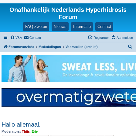
Onafhankelijk Nederlands Hyperhidrosis
Forum
FAQ Zweten
Nieuws
Informatie
Contact
V&A
Contact
Registreer
Aanmelden
Z
Forumoverzicht
Mededelingen
Voorstellen (archief)
o
e
k
Hallo allemaal.
Moderators:
Thijs
,
Erje