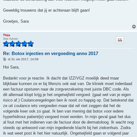
Geweldig trouwens dat jij er achteraan blijft gaan!
Groetjes, Sara
Thijs
Site Admin
Re: Botox injecties en vergoeding anno 2017
B
di 31 okt 2017, 14:08
e
r
Hoi Sara,
i
c
h
Bedankt voor je reactie. Ik dacht dat IZZ/VGZ moeilijk deed maar
t
blijkbaar kunnen ze er bij Menzis ook wat van. De kliniek moet inderdaad
een factuur opsturen naar de zorgverzekering met juiste DBC code. Als
dit allemaal klopt krijg je het ongetwijfeld vergoed. (gaat wel van je eigen
risico af.) Coulanceregelingen ben ik nooit zo happig op. Dat betekend dat
ze uit coulance iets vergoeden maar dat wil niet zeggen dat het de
volgende keer ook zo gaat. Ik ben van mening dat botox voor iedere
hyperhidrose patient(e) vergoed moet worden. In mijn geval gaat het dus
al fout met het indienen van de factuur door de dermatoloog. Ik wacht nog
steeds op antwoord van mijn ingediende klacht bij het ziekenhuis. Zodra
ik wat weet post ik het hier natuurlijk. Ongetwijfeld gaan er volgend jaar