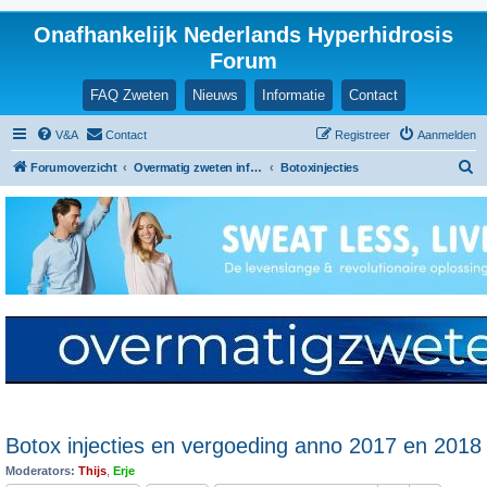
Onafhankelijk Nederlands Hyperhidrosis
Forum
FAQ Zweten
Nieuws
Informatie
Contact
V&A
Contact
Registreer
Aanmelden
Z
Forumoverzicht
Overmatig zweten informatie en ervaringen
Botoxinjecties
o
e
k
Botox injecties en vergoeding anno 2017 en 2018
Moderators:
Thijs
,
Erje