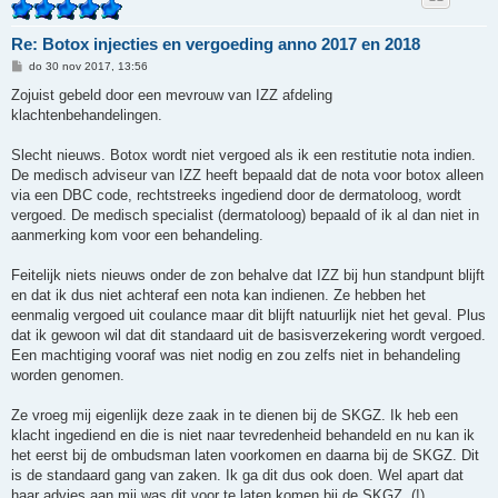
Re: Botox injecties en vergoeding anno 2017 en 2018
B
do 30 nov 2017, 13:56
e
r
Zojuist gebeld door een mevrouw van IZZ afdeling
i
klachtenbehandelingen.
c
h
t
Slecht nieuws. Botox wordt niet vergoed als ik een restitutie nota indien.
De medisch adviseur van IZZ heeft bepaald dat de nota voor botox alleen
via een DBC code, rechtstreeks ingediend door de dermatoloog, wordt
vergoed. De medisch specialist (dermatoloog) bepaald of ik al dan niet in
aanmerking kom voor een behandeling.
Feitelijk niets nieuws onder de zon behalve dat IZZ bij hun standpunt blijft
en dat ik dus niet achteraf een nota kan indienen. Ze hebben het
eenmalig vergoed uit coulance maar dit blijft natuurlijk niet het geval. Plus
dat ik gewoon wil dat dit standaard uit de basisverzekering wordt vergoed.
Een machtiging vooraf was niet nodig en zou zelfs niet in behandeling
worden genomen.
Ze vroeg mij eigenlijk deze zaak in te dienen bij de SKGZ. Ik heb een
klacht ingediend en die is niet naar tevredenheid behandeld en nu kan ik
het eerst bij de ombudsman laten voorkomen en daarna bij de SKGZ. Dit
is de standaard gang van zaken. Ik ga dit dus ook doen. Wel apart dat
haar advies aan mij was dit voor te laten komen bij de SKGZ. (!)