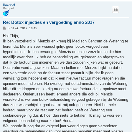
Saarbud
Druppel
Re: Botox injecties en vergoeding anno 2017
B
di 31 okt 2017, 10:45
e
r
Hoi Thijs,
i
Ik ben verzekerd bij Menzis en kreeg bij Medisch Centrum de Wetering te
c
h
horen dat Menzis zeer waarschijnlijk geen botox vergoed voor
t
hyperhidrosis. In hun ervaring is Menzis de enige verzekering die hier
moeilijk over doet. Ik heb de behandeling wel gekregen en afgesproken
dat ik de factuur zou indienen en we dan zouden kijken wat er gebeurt.
Declaratie werd afgewezen. Maar na bellen met Menzis blijkt nu dat er
een verkeerde code op de factuur staat (waaruit blijkt dat ik geen
verwijzing zou hebben) en dat ik een nieuwe factuur moet vragen en die
opnieuw moet indienen. Na overleg met de administratie van de Wetering
blijkt dit te kloppen en ik krijg nu een nieuwe factuur die ik opnieuw moet
declareren. Ondertussen heeft iemand anders die ook bij Menzis
verzekerd is wel een botox-behandeling vergoed gekregen bij de Wetering
dus zeer waarschijnlijk gaat dat bij mij ook gebeuren. Niet het hele
bedrag, maar voor de rest van het bedrag heeft de Wetering een
coulanceregeling dus ik hoef dan niets te betalen. Ik mag nu voor een
volgende behandeling naar ze toe! Hoera!
Wel hoorde ik nog dat er volgend jaar weer dingen gaan veranderen
waardoor de behandeling dan voor iedereen mogelijk meer gaat kosten.