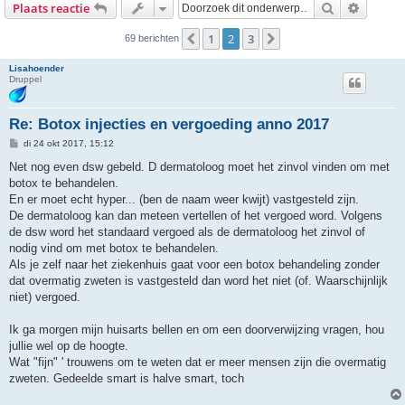
Zoek
Uitgebr
Plaats reactie
1
2
3
Vorige
Volgende
69 berichten
Lisahoender
Druppel
Re: Botox injecties en vergoeding anno 2017
B
di 24 okt 2017, 15:12
e
r
Net nog even dsw gebeld. D dermatoloog moet het zinvol vinden om met
i
botox te behandelen.
c
h
En er moet echt hyper... (ben de naam weer kwijt) vastgesteld zijn.
t
De dermatoloog kan dan meteen vertellen of het vergoed word. Volgens
de dsw word het standaard vergoed als de dermatoloog het zinvol of
nodig vind om met botox te behandelen.
Als je zelf naar het ziekenhuis gaat voor een botox behandeling zonder
dat overmatig zweten is vastgesteld dan word het niet (of. Waarschijnlijk
niet) vergoed.
Ik ga morgen mijn huisarts bellen en om een doorverwijzing vragen, hou
jullie wel op de hoogte.
Wat "fijn" ' trouwens om te weten dat er meer mensen zijn die overmatig
zweten. Gedeelde smart is halve smart, toch