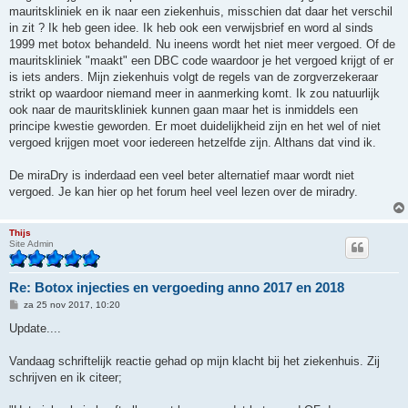
mauritskliniek en ik naar een ziekenhuis, misschien dat daar het verschil
in zit ? Ik heb geen idee. Ik heb ook een verwijsbrief en word al sinds
1999 met botox behandeld. Nu ineens wordt het niet meer vergoed. Of de
mauritskliniek "maakt" een DBC code waardoor je het vergoed krijgt of er
is iets anders. Mijn ziekenhuis volgt de regels van de zorgverzekeraar
strikt op waardoor niemand meer in aanmerking komt. Ik zou natuurlijk
ook naar de mauritskliniek kunnen gaan maar het is inmiddels een
principe kwestie geworden. Er moet duidelijkheid zijn en het wel of niet
vergoed krijgen moet voor iedereen hetzelfde zijn. Althans dat vind ik.
De miraDry is inderdaad een veel beter alternatief maar wordt niet
vergoed. Je kan hier op het forum heel veel lezen over de miradry.
Thijs
Site Admin
Re: Botox injecties en vergoeding anno 2017 en 2018
B
za 25 nov 2017, 10:20
e
r
Update....
i
c
h
Vandaag schriftelijk reactie gehad op mijn klacht bij het ziekenhuis. Zij
t
schrijven en ik citeer;