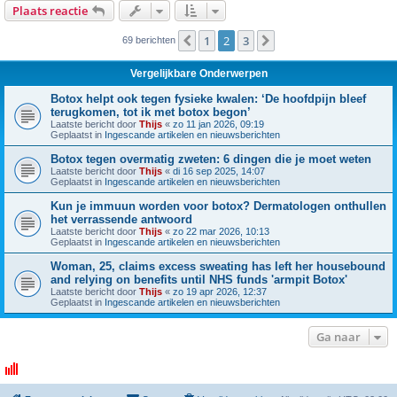
Plaats reactie
1
2
3
Vorige
Volgende
69 berichten
Vergelijkbare Onderwerpen
Botox helpt ook tegen fysieke kwalen: ‘De hoofdpijn bleef
terugkomen, tot ik met botox begon’
Laatste bericht door
Thijs
«
zo 11 jan 2026, 09:19
Geplaatst in
Ingescande artikelen en nieuwsberichten
Botox tegen overmatig zweten: 6 dingen die je moet weten
Laatste bericht door
Thijs
«
di 16 sep 2025, 14:07
Geplaatst in
Ingescande artikelen en nieuwsberichten
Kun je immuun worden voor botox? Dermatologen onthullen
het verrassende antwoord
Laatste bericht door
Thijs
«
zo 22 mar 2026, 10:13
Geplaatst in
Ingescande artikelen en nieuwsberichten
Woman, 25, claims excess sweating has left her housebound
and relying on benefits until NHS funds 'armpit Botox'
Laatste bericht door
Thijs
«
zo 19 apr 2026, 12:37
Geplaatst in
Ingescande artikelen en nieuwsberichten
Ga naar