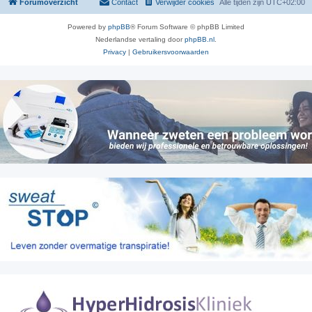
Forumoverzicht
Contact
Verwijder cookies
Alle tijden zijn
UTC+02:00
Powered by
phpBB
® Forum Software © phpBB Limited
Nederlandse vertaling door
phpBB.nl
.
Privacy
|
Gebruikersvoorwaarden