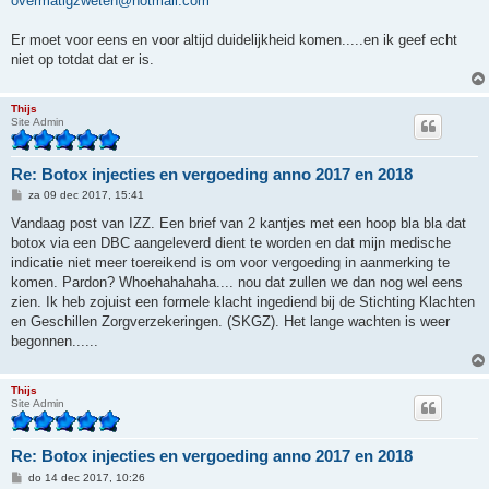
overmatigzweten@hotmail.com
Er moet voor eens en voor altijd duidelijkheid komen.....en ik geef echt
niet op totdat dat er is.
Thijs
Site Admin
Re: Botox injecties en vergoeding anno 2017 en 2018
B
za 09 dec 2017, 15:41
e
r
Vandaag post van IZZ. Een brief van 2 kantjes met een hoop bla bla dat
i
botox via een DBC aangeleverd dient te worden en dat mijn medische
c
h
indicatie niet meer toereikend is om voor vergoeding in aanmerking te
t
komen. Pardon? Whoehahahaha.... nou dat zullen we dan nog wel eens
zien. Ik heb zojuist een formele klacht ingediend bij de Stichting Klachten
en Geschillen Zorgverzekeringen. (SKGZ). Het lange wachten is weer
begonnen......
Thijs
Site Admin
Re: Botox injecties en vergoeding anno 2017 en 2018
B
do 14 dec 2017, 10:26