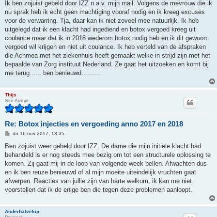
r
Ik ben zojuist gebeld door IZZ n.a.v. mijn mail. Volgens de mevrouw die ik
i
nu sprak heb ik echt geen machtiging vooraf nodig en ik kreeg excuses
c
h
voor de verwarring. Tja, daar kan ik niet zoveel mee natuurlijk. Ik heb
t
uitgelegd dat ik een klacht had ingediend en botox vergoed kreeg uit
coulance maar dat ik in 2018 wederom botox nodig heb en ik dit gewoon
vergoed wil krijgen en niet uit coulance. Ik heb verteld van de afspraken
die Achmea met het ziekenhuis heeft gemaakt welke in strijd zijn met het
bepaalde van Zorg instituut Nederland. Ze gaat het uitzoeken en komt bij
me terug...... ben benieuwd..........
Thijs
Site Admin
Re: Botox injecties en vergoeding anno 2017 en 2018
B
do 16 nov 2017, 13:35
e
r
Ben zojuist weer gebeld door IZZ. De dame die mijn initiële klacht had
i
behandeld is er nog steeds mee bezig om tot een structurele oplossing te
c
h
komen. Zij gaat mij in de loop van volgende week bellen. Afwachten dus
t
en ik ben reuze benieuwd of al mijn moeite uiteindelijk vruchten gaat
afwerpen. Reacties van jullie zijn van harte welkom, ik kan me niet
voorstellen dat ik de enige ben die tegen deze problemen aanloopt.
Anderhalvekip