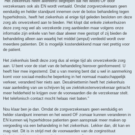
"Het ziekenhuis heeft allereerst begrepen dat het woord OF door
verzekeraars ook als EN wordt vertaald. Omdat zorgverzekeraars geen
eenduidig en helder standpunt innemen over de botox behandeling tegen
hyperhidrosis, heeft het ziekenhuis al enige tijd geleden besloten om deze
zorg als onverzekerd aan te bieden. Het klopt dat enkele ziekenhuizen
deze zorg nog wel als verzekerde zorg aanbieden maar volgens onze
informatie zijn enkele van hen daar alweer mee gestopt of zij bieden de
behandeling alleen aan waarbij het middel (ampul) verdeeld wordt over
meerdere patienten. Dit is mogelijk kostendekkend maar niet prettig voor
de patient.
Het ziekenhuis biedt deze zorg dus al enige tijd als onverzekerde zorg
aan. U bent voor de start van de behandeling hierover geinformeerd. U
heeft hier mee ingestemd. Dat u van mening bent dat u wel in aanmerking
komt voor sociaal-medische beperking in het normaal maatschappelijk
verkeer, veranderd hier niets aan. Desalniettemin heeft het ziekenhuis
naar aanleiding van uw schrijven bij uw ziektekostenverzekeraar getracht
meer helderheid te krijgen over de voorwaarden die de verzekeraar stelt.
Het telefonisch contact mocht helaas niet baten."
Nou klaar ben je dan. Omdat de zorgverzekeraars geen eenduidig en
helder standpunt innemen en het woord OF zomaar kunnen veranderen in
EN kunnen wij hyperhidrose patienten geen aanspraak meer maken op
vergoeding via een behandeling in het ziekenhuis. Lekker dan, dit kan en
mag niet. Dit is in strijd met de voorwaarden van de zorginstituut