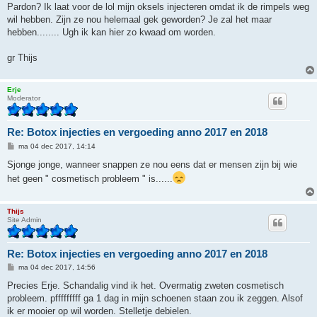
Pardon? Ik laat voor de lol mijn oksels injecteren omdat ik de rimpels weg
wil hebben. Zijn ze nou helemaal gek geworden? Je zal het maar
hebben........ Ugh ik kan hier zo kwaad om worden.
gr Thijs
Erje
Moderator
Re: Botox injecties en vergoeding anno 2017 en 2018
B
ma 04 dec 2017, 14:14
e
r
Sjonge jonge, wanneer snappen ze nou eens dat er mensen zijn bij wie
i
het geen " cosmetisch probleem " is......
c
h
t
Thijs
Site Admin
Re: Botox injecties en vergoeding anno 2017 en 2018
B
ma 04 dec 2017, 14:56
e
r
Precies Erje. Schandalig vind ik het. Overmatig zweten cosmetisch
i
probleem. pfffffffff ga 1 dag in mijn schoenen staan zou ik zeggen. Alsof
c
h
ik er mooier op wil worden. Stelletje debielen.