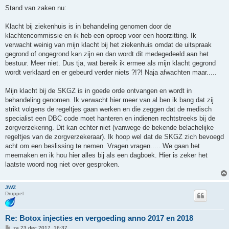
e
r
Stand van zaken nu:
i
c
h
Klacht bij ziekenhuis is in behandeling genomen door de
t
klachtencommissie en ik heb een oproep voor een hoorzitting. Ik
verwacht weinig van mijn klacht bij het ziekenhuis omdat de uitspraak
gegrond of ongegrond kan zijn en dan wordt dit medegedeeld aan het
bestuur. Meer niet. Dus tja, wat bereik ik ermee als mijn klacht gegrond
wordt verklaard en er gebeurd verder niets ?!?! Naja afwachten maar.....
Mijn klacht bij de SKGZ is in goede orde ontvangen en wordt in
behandeling genomen. Ik verwacht hier meer van al ben ik bang dat zij
strikt volgens de regeltjes gaan werken en die zeggen dat de medisch
specialist een DBC code moet hanteren en indienen rechtstreeks bij de
zorgverzekering. Dit kan echter niet (vanwege de bekende belachelijke
regeltjes van de zorgverzekeraar). Ik hoop wel dat de SKGZ zich bevoegd
acht om een beslissing te nemen. Vragen vragen..... We gaan het
meemaken en ik hou hier alles bij als een dagboek. Hier is zeker het
laatste woord nog niet over gesproken.
JWZ
Druppel
Re: Botox injecties en vergoeding anno 2017 en 2018
B
za 23 dec 2017, 16:37