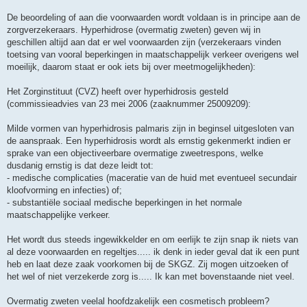
De beoordeling of aan die voorwaarden wordt voldaan is in principe aan de
zorgverzekeraars. Hyperhidrose (overmatig zweten) geven wij in
geschillen altijd aan dat er wel voorwaarden zijn (verzekeraars vinden
toetsing van vooral beperkingen in maatschappelijk verkeer overigens wel
moeilijk, daarom staat er ook iets bij over meetmogelijkheden):
Het Zorginstituut (CVZ) heeft over hyperhidrosis gesteld
(commissieadvies van 23 mei 2006 (zaaknummer 25009209):
Milde vormen van hyperhidrosis palmaris zijn in beginsel uitgesloten van
de aanspraak. Een hyperhidrosis wordt als ernstig gekenmerkt indien er
sprake van een objectiveerbare overmatige zweetrespons, welke
dusdanig ernstig is dat deze leidt tot:
- medische complicaties (maceratie van de huid met eventueel secundair
kloofvorming en infecties) of;
- substantiële sociaal medische beperkingen in het normale
maatschappelijke verkeer.
Het wordt dus steeds ingewikkelder en om eerlijk te zijn snap ik niets van
al deze voorwaarden en regeltjes..... ik denk in ieder geval dat ik een punt
heb en laat deze zaak voorkomen bij de SKGZ. Zij mogen uitzoeken of
het wel of niet verzekerde zorg is..... Ik kan met bovenstaande niet veel.
Overmatig zweten veelal hoofdzakelijk een cosmetisch probleem?