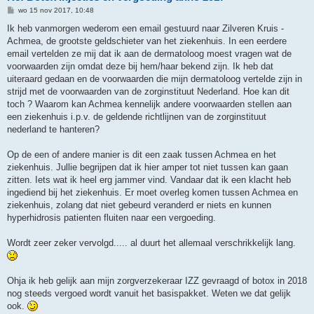
B
wo 15 nov 2017, 10:48
e
r
Ik heb vanmorgen wederom een email gestuurd naar Zilveren Kruis -
i
Achmea, de grootste geldschieter van het ziekenhuis. In een eerdere
c
h
email vertelden ze mij dat ik aan de dermatoloog moest vragen wat de
t
voorwaarden zijn omdat deze bij hem/haar bekend zijn. Ik heb dat
uiteraard gedaan en de voorwaarden die mijn dermatoloog vertelde zijn in
strijd met de voorwaarden van de zorginstituut Nederland. Hoe kan dit
toch ? Waarom kan Achmea kennelijk andere voorwaarden stellen aan
een ziekenhuis i.p.v. de geldende richtlijnen van de zorginstituut
nederland te hanteren?
Op de een of andere manier is dit een zaak tussen Achmea en het
ziekenhuis. Jullie begrijpen dat ik hier amper tot niet tussen kan gaan
zitten. Iets wat ik heel erg jammer vind. Vandaar dat ik een klacht heb
ingediend bij het ziekenhuis. Er moet overleg komen tussen Achmea en
ziekenhuis, zolang dat niet gebeurd veranderd er niets en kunnen
hyperhidrosis patienten fluiten naar een vergoeding.
Wordt zeer zeker vervolgd..... al duurt het allemaal verschrikkelijk lang.
Ohja ik heb gelijk aan mijn zorgverzekeraar IZZ gevraagd of botox in 2018
nog steeds vergoed wordt vanuit het basispakket. Weten we dat gelijk
ook.