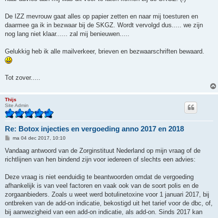
De IZZ mevrouw gaat alles op papier zetten en naar mij toesturen en
daarmee ga ik in bezwaar bij de SKGZ. Wordt vervolgd dus..... we zijn
nog lang niet klaar...... zal mij benieuwen.....
Gelukkig heb ik alle mailverkeer, brieven en bezwaarschriften bewaard.
Tot zover.....
Thijs
Site Admin
Re: Botox injecties en vergoeding anno 2017 en 2018
B
ma 04 dec 2017, 10:10
e
r
Vandaag antwoord van de Zorginstituut Nederland op mijn vraag of de
i
richtlijnen van hen bindend zijn voor iedereen of slechts een advies:
c
h
t
Deze vraag is niet eenduidig te beantwoorden omdat de vergoeding
afhankelijk is van veel factoren en vaak ook van de soort polis en de
zorgaanbieders. Zoals u weet werd botulinetoxine voor 1 januari 2017, bij
ontbreken van de add-on indicatie, bekostigd uit het tarief voor de dbc, of,
bij aanwezigheid van een add-on indicatie, als add-on. Sinds 2017 kan