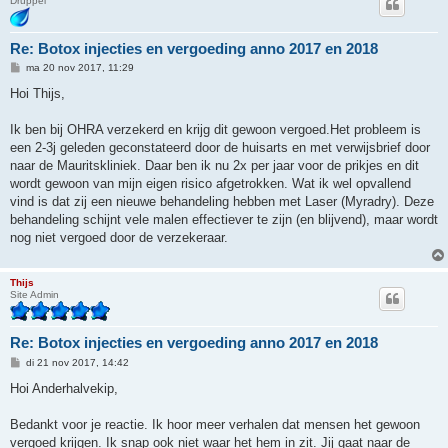
Druppel
Re: Botox injecties en vergoeding anno 2017 en 2018
B
ma 20 nov 2017, 11:29
e
r
Hoi Thijs,
i
c
h
Ik ben bij OHRA verzekerd en krijg dit gewoon vergoed.Het probleem is
t
een 2-3j geleden geconstateerd door de huisarts en met verwijsbrief door
naar de Mauritskliniek. Daar ben ik nu 2x per jaar voor de prikjes en dit
wordt gewoon van mijn eigen risico afgetrokken. Wat ik wel opvallend
vind is dat zij een nieuwe behandeling hebben met Laser (Myradry). Deze
behandeling schijnt vele malen effectiever te zijn (en blijvend), maar wordt
nog niet vergoed door de verzekeraar.
Thijs
Site Admin
Re: Botox injecties en vergoeding anno 2017 en 2018
B
di 21 nov 2017, 14:42
e
r
Hoi Anderhalvekip,
i
c
h
Bedankt voor je reactie. Ik hoor meer verhalen dat mensen het gewoon
t
vergoed krijgen. Ik snap ook niet waar het hem in zit. Jij gaat naar de