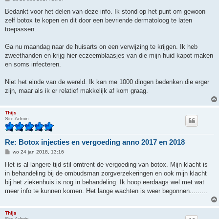
e
r
Bedankt voor het delen van deze info. Ik stond op het punt om gewoon
i
zelf botox te kopen en dit door een bevriende dermatoloog te laten
c
h
toepassen.
t
Ga nu maandag naar de huisarts on een verwijzing te krijgen. Ik heb
zweethanden en krijg hier eczeemblaasjes van die mijn huid kapot maken
en soms infecteren.
Niet het einde van de wereld. Ik kan me 1000 dingen bedenken die erger
zijn, maar als ik er relatief makkelijk af kom graag.
Thijs
Site Admin
Re: Botox injecties en vergoeding anno 2017 en 2018
B
wo 24 jan 2018, 13:16
e
r
Het is al langere tijd stil omtrent de vergoeding van botox. Mijn klacht is
i
in behandeling bij de ombudsman zorgverzekeringen en ook mijn klacht
c
h
bij het ziekenhuis is nog in behandeling. Ik hoop eerdaags wel met wat
t
meer info te kunnen komen. Het lange wachten is weer begonnen.........
Thijs
Site Admin