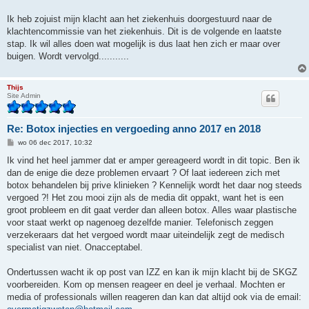
t
Ik heb zojuist mijn klacht aan het ziekenhuis doorgestuurd naar de
klachtencommissie van het ziekenhuis. Dit is de volgende en laatste
stap. Ik wil alles doen wat mogelijk is dus laat hen zich er maar over
buigen. Wordt vervolgd...........
Thijs
Site Admin
Re: Botox injecties en vergoeding anno 2017 en 2018
B
wo 06 dec 2017, 10:32
e
r
Ik vind het heel jammer dat er amper gereageerd wordt in dit topic. Ben ik
i
dan de enige die deze problemen ervaart ? Of laat iedereen zich met
c
h
botox behandelen bij prive klinieken ? Kennelijk wordt het daar nog steeds
t
vergoed ?! Het zou mooi zijn als de media dit oppakt, want het is een
groot probleem en dit gaat verder dan alleen botox. Alles waar plastische
voor staat werkt op nagenoeg dezelfde manier. Telefonisch zeggen
verzekeraars dat het vergoed wordt maar uiteindelijk zegt de medisch
specialist van niet. Onacceptabel.
Ondertussen wacht ik op post van IZZ en kan ik mijn klacht bij de SKGZ
voorbereiden. Kom op mensen reageer en deel je verhaal. Mochten er
media of professionals willen reageren dan kan dat altijd ook via de email: