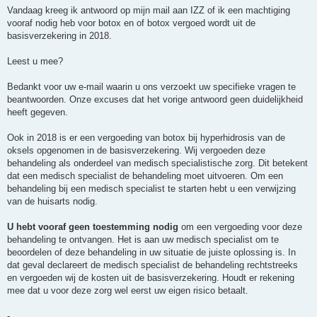
h
Vandaag kreeg ik antwoord op mijn mail aan IZZ of ik een machtiging
t
vooraf nodig heb voor botox en of botox vergoed wordt uit de
basisverzekering in 2018.
Leest u mee?
Bedankt voor uw e-mail waarin u ons verzoekt uw specifieke vragen te
beantwoorden. Onze excuses dat het vorige antwoord geen duidelijkheid
heeft gegeven.
Ook in 2018 is er een vergoeding van botox bij hyperhidrosis van de
oksels opgenomen in de basisverzekering. Wij vergoeden deze
behandeling als onderdeel van medisch specialistische zorg. Dit betekent
dat een medisch specialist de behandeling moet uitvoeren. Om een
behandeling bij een medisch specialist te starten hebt u een verwijzing
van de huisarts nodig.
U hebt vooraf geen toestemming nodig
om een vergoeding voor deze
behandeling te ontvangen. Het is aan uw medisch specialist om te
beoordelen of deze behandeling in uw situatie de juiste oplossing is. In
dat geval declareert de medisch specialist de behandeling rechtstreeks
en vergoeden wij de kosten uit de basisverzekering. Houdt er rekening
mee dat u voor deze zorg wel eerst uw eigen risico betaalt.
-