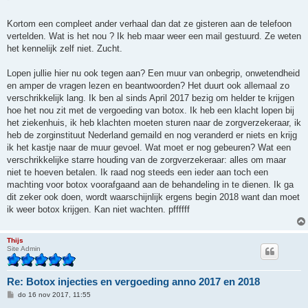
Kortom een compleet ander verhaal dan dat ze gisteren aan de telefoon
vertelden. Wat is het nou ? Ik heb maar weer een mail gestuurd. Ze weten
het kennelijk zelf niet. Zucht.
Lopen jullie hier nu ook tegen aan? Een muur van onbegrip, onwetendheid
en amper de vragen lezen en beantwoorden? Het duurt ook allemaal zo
verschrikkelijk lang. Ik ben al sinds April 2017 bezig om helder te krijgen
hoe het nou zit met de vergoeding van botox. Ik heb een klacht lopen bij
het ziekenhuis, ik heb klachten moeten sturen naar de zorgverzekeraar, ik
heb de zorginstituut Nederland gemaild en nog veranderd er niets en krijg
ik het kastje naar de muur gevoel. Wat moet er nog gebeuren? Wat een
verschrikkelijke starre houding van de zorgverzekeraar: alles om maar
niet te hoeven betalen. Ik raad nog steeds een ieder aan toch een
machting voor botox voorafgaand aan de behandeling in te dienen. Ik ga
dit zeker ook doen, wordt waarschijnlijk ergens begin 2018 want dan moet
ik weer botox krijgen. Kan niet wachten. pffffff
Thijs
Site Admin
Re: Botox injecties en vergoeding anno 2017 en 2018
B
do 16 nov 2017, 11:55
e