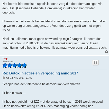
Het betreft hier medisch specialistische zorg die door dermatologen via
een DBC (Diagnose Behandel Combinatie) in rekening kan worden
gebracht.
Uiteraard is het aan de behandelend specialist om een afweging te maken
op welke zorg u bent aangewezen. Voor deze zorg geldt wel het eigen
risico.
Heel leuk allemaal maar geen antwoord op mijn 2 vragen. Ik neem dus
aan dat botox in 2018 ook uit de basisverzekering komt en of ik een
machtiging nodig heb is onbekend. Ik ga maar weer eens bellen...... zucht
Thijs
Site Admin
Re: Botox injecties en vergoeding anno 2017
B
wo 15 nov 2017, 11:59
e
r
Grappig hoe een telefoontje helderheid kan verschaffen.
i
c
h
Ik heb nieuws....
t
Ik heb net gebeld met IZZ met de vraag of botox in 2018 wordt vergoed
uit de basisverzekering en of ik een machtiging vooraf nodig heb.