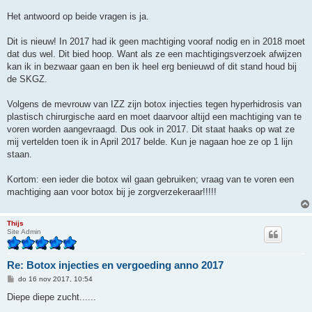
Het antwoord op beide vragen is ja.
Dit is nieuw! In 2017 had ik geen machtiging vooraf nodig en in 2018 moet
dat dus wel. Dit bied hoop. Want als ze een machtigingsverzoek afwijzen
kan ik in bezwaar gaan en ben ik heel erg benieuwd of dit stand houd bij
de SKGZ.
Volgens de mevrouw van IZZ zijn botox injecties tegen hyperhidrosis van
plastisch chirurgische aard en moet daarvoor altijd een machtiging van te
voren worden aangevraagd. Dus ook in 2017. Dit staat haaks op wat ze
mij vertelden toen ik in April 2017 belde. Kun je nagaan hoe ze op 1 lijn
staan.
Kortom: een ieder die botox wil gaan gebruiken; vraag van te voren een
machtiging aan voor botox bij je zorgverzekeraar!!!!!
Thijs
Site Admin
Re: Botox injecties en vergoeding anno 2017
B
do 16 nov 2017, 10:54
e
r
Diepe diepe zucht......
i
c