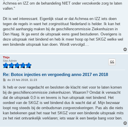
Achmea en IZZ om de behandeling NIET onder verzekerde zorg te laten
vallen."
Dit is wel interessant. Eigenlijk staat er dat Achmea en IZZ iets doen
tegen de regels in want het zorginstituut Nederland is helder. Ik kan het
geschil aanhangig maken bij de geschillencommissie Ziekenhuizen in
Den Haag. Ik ga eerst de uitspraak eens goed bestuderen. Overigens is
deze uitspraak niet bindend en heb ik meer hoop op het SKGZ welke wel
een bindende uitspraak kan doen. Wordt vervolgd....
Thijs
Site Admin
Re: Botox injecties en vergoeding anno 2017 en 2018
B
do 15 feb 2018, 11:23
e
r
Ik heb er over nagedacht en besloten de klacht niet voor te laten komen
i
bij de geschillencommissie ziekenhuizen. Waarom? Omdat ik verwacht
c
h
dat de uitspraak 0,0 is en tevens is hun uitspraak niet bindend. Het
t
oordeel van de SKGZ is wel bindend dus ik wacht dat af. Mijn bezwaar
loopt nog steeds bij de ombudsman zorgverzekeringen. Pas als die niets
kan betekenen gaat het naar het SKGZ voor een bindende uitspraak mits
ze het niet ontvankelijk verklaren; iets waar ik een beetje bang voor ben.