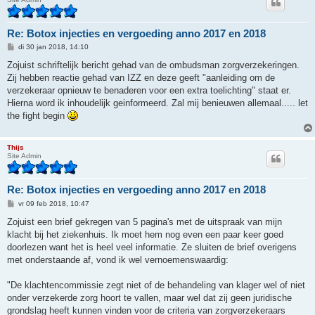
Re: Botox injecties en vergoeding anno 2017 en 2018
B
di 30 jan 2018, 14:10
e
r
Zojuist schriftelijk bericht gehad van de ombudsman zorgverzekeringen.
i
Zij hebben reactie gehad van IZZ en deze geeft "aanleiding om de
c
h
verzekeraar opnieuw te benaderen voor een extra toelichting" staat er.
t
Hierna word ik inhoudelijk geinformeerd. Zal mij benieuwen allemaal..... let
the fight begin
Thijs
Site Admin
Re: Botox injecties en vergoeding anno 2017 en 2018
B
vr 09 feb 2018, 10:47
e
r
Zojuist een brief gekregen van 5 pagina's met de uitspraak van mijn
i
klacht bij het ziekenhuis. Ik moet hem nog even een paar keer goed
c
h
doorlezen want het is heel veel informatie. Ze sluiten de brief overigens
t
met onderstaande af, vond ik wel vernoemenswaardig:
"De klachtencommissie zegt niet of de behandeling van klager wel of niet
onder verzekerde zorg hoort te vallen, maar wel dat zij geen juridische
grondslag heeft kunnen vinden voor de criteria van zorgverzekeraars