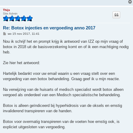
Thijs
Site Admin
Re: Botox injecties en vergoeding anno 2017
B
wo 15 nov 2017, 11:41
e
r
Nou ik schrijf het en prompt krijg ik antwoord van IZZ op mijn vraag of
i
botox in 2018 uit de basisverzekering komt en of ik een machtiging nodig
c
h
heb.
t
Zie hier het antwoord:
Hartelijk bedankt voor uw email waarin u een vraag stelt over een
vergoeding van een botox behandeling. Graag geef ik u mijn reactie.
Na verwijzing van de huisarts of medisch specialist wordt botox alleen
vergoed als onderdeel van een Medisch specialistische behandeling.
Botox is alleen geïndiceerd bij hyperhidrosis van de oksels en ernstig
invaliderend transpireren van de handen.
Botox voor overmatig transpireren van de voeten hoe ernstig ook, is
expliciet uitgesloten van vergoeding.