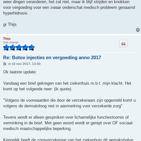
weer dingen veranderen, het zal niet, maar ik blijf strijden en knokken
voor vergoeding voor een zwaar onderschat medisch probleem genaamd
hyperhidrosis.
gr Thijs
Thijs
Site Admin
Re: Botox injecties en vergoeding anno 2017
B
vr 10 nov 2017, 13:40
e
r
Ok laatste update:
i
c
h
Vandaag een brief gekregen van het ziekenhuis m.b.t. mijn klacht. Het
t
komt op het volgende neer: (ik quote)
"Volgens de voorwaarden die door de verzekeraars zijn opgesteld komt u
volgens de dermatoloog niet in aanmerking voor verzekerde zorg"
Tevens wordt er alleen gesproken over lichamelijke functiestoornis of
verminking in de brief. Met geen woord wordt er gerept over OF sociaal-
medisch maatschappelijke beperking.
Kennelijk heeft de zorgverzekeraar van het ziekenhuis dit gemakshalve