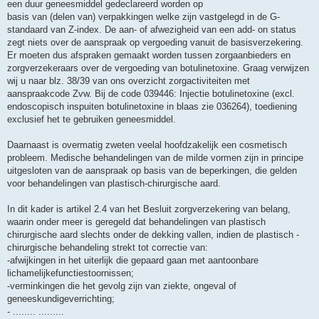
een duur geneesmiddel gedeclareerd worden op
basis van (delen van) verpakkingen welke zijn vastgelegd in de G-
standaard van Z-index. De aan- of afwezigheid van een add- on status
zegt niets over de aanspraak op vergoeding vanuit de basisverzekering.
Er moeten dus afspraken gemaakt worden tussen zorgaanbieders en
zorgverzekeraars over de vergoeding van botulinetoxine. Graag verwijzen
wij u naar blz. 38/39 van ons overzicht zorgactiviteiten met
aanspraakcode Zvw. Bij de code 039446: Injectie botulinetoxine (excl.
endoscopisch inspuiten botulinetoxine in blaas zie 036264), toediening
exclusief het te gebruiken geneesmiddel.
Daarnaast is overmatig zweten veelal hoofdzakelijk een cosmetisch
probleem. Medische behandelingen van de milde vormen zijn in principe
uitgesloten van de aanspraak op basis van de beperkingen, die gelden
voor behandelingen van plastisch-chirurgische aard.
In dit kader is artikel 2.4 van het Besluit zorgverzekering van belang,
waarin onder meer is geregeld dat behandelingen van plastisch
chirurgische aard slechts onder de dekking vallen, indien de plastisch -
chirurgische behandeling strekt tot correctie van:
-afwijkingen in het uiterlijk die gepaard gaan met aantoonbare
lichamelijkefunctiestoornissen;
-verminkingen die het gevolg zijn van ziekte, ongeval of
geneeskundigeverrichting;
- ........ .........