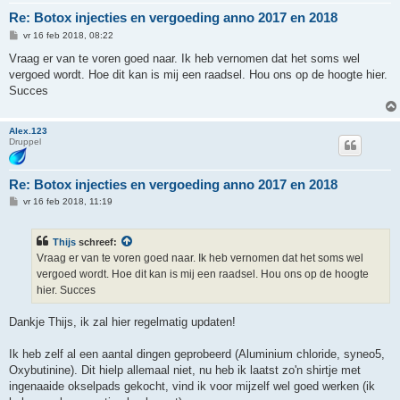
Re: Botox injecties en vergoeding anno 2017 en 2018
B
vr 16 feb 2018, 08:22
e
r
Vraag er van te voren goed naar. Ik heb vernomen dat het soms wel
i
vergoed wordt. Hoe dit kan is mij een raadsel. Hou ons op de hoogte hier.
c
h
Succes
t
Alex.123
Druppel
Re: Botox injecties en vergoeding anno 2017 en 2018
B
vr 16 feb 2018, 11:19
e
r
i
Thijs
schreef:
c
h
Vraag er van te voren goed naar. Ik heb vernomen dat het soms wel
t
vergoed wordt. Hoe dit kan is mij een raadsel. Hou ons op de hoogte
hier. Succes
Dankje Thijs, ik zal hier regelmatig updaten!
Ik heb zelf al een aantal dingen geprobeerd (Aluminium chloride, syneo5,
Oxybutinine). Dit hielp allemaal niet, nu heb ik laatst zo'n shirtje met
ingenaaide okselpads gekocht, vind ik voor mijzelf wel goed werken (ik