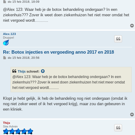
B
do 15 feb 2018, 18:09
e
r
@Alex 123: Waar heb je de botox behandeling ondergaan? In een
i
ziekenhuis??? Zover ik weet doen ziekenhuizen het niet meer omdat het
c
h
niet vergoed wordt...........
t
Alex.123
Druppel
Re: Botox injecties en vergoeding anno 2017 en 2018
B
do 15 feb 2018, 20:56
e
r
i
Thijs
schreef:
c
h
@Alex 123: Waar heb je de botox behandeling ondergaan? In een
t
ziekenhuis??? Zover ik weet doen ziekenhuizen het niet meer omdat
het niet vergoed wordt...........
Klopt je hebt gelijk, ik heb de behandeling nog niet ondergaan (omdat ik
nog niet zeker weet of ik het vergoed krijg), maar zou dan gebeuren in
een kliniek.
Thijs
Site Admin