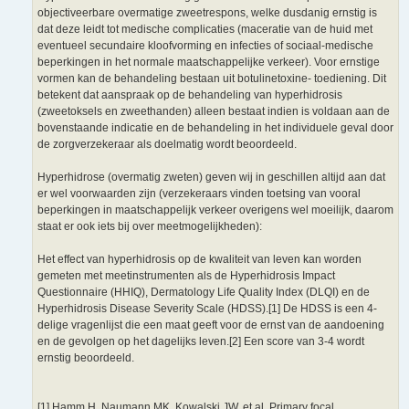
objectiveerbare overmatige zweetrespons, welke dusdanig ernstig is
dat deze leidt tot medische complicaties (maceratie van de huid met
eventueel secundaire kloofvorming en infecties of sociaal-medische
beperkingen in het normale maatschappelijke verkeer). Voor ernstige
vormen kan de behandeling bestaan uit botulinetoxine- toediening. Dit
betekent dat aanspraak op de behandeling van hyperhidrosis
(zweetoksels en zweethanden) alleen bestaat indien is voldaan aan de
bovenstaande indicatie en de behandeling in het individuele geval door
de zorgverzekeraar als doelmatig wordt beoordeeld.
Hyperhidrose (overmatig zweten) geven wij in geschillen altijd aan dat
er wel voorwaarden zijn (verzekeraars vinden toetsing van vooral
beperkingen in maatschappelijk verkeer overigens wel moeilijk, daarom
staat er ook iets bij over meetmogelijkheden):
Het effect van hyperhidrosis op de kwaliteit van leven kan worden
gemeten met meetinstrumenten als de Hyperhidrosis Impact
Questionnaire (HHIQ), Dermatology Life Quality Index (DLQI) en de
Hyperhidrosis Disease Severity Scale (HDSS).[1] De HDSS is een 4-
delige vragenlijst die een maat geeft voor de ernst van de aandoening
en de gevolgen op het dagelijks leven.[2] Een score van 3-4 wordt
ernstig beoordeeld.
[1] Hamm H, Naumann MK, Kowalski JW, et al. Primary focal