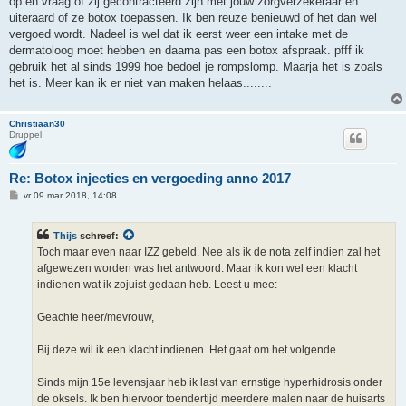
op en vraag of zij gecontracteerd zijn met jouw zorgverzekeraar en
uiteraard of ze botox toepassen. Ik ben reuze benieuwd of het dan wel
vergoed wordt. Nadeel is wel dat ik eerst weer een intake met de
dermatoloog moet hebben en daarna pas een botox afspraak. pfff ik
gebruik het al sinds 1999 hoe bedoel je rompslomp. Maarja het is zoals
het is. Meer kan ik er niet van maken helaas........
Christiaan30
Druppel
Re: Botox injecties en vergoeding anno 2017
B
vr 09 mar 2018, 14:08
e
r
i
Thijs
schreef:
c
h
Toch maar even naar IZZ gebeld. Nee als ik de nota zelf indien zal het
t
afgewezen worden was het antwoord. Maar ik kon wel een klacht
indienen wat ik zojuist gedaan heb. Leest u mee:
Geachte heer/mevrouw,
Bij deze wil ik een klacht indienen. Het gaat om het volgende.
Sinds mijn 15e levensjaar heb ik last van ernstige hyperhidrosis onder
de oksels. Ik ben hiervoor toendertijd meerdere malen naar de huisarts