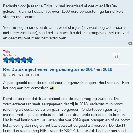
Bedankt voor je reactie Thijs, ik had inderdaad al wat over MiraDry
gelezen. Kan nu helaas niet even 1500 euro ophoesten, ga binnenkort
starten met sparen.
Voor nu nog maar even de anti zweet shirtjes (ik zweet nog wel, maar is
niet meer zichtbaar), vind het toch wel fijn dat mijn omgeving het niet ziet
en geeft mij wat meer zelfvertrouwen.
Thijs
Site Admin
Re: Botox injecties en vergoeding anno 2017 en 2018
B
do 22 feb 2018, 12:38
e
r
Zojuist gebeld door de ombudsman zorgverzekeringen. Heel verhaal. Ben
i
het nog aan het verwerken
c
h
t
Komt er op neer dat ik als patient niet de dupe mag zijn/worden. De
zorgverzekeraar heeft aangegeven dat zij in 2018 wederom mijn botox
rekening uit coulance zullen gaan vergoeden. Ondertussen gaan zij in
overleg met mijn ziekenhuis om tot een structurele oplossing te komen.
Het is wel lastig want we weten niet wat 2019 gaat brengen en of de botox
behandeling dan nog uit het basispakket vergoed zal worden. De klacht
komt dus vooralsnog NIET voor de SKGZ. Iets wat ik heel jammer vind