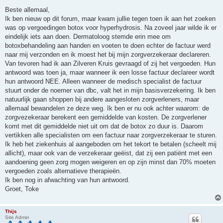
e
r
Beste allemaal,
i
Ik ben nieuw op dit forum, maar kwam jullie tegen toen ik aan het zoeken
c
h
was op vergoedingen botox voor hyperhydrosis. Na zoveel jaar wilde ik er
t
eindelijk iets aan doen. Dermatoloog stemde erin mee om
botoxbehandeling aan handen en voeten te doen echter de factuur werd
naar mij verzonden en ik moest het bij mijn zorgverzekeraar declareren.
Van tevoren had ik aan Zilveren Kruis gevraagd of zij het vergoeden. Hun
antwoord was toen ja, maar wanneer ik een losse factuur declareer wordt
hun antwoord NEE. Alleen wanneer de medisch specialist de factuur
stuurt onder de noemer van dbc, valt het in mijn basisverzekering. Ik ben
natuurlijk gaan shoppen bij andere aangesloten zorgverleners, maar
allemaal bewandelen ze deze weg. Ik ben er nu ook achter waarom: de
zorgvezekeraar berekent een gemiddelde van kosten. De zorgverlener
komt met dit gemiddelde niet uit om dat de botox zo duur is. Daarom
vertikken alle specialisten om een factuur naar zorgverzekeraar te sturen.
Ik heb het ziekenhuis al aangeboden om het tekort te betalen (scheelt mij
allicht), maar ook van de verzekeraar geëist, dat zij een patiënt met een
aandoening geen zorg mogen weigeren en op zijn minst dan 70% moeten
vergoeden zoals alternatieve therapieën.
Ik ben nog in afwachting van hun antwoord.
Groet, Toke
Thijs
Site Admin