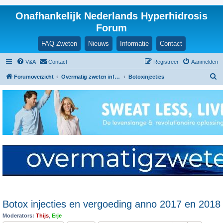
Onafhankelijk Nederlands Hyperhidrosis
Forum
FAQ Zweten
Nieuws
Informatie
Contact
V&A
Contact
Registreer
Aanmelden
Z
Forumoverzicht
Overmatig zweten informatie en ervaringen
Botoxinjecties
o
e
k
Botox injecties en vergoeding anno 2017 en 2018
Moderators:
Thijs
,
Erje