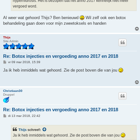
hyperhidrosis. Het is bezopen dat het anno 2017 kennelijk niet meer
vergoed word.
Al weer wat gehoord Thijs? Ben benieuwd
Wil zelf ook een botox
behandeling gaan doen voor mijn zweetoksels en handen
Thijs
Site Admin
Re: Botox injecties en vergoeding anno 2017 en 2018
B
vr 09 mar 2018, 15:39
e
r
Ja ik heb inmiddels wat gehoord. Zie de post boven die van jou
i
c
h
t
Christiaan30
Druppel
Re: Botox injecties en vergoeding anno 2017 en 2018
B
di 13 mar 2018, 22:42
e
r
i
Thijs
schreef:
c
h
Ja ik heb inmiddels wat gehoord. Zie de post boven die van jou
t