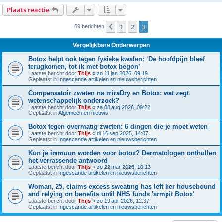
Plaats reactie
1
2
3
Vorige
69 berichten
Vergelijkbare Onderwerpen
Botox helpt ook tegen fysieke kwalen: ‘De hoofdpijn bleef
terugkomen, tot ik met botox begon’
Laatste bericht door
Thijs
«
zo 11 jan 2026, 09:19
Geplaatst in
Ingescande artikelen en nieuwsberichten
Compensatoir zweten na miraDry en Botox: wat zegt
wetenschappelijk onderzoek?
Laatste bericht door
Thijs
«
za 08 aug 2026, 09:22
Geplaatst in
Algemeen en nieuws
Botox tegen overmatig zweten: 6 dingen die je moet weten
Laatste bericht door
Thijs
«
di 16 sep 2025, 14:07
Geplaatst in
Ingescande artikelen en nieuwsberichten
Kun je immuun worden voor botox? Dermatologen onthullen
het verrassende antwoord
Laatste bericht door
Thijs
«
zo 22 mar 2026, 10:13
Geplaatst in
Ingescande artikelen en nieuwsberichten
Woman, 25, claims excess sweating has left her housebound
and relying on benefits until NHS funds 'armpit Botox'
Laatste bericht door
Thijs
«
zo 19 apr 2026, 12:37
Geplaatst in
Ingescande artikelen en nieuwsberichten