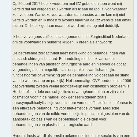
Op 20 april 2017 heb ik wederom met IZZ gebeld en toen werd mij
verteld dat het vergoed zou worden als ik aan de (polis) voorwaarden
zou voldoen. Wat deze voorwaarden dan precies waren kon mij niet
verteld worden en ik moest ‘s avonds maar via de izz website een email
sturen. Dit heb ik gedaan maar het werd mij alsnog niet duidelijk.
Ik heb vervolgens zelf contact opgenomen met Zorginstituut Nederland
om de voorwaarden helder te krijgen. Ik kreeg als antwoord:
De betreffende zorgactiviteit heeft betrekking op behandelingen van
plastisch chirurgische aard. Behandeling met botox valt onder
behandelingen van plastisch chirurgische aard en hiervoor geldt dat
vergoeding alleen mogelijk is als er sprake is van lichamelijke
functiestoornis of verminking (en de behandeling voldoet aan de stand
van de wetenschap en praktijk). Het toenmalige CVZ oordeelde in 2006
dat overmatig zweten veelal hoofdzakelijk een cosmetisch probleem is.
Het betreft ten dele een subjectieve ervaring/oordeel en er zijn vele
cosmetica voor in de handel; ook geneesmiddelen zoals
parasympathicolytica zijn voor mildere vormen effectief en iontoforese is
een effectieve behandeling voor niet-ernstige vormen. Medische
behandelingen van de milde vormen zijn in principe uitgesloten van de
aanspraak op basis van de beperkingen die gelden voor
behandelingen van plastisch- chirurgische aard.
Hyperhidrosis wordt als ernstig gekenmerkt indien er sprake is van een