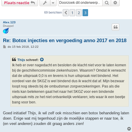
Zoek
Uitgebr
Plaats reactie
1
2
3
Vorige
69 berichten
Alex.123
Druppel
Re: Botox injecties en vergoeding anno 2017 en 2018
B
do 15 feb 2018, 12:22
e
r
i
Thijs
schreef:
c
h
Ik heb er over nagedacht en besloten de klacht niet voor te laten komen
t
bij de geschillencommissie ziekenhuizen. Waarom? Omdat ik verwacht
dat de uitspraak 0,0 is en tevens is hun uitspraak niet bindend. Het
oordeel van de SKGZ is wel bindend dus ik wacht dat af. Mijn bezwaar
loopt nog steeds bij de ombudsman zorgverzekeringen. Pas als die
niets kan betekenen gaat het naar het SKGZ voor een bindende
uitspraak mits ze het niet ontvankelijk verklaren; iets waar ik een beetje
bang voor ben.
Goed initiatief Thijs, ik wil zelf ook misschien een botox behandeling laten
doen. Enige wat mij tegenhoud zijn de moeilijke stappen er naar toe, ik
(en veel anderen) zouden dit graag anders zien!