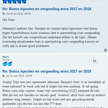
Re: Botox injecties en vergoeding anno 2017 en 2018
B
ma 02 jul 2018, 18:30
e
r
Hoi Toke
i
c
h
Allereerst welkom hier. Handen en voeten laten injecteren met botox
t
tegen hyperhidrosis komt sowieso niet in aanmerking voor vergoeding.
Zie het bericht van zorginstituut nederland elders in dit topic. Alleen
overmatig okselzweten kan in aanmerking voor vergoeding komen en
zelfs dat is al een groot probleem.
Nanis
Beekje
Re: Botox injecties en vergoeding anno 2017 en 2018
B
do 21 mar 2019, 16:55
e
r
Jeejtje Thijs wat een speurwerk allemaal. Respect hoor. Is er inmiddels al
i
meer bekend? Ik merk ook dat ik tegen het eea aanloop. Ik wil graag
c
h
Botox voor mijn voeten, maar mijn verzekering (VGZ) vergoed dit niet.
t
Wel als het om handen en oksels gaat. Vreemd, alsof men niet op andere
plekken mag zweten. Owjah en het moet wel een gecontracteerde
aanbieder zijn die het via een dbc??? doet.