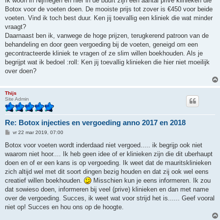
Ik woon in Nijmegen en hier in de buurt zijn een aantal privé klinieken die
Botox voor de voeten doen. De mooiste prijs tot zover is €450 voor beide
voeten. Vind ik toch best duur. Ken jij toevallig een kliniek die wat minder
vraagt?
Daarnaast ben ik, vanwege de hoge prijzen, terugkerend patroon van de
behandeling en door geen vergoeding bij de voeten, geneigd om een
gecontracteerde kliniek te vragen of ze slim willen boekhouden. Als je
begrijpt wat ik bedoel :roll: Ken jij toevallig klinieken die hier niet moeilijk
over doen?
Thijs
Site Admin
Re: Botox injecties en vergoeding anno 2017 en 2018
B
vr 22 mar 2019, 07:00
e
r
Botox voor voeten wordt inderdaad niet vergoed..... ik begrijp ook niet
i
waarom niet hoor.... Ik heb geen idee of er klinieken zijn die dit uberhaupt
c
h
doen en of er een kans is op vergoeding. Ik weet dat de mauritsklinieken
t
zich altijd wel met dit soort dingen bezig houden en dat zij ook wel eens
creatief willen boekhouden.
Misschien kun je eens informeren. Ik zou
dat sowieso doen, informeren bij veel (prive) klinieken en dan met name
over de vergoeding. Succes, ik weet wat voor strijd het is...... Geef vooral
niet op! Succes en hou ons op de hoogte.