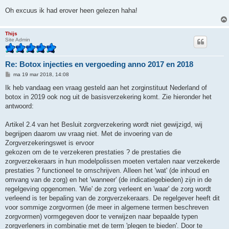
Oh excuus ik had erover heen gelezen haha!
Thijs
Site Admin
Re: Botox injecties en vergoeding anno 2017 en 2018
B
ma 19 mar 2018, 14:08
e
r
Ik heb vandaag een vraag gesteld aan het zorginstituut Nederland of
i
botox in 2019 ook nog uit de basisverzekering komt. Zie hieronder het
c
h
antwoord:
t
Artikel 2.4 van het Besluit zorgverzekering wordt niet gewijzigd, wij
begrijpen daarom uw vraag niet. Met de invoering van de
Zorgverzekeringswet is ervoor
gekozen om de te verzekeren prestaties ? de prestaties die
zorgverzekeraars in hun modelpolissen moeten vertalen naar verzekerde
prestaties ? functioneel te omschrijven. Alleen het 'wat' (de inhoud en
omvang van de zorg) en het 'wanneer' (de indicatiegebieden) zijn in de
regelgeving opgenomen. 'Wie' de zorg verleent en 'waar' de zorg wordt
verleend is ter bepaling van de zorgverzekeraars. De regelgever heeft dit
voor sommige zorgvormen (de meer in algemene termen beschreven
zorgvormen) vormgegeven door te verwijzen naar bepaalde typen
zorgverleners in combinatie met de term 'plegen te bieden'. Door te