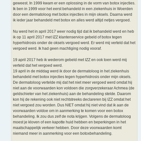
geweest. In 1999 kwam er een oplossing in de vorm van botox injecties.
Ik ben in 1999 voor het eerst behandeld in een ziekenhuis in Woerden
door een dermatoloog met botox injecties in mijn oksels. Daarna werd
ik ieder jaar behandeld met botox en alles werd altijd netjes vergoed.
Nu werd het in april 2017 weer nodig tijd dat ik behandeld werd en heb
ik op 11 april 2017 met IZZ klantenservice gebeld of botox tegen
hyperhidrosis onder de oksels vergoed werd. Er werd mij verteld dat het
vergoed werd. Ik had geen machtiging nodig vooraf.
19 april 2017 heb ik wederom gebeld met IZZ en ook toen werd mij
verteld dat het vergoed werd.
19 april in de middag werd ik door de dermatoloog in het ziekenhuis
behandeld met botox injecties tegen hyperhidrosis onder mijn oksels.
De dermatoloog vertelde mij dat het niet meer vergoed werd omdat hij
niet aan de voorwaarden kon voldoen die zorgverzekeraar Achmea (de
geldschieter van het ziekenhuis) aan de behandeling stelde. Daarom
kon hij de rekening ook niet rechtstreeks declareren bij IZZ omdat het
niet vergoed zou worden. Dus NIET omdat hij niet vind dat ik aan de
voorwaarden voldoe om in aanmerking te komen voor een botox
behandeling. Ik zou dus zelf de nota krijgen. Volgens de dermatoloog
moest je kloven of een kapotte huid hebben en beperkingen in het
maatschappelijk verkeer hebben. Door deze voorwaarden komt
niemand meer in aanmerking voor een botoxbehandeling.