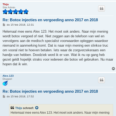
Thijs
Site Admin
Re: Botox injecties en vergoeding anno 2017 en 2018
B
do 15 feb 2018, 12:31
e
r
Helemaal mee eens Alex 123. Het moet ook anders. Naar mijn mening
i
wordt botox vergoed of niet. Niet zeggen aan de telefoon van wel en
c
h
vervolgens aan de medisch specialist voorwaarden opleggen waardoor
t
niemand in aanmerking komt. Dat is naar mijn mening een slinkse truc
om vooral niet te hoeven betalen. Iets waar de zorgverzekeraars een
handje van hebben. Doodziek word ik er van. Wat ik nu op gang heb
gezet geldt hopelijk straks voor iedereen die botox wil gebruiken. Nu maar
hopen dat ik win.
Alex.123
Druppel
Re: Botox injecties en vergoeding anno 2017 en 2018
B
do 15 feb 2018, 17:52
e
r
i
Thijs
schreef:
c
h
Helemaal mee eens Alex 123. Het moet ook anders. Naar mijn mening
t