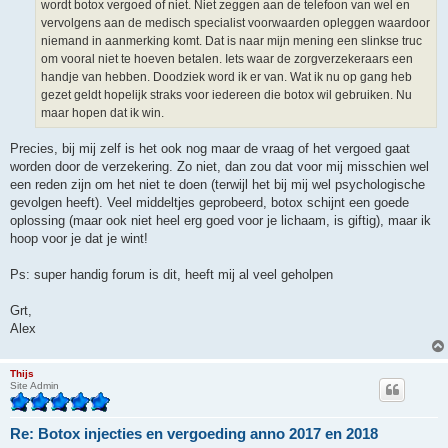
wordt botox vergoed of niet. Niet zeggen aan de telefoon van wel en
vervolgens aan de medisch specialist voorwaarden opleggen waardoor
niemand in aanmerking komt. Dat is naar mijn mening een slinkse truc
om vooral niet te hoeven betalen. Iets waar de zorgverzekeraars een
handje van hebben. Doodziek word ik er van. Wat ik nu op gang heb
gezet geldt hopelijk straks voor iedereen die botox wil gebruiken. Nu
maar hopen dat ik win.
Precies, bij mij zelf is het ook nog maar de vraag of het vergoed gaat
worden door de verzekering. Zo niet, dan zou dat voor mij misschien wel
een reden zijn om het niet te doen (terwijl het bij mij wel psychologische
gevolgen heeft). Veel middeltjes geprobeerd, botox schijnt een goede
oplossing (maar ook niet heel erg goed voor je lichaam, is giftig), maar ik
hoop voor je dat je wint!
Ps: super handig forum is dit, heeft mij al veel geholpen
Grt,
Alex
Thijs
Site Admin
Re: Botox injecties en vergoeding anno 2017 en 2018