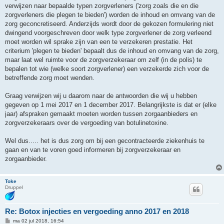
verwijzen naar bepaalde typen zorgverleners ('zorg zoals die en die
zorgverleners die plegen te bieden') worden de inhoud en omvang van de
zorg geconcretiseerd. Anderzijds wordt door de gekozen formulering niet
dwingend voorgeschreven door welk type zorgverlener de zorg verleend
moet worden wil sprake zijn van een te verzekeren prestatie. Het
criterium 'plegen te bieden' bepaalt dus de inhoud en omvang van de zorg,
maar laat wel ruimte voor de zorgverzekeraar om zelf (in de polis) te
bepalen tot wie (welke soort zorgverlener) een verzekerde zich voor de
betreffende zorg moet wenden.
Graag verwijzen wij u daarom naar de antwoorden die wij u hebben
gegeven op 1 mei 2017 en 1 december 2017. Belangrijkste is dat er (elke
jaar) afspraken gemaakt moeten worden tussen zorgaanbieders en
zorgverzekeraars over de vergoeding van botulinetoxine.
Wel dus..... het is dus zorg om bij een gecontracteerde ziekenhuis te
gaan en van te voren goed informeren bij zorgverzekeraar en
zorgaanbieder.
Toke
Druppel
Re: Botox injecties en vergoeding anno 2017 en 2018
B
ma 02 jul 2018, 16:54