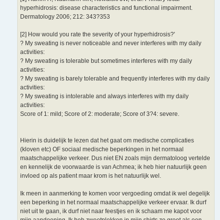
hyperhidrosis: disease characteristics and functional impairment.
Dermatology 2006; 212: 343?353
[2] How would you rate the severity of your hyperhidrosis?'
? My sweating is never noticeable and never interferes with my daily
activities:
? My sweating is tolerable but sometimes interferes with my daily
activities:
? My sweating is barely tolerable and frequently interferes with my daily
activities:
? My sweating is intolerable and always interferes with my daily
activities:
Score of 1: mild; Score of 2: moderate; Score of 3?4: severe.
Hierin is duidelijk te lezen dat het gaat om medische complicaties
(kloven etc) OF sociaal medische beperkingen in het normaal
maatschappelijke verkeer. Dus niet EN zoals mijn dermatoloog vertelde
en kennelijk de voorwaarde is van Achmea; ik heb hier natuurlijk geen
invloed op als patient maar krom is het natuurlijk wel.
Ik meen in aanmerking te komen voor vergoeding omdat ik wel degelijk
een beperking in het normaal maatschappelijke verkeer ervaar. Ik durf
niet uit te gaan, ik durf niet naar feestjes en ik schaam me kapot voor