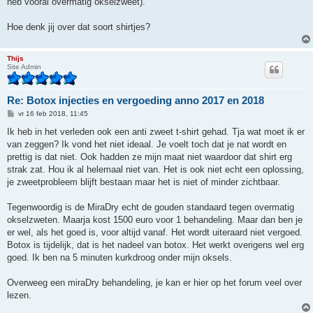
heb vooral overmatig okselzweet).
Hoe denk jij over dat soort shirtjes?
Thijs
Site Admin
Re: Botox injecties en vergoeding anno 2017 en 2018
B
vr 16 feb 2018, 11:45
e
r
Ik heb in het verleden ook een anti zweet t-shirt gehad. Tja wat moet ik er
i
van zeggen? Ik vond het niet ideaal. Je voelt toch dat je nat wordt en
c
h
prettig is dat niet. Ook hadden ze mijn maat niet waardoor dat shirt erg
t
strak zat. Hou ik al helemaal niet van. Het is ook niet echt een oplossing,
je zweetprobleem blijft bestaan maar het is niet of minder zichtbaar.
Tegenwoordig is de MiraDry echt de gouden standaard tegen overmatig
okselzweten. Maarja kost 1500 euro voor 1 behandeling. Maar dan ben je
er wel, als het goed is, voor altijd vanaf. Het wordt uiteraard niet vergoed.
Botox is tijdelijk, dat is het nadeel van botox. Het werkt overigens wel erg
goed. Ik ben na 5 minuten kurkdroog onder mijn oksels.
Overweeg een miraDry behandeling, je kan er hier op het forum veel over
lezen.