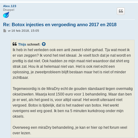
Alex.123
Druppel
Re: Botox injecties en vergoeding anno 2017 en 2018
B
vr 16 feb 2018, 15:05
e
r
i
Thijs
schreef:
c
h
Ik heb in het verleden ook een anti zweet t-shirt gehad. Tja wat moet ik
t
er van zeggen? Ik vond het niet ideaal. Je voelt toch dat je nat wordt en
prettig is dat niet. Ook hadden ze mijn maat niet waardoor dat shirt erg
strak zat. Hou ik al helemaal niet van. Het is ook niet echt een
oplossing, je zweetprobleem blijft bestaan maar het is niet of minder
zichtbaar.
Tegenwoordig is de MiraDry echt de gouden standaard tegen overmatig
okselzweten. Maarja kost 1500 euro voor 1 behandeling. Maar dan ben
je er wel, als het goed is, voor altijd vanaf. Het wordt uiteraard niet
vergoed. Botox is tijdelijk, dat is het nadeel van botox. Het werkt
overigens wel erg goed. Ik ben na 5 minuten kurkdroog onder mijn
oksels.
Overweeg een miraDry behandeling, je kan er hier op het forum veel
over lezen.