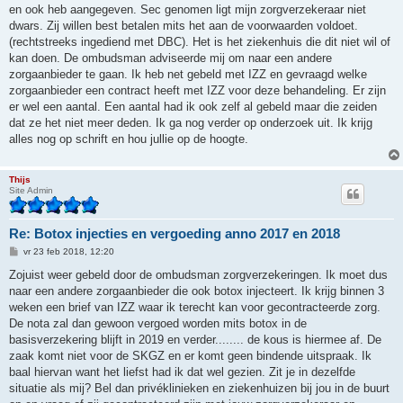
en ook heb aangegeven. Sec genomen ligt mijn zorgverzekeraar niet
dwars. Zij willen best betalen mits het aan de voorwaarden voldoet.
(rechtstreeks ingediend met DBC). Het is het ziekenhuis die dit niet wil of
kan doen. De ombudsman adviseerde mij om naar een andere
zorgaanbieder te gaan. Ik heb net gebeld met IZZ en gevraagd welke
zorgaanbieder een contract heeft met IZZ voor deze behandeling. Er zijn
er wel een aantal. Een aantal had ik ook zelf al gebeld maar die zeiden
dat ze het niet meer deden. Ik ga nog verder op onderzoek uit. Ik krijg
alles nog op schrift en hou jullie op de hoogte.
Thijs
Site Admin
Re: Botox injecties en vergoeding anno 2017 en 2018
B
vr 23 feb 2018, 12:20
e
r
Zojuist weer gebeld door de ombudsman zorgverzekeringen. Ik moet dus
i
naar een andere zorgaanbieder die ook botox injecteert. Ik krijg binnen 3
c
h
weken een brief van IZZ waar ik terecht kan voor gecontracteerde zorg.
t
De nota zal dan gewoon vergoed worden mits botox in de
basisverzekering blijft in 2019 en verder........ de kous is hiermee af. De
zaak komt niet voor de SKGZ en er komt geen bindende uitspraak. Ik
baal hiervan want het liefst had ik dat wel gezien. Zit je in dezelfde
situatie als mij? Bel dan privéklinieken en ziekenhuizen bij jou in de buurt