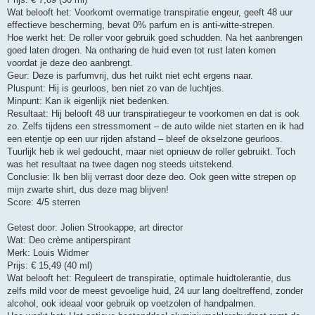
Wat belooft het: Voorkomt overmatige transpiratie engeur, geeft 48 uur
effectieve bescherming, bevat 0% parfum en is anti-witte-strepen.
Hoe werkt het: De roller voor gebruik goed schudden. Na het aanbrengen
goed laten drogen. Na ontharing de huid even tot rust laten komen
voordat je deze deo aanbrengt.
Geur: Deze is parfumvrij, dus het ruikt niet echt ergens naar.
Pluspunt: Hij is geurloos, ben niet zo van de luchtjes.
Minpunt: Kan ik eigenlijk niet bedenken.
Resultaat: Hij belooft 48 uur transpiratiegeur te voorkomen en dat is ook
zo. Zelfs tijdens een stressmoment – de auto wilde niet starten en ik had
een etentje op een uur rijden afstand – bleef de okselzone geurloos.
Tuurlijk heb ik wel gedoucht, maar niet opnieuw de roller gebruikt. Toch
was het resultaat na twee dagen nog steeds uitstekend.
Conclusie: Ik ben blij verrast door deze deo. Ook geen witte strepen op
mijn zwarte shirt, dus deze mag blijven!
Score: 4/5 sterren
Getest door: Jolien Strookappe, art director
Wat: Deo crème antiperspirant
Merk: Louis Widmer
Prijs: € 15,49 (40 ml)
Wat belooft het: Reguleert de transpiratie, optimale huidtolerantie, dus
zelfs mild voor de meest gevoelige huid, 24 uur lang doeltreffend, zonder
alcohol, ook ideaal voor gebruik op voetzolen of handpalmen.