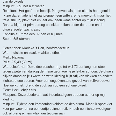
van de oksels.
Minpunt: Zou het niet weten.
Resultaat: Het geeft een heerlijk fris gevoel als je de oksels hebt gerold.
Ik zie dat er tijdens het aanbrengen een witte crème meekomt, maar het
trekt snel in, plakt niet en laat ook geen waas achter op mijn kleding.
Daarna blijft het prima droog en lekker ruiken onder de armen en de
oksels voelen zacht aan.
Conclusie: Prima deo. Ik ben er blij mee.
Score: 5/5 sterren
Getest door: Marieke ’t Hart, hoofdredacteur
Wat: Invisible on black + white clothes
Merk: Rexona
Prijs: € 5,49 (50 ml)
Wat belooft het: Deze deo beschermt je tot wel 72 uur lang non-stop
tegen zweten en dankzij de frisse geur voel je je lekker schoon. Je oksels
blijven droog en je zwarte en witte kleding blijft vrij van vlekken en andere
zichtbare deo-sporen. Voor een ongeëvenaard gevoel van zelfvertrouwen!
Hoe werkt het: Breng de stick aan op een schone oksel.
Geur: Heel lichtjes fris.
Pluspunt: Deze deodorant laat inderdaad geen strepen achter op mijn
kleding.
Minpunt: Tijdens een kantoordag voldoet de deo prima. Maar ik sport vier
keer per week en na een uurtje spinnen ruik ik toch een lichte zweetgeur,
ook al breng ik hem vlak van tevoren aan.