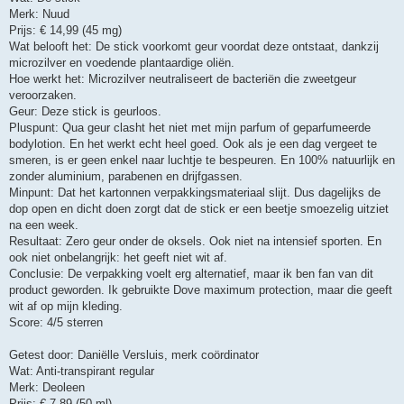
Merk: Nuud
Prijs: € 14,99 (45 mg)
Wat belooft het: De stick voorkomt geur voordat deze ontstaat, dankzij
microzilver en voedende plantaardige oliën.
Hoe werkt het: Microzilver neutraliseert de bacteriën die zweetgeur
veroorzaken.
Geur: Deze stick is geurloos.
Pluspunt: Qua geur clasht het niet met mijn parfum of geparfumeerde
bodylotion. En het werkt echt heel goed. Ook als je een dag vergeet te
smeren, is er geen enkel naar luchtje te bespeuren. En 100% natuurlijk en
zonder aluminium, parabenen en drijfgassen.
Minpunt: Dat het kartonnen verpakkingsmateriaal slijt. Dus dagelijks de
dop open en dicht doen zorgt dat de stick er een beetje smoezelig uitziet
na een week.
Resultaat: Zero geur onder de oksels. Ook niet na intensief sporten. En
ook niet onbelangrijk: het geeft niet wit af.
Conclusie: De verpakking voelt erg alternatief, maar ik ben fan van dit
product geworden. Ik gebruikte Dove maximum protection, maar die geeft
wit af op mijn kleding.
Score: 4/5 sterren
Getest door: Daniëlle Versluis, merk coördinator
Wat: Anti-transpirant regular
Merk: Deoleen
Prijs: € 7,89 (50 ml)