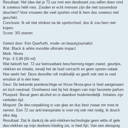
Resultaat: Het idee dat je 72 uur met een deodorant zou willen doen vind
ik sowieso héél vies. Zouden er echt mensen zijn die niet tussendoor
douchen? Voor vrouwen die veel sporten vind ik hem dus sowieso niet
geschikt.
Conclusie: Ik wil niet stinken na de sportschool, dus ik zou hem niet
kopen.
Score: 3/5 sterren
Getest door: Kim Querfurth, mode- en beautyjournalist
Wat: Black & white invisible ultimate impact
Merk: Nivea
Prijs: € 5,99 (50 ml)
Wat belooft het: 72 uur betrouwbare bescherming tegen zweet, geurtjes,
vlekken en irritatie, terwijl het de huid verzacht en geen sporen nalaat.
Hoe werkt het: Deze deoroller rolt makkelijk en geeft ook niet te veel
emulsie af in één keer.
Geur: De bekende poederachtige en frisse Nivea-geur is heel aangenaam
en toch neutraal. Overheerst niet bij het dragen van mijn favoriete parfum.
Pluspunt: Bevat geen alcohol en is daardoor huidvriendelijk. Irritaties zijn
verleden tijd.
Minpunt: De deo-verpakking is van glas en dus best zwaar om mee te
nemen. Een 72 uur anti-transpiratie is voor mij ook niet nodig, ik douch
elke dag.
Resultaat: Dat ik dankzij de anti-vlekken-technologie geen witte of gele
deo-vlekken op mijn donkere kleding zie, is heel fijn. Van een deospray