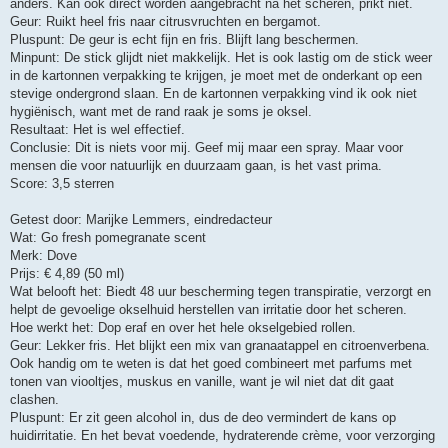
anders. Kan ook direct worden aangebracht na het scheren, prikt niet.
Geur: Ruikt heel fris naar citrusvruchten en bergamot.
Pluspunt: De geur is echt fijn en fris. Blijft lang beschermen.
Minpunt: De stick glijdt niet makkelijk. Het is ook lastig om de stick weer
in de kartonnen verpakking te krijgen, je moet met de onderkant op een
stevige ondergrond slaan. En de kartonnen verpakking vind ik ook niet
hygiënisch, want met de rand raak je soms je oksel.
Resultaat: Het is wel effectief.
Conclusie: Dit is niets voor mij. Geef mij maar een spray. Maar voor
mensen die voor natuurlijk en duurzaam gaan, is het vast prima.
Score: 3,5 sterren
Getest door: Marijke Lemmers, eindredacteur
Wat: Go fresh pomegranate scent
Merk: Dove
Prijs: € 4,89 (50 ml)
Wat belooft het: Biedt 48 uur bescherming tegen transpiratie, verzorgt en
helpt de gevoelige okselhuid herstellen van irritatie door het scheren.
Hoe werkt het: Dop eraf en over het hele okselgebied rollen.
Geur: Lekker fris. Het blijkt een mix van granaatappel en citroenverbena.
Ook handig om te weten is dat het goed combineert met parfums met
tonen van viooltjes, muskus en vanille, want je wil niet dat dit gaat
clashen.
Pluspunt: Er zit geen alcohol in, dus de deo vermindert de kans op
huidirritatie. En het bevat voedende, hydraterende crème, voor verzorging