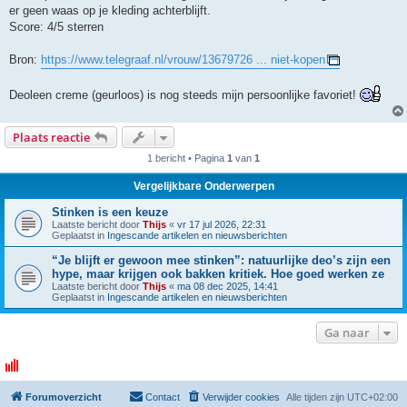
er geen waas op je kleding achterblijft.
Score: 4/5 sterren
Bron:
https://www.telegraaf.nl/vrouw/13679726 ... niet-kopen
Deoleen creme (geurloos) is nog steeds mijn persoonlijke favoriet!
Plaats reactie
1 bericht • Pagina
1
van
1
Vergelijkbare Onderwerpen
Stinken is een keuze
Laatste bericht door
Thijs
«
vr 17 jul 2026, 22:31
Geplaatst in
Ingescande artikelen en nieuwsberichten
“Je blijft er gewoon mee stinken”: natuurlijke deo’s zijn een
hype, maar krijgen ook bakken kritiek. Hoe goed werken ze
Laatste bericht door
Thijs
«
ma 08 dec 2025, 14:41
Geplaatst in
Ingescande artikelen en nieuwsberichten
Ga naar
Forumoverzicht
Contact
Verwijder cookies
Alle tijden zijn
UTC+02:00