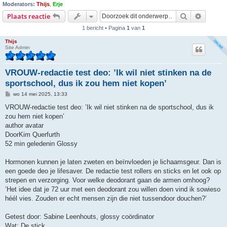
Moderators:
Thijs
,
Erje
Zoek
Uitgebr
Plaats reactie
1 bericht • Pagina
1
van
1
Thijs
Site Admin
VROUW-redactie test deo: ’Ik wil niet stinken na de
sportschool, dus ik zou hem niet kopen’
B
wo 14 mei 2025, 13:33
e
r
VROUW-redactie test deo: ’Ik wil niet stinken na de sportschool, dus ik
i
zou hem niet kopen’
c
h
author avatar
t
DoorKim Querfurth
52 min geledenin Glossy
Hormonen kunnen je laten zweten en beïnvloeden je lichaamsgeur. Dan is
een goede deo je lifesaver. De redactie test rollers en sticks en let ook op
strepen en verzorging. Voor welke deodorant gaan de armen omhoog?
’Het idee dat je 72 uur met een deodorant zou willen doen vind ik sowieso
héél vies. Zouden er echt mensen zijn die niet tussendoor douchen?’
Getest door: Sabine Leenhouts, glossy coördinator
Wat: De stick