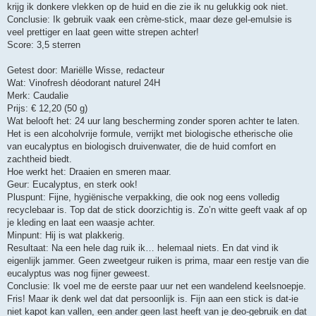
krijg ik donkere vlekken op de huid en die zie ik nu gelukkig ook niet.
Conclusie: Ik gebruik vaak een crème-stick, maar deze gel-emulsie is
veel prettiger en laat geen witte strepen achter!
Score: 3,5 sterren
Getest door: Mariëlle Wisse, redacteur
Wat: Vinofresh déodorant naturel 24H
Merk: Caudalie
Prijs: € 12,20 (50 g)
Wat belooft het: 24 uur lang bescherming zonder sporen achter te laten.
Het is een alcoholvrije formule, verrijkt met biologische etherische olie
van eucalyptus en biologisch druivenwater, die de huid comfort en
zachtheid biedt.
Hoe werkt het: Draaien en smeren maar.
Geur: Eucalyptus, en sterk ook!
Pluspunt: Fijne, hygiënische verpakking, die ook nog eens volledig
recyclebaar is. Top dat de stick doorzichtig is. Zo’n witte geeft vaak af op
je kleding en laat een waasje achter.
Minpunt: Hij is wat plakkerig.
Resultaat: Na een hele dag ruik ik… helemaal niets. En dat vind ik
eigenlijk jammer. Geen zweetgeur ruiken is prima, maar een restje van die
eucalyptus was nog fijner geweest.
Conclusie: Ik voel me de eerste paar uur net een wandelend keelsnoepje.
Fris! Maar ik denk wel dat dat persoonlijk is. Fijn aan een stick is dat-ie
niet kapot kan vallen, een ander geen last heeft van je deo-gebruik en dat