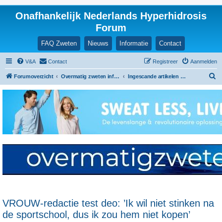
Onafhankelijk Nederlands Hyperhidrosis
Forum
FAQ Zweten
Nieuws
Informatie
Contact
V&A
Contact
Registreer
Aanmelden
Z
Forumoverzicht
Overmatig zweten informatie en ervaringen
Ingescande artikelen en nieuwsberichten
o
e
k
VROUW-redactie test deo: ’Ik wil niet stinken na
de sportschool, dus ik zou hem niet kopen’