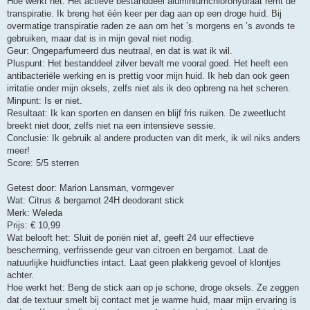
Hoe werkt het: Het actieve bestanddeel aluminiumchlorohydraat remt de
transpiratie. Ik breng het één keer per dag aan op een droge huid. Bij
overmatige transpiratie raden ze aan om het ’s morgens en ’s avonds te
gebruiken, maar dat is in mijn geval niet nodig.
Geur: Ongeparfumeerd dus neutraal, en dat is wat ik wil.
Pluspunt: Het bestanddeel zilver bevalt me vooral goed. Het heeft een
antibacteriële werking en is prettig voor mijn huid. Ik heb dan ook geen
irritatie onder mijn oksels, zelfs niet als ik deo opbreng na het scheren.
Minpunt: Is er niet.
Resultaat: Ik kan sporten en dansen en blijf fris ruiken. De zweetlucht
breekt niet door, zelfs niet na een intensieve sessie.
Conclusie: Ik gebruik al andere producten van dit merk, ik wil niks anders
meer!
Score: 5/5 sterren
Getest door: Marion Lansman, vormgever
Wat: Citrus & bergamot 24H deodorant stick
Merk: Weleda
Prijs: € 10,99
Wat belooft het: Sluit de poriën niet af, geeft 24 uur effectieve
bescherming, verfrissende geur van citroen en bergamot. Laat de
natuurlijke huidfuncties intact. Laat geen plakkerig gevoel of klontjes
achter.
Hoe werkt het: Beng de stick aan op je schone, droge oksels. Ze zeggen
dat de textuur smelt bij contact met je warme huid, maar mijn ervaring is