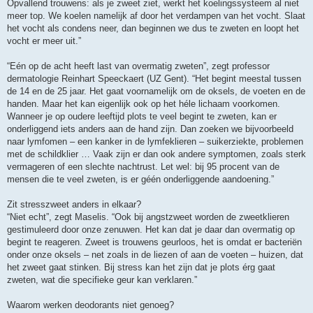
Opvallend trouwens: als je zweet ziet, werkt het koelingssysteem al niet
meer top. We koelen namelijk af door het verdampen van het vocht. Slaat
het vocht als condens neer, dan beginnen we dus te zweten en loopt het
vocht er meer uit.”
“Eén op de acht heeft last van overmatig zweten”, zegt professor
dermatologie Reinhart Speeckaert (UZ Gent). “Het begint meestal tussen
de 14 en de 25 jaar. Het gaat voornamelijk om de oksels, de voeten en de
handen. Maar het kan eigenlijk ook op het héle lichaam voorkomen.
Wanneer je op oudere leeftijd plots te veel begint te zweten, kan er
onderliggend iets anders aan de hand zijn. Dan zoeken we bijvoorbeeld
naar lymfomen – een kanker in de lymfeklieren – suikerziekte, problemen
met de schildklier … Vaak zijn er dan ook andere symptomen, zoals sterk
vermageren of een slechte nachtrust. Let wel: bij 95 procent van de
mensen die te veel zweten, is er géén onderliggende aandoening.”
Zit stresszweet anders in elkaar?
“Niet echt”, zegt Maselis. “Ook bij angstzweet worden de zweetklieren
gestimuleerd door onze zenuwen. Het kan dat je daar dan overmatig op
begint te reageren. Zweet is trouwens geurloos, het is omdat er bacteriën
onder onze oksels – net zoals in de liezen of aan de voeten – huizen, dat
het zweet gaat stinken. Bij stress kan het zijn dat je plots érg gaat
zweten, wat die specifieke geur kan verklaren.”
Waarom werken deodorants niet genoeg?