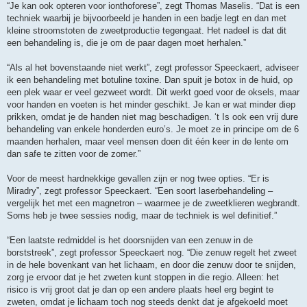
“Je kan ook opteren voor ionthoforese”, zegt Thomas Maselis. “Dat is een
techniek waarbij je bijvoorbeeld je handen in een badje legt en dan met
kleine stroomstoten de zweetproductie tegengaat. Het nadeel is dat dit
een behandeling is, die je om de paar dagen moet herhalen.”
“Als al het bovenstaande niet werkt”, zegt professor Speeckaert, adviseer
ik een behandeling met botuline toxine. Dan spuit je botox in de huid, op
een plek waar er veel gezweet wordt. Dit werkt goed voor de oksels, maar
voor handen en voeten is het minder geschikt. Je kan er wat minder diep
prikken, omdat je de handen niet mag beschadigen. ‘t Is ook een vrij dure
behandeling van enkele honderden euro’s. Je moet ze in principe om de 6
maanden herhalen, maar veel mensen doen dit één keer in de lente om
dan safe te zitten voor de zomer.”
Voor de meest hardnekkige gevallen zijn er nog twee opties. “Er is
Miradry”, zegt professor Speeckaert. “Een soort laserbehandeling –
vergelijk het met een magnetron – waarmee je de zweetklieren wegbrandt.
Soms heb je twee sessies nodig, maar de techniek is wel definitief.”
“Een laatste redmiddel is het doorsnijden van een zenuw in de
borststreek”, zegt professor Speeckaert nog. “Die zenuw regelt het zweet
in de hele bovenkant van het lichaam, en door die zenuw door te snijden,
zorg je ervoor dat je het zweten kunt stoppen in die regio. Alleen: het
risico is vrij groot dat je dan op een andere plaats heel erg begint te
zweten, omdat je lichaam toch nog steeds denkt dat je afgekoeld moet