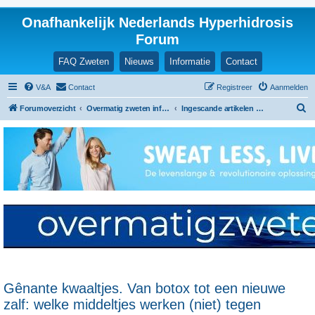
Onafhankelijk Nederlands Hyperhidrosis
Forum
FAQ Zweten
Nieuws
Informatie
Contact
V&A
Contact
Registreer
Aanmelden
Z
Forumoverzicht
Overmatig zweten informatie en ervaringen
Ingescande artikelen en nieuwsberichten
o
e
k
Gênante kwaaltjes. Van botox tot een nieuwe
zalf: welke middeltjes werken (niet) tegen