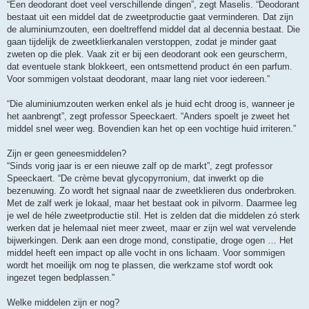
“Een deodorant doet veel verschillende dingen”, zegt Maselis. “Deodorant
bestaat uit een middel dat de zweetproductie gaat verminderen. Dat zijn
de aluminiumzouten, een doeltreffend middel dat al decennia bestaat. Die
gaan tijdelijk de zweetklierkanalen verstoppen, zodat je minder gaat
zweten op die plek. Vaak zit er bij een deodorant ook een geurscherm,
dat eventuele stank blokkeert, een ontsmettend product én een parfum.
Voor sommigen volstaat deodorant, maar lang niet voor iedereen.”
“Die aluminiumzouten werken enkel als je huid echt droog is, wanneer je
het aanbrengt”, zegt professor Speeckaert. “Anders spoelt je zweet het
middel snel weer weg. Bovendien kan het op een vochtige huid irriteren.”
Zijn er geen geneesmiddelen?
“Sinds vorig jaar is er een nieuwe zalf op de markt”, zegt professor
Speeckaert. “De crème bevat glycopyrronium, dat inwerkt op die
bezenuwing. Zo wordt het signaal naar de zweetklieren dus onderbroken.
Met de zalf werk je lokaal, maar het bestaat ook in pilvorm. Daarmee leg
je wel de héle zweetproductie stil. Het is zelden dat die middelen zó sterk
werken dat je helemaal niet meer zweet, maar er zijn wel wat vervelende
bijwerkingen. Denk aan een droge mond, constipatie, droge ogen … Het
middel heeft een impact op alle vocht in ons lichaam. Voor sommigen
wordt het moeilijk om nog te plassen, die werkzame stof wordt ook
ingezet tegen bedplassen.”
Welke middelen zijn er nog?