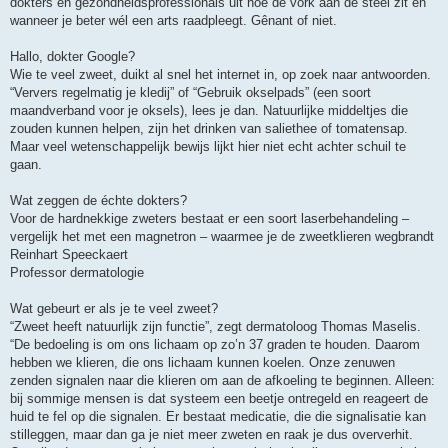
dokters en gezondheidsprofessionals uit hoe de vork aan de steel zit en
wanneer je beter wél een arts raadpleegt. Gênant of niet.
Hallo, dokter Google?
Wie te veel zweet, duikt al snel het internet in, op zoek naar antwoorden.
“Ververs regelmatig je kledij” of “Gebruik okselpads” (een soort
maandverband voor je oksels), lees je dan. Natuurlijke middeltjes die
zouden kunnen helpen, zijn het drinken van saliethee of tomatensap.
Maar veel wetenschappelijk bewijs lijkt hier niet echt achter schuil te
gaan.
Wat zeggen de échte dokters?
Voor de hardnekkige zweters bestaat er een soort laserbehandeling –
vergelijk het met een magnetron – waarmee je de zweetklieren wegbrandt
Reinhart Speeckaert
Professor dermatologie
Wat gebeurt er als je te veel zweet?
“Zweet heeft natuurlijk zijn functie”, zegt dermatoloog Thomas Maselis.
“De bedoeling is om ons lichaam op zo’n 37 graden te houden. Daarom
hebben we klieren, die ons lichaam kunnen koelen. Onze zenuwen
zenden signalen naar die klieren om aan de afkoeling te beginnen. Alleen:
bij sommige mensen is dat systeem een beetje ontregeld en reageert de
huid te fel op die signalen. Er bestaat medicatie, die die signalisatie kan
stilleggen, maar dan ga je niet meer zweten en raak je dus oververhit.