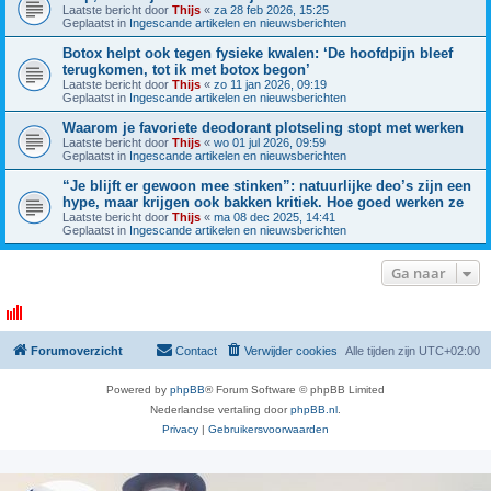
Laatste bericht door
Thijs
«
za 28 feb 2026, 15:25
Geplaatst in
Ingescande artikelen en nieuwsberichten
Botox helpt ook tegen fysieke kwalen: ‘De hoofdpijn bleef
terugkomen, tot ik met botox begon’
Laatste bericht door
Thijs
«
zo 11 jan 2026, 09:19
Geplaatst in
Ingescande artikelen en nieuwsberichten
Waarom je favoriete deodorant plotseling stopt met werken
Laatste bericht door
Thijs
«
wo 01 jul 2026, 09:59
Geplaatst in
Ingescande artikelen en nieuwsberichten
“Je blijft er gewoon mee stinken”: natuurlijke deo’s zijn een
hype, maar krijgen ook bakken kritiek. Hoe goed werken ze
Laatste bericht door
Thijs
«
ma 08 dec 2025, 14:41
Geplaatst in
Ingescande artikelen en nieuwsberichten
Ga naar
Forumoverzicht
Contact
Verwijder cookies
Alle tijden zijn
UTC+02:00
Powered by
phpBB
® Forum Software © phpBB Limited
Nederlandse vertaling door
phpBB.nl
.
Privacy
|
Gebruikersvoorwaarden