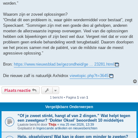
worden.”
Waarom zijn er zoveel oplossingen?
“Omdat dit een probleem is, waar géén wondermiddel voor bestaat”, zegt
Speeckaert. “Sommigen zijn met een goede deo al geholpen, anderen
moeten de allerzwaarste ingreep overwegen. Veel van die oplossingen
hebben ook bijwerkingen of zijn best wel duur. Vergeet niet dat er voor dit
probleem geen enkele behandeling wordt terugbetaald. Daarom doorlopen
we het proces samen met de patiënt, van de mildste naar de meest
agressieve oplossing.”
Bron:
https://www.nieuwsblad.be/gezondheid/ge ... 23281.html
Die nieuwe zalf is natuurlijk Axhidrox
viewtopic.php?t=3645
Plaats reactie
1 bericht • Pagina
1
van
1
Vergelijkbare Onderwerpen
“Of je zweet stinkt, hangt af van 2 dingen.” Wat helpt tegen
een zweetgeur? ‘Dokter Oksel’ beoordeelt 10 middeltjes
Laatste bericht door
Thijs
«
ma 25 mei 2026, 13:39
Geplaatst in
Ingescande artikelen en nieuwsberichten
Help, okselvijvers! Wat kan je doen om minder te zweten?