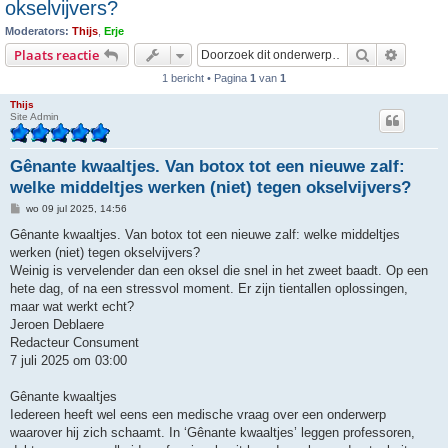
okselvijvers?
Moderators:
Thijs
,
Erje
Zoek
Uitgebr
Plaats reactie
1 bericht • Pagina
1
van
1
Thijs
Site Admin
Gênante kwaaltjes. Van botox tot een nieuwe zalf:
welke middeltjes werken (niet) tegen okselvijvers?
B
wo 09 jul 2025, 14:56
e
r
Gênante kwaaltjes. Van botox tot een nieuwe zalf: welke middeltjes
i
werken (niet) tegen okselvijvers?
c
h
Weinig is vervelender dan een oksel die snel in het zweet baadt. Op een
t
hete dag, of na een stressvol moment. Er zijn tientallen oplossingen,
maar wat werkt echt?
Jeroen Deblaere
Redacteur Consument
7 juli 2025 om 03:00
Gênante kwaaltjes
Iedereen heeft wel eens een medische vraag over een onderwerp
waarover hij zich schaamt. In ‘Gênante kwaaltjes’ leggen professoren,