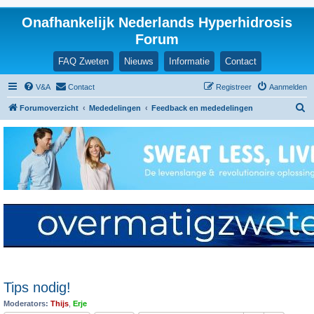
Onafhankelijk Nederlands Hyperhidrosis
Forum
FAQ Zweten
Nieuws
Informatie
Contact
V&A
Contact
Registreer
Aanmelden
Z
Forumoverzicht
Mededelingen
Feedback en mededelingen
o
e
k
Tips nodig!
Moderators:
Thijs
,
Erje