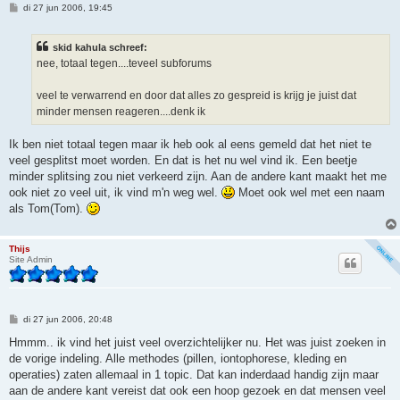
B
di 27 jun 2006, 19:45
e
r
i
skid kahula schreef:
c
h
nee, totaal tegen....teveel subforums
t
veel te verwarrend en door dat alles zo gespreid is krijg je juist dat
minder mensen reageren....denk ik
Ik ben niet totaal tegen maar ik heb ook al eens gemeld dat het niet te
veel gesplitst moet worden. En dat is het nu wel vind ik. Een beetje
minder splitsing zou niet verkeerd zijn. Aan de andere kant maakt het me
ook niet zo veel uit, ik vind m'n weg wel.
Moet ook wel met een naam
als Tom(Tom).
Thijs
Site Admin
B
di 27 jun 2006, 20:48
e
r
Hmmm.. ik vind het juist veel overzichtelijker nu. Het was juist zoeken in
i
de vorige indeling. Alle methodes (pillen, iontophorese, kleding en
c
h
operaties) zaten allemaal in 1 topic. Dat kan inderdaad handig zijn maar
t
aan de andere kant vereist dat ook een hoop gezoek en dat mensen veel