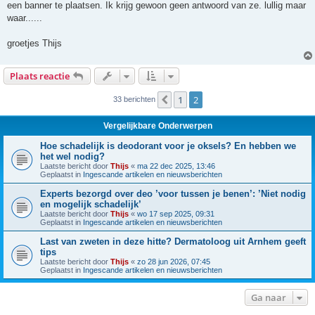
een banner te plaatsen. Ik krijg gewoon geen antwoord van ze. lullig maar
waar......
groetjes Thijs
Plaats reactie
1
2
Vorige
33 berichten
Vergelijkbare Onderwerpen
Hoe schadelijk is deodorant voor je oksels? En hebben we
het wel nodig?
Laatste bericht door
Thijs
«
ma 22 dec 2025, 13:46
Geplaatst in
Ingescande artikelen en nieuwsberichten
Experts bezorgd over deo ’voor tussen je benen’: ’Niet nodig
en mogelijk schadelijk’
Laatste bericht door
Thijs
«
wo 17 sep 2025, 09:31
Geplaatst in
Ingescande artikelen en nieuwsberichten
Last van zweten in deze hitte? Dermatoloog uit Arnhem geeft
tips
Laatste bericht door
Thijs
«
zo 28 jun 2026, 07:45
Geplaatst in
Ingescande artikelen en nieuwsberichten
Ga naar