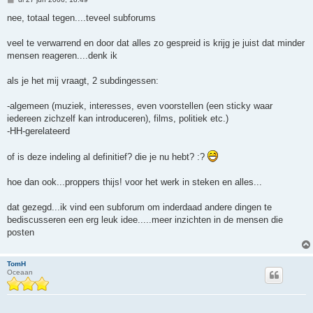
e
r
nee, totaal tegen....teveel subforums
i
c
h
veel te verwarrend en door dat alles zo gespreid is krijg je juist dat minder
t
mensen reageren....denk ik
als je het mij vraagt, 2 subdingessen:
-algemeen (muziek, interesses, even voorstellen (een sticky waar
iedereen zichzelf kan introduceren), films, politiek etc.)
-HH-gerelateerd
of is deze indeling al definitief? die je nu hebt? :?
hoe dan ook...proppers thijs! voor het werk in steken en alles...
dat gezegd...ik vind een subforum om inderdaad andere dingen te
bediscusseren een erg leuk idee.....meer inzichten in de mensen die
posten
TomH
Oceaan