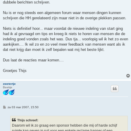
dubbele berichten schrijven.
Nu is er nog steeds een algemeen forum waar mensen dingen kunnen
schrijven die HH gerelateerd zijn maar niet in de overige plekken passen.
Niets is definitief hoor... maar voordat de nieuwe indeling van start ging
had ik al gevraagd om tips en kreeg ik niets te horen van mensen die de
indeling goed vonden zoals het was. Dus tja... voorlopig wil ik het zo even
aankijken.... Ik wil zo en zo veel meer feedback van mensen want als ik
dat niet krijg dan moet ik zelf bepalen wat mij het beste lijkt.
Dus laat de reacties maar komen....
Groetjes Thijs
zwetertje
Beekje
B
za 03 mar 2007, 15:50
e
r
i
Thijs schreef:
c
h
Daarom wil ik zo graag een sponsor hebben die mij of harde schijf
t
ruimte kan geven in ruil voor een enkele reclame banner of een