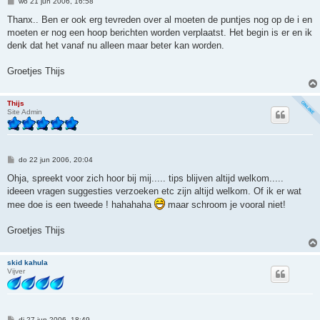
B
wo 21 jun 2006, 16:58
e
r
Thanx.. Ben er ook erg tevreden over al moeten de puntjes nog op de i en
i
moeten er nog een hoop berichten worden verplaatst. Het begin is er en ik
c
h
denk dat het vanaf nu alleen maar beter kan worden.
t
Groetjes Thijs
Thijs
Site Admin
B
do 22 jun 2006, 20:04
e
r
Ohja, spreekt voor zich hoor bij mij..... tips blijven altijd welkom.....
i
ideeen vragen suggesties verzoeken etc zijn altijd welkom. Of ik er wat
c
h
mee doe is een tweede ! hahahaha
maar schroom je vooral niet!
t
Groetjes Thijs
skid kahula
Vijver
B
di 27 jun 2006, 18:49