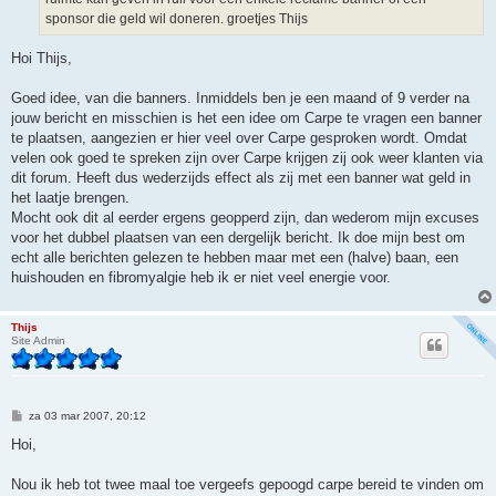
sponsor die geld wil doneren. groetjes Thijs
Hoi Thijs,
Goed idee, van die banners. Inmiddels ben je een maand of 9 verder na
jouw bericht en misschien is het een idee om Carpe te vragen een banner
te plaatsen, aangezien er hier veel over Carpe gesproken wordt. Omdat
velen ook goed te spreken zijn over Carpe krijgen zij ook weer klanten via
dit forum. Heeft dus wederzijds effect als zij met een banner wat geld in
het laatje brengen.
Mocht ook dit al eerder ergens geopperd zijn, dan wederom mijn excuses
voor het dubbel plaatsen van een dergelijk bericht. Ik doe mijn best om
echt alle berichten gelezen te hebben maar met een (halve) baan, een
huishouden en fibromyalgie heb ik er niet veel energie voor.
Thijs
Site Admin
B
za 03 mar 2007, 20:12
e
r
Hoi,
i
c
h
Nou ik heb tot twee maal toe vergeefs gepoogd carpe bereid te vinden om
t