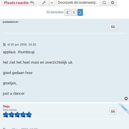
Zoek
Uitgebr
Plaats reactie
1
2
Vorige
33 berichten
justadancer
B
di 20 jun 2006, 16:32
e
r
applaus :thumbsup
i
c
h
het ziet het heel mooi en overzichtelijk uit.
t
goed gedaan hoor
groetjes,
just a dancer
Thijs
Site Admin