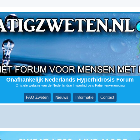
Onafhankelijk Nederlands Hyperhidrosis Forum
Officiële website van de Nederlandse Hyperhidrosis Patiëntenvereniging
FAQ Zweten
Nieuws
Informatie
Contact