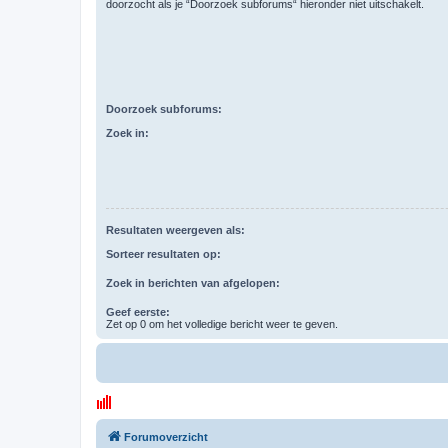
doorzocht als je “Doorzoek subforums“ hieronder niet uitschakelt.
Doorzoek subforums:
Zoek in:
Resultaten weergeven als:
Sorteer resultaten op:
Zoek in berichten van afgelopen:
Geef eerste:
Zet op 0 om het volledige bericht weer te geven.
Forumoverzicht