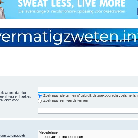
elk woord dat niet
Zoek naar alle termen of gebruik de zoekopdracht zoals het is 
r een
|
tussen haakjes
n joker voor
Zoek naar één van de termen
orden automatisch