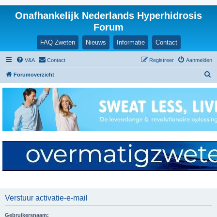
Onafhankelijk Nederlands Hyperhidrosis
Forum
FAQ Zweten
Nieuws
Informatie
Contact
V&A
Contact
Registreer
Aanmelden
Z
Forumoverzicht
o
e
k
Verstuur activatie-e-mail
Gebruikersnaam: