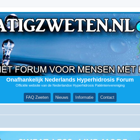
Onafhankelijk Nederlands Hyperhidrosis Forum
Officiële website van de Nederlandse Hyperhidrosis Patiëntenvereniging
FAQ Zweten
Nieuws
Informatie
Contact