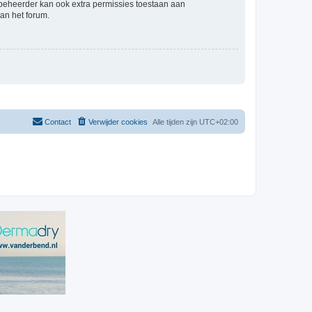
mbeheerder kan ook extra permissies toestaan aan
an het forum.
Contact
Verwijder cookies
Alle tijden zijn
UTC+02:00