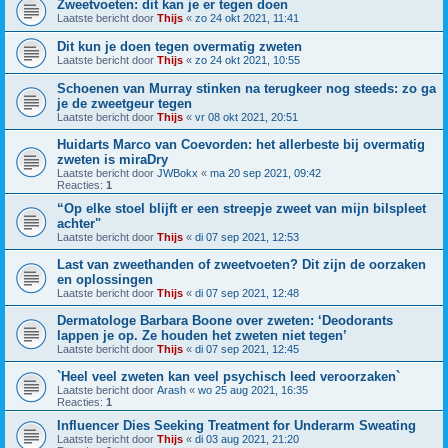
Zweetvoeten: dit kan je er tegen doen
Laatste bericht door
Thijs
«
zo 24 okt 2021, 11:41
Dit kun je doen tegen overmatig zweten
Laatste bericht door
Thijs
«
zo 24 okt 2021, 10:55
Schoenen van Murray stinken na terugkeer nog steeds: zo ga
je de zweetgeur tegen
Laatste bericht door
Thijs
«
vr 08 okt 2021, 20:51
Huidarts Marco van Coevorden: het allerbeste bij overmatig
zweten is miraDry
Laatste bericht door
JWBokx
«
ma 20 sep 2021, 09:42
Reacties:
1
“Op elke stoel blijft er een streepje zweet van mijn bilspleet
achter"
Laatste bericht door
Thijs
«
di 07 sep 2021, 12:53
Last van zweethanden of zweetvoeten? Dit zijn de oorzaken
en oplossingen
Laatste bericht door
Thijs
«
di 07 sep 2021, 12:48
Dermatologe Barbara Boone over zweten: ‘Deodorants
lappen je op. Ze houden het zweten niet tegen’
Laatste bericht door
Thijs
«
di 07 sep 2021, 12:45
`Heel veel zweten kan veel psychisch leed veroorzaken`
Laatste bericht door
Arash
«
wo 25 aug 2021, 16:35
Reacties:
1
Influencer Dies Seeking Treatment for Underarm Sweating
Laatste bericht door
Thijs
«
di 03 aug 2021, 21:20