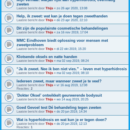
zweten
Laatste bericht door
Thijs
«
zo 26 apr 2020, 13:08
Help, ik zweet: wat kan je doen tegen zweethanden
Laatste bericht door
Thijs
«
do 23 apr 2020, 22:10
Dit zijn de populairste cosmetische behandelingen
Laatste bericht door
Thijs
«
za 16 nov 2019, 17:04
MMC Eindhoven biedt oplossing voor mensen met
zweetprobleem
Laatste bericht door
Thijs
«
di 22 okt 2019, 15:20
Klotsende oksels en natte handen
Laatste bericht door
Thijs
«
ma 02 sep 2019, 08:24
“Ja ik zweet. Nee ik ben niet vies.” – leven met hyperhidrosis
Laatste bericht door
Thijs
«
ma 02 sep 2019, 08:10
Iedereen zweet, maar wanneer zweet je te veel?
Laatste bericht door
Thijs
«
vr 16 aug 2019, 12:08
Reacties:
2
'Dokter Oksel' ontwikkelt geurwerende bodysuit
Laatste bericht door
Thijs
«
wo 14 aug 2019, 20:25
Goed Gevoel test Dé behandeling tegen zweten
Laatste bericht door
Thijs
«
do 20 jun 2019, 14:34
Wat is hyperhidrosis en wat kun je er tegen doen?
Laatste bericht door
Thijs
«
do 20 jun 2019, 12:13
Reacties:
1