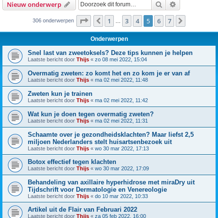
Zoek
Uitgebreid z
Nieuw onderwerp
Pagina
5
van
7
1
3
4
5
6
7
Vorige
Volgende
306 onderwerpen
…
Onderwerpen
Snel last van zweetoksels? Deze tips kunnen je helpen
Laatste bericht door
Thijs
«
zo 08 mei 2022, 15:04
Overmatig zweten: zo komt het en zo kom je er van af
Laatste bericht door
Thijs
«
ma 02 mei 2022, 11:48
Zweten kun je trainen
Laatste bericht door
Thijs
«
ma 02 mei 2022, 11:42
Wat kun je doen tegen overmatig zweten?
Laatste bericht door
Thijs
«
ma 02 mei 2022, 11:31
Schaamte over je gezondheidsklachten? Maar liefst 2,5
miljoen Nederlanders stelt huisartsenbezoek uit
Laatste bericht door
Thijs
«
wo 30 mar 2022, 17:13
Botox effectief tegen klachten
Laatste bericht door
Thijs
«
wo 30 mar 2022, 17:09
Behandeling van axillaire hyperhidrose met miraDry uit
Tijdschrift voor Dermatologie en Venereologie
Laatste bericht door
Thijs
«
do 10 mar 2022, 10:33
Artikel uit de Flair van Februari 2022
Laatste bericht door
Thijs
«
za 05 feb 2022, 16:00