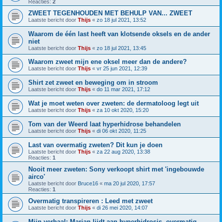
Reacties:
2
ZWEET TEGENHOUDEN MET BEHULP VAN... ZWEET
Laatste bericht door
Thijs
«
zo 18 jul 2021, 13:52
Waarom de één last heeft van klotsende oksels en de ander
niet
Laatste bericht door
Thijs
«
zo 18 jul 2021, 13:45
Waarom zweet mijn ene oksel meer dan de andere?
Laatste bericht door
Thijs
«
vr 25 jun 2021, 12:39
Shirt zet zweet en beweging om in stroom
Laatste bericht door
Thijs
«
do 11 mar 2021, 17:12
Wat je moet weten over zweten: de dermatoloog legt uit
Laatste bericht door
Thijs
«
za 10 okt 2020, 15:20
Tom van der Weerd laat hyperhidrose behandelen
Laatste bericht door
Thijs
«
di 06 okt 2020, 11:25
Last van overmatig zweten? Dit kun je doen
Laatste bericht door
Thijs
«
za 22 aug 2020, 13:38
Reacties:
1
Nooit meer zweten: Sony verkoopt shirt met 'ingebouwde
airco'
Laatste bericht door
Bruce16
«
ma 20 jul 2020, 17:57
Reacties:
1
Overmatig transpireren : Leed met zweet
Laatste bericht door
Thijs
«
di 26 mei 2020, 14:07
Mijn verhaal: Marjan lijdt aan hyperhidrosis, overmatig