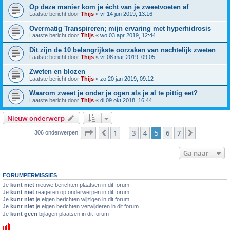
Op deze manier kom je écht van je zweetvoeten af
Laatste bericht door
Thijs
«
vr 14 jun 2019, 13:16
Overmatig Transpireren; mijn ervaring met hyperhidrosis
Laatste bericht door
Thijs
«
wo 03 apr 2019, 12:44
Dit zijn de 10 belangrijkste oorzaken van nachtelijk zweten
Laatste bericht door
Thijs
«
vr 08 mar 2019, 09:05
Zweten en blozen
Laatste bericht door
Thijs
«
zo 20 jan 2019, 09:12
Waarom zweet je onder je ogen als je al te pittig eet?
Laatste bericht door
Thijs
«
di 09 okt 2018, 16:44
Nieuw onderwerp
Pagina
5
van
7
1
3
4
5
6
7
Vorige
Volgende
306 onderwerpen
…
Ga naar
FORUMPERMISSIES
Je
kunt niet
nieuwe berichten plaatsen in dit forum
Je
kunt niet
reageren op onderwerpen in dit forum
Je
kunt niet
je eigen berichten wijzigen in dit forum
Je
kunt niet
je eigen berichten verwijderen in dit forum
Je
kunt geen
bijlagen plaatsen in dit forum