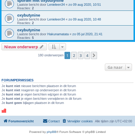
sporten met oxybutynine
Laatste bericht door
Lenieleen34
«
zo 09 aug 2020, 10:51
Reacties:
2
oxybutynine
Laatste bericht door
Lenieleen34
«
zo 09 aug 2020, 10:48
Reacties:
2
oxybutynine
Laatste bericht door
Hakunamatata
«
zo 05 jul 2020, 21:41
Reacties:
5
Nieuw onderwerp
1
2
3
4
Volgende
180 onderwerpen
Ga naar
FORUMPERMISSIES
Je
kunt niet
nieuwe berichten plaatsen in dit forum
Je
kunt niet
reageren op onderwerpen in dit forum
Je
kunt niet
je eigen berichten wijzigen in dit forum
Je
kunt niet
je eigen berichten verwijderen in dit forum
Je
kunt geen
bijlagen plaatsen in dit forum
Forumoverzicht
Contact
Verwijder cookies
Alle tijden zijn
UTC+02:00
Powered by
phpBB
® Forum Software © phpBB Limited