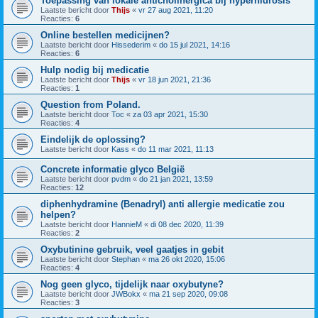
Toepassing van lokale anticholinergica bij hyperhidrosis
Laatste bericht door
Thijs
«
vr 27 aug 2021, 11:20
Reacties:
6
Online bestellen medicijnen?
Laatste bericht door
Hissederim
«
do 15 jul 2021, 14:16
Reacties:
6
Hulp nodig bij medicatie
Laatste bericht door
Thijs
«
vr 18 jun 2021, 21:36
Reacties:
1
Question from Poland.
Laatste bericht door
Toc
«
za 03 apr 2021, 15:30
Reacties:
4
Eindelijk de oplossing?
Laatste bericht door
Kass
«
do 11 mar 2021, 11:13
Concrete informatie glyco België
Laatste bericht door
pvdm
«
do 21 jan 2021, 13:59
Reacties:
12
diphenhydramine (Benadryl) anti allergie medicatie zou
helpen?
Laatste bericht door
HannieM
«
di 08 dec 2020, 11:39
Reacties:
2
Oxybutinine gebruik, veel gaatjes in gebit
Laatste bericht door
Stephan
«
ma 26 okt 2020, 15:06
Reacties:
4
Nog geen glyco, tijdelijk naar oxybutyne?
Laatste bericht door
JWBokx
«
ma 21 sep 2020, 09:08
Reacties:
3