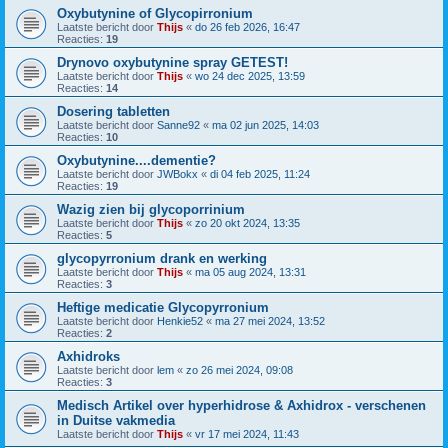
Oxybutynine of Glycopirronium
Laatste bericht door
Thijs
«
do 26 feb 2026, 16:47
Reacties:
19
Drynovo oxybutynine spray GETEST!
Laatste bericht door
Thijs
«
wo 24 dec 2025, 13:59
Reacties:
14
Dosering tabletten
Laatste bericht door
Sanne92
«
ma 02 jun 2025, 14:03
Reacties:
10
Oxybutynine....dementie?
Laatste bericht door
JWBokx
«
di 04 feb 2025, 11:24
Reacties:
19
Wazig zien bij glycoporrinium
Laatste bericht door
Thijs
«
zo 20 okt 2024, 13:35
Reacties:
5
glycopyrronium drank en werking
Laatste bericht door
Thijs
«
ma 05 aug 2024, 13:31
Reacties:
3
Heftige medicatie Glycopyrronium
Laatste bericht door
Henkie52
«
ma 27 mei 2024, 13:52
Reacties:
2
Axhidroks
Laatste bericht door
lem
«
zo 26 mei 2024, 09:08
Reacties:
3
Medisch Artikel over hyperhidrose & Axhidrox - verschenen
in Duitse vakmedia
Laatste bericht door
Thijs
«
vr 17 mei 2024, 11:43