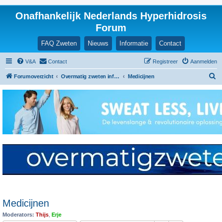
Onafhankelijk Nederlands Hyperhidrosis
Forum
FAQ Zweten
Nieuws
Informatie
Contact
V&A
Contact
Registreer
Aanmelden
Z
Forumoverzicht
Overmatig zweten informatie en ervaringen
Medicijnen
o
e
k
Medicijnen
Moderators:
Thijs
,
Erje