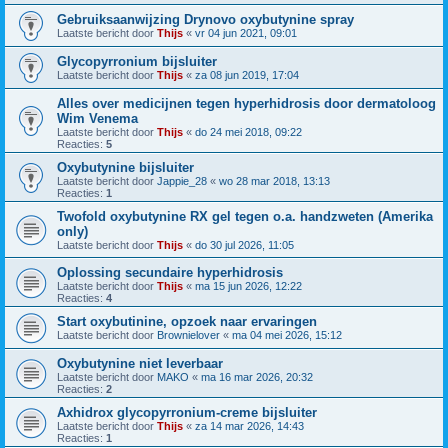
Gebruiksaanwijzing Drynovo oxybutynine spray
Laatste bericht door
Thijs
«
vr 04 jun 2021, 09:01
Glycopyrronium bijsluiter
Laatste bericht door
Thijs
«
za 08 jun 2019, 17:04
Alles over medicijnen tegen hyperhidrosis door dermatoloog
Wim Venema
Laatste bericht door
Thijs
«
do 24 mei 2018, 09:22
Reacties:
5
Oxybutynine bijsluiter
Laatste bericht door
Jappie_28
«
wo 28 mar 2018, 13:13
Reacties:
1
Twofold oxybutynine RX gel tegen o.a. handzweten (Amerika
only)
Laatste bericht door
Thijs
«
do 30 jul 2026, 11:05
Oplossing secundaire hyperhidrosis
Laatste bericht door
Thijs
«
ma 15 jun 2026, 12:22
Reacties:
4
Start oxybutinine, opzoek naar ervaringen
Laatste bericht door
Brownielover
«
ma 04 mei 2026, 15:12
Oxybutynine niet leverbaar
Laatste bericht door
MAKO
«
ma 16 mar 2026, 20:32
Reacties:
2
Axhidrox glycopyrronium-creme bijsluiter
Laatste bericht door
Thijs
«
za 14 mar 2026, 14:43
Reacties:
1