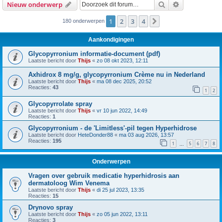
Zoek
Uitgebreid z
Nieuw onderwerp
1
2
3
4
Volgende
180 onderwerpen
Aankondigingen
Glycopyrronium informatie-document (pdf)
Laatste bericht door
Thijs
«
zo 08 okt 2023, 12:11
Axhidrox 8 mg/g, glycopyrronium Crème nu in Nederland
Laatste bericht door
Thijs
«
ma 08 dec 2025, 20:52
Reacties:
43
1
2
Glycopyrrolate spray
Laatste bericht door
Thijs
«
vr 10 jun 2022, 14:49
Reacties:
1
Glycopyrronium - de 'Limitless'-pil tegen Hyperhidrose
Laatste bericht door
HeteDonder88
«
ma 03 aug 2026, 13:57
Reacties:
195
1
5
6
7
8
…
Onderwerpen
Vragen over gebruik medicatie hyperhidrosis aan
dermatoloog Wim Venema
Laatste bericht door
Thijs
«
di 25 jul 2023, 13:35
Reacties:
15
Drynovo spray
Laatste bericht door
Thijs
«
zo 05 jun 2022, 13:11
Reacties:
3