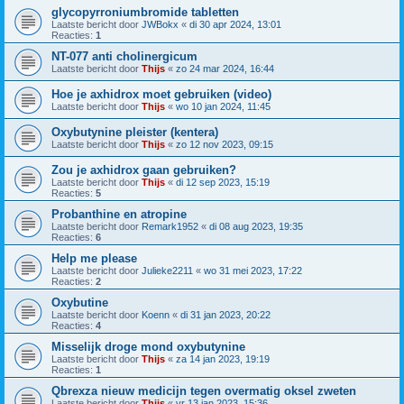
glycopyrroniumbromide tabletten
Laatste bericht door
JWBokx
«
di 30 apr 2024, 13:01
Reacties:
1
NT-077 anti cholinergicum
Laatste bericht door
Thijs
«
zo 24 mar 2024, 16:44
Hoe je axhidrox moet gebruiken (video)
Laatste bericht door
Thijs
«
wo 10 jan 2024, 11:45
Oxybutynine pleister (kentera)
Laatste bericht door
Thijs
«
zo 12 nov 2023, 09:15
Zou je axhidrox gaan gebruiken?
Laatste bericht door
Thijs
«
di 12 sep 2023, 15:19
Reacties:
5
Probanthine en atropine
Laatste bericht door
Remark1952
«
di 08 aug 2023, 19:35
Reacties:
6
Help me please
Laatste bericht door
Julieke2211
«
wo 31 mei 2023, 17:22
Reacties:
2
Oxybutine
Laatste bericht door
Koenn
«
di 31 jan 2023, 20:22
Reacties:
4
Misselijk droge mond oxybutynine
Laatste bericht door
Thijs
«
za 14 jan 2023, 19:19
Reacties:
1
Qbrexza nieuw medicijn tegen overmatig oksel zweten
Laatste bericht door
Thijs
«
vr 13 jan 2023, 15:36