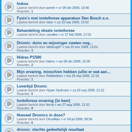
hidrex
Laatste bericht door
pomm
«
vr 09 okt 2009, 10:46
Reacties:
1
Fysio's met iontoforese apparatuur Den Bosch e.o.
Laatste bericht door
neoc
«
za 19 sep 2009, 13:02
Behandeling oksels iontoforese
Laatste bericht door
caroline
«
vr 27 feb 2009, 17:01
Drionic: duim en wijsvinger zweten nog...
Laatste bericht door
Vanbrug47
«
ma 10 nov 2008, 13:01
Reacties:
3
Hidrex PS500
Laatste bericht door
hidrex
«
wo 08 okt 2008, 15:05
Reacties:
2
Mijn ervaring, misschien hebben jullie er wat aan...
Laatste bericht door
Robbedoes
«
ma 29 sep 2008, 12:16
Reacties:
1
Levertijd Drionic
Laatste bericht door
Hyper Hydrosis
«
za 20 sep 2008, 21:22
Reacties:
5
Iontoforese ervaring (1e keer)
Laatste bericht door
ferrai
«
wo 27 aug 2008, 13:32
Reacties:
8
Hoeveel Drionics in doos?
Laatste bericht door
OkraMau
«
vr 04 jul 2008, 08:56
Reacties:
6
drionic: slechts gedeeltelijk resultaat