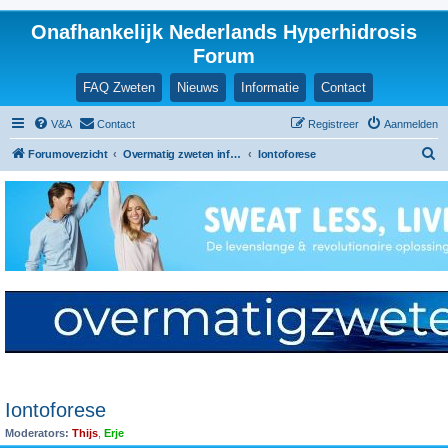
Onafhankelijk Nederlands Hyperhidrosis
Forum
FAQ Zweten
Nieuws
Informatie
Contact
V&A
Contact
Registreer
Aanmelden
Z
Forumoverzicht
Overmatig zweten informatie en ervaringen
Iontoforese
o
e
k
Iontoforese
Moderators:
Thijs
,
Erje