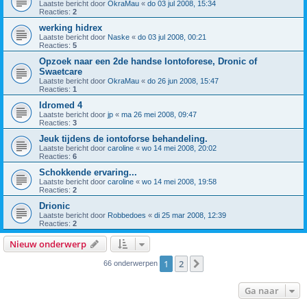
Laatste bericht door
OkraMau
«
do 03 jul 2008, 15:34
Reacties:
2
werking hidrex
Laatste bericht door
Naske
«
do 03 jul 2008, 00:21
Reacties:
5
Opzoek naar een 2de handse Iontoforese, Dronic of
Swaetcare
Laatste bericht door
OkraMau
«
do 26 jun 2008, 15:47
Reacties:
1
Idromed 4
Laatste bericht door
jp
«
ma 26 mei 2008, 09:47
Reacties:
3
Jeuk tijdens de iontoforse behandeling.
Laatste bericht door
caroline
«
wo 14 mei 2008, 20:02
Reacties:
6
Schokkende ervaring...
Laatste bericht door
caroline
«
wo 14 mei 2008, 19:58
Reacties:
2
Drionic
Laatste bericht door
Robbedoes
«
di 25 mar 2008, 12:39
Reacties:
2
Nieuw onderwerp
1
2
Volgende
66 onderwerpen
Ga naar