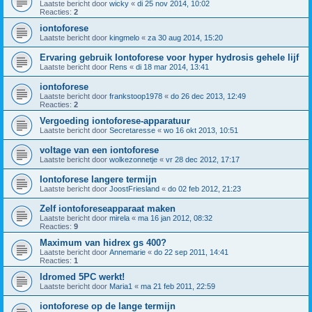
Laatste bericht door
wicky
«
di 25 nov 2014, 10:02
Reacties:
2
iontoforese
Laatste bericht door
kingmelo
«
za 30 aug 2014, 15:20
Ervaring gebruik Iontoforese voor hyper hydrosis gehele lijf
Laatste bericht door
Rens
«
di 18 mar 2014, 13:41
iontoforese
Laatste bericht door
frankstoop1978
«
do 26 dec 2013, 12:49
Reacties:
2
Vergoeding iontoforese-apparatuur
Laatste bericht door
Secretaresse
«
wo 16 okt 2013, 10:51
voltage van een iontoforese
Laatste bericht door
wolkezonnetje
«
vr 28 dec 2012, 17:17
Iontoforese langere termijn
Laatste bericht door
JoostFriesland
«
do 02 feb 2012, 21:23
Zelf iontoforeseapparaat maken
Laatste bericht door
mirela
«
ma 16 jan 2012, 08:32
Reacties:
9
Maximum van hidrex gs 400?
Laatste bericht door
Annemarie
«
do 22 sep 2011, 14:41
Reacties:
1
Idromed 5PC werkt!
Laatste bericht door
Maria1
«
ma 21 feb 2011, 22:59
iontoforese op de lange termijn