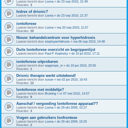
Laatste bericht door
Loona
«
do 23 sep 2010, 21:48
Reacties:
3
hidrex of drionic?
Laatste bericht door
Loona
«
do 23 sep 2010, 21:37
iontoforese
Laatste bericht door
Loona
«
ma 20 sep 2010, 11:57
Reacties:
10
Nieuw: behandelcentrum voor hyperhidrosis
Laatste bericht door
stophyperhidrosis
«
ma 06 sep 2010, 14:48
Duits Iontoforese overzicht en begrippenlijst
Laatste bericht door
Paul P. Kopinsky
«
do 15 jul 2010, 17:11
iontoforese uitproberen
Laatste bericht door
wagenaar_m
«
do 10 jun 2010, 20:55
Reacties:
1
Drionic therapie werkt uitstekend!
Laatste bericht door
susan
«
wo 02 jun 2010, 16:43
Reacties:
12
Iontoforese met middeltje?
Laatste bericht door
Bruining
«
vr 07 mei 2010, 14:57
Reacties:
9
Aanschaf / vergoeding lontoforese apparaat??
Laatste bericht door
Loona
«
do 29 okt 2009, 15:27
Reacties:
3
Vragen aan gebruikers Ionfrontese
Laatste bericht door
Loona
«
do 29 okt 2009, 15:25
Reacties:
2