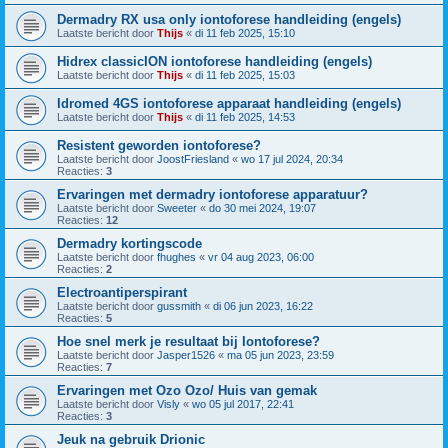
Dermadry RX usa only iontoforese handleiding (engels)
Laatste bericht door
Thijs
«
di 11 feb 2025, 15:10
Hidrex classicION iontoforese handleiding (engels)
Laatste bericht door
Thijs
«
di 11 feb 2025, 15:03
Idromed 4GS iontoforese apparaat handleiding (engels)
Laatste bericht door
Thijs
«
di 11 feb 2025, 14:53
Resistent geworden iontoforese?
Laatste bericht door
JoostFriesland
«
wo 17 jul 2024, 20:34
Reacties:
3
Ervaringen met dermadry iontoforese apparatuur?
Laatste bericht door
Sweeter
«
do 30 mei 2024, 19:07
Reacties:
12
Dermadry kortingscode
Laatste bericht door
fhughes
«
vr 04 aug 2023, 06:00
Reacties:
2
Electroantiperspirant
Laatste bericht door
gussmith
«
di 06 jun 2023, 16:22
Reacties:
5
Hoe snel merk je resultaat bij Iontoforese?
Laatste bericht door
Jasper1526
«
ma 05 jun 2023, 23:59
Reacties:
7
Ervaringen met Ozo Ozo/ Huis van gemak
Laatste bericht door
Visly
«
wo 05 jul 2017, 22:41
Reacties:
3
Jeuk na gebruik Drionic