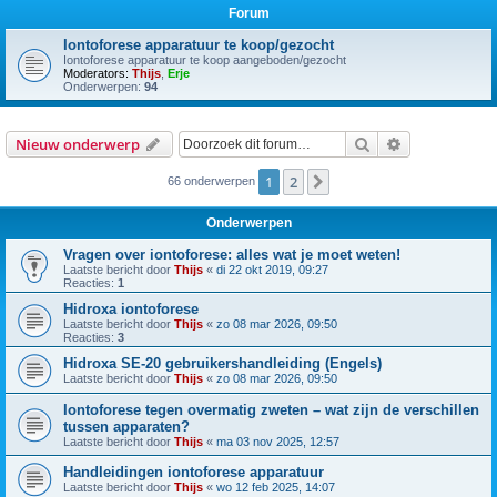
Forum
Iontoforese apparatuur te koop/gezocht
Iontoforese apparatuur te koop aangeboden/gezocht
Moderators:
Thijs
,
Erje
Onderwerpen:
94
Zoek
Uitgebreid z
Nieuw onderwerp
1
2
Volgende
66 onderwerpen
Onderwerpen
Vragen over iontoforese: alles wat je moet weten!
Laatste bericht door
Thijs
«
di 22 okt 2019, 09:27
Reacties:
1
Hidroxa iontoforese
Laatste bericht door
Thijs
«
zo 08 mar 2026, 09:50
Reacties:
3
Hidroxa SE-20 gebruikershandleiding (Engels)
Laatste bericht door
Thijs
«
zo 08 mar 2026, 09:50
Iontoforese tegen overmatig zweten – wat zijn de verschillen
tussen apparaten?
Laatste bericht door
Thijs
«
ma 03 nov 2025, 12:57
Handleidingen iontoforese apparatuur
Laatste bericht door
Thijs
«
wo 12 feb 2025, 14:07