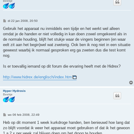
Beekje
B
di 22 jan 2008, 20:50
e
r
Gebruik het apparaat nu inmiddels een tijdje en het werkt wel alleen
i
omdat je de handen er niet volledig in kan doen zowel omgekeerd als in
c
h
de normale houding, blijft het stukje waar de vingers beginnen (en waar
t
eelt zit aan het begin)wel wat zweterig. Ook ben ik nog niet in een situatie
geweest waarbij ik normaal gesproken erg ga zweten dus die test komt
nog.
Is er toevallig iemand op dit forum die ervaring heeft met de Hidrex?
http://www.hidrex.de/englisch/index.htm
Hyper Hydrosis
Beekje
B
wo 06 feb 2008, 22:49
e
r
Heb op dit moment 1 week kurkdroge handen, ben benieuwd hoe lang dat
i
zo blijft voordat ik weer het apparaat moet gebruiken of dat ik het gewoon
c
h
1 a 2 x per week zal blijven doen om het droog te houden.