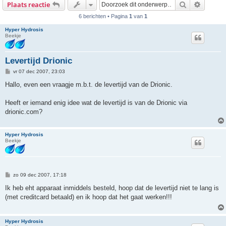
Zoek
Uitgebr
Plaats reactie
6 berichten • Pagina
1
van
1
Hyper Hydrosis
Beekje
Levertijd Drionic
B
vr 07 dec 2007, 23:03
e
r
Hallo, even een vraagje m.b.t. de levertijd van de Drionic.
i
c
h
Heeft er iemand enig idee wat de levertijd is van de Drionic via
t
drionic.com?
Hyper Hydrosis
Beekje
B
zo 09 dec 2007, 17:18
e
r
Ik heb eht apparaat inmiddels besteld, hoop dat de levertijd niet te lang is
i
(met creditcard betaald) en ik hoop dat het gaat werken!!!
c
h
t
Hyper Hydrosis