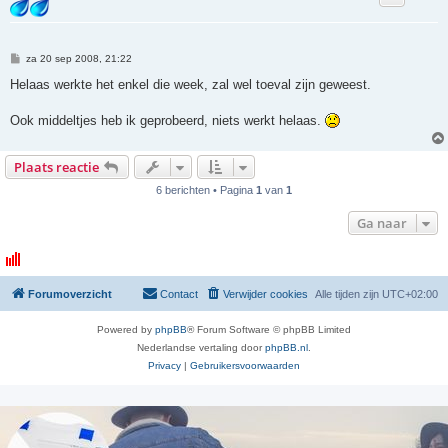
B
za 20 sep 2008, 21:22
e
r
Helaas werkte het enkel die week, zal wel toeval zijn geweest.
i
c
h
Ook middeltjes heb ik geprobeerd, niets werkt helaas.
t
Plaats reactie
6 berichten • Pagina
1
van
1
Ga naar
Forumoverzicht
Contact
Verwijder cookies
Alle tijden zijn
UTC+02:00
Powered by
phpBB
® Forum Software © phpBB Limited
Nederlandse vertaling door
phpBB.nl
.
Privacy
|
Gebruikersvoorwaarden