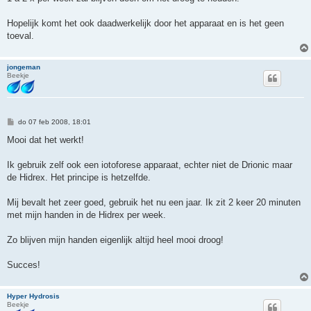
t
Hopelijk komt het ook daadwerkelijk door het apparaat en is het geen
toeval.
jongeman
Beekje
B
do 07 feb 2008, 18:01
e
r
Mooi dat het werkt!
i
c
h
Ik gebruik zelf ook een iotoforese apparaat, echter niet de Drionic maar
t
de Hidrex. Het principe is hetzelfde.
Mij bevalt het zeer goed, gebruik het nu een jaar. Ik zit 2 keer 20 minuten
met mijn handen in de Hidrex per week.
Zo blijven mijn handen eigenlijk altijd heel mooi droog!
Succes!
Hyper Hydrosis
Beekje