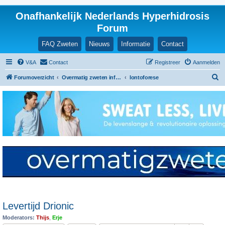
Onafhankelijk Nederlands Hyperhidrosis
Forum
FAQ Zweten
Nieuws
Informatie
Contact
V&A
Contact
Registreer
Aanmelden
Z
Forumoverzicht
Overmatig zweten informatie en ervaringen
Iontoforese
o
e
k
Levertijd Drionic
Moderators:
Thijs
,
Erje