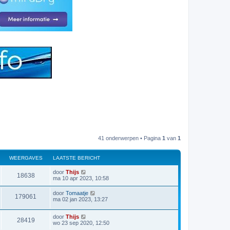
41 onderwerpen • Pagina
1
van
1
WEERGAVES
LAATSTE BERICHT
L
door
Thijs
W
18638
a
ma 10 apr 2023, 10:58
a
e
t
L
door
Tomaatje
W
179061
s
a
ma 02 jan 2023, 13:27
e
t
a
e
e
t
r
b
L
door
Thijs
s
W
28419
e
e
a
wo 23 sep 2020, 12:50
t
r
g
a
e