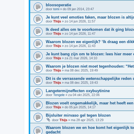
bloosoperatie
door
tomi
»
do 09 jan 2014, 23:47
Je kunt veel emoties faken, maar blozen is altij
door
Thijs
»
zo 14 jun 2026, 11:57
Ik deed alles om te voorkomen dat ik ging bloz
door
Thijs
»
zo 14 jun 2026, 11:47
Waarom blozen we eigenlijk? ‘Ik draag een dik
door
Thijs
»
zo 14 jun 2026, 11:43
Je kunt bang zijn om te blozen: lees hier meer
door
Thijs
»
za 21 mar 2026, 14:10
Waarom je blozen niet moet tegenhouden: “Het
door
Thijs
»
ma 08 dec 2025, 19:49
Dit is de verrassende wetenschappelijke reden
door
Thijs
»
ma 08 dec 2025, 19:43
Langetermijneffecten oxybuytinine
door
Tengele
»
za 04 okt 2025, 22:06
Blozen voelt ongemakkelijk, maar het heeft een 
door
Thijs
»
do 05 jun 2025, 14:17
Bijsluiter mirvaso gel tegen blozen
door
Thijs
»
ma 28 apr 2025, 13:29
Waarom blozen we en hoe komt het eigenlijk to
gedacht