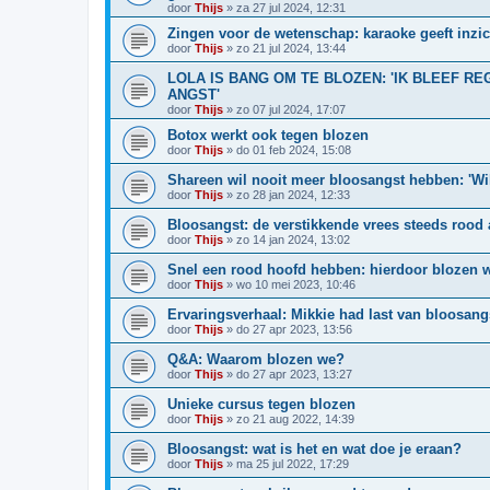
door
Thijs
»
za 27 jul 2024, 12:31
Zingen voor de wetenschap: karaoke geeft inzi
door
Thijs
»
zo 21 jul 2024, 13:44
LOLA IS BANG OM TE BLOZEN: 'IK BLEEF R
ANGST'
door
Thijs
»
zo 07 jul 2024, 17:07
Botox werkt ook tegen blozen
door
Thijs
»
do 01 feb 2024, 15:08
Shareen wil nooit meer bloosangst hebben: 'Wil
door
Thijs
»
zo 28 jan 2024, 12:33
Bloosangst: de verstikkende vrees steeds rood 
door
Thijs
»
zo 14 jan 2024, 13:02
Snel een rood hoofd hebben: hierdoor blozen 
door
Thijs
»
wo 10 mei 2023, 10:46
Ervaringsverhaal: Mikkie had last van bloosangs
door
Thijs
»
do 27 apr 2023, 13:56
Q&A: Waarom blozen we?
door
Thijs
»
do 27 apr 2023, 13:27
Unieke cursus tegen blozen
door
Thijs
»
zo 21 aug 2022, 14:39
Bloosangst: wat is het en wat doe je eraan?
door
Thijs
»
ma 25 jul 2022, 17:29