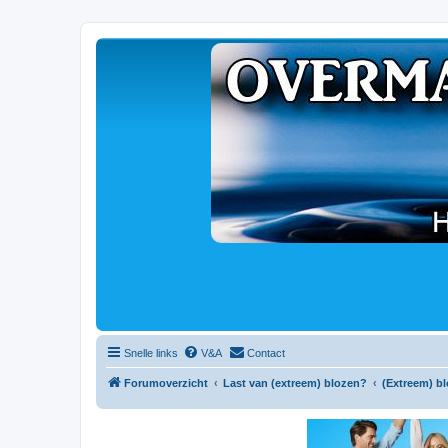
Snelle links
V&A
Contact
Forumoverzicht
Last van (extreem) blozen?
(Extreem) b