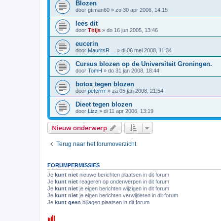
Blozen
door
gtiman60
»
zo 30 apr 2006, 14:15
lees dit
door
Thijs
»
do 16 jun 2005, 13:46
eucerin
door
MauritsR__
»
di 06 mei 2008, 11:34
Cursus blozen op de Universiteit Groningen.
door
TomH
»
do 31 jan 2008, 18:44
botox tegen blozen
door
peterrrr
»
za 05 jan 2008, 21:54
Dieet tegen blozen
door
Lizz
»
di 11 apr 2006, 13:19
Nieuw onderwerp
Terug naar het forumoverzicht
FORUMPERMISSIES
Je
kunt niet
nieuwe berichten plaatsen in dit forum
Je
kunt niet
reageren op onderwerpen in dit forum
Je
kunt niet
je eigen berichten wijzigen in dit forum
Je
kunt niet
je eigen berichten verwijderen in dit forum
Je
kunt geen
bijlagen plaatsen in dit forum