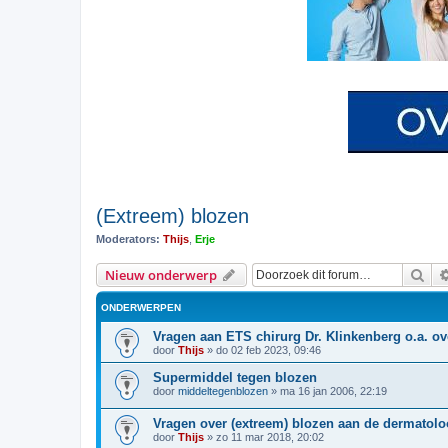
(Extreem) blozen
Moderators:
Thijs
,
Erje
Zoe
Nieuw onderwerp
ONDERWERPEN
Vragen aan ETS chirurg Dr. Klinkenberg o.a. ov
door
Thijs
»
do 02 feb 2023, 09:46
Supermiddel tegen blozen
door
middeltegenblozen
»
ma 16 jan 2006, 22:19
Vragen over (extreem) blozen aan de dermatol
door
Thijs
»
zo 11 mar 2018, 20:02