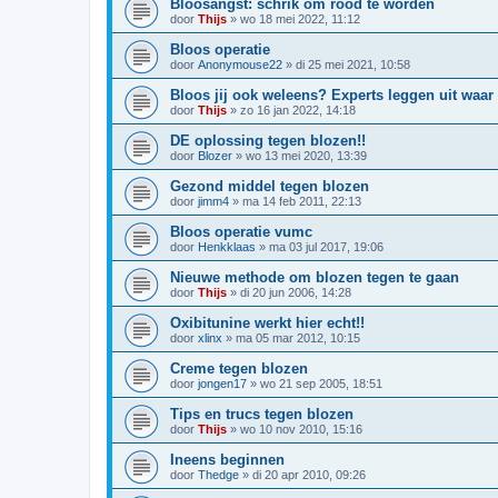
Bloosangst: schrik om rood te worden
door
Thijs
»
wo 18 mei 2022, 11:12
Bloos operatie
door
Anonymouse22
»
di 25 mei 2021, 10:58
Bloos jij ook weleens? Experts leggen uit waar
door
Thijs
»
zo 16 jan 2022, 14:18
DE oplossing tegen blozen!!
door
Blozer
»
wo 13 mei 2020, 13:39
Gezond middel tegen blozen
door
jimm4
»
ma 14 feb 2011, 22:13
Bloos operatie vumc
door
Henkklaas
»
ma 03 jul 2017, 19:06
Nieuwe methode om blozen tegen te gaan
door
Thijs
»
di 20 jun 2006, 14:28
Oxibitunine werkt hier echt!!
door
xlinx
»
ma 05 mar 2012, 10:15
Creme tegen blozen
door
jongen17
»
wo 21 sep 2005, 18:51
Tips en trucs tegen blozen
door
Thijs
»
wo 10 nov 2010, 15:16
Ineens beginnen
door
Thedge
»
di 20 apr 2010, 09:26