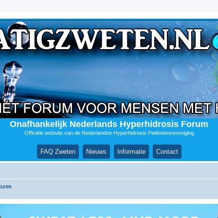
Onafhankelijk Nederlands Hyperhidrosis Forum
Officiële website van de Nederlandse Hyperhidrosis Patiëntenvereniging
FAQ Zweten
Nieuws
Informatie
Contact
lozen